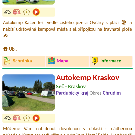
Autokemp Kačer leží vedle čistého jezera Ovčáry s pláží 🏖️ a
nabízí udržováná kempová místa s el.přípojkou na travnaté ploše
⛺.
🛖 Ub..
Schránka
Mapa
Informace
Autokemp Kraskov
Seč - Kraskov
Pardubický kraj
Okres
Chrudim
Můžeme Vám nabídnout dovolenou v oblasti s nádhernou