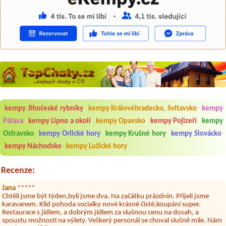
kempy Jihočeské rybníky
kempy Královéhradecko, Svitavsko
kempy
Aneta Melicharová
***
Byli jsme zde v týdnu od 25.7. do 1.8. 2026. Kemp jako takový je pěkný.
Pálava
kempy Lipno a okolí
kempy Opavsko
kempy Pojizeří
kempy
V umývárně i na WC bylo vždy čisto, doplněný papír i utěrky, což při
Ostravsko
kempy Orlické hory
kempy Krušné hory
kempy Slovácko
množství návštěvníků není samozřejmost. V kempu je obchod a
restaurace, kebab a další občerstvení. Co nás ale velice zklamalo byl
kempy Náchodsko
kempy Lužické hory
celodenní hluk z repráků u stanů a absolutní bezohlednost ostatních
ubytovaných. Přes den jsem si připadala jak na pouti- z každého koutu
hrála jiná hudba.Kemp pěkný, ale takový rámus jsme ještě nezažili...
Recenze:
Jana
*****
Chtěli jsme být týden,byli jsme dva. Na začátku prázdnin. Přijeli jsme
karavanem. Klid pohoda socialky nové krásné čisté,koupání super.
Restaurace s jídlem, a dobrým jídlem za slušnou cenu na dosah, a
spoustu možností na výlety. Veškerý personál se choval slušně mile. Nám
se v kempu líbilo.