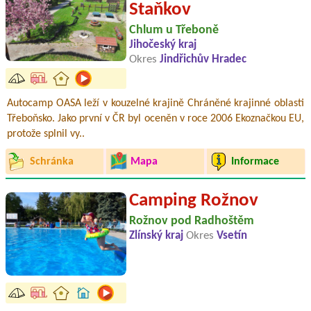
Staňkov
Chlum u Třeboně
Jihočeský kraj
Okres
Jindřichův Hradec
Autocamp OASA leží v kouzelné krajině Chráněné krajinné oblasti
Třeboňsko. Jako první v ČR byl oceněn v roce 2006 Ekoznačkou EU,
protože splnil vy..
Schránka
Mapa
Informace
Camping Rožnov
Rožnov pod Radhoštěm
Zlínský kraj
Okres
Vsetín