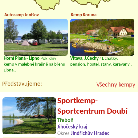
Autocamp Jenišov
Kemp Koruna
Horní Planá - Lipno
Poklidný
Vltava, J.Čechy
4L chatky,
kemp v malebné krajině na břehu
pension, hostel, stany, karavany..
Lipna..
Představujeme:
Všechny kempy
Sportkemp-
Sportcentrum Doubí
Třeboň
Jihočeský kraj
Okres
Jindřichův Hradec