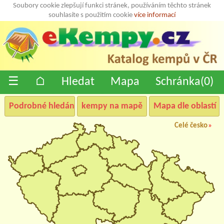
Soubory cookie zlepšují funkci stránek, používáním těchto stránek
souhlasíte s použitím cookie
více informací
☰
⌂
Hledat
Mapa
Schránka(
0
)
Podrobné hledání
kempy na mapě
Mapa dle oblastí
Celé česko
»