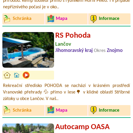
přírodou. Kemp sousedí přímo s rybníkem Horní Peklo. I v případě
nepříznivého počasí je v oko..
Schránka
Mapa
Informace
RS Pohoda
Lančov
Jihomoravský kraj
Okres
Znojmo
Rekreační středisko POHODA se nachází v krásném prostředí
Vranovské přehrady 💦 přímo v lese🌳 v klidné oblasti Stříbrné
zátoky u obce Lančov. V naš..
Schránka
Mapa
Informace
Autocamp OASA