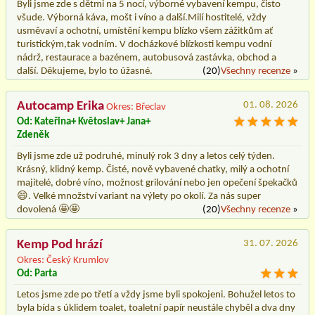
Byli jsme zde s dětmi na 5 nocí, výborné vybavení kempu, čisto
všude. Výborná káva, mošt i víno a další.Milí hostitelé, vždy
usměvaví a ochotní, umístění kempu blízko všem zážitkům ať
turistickým,tak vodním. V docházkové blízkosti kempu vodní
nádrž, restaurace a bazénem, autobusová zastávka, obchod a
další. Děkujeme, bylo to úžasné.
(20)
Všechny recenze
»
Autocamp Erika
01. 08. 2026
Okres: Břeclav
Od: Kateřina+ Květoslav+ Jana+
Zdeněk
Byli jsme zde už podruhé, minulý rok 3 dny a letos celý týden.
Krásný, klidný kemp. Čisté, nově vybavené chatky, milý a ochotní
majitelé, dobré víno, možnost grilování nebo jen opečení špekačků
😄. Velké množství variant na výlety po okolí. Za nás super
dovolená 🤩🤩
(20)
Všechny recenze
»
Kemp Pod hrází
31. 07. 2026
Okres: Český Krumlov
Od: Parta
Letos jsme zde po třetí a vždy jsme byli spokojeni. Bohužel letos to
byla bída s úklidem toalet, toaletní papír neustále chyběl a dva dny