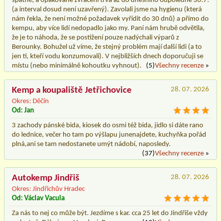
špatně, a opakované zvracení trvá až do dnešního odpoledne 30.7.
(a interval dosud není uzavřený). Zavolali jsme na hygienu (která
nám řekla, že není možné požadavek vyřídit do 30 dnů) a přímo do
kempu, aby více lidí nedopadlo jako my. Paní nám hrubě odvětila,
že je to náhoda, že se postižení pouze nadýchali výparů z
Berounky. Bohužel už víme, že stejný problém mají další lidi (a to
jen ti, kteří vodu konzumovali). V nejbližších dnech doporučuji se
místu (nebo minimálně kohoutku vyhnout).
(5)
Všechny recenze
»
Kemp a koupaliště Jetřichovice
28. 07. 2026
Okres: Děčín
Od: Jan
3 zachody pánské bida, kiosek do osmi též bida, jidlo si dáte rano
do lednice, večer ho tam po výšlapu junenajdete, kuchyňka pořád
plná,ani se tam nedostanete umýt nádobí, naposledy.
(37)
Všechny recenze
»
Autokemp Jindřiš
28. 07. 2026
Okres: Jindřichův Hradec
Od: Václav Vacula
Za nás to nej co může být. Jezdíme s kar. cca 25 let do Jindřiše vždy