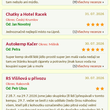
tam nebylo ani mýdlo.
(9)
Všechny recenze
»
Chatky a Hotel Racek
31. 07. 2026
Okres: Český Krumlov
Od: Jan Novotný
Jednoznačně nejlepší místo na Lipně.
(1)
Všechny recenze
»
Autokemp Kačer
30. 07. 2026
Okres: Mělník
Od: Petra
Super kemp skvělí lidé jídlo prostě super jen malá vada nedají se
tam.ve Stánku koupit cigarety a potraviny jinak luxus voda na
koupàní super jak u moře
(5)
Všechny recenze
»
RS Višňová u přívozu
30. 07. 2026
Okres: Rakovník
Od: Petr Libus
Z 28.7. na 29.7.2026 jsme jako skupinka (8 lidí )přespávali v tomto
kempu. 29.7. večer se šesti z nás udělalo (tedy čirou náhodou
všem, kteří pili z kohoutku označeného jako pitná voda) velmi