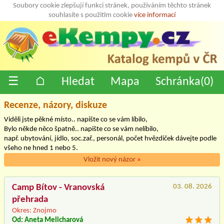
Soubory cookie zlepšují funkci stránek, používáním těchto stránek
souhlasíte s použitím cookie
více informací
☰
⌂
Hledat
Mapa
Schránka(
0
)
Recenze, názory, diskuze
Viděli jste pěkné místo.. napište co se vám líbilo,
Bylo někde něco špatně.. napište co se vám nelíbilo,
např. ubytování, jídlo, soc.zař., personál, počet hvězdiček dávejte podle
všeho ne hned 1 nebo 5.
Vložit nový názor
»
Camp Bítov - Vranovská
03. 08. 2026
přehrada
Okres: Znojmo
Od: Aneta Melicharová