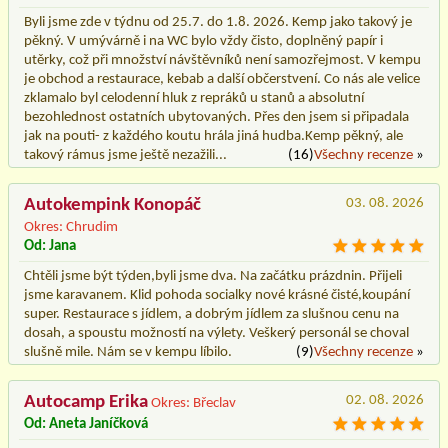
Byli jsme zde v týdnu od 25.7. do 1.8. 2026. Kemp jako takový je
pěkný. V umývárně i na WC bylo vždy čisto, doplněný papír i
utěrky, což při množství návštěvníků není samozřejmost. V kempu
je obchod a restaurace, kebab a další občerstvení. Co nás ale velice
zklamalo byl celodenní hluk z repráků u stanů a absolutní
bezohlednost ostatních ubytovaných. Přes den jsem si připadala
jak na pouti- z každého koutu hrála jiná hudba.Kemp pěkný, ale
takový rámus jsme ještě nezažili...
(16)
Všechny recenze
»
Autokempink Konopáč
03. 08. 2026
Okres: Chrudim
Od: Jana
Chtěli jsme být týden,byli jsme dva. Na začátku prázdnin. Přijeli
jsme karavanem. Klid pohoda socialky nové krásné čisté,koupání
super. Restaurace s jídlem, a dobrým jídlem za slušnou cenu na
dosah, a spoustu možností na výlety. Veškerý personál se choval
slušně mile. Nám se v kempu líbilo.
(9)
Všechny recenze
»
Autocamp Erika
02. 08. 2026
Okres: Břeclav
Od: Aneta Janíčková