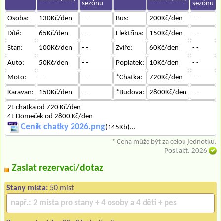
sezónu
sezónu
Osoba:
130Kč/den
- -
Bus:
200Kč/den
- -
Dítě:
65Kč/den
- -
Elektřina:
150Kč/den
- -
Stan:
100Kč/den
- -
Zvíře:
60Kč/den
- -
Auto:
50Kč/den
- -
Poplatek:
10Kč/den
- -
Moto:
- -
- -
*Chatka:
720Kč/den
- -
Karavan:
150Kč/den
- -
*Budova:
2800Kč/den
- -
2L chatka od 720 Kč/den
4L Domeček od 2800 Kč/den
Ceník chatky 2026.png
(145Kb)...
* Cena může být za celou jednotku.
Posl.akt. 2026
Zaslat rezervaci/dotaz
Stany místa:
50 míst