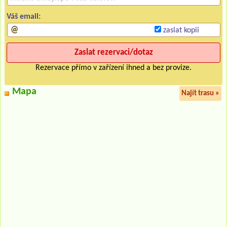
Váš email:
zaslat kopii
Rezervace přímo v zařízení ihned a bez provize.
Mapa
Najít trasu »