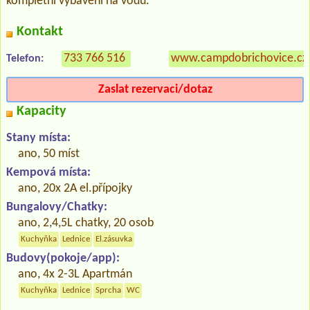
kompletní vybavení na vodu.
Kontakt
733 766 516
www.campdobrichovice.cz
Telefon:
Zaslat rezervaci/dotaz
Kapacity
Stany místa:
ano, 50 míst
Kempová místa:
ano, 20x 2A el.přípojky
Bungalovy/Chatky:
ano, 2,4,5L chatky, 20 osob
Kuchyňka
Lednice
El.zásuvka
Budovy(pokoje/app):
ano, 4x 2-3L Apartmán
Kuchyňka
Lednice
Sprcha
WC