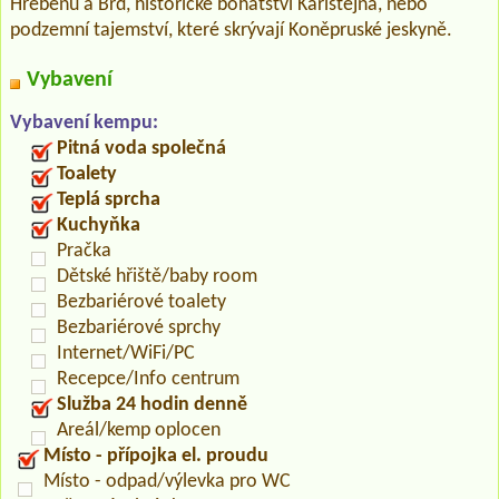
Hřebenů a Brd, historické bohatství Karlštejna, nebo
podzemní tajemství, které skrývají Koněpruské jeskyně.
Vybavení
Vybavení kempu:
Pitná voda společná
Toalety
Teplá sprcha
Kuchyňka
Pračka
Dětské hřiště/baby room
Bezbariérové toalety
Bezbariérové sprchy
Internet/WiFi/PC
Recepce/Info centrum
Služba 24 hodin denně
Areál/kemp oplocen
Místo - přípojka el. proudu
Místo - odpad/výlevka pro WC