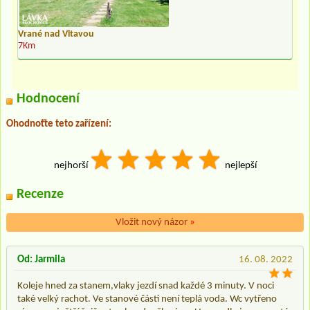
Vrané nad Vltavou
7Km
Hodnocení
Ohodnoťte teto zařízení:
nejhorší
nejlepší
Recenze
Vložit nový názor
»
Od: Jarmila
16. 08. 2022
Koleje hned za stanem,vlaky jezdí snad každé 3 minuty. V noci
také velký rachot. Ve stanové části není teplá voda. Wc vytřeno