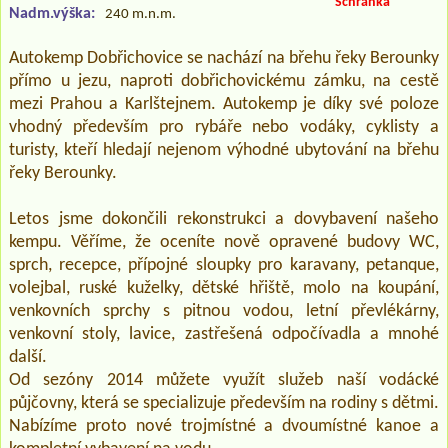
Schránka
Nadm.výška:
240 m.n.m.
Autokemp Dobřichovice se nachází na břehu řeky Berounky
přímo u jezu, naproti dobřichovickému zámku, na cestě
mezi Prahou a Karlštejnem. Autokemp je díky své poloze
vhodný především pro rybáře nebo vodáky, cyklisty a
turisty, kteří hledají nejenom výhodné ubytování na břehu
řeky Berounky.
Letos jsme dokončili rekonstrukci a dovybavení našeho
kempu. Věříme, že oceníte nově opravené budovy WC,
sprch, recepce, přípojné sloupky pro karavany, petanque,
volejbal, ruské kuželky, dětské hřiště, molo na koupání,
venkovních sprchy s pitnou vodou, letní převlékárny,
venkovní stoly, lavice, zastřešená odpočívadla a mnohé
další.
Od sezóny 2014 můžete využít služeb naší vodácké
půjčovny, která se specializuje především na rodiny s dětmi.
Nabízíme proto nové trojmístné a dvoumístné kanoe a