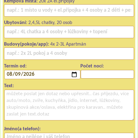
Kempová místa:
20x 2A el.přípojky
Ubytování:
2,4,5L chatky, 20 osob
Budovy(pokoje/app):
4x 2-3L Apartmán
Termín od:
Počet nocí:
Text:
Jméno(a telefon):