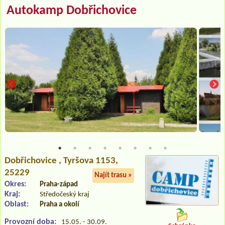
Autokamp Dobřichovice
Dobřichovice
, Tyršova 1153,
25229
Najít trasu »
Okres:
Praha-západ
Kraj:
Středočeský kraj
Oblast:
Praha a okolí
Provozní doba:
15.05. - 30.09.