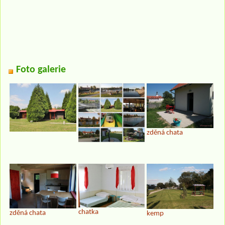
Foto galerie
zděná chata
chatka
zděná chata
kemp