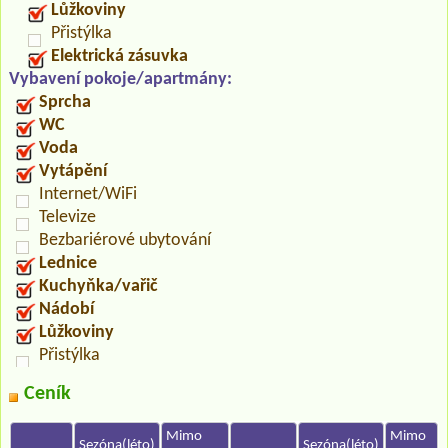
Lůžkoviny
Přistýlka
Elektrická zásuvka
Vybavení pokoje/apartmány:
Sprcha
WC
Voda
Vytápění
Internet/WiFi
Televize
Bezbariérové ubytování
Lednice
Kuchyňka/vařič
Nádobí
Lůžkoviny
Přistýlka
Ceník
Mimo
Mimo
Sezóna(léto)
Sezóna(léto)