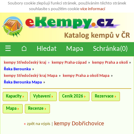
Soubory cookie zlepšují funkci stránek, používáním těchto stránek
souhlasíte s použitím cookie
více informací
☰
⌂
Hledat
Mapa
Schránka(
0
)
kempy Středočeský kraj
»
kempy Praha-západ
»
kempy Praha a okolí
»
Řeka Berounka
»
kempy Středočeský kraj Mapa
»
kempy Praha a okolí Mapa
»
Řeka Berounka Mapa
»
Kapacity
Vybavení
Ceník 2026
Rezervace
Mapa
Recenze
kempy Dobřichovice
«
zpět na výpis
|