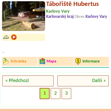
Tábořiště Hubertus
Karlovy Vary
Karlovarský kraj
Okres
Karlovy Vary
..
Schránka
Mapa
Informace
« Předchozí
Další »
1
2
3