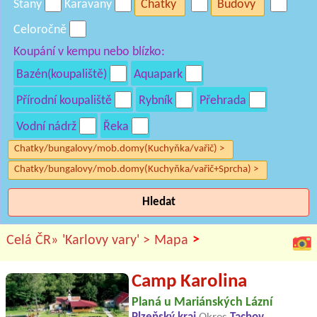
Stany
Karavany
Chatky
Budovy
Celoročně
Koupání v kempu nebo blízko:
Bazén(koupaliště)
Aquapark
Přírodní koupaliště
Rybník
Přehrada
Vodní nádrž
Řeka
Chatky/bungalovy/mob.domy(Kuchyňka/vařič) >
Chatky/bungalovy/mob.domy(Kuchyňka/vařič+Sprcha) >
Hledat
>
Celá ČR»
'Karlovy vary' >
Mapa
Camp Karolina
Planá u Mariánských Lázní