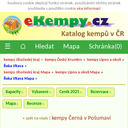
Soubory cookie zlepšují funkci stránek, používáním těchto stránek
souhlasíte s použitím cookie
více informací
☰
⌂
Hledat
Mapa
Schránka(
0
)
kempy Jihočeský kraj
»
kempy Český Krumlov
»
kempy Lipno a okolí
»
Řeka Vltava
»
kempy Jihočeský kraj Mapa
»
kempy Lipno a okolí Mapa
»
Řeka Vltava Mapa
»
Kapacity
Vybavení
Ceník 2025
Rezervace
Mapa
Recenze
kempy Černá v Pošumaví
«
zpět na výpis
|