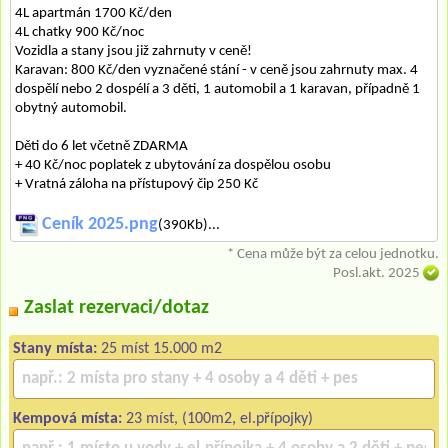
4L apartmán 1700 Kč/den
4L chatky 900 Kč/noc
Vozidla a stany jsou již zahrnuty v ceně!
Karavan: 800 Kč/den vyznačené stání - v ceně jsou zahrnuty max. 4
dospělí nebo 2 dospélí a 3 děti, 1 automobil a 1 karavan, případně 1
obytný automobil.
Děti do 6 let včetně ZDARMA
+ 40 Kč/noc poplatek z ubytování za dospělou osobu
+ Vratná záloha na přístupový čip 250 Kč
Ceník 2025.png
(390Kb)...
* Cena může být za celou jednotku.
Posl.akt. 2025
Zaslat rezervaci/dotaz
Stany místa:
25 míst 15.000 m2
Kempová místa:
23 míst, (100m2, el.přípojky)