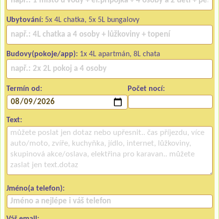
Ubytování:
5x 4L chatka, 5x 5L bungalovy
Budovy(pokoje/app):
1x 4L apartmán, 8L chata
Termín od:
Počet nocí:
Text:
Jméno(a telefon):
Váš email: