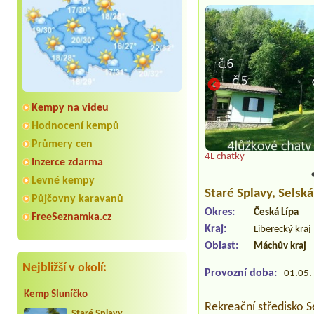
Kempy na videu
Hodnocení kempů
Průmery cen
4L chatky
Inzerce zdarma
Levné kempy
Staré Splavy
, Selsk
Půjčovny karavanů
Okres:
Česká Lípa
FreeSeznamka.cz
Kraj:
Liberecký kraj
Oblast:
Máchův kraj
Nejbližší v okolí:
Provozní doba:
01.05. 
Kemp Sluníčko
Rekreační středisko S
Staré Splavy