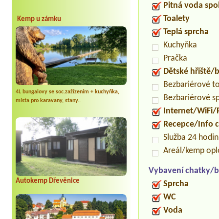
Pitná voda spo
Toalety
Kemp u zámku
Teplá sprcha
Kuchyňka
Pračka
Dětské hřiště
Bezbariérové t
4L bungalovy se soc.zažízením + kuchyňka,
Bezbariérové s
místa pro karavany, stany..
Internet/WiFi/
Recepce/Info 
Služba 24 hodi
Areál/kemp op
Vybavení chatky/b
Autokemp Dřevěnice
Sprcha
WC
Voda