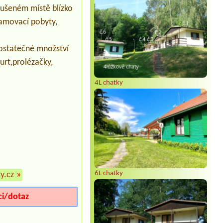
Termín od 2026-07-25 |
Rekreační
erušeném místě blízko
středisko LESÁK
6Lbungalov
namovací pobyty,
Termín od 2026-08-05 |
Autokemp
Golf
dostatečné množství
2L chatka 2 osoby
kurt,prolézačky,
Termín od 2026-08-21 |
Morava camp
6L
4L chatky
Termín od 2027-07-23 |
Camping
Amerika
4A Für 10 Personen Erwaksene
6L chatky
y.cz
»
ci/dotaz