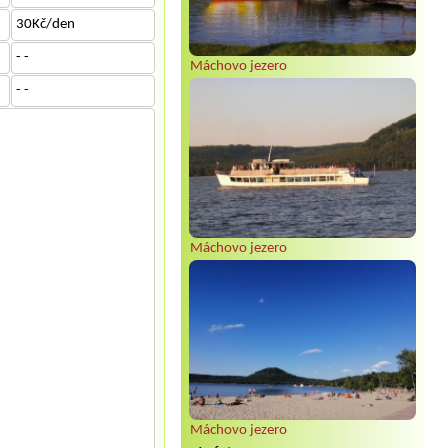
30Kč/den
- -
Máchovo jezero
- -
Máchovo jezero
Máchovo jezero