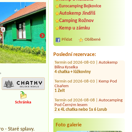
Eurocamping Bojkovice
Autokemp Jindřiš
Termín od 2026-08-26 |
Autocamp na
Camping Rožnov
kopci
2l chata a 2 osoby
Kemp u zámku
Termín od 2026-08-17 |
Vranovská
Přidat
Oblíbené
pláž - Holiday park
1x stan4L/chatka
Poslední rezervace:
Termín od 2026-08-03 |
Autokemp
Bílina Kyselka
4 chatka + lůžkoviny
4L chatky
Termín od 2026-08-03 |
Kemp Pod
Císařem
1 Zelt
Termín od 2026-08-08 |
Autocamping
Pod Černým lesem
2 x 4L chatka nebo 1x 6 Lsrub
Schránka
Termín od 2026-07-31 |
Tábořiště
Leskovec
1 stan +4 osoby1 maly karavan + 3
Foto galerie
osoby
o - Staré splavy.