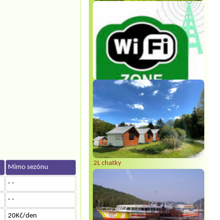
2L chatky
Mimo sezónu
- -
- -
20Kč/den