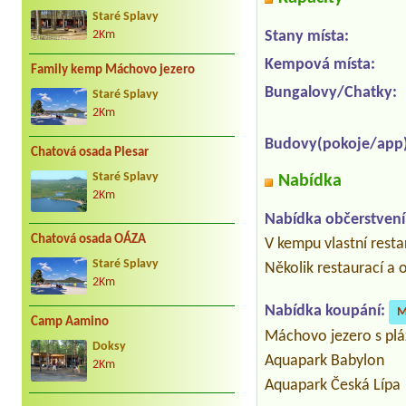
Staré Splavy
Stany místa:
2Km
Kempová místa:
Family kemp Máchovo jezero
Bungalovy/Chatky:
Staré Splavy
2Km
Budovy(pokoje/app)
Chatová osada Plesar
Staré Splavy
Nabídka
2Km
Nabídka občerstvení
Chatová osada OÁZA
V kempu vlastní resta
Staré Splavy
Několik restaurací a
2Km
Nabídka koupání:
M
Camp Aamino
Máchovo jezero s pl
Doksy
Aquapark Babylon
2Km
Aquapark Česká Lípa