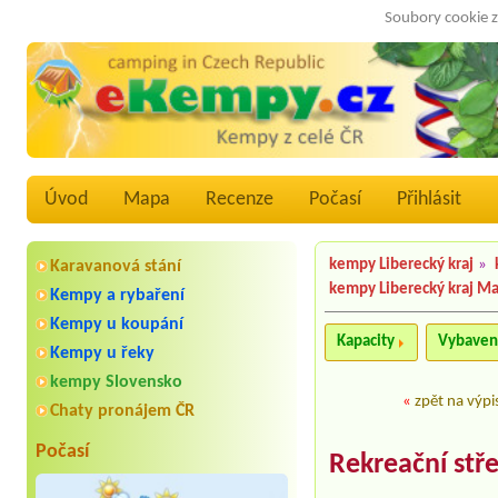
Soubory cookie z
Úvod
Mapa
Recenze
Počasí
Přihlásit
kempy Liberecký kraj
»
Karavanová stání
kempy Liberecký kraj M
Kempy a rybaření
Kempy u koupání
Kapacity
Vybaven
Kempy u řeky
kempy Slovensko
«
zpět na výpi
Chaty pronájem ČR
Počasí
Rekreační stře