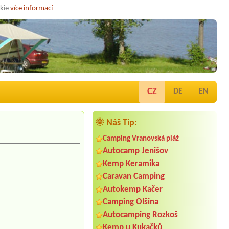
okie
více informací
CZ
DE
EN
🌞 Náš Tip:
Camping Vranovská pláž
Autocamp Jenišov
Kemp Keramika
Caravan Camping
Autokemp Kačer
Camping Olšina
Autocamping Rozkoš
Kemp u Kukačků