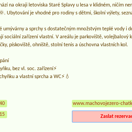
zí na okraji letoviska Staré Splavy u lesa v klidném, ničím n
. Ubytování je vhodné pro rodiny s dětmi, školní výlety, sez
né umývárny a sprchy s dostatečným množstvým teplé vody i 
jí sociální zařízení vlastní. V areálu je parkoviště, volejbalový 
y, pískoviště, ohniště, stolní tenis a úschovna vlastních kol.
spání
yňku, bez vl. soc. zařízení⚡
uchyňku a vlastní sprcha a WC⚡💧
440
www.machovojezero-chatk
315
Zaslat rezerva