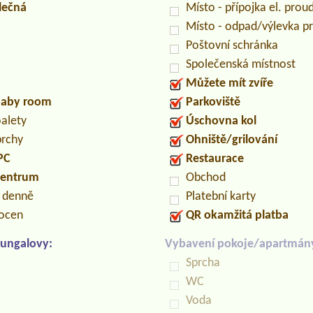
lečná
Místo - přípojka el. prou
Místo - odpad/výlevka 
Poštovní schránka
Společenská místnost
Můžete mít zvíře
/baby room
Parkoviště
oalety
Úschovna kol
prchy
Ohniště/grilování
PC
Restaurace
centrum
Obchod
n denně
Platební karty
locen
QR okamžitá platba
ungalovy:
Vybavení pokoje/apartmán
Sprcha
WC
Voda