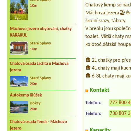
Chatový kemp se nachá
1Km
Máchova jezera🏖️⛵🌞
školní srazy, tábory.
V areálu jsou společ
Máchovo jezero ubytování, chatky
KARAKUL
toalet. Větší chaty ma
Staré Splavy
kolotoč,dětské houpačk
1Km
🛖 2L chatky pro pře
Chatová osada Jachta u Máchova
🛖 4L chaty mají kuch
jezera
🛖 6-8L chaty mají k
Staré Splavy
2Km
Kontakt
Autokemp Klůček
777 800 
Telefon:
Doksy
2Km
730 807 
Telefon:
Chatová osada Tendr - Máchovo
jezero
Kapacity