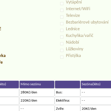
Vytápění
Internet/WiFi
Televize
Bezbariérové ubytování
č
Lednice
Kuchyňka/vařič
Nádobí
Lůžkoviny
uvka
Přistýlka
ře
éto)
Mimo sezónu
Sezóna(léto)
280Kč/den
Bus:
- -
220Kč/den
Elektřina:
- -
- -
Zvíře:
20Kč/den