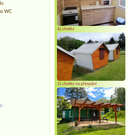
du
pro WC
6L chatky
2L chatky na přespání
y: