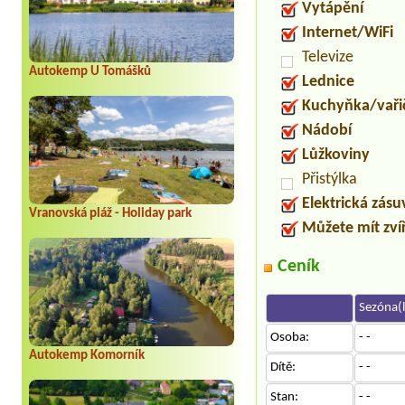
Vytápění
Internet/WiFi
Televize
Autokemp U Tomášků
Lednice
Kuchyňka/vaři
Nádobí
Lůžkoviny
Přistýlka
Elektrická zás
Vranovská pláž - Holiday park
Můžete mít zví
Ceník
Sezóna(l
Osoba:
- -
Autokemp Komorník
Dítě:
- -
Stan:
- -