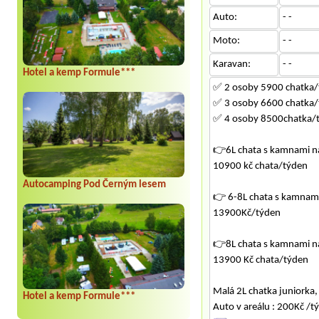
Auto:
- -
Moto:
- -
Karavan:
- -
Hotel a kemp Formule***
✅ 2 osoby 5900 chatka/
✅ 3 osoby 6600 chatka/
✅ 4 osoby 8500chatka/
👉6L chata s kamnami na
10900 kč chata/týden
Autocamping Pod Černým lesem
👉 6-8L chata s kamnami 
13900Kč/týden
👉8L chata s kamnami na 
13900 Kč chata/týden
Malá 2L chatka juniorka
Hotel a kemp Formule***
Auto v areálu : 200Kč /t