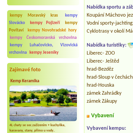
Nabídka sportu a zá
Koupání Máchovo je
kempy Moravský kras
kempy
Vodní sporty-jachting
Slovácko
kempy Pojizeří
kempy
Povltaví
kempy Novohradské hory
Cyklotrasy v okolí M
kempy Českomoravská vrchovina
Nabídka turistiky:
kempy Luhačovicko, Vizovická
Liberec- ZOO
vrchovina
kempy Jeseníky
Liberec- Ještěd
hrad-Bezděz
Zajímavé foto
hrad-Sloup v čechách
Kemp Keramika
hrad-Houska
zámek Zahrádky
zámek Zákupy
Vybavení
4L chaty se soc.zažízením + kuchyňka,
Vybavení kempu:
karavany, stany, přímo u vody..