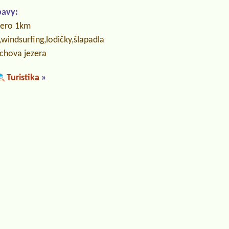
bavy:
zero 1km
,windsurfing,lodičky,šlapadla
áchova jezera
Turistika
»