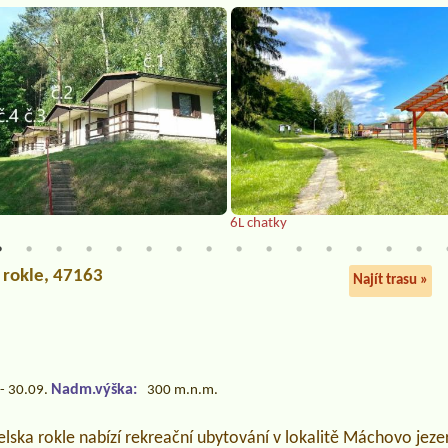
6L chatky
á rokle, 47163
Najít trasu »
Nadm.výška:
- 30.09.
300 m.n.m.
elska rokle nabízí rekreační ubytování v lokalitě Máchovo jezer