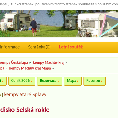
lepšují funkci stránek, používáním těchto stránek souhlasíte s použitím co
Informace
Schránka(
0
)
Letní soutěž
kempy Česká Lípa
»
kempy Máchův kraj
»
apa
»
kempy Máchův kraj Mapa
»
í
Ceník 2026
Rezervace
Mapa
Recenze
kempy Staré Splavy
s
|
disko Selská rokle