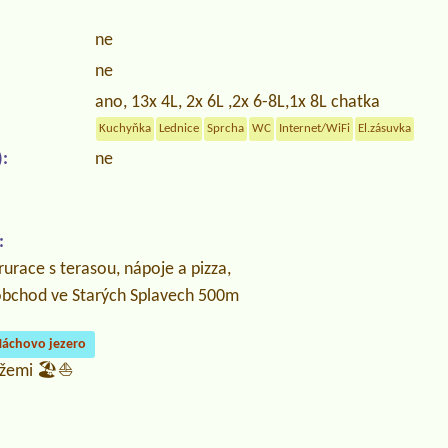
ne
ne
ano, 13x 4L, 2x 6L ,2x 6-8L,1x 8L chatka
Kuchyňka
Lednice
Sprcha
WC
Internet/WiFi
El.zásuvka
:
ne
:
rurace s terasou, nápoje a pizza,
 obchod ve Starých Splavech 500m
áchovo jezero
ážemi 🏖️⛵