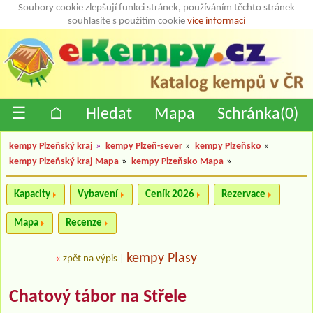
Soubory cookie zlepšují funkci stránek, používáním těchto stránek
souhlasíte s použitím cookie
více informací
☰
⌂
Hledat
Mapa
Schránka(
0
)
kempy Plzeňský kraj
»
kempy Plzeň-sever
»
kempy Plzeňsko
»
kempy Plzeňský kraj Mapa
»
kempy Plzeňsko Mapa
»
Kapacity
Vybavení
Ceník 2026
Rezervace
Mapa
Recenze
kempy Plasy
«
zpět na výpis
|
Chatový tábor na Střele