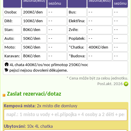
Sezóna(léto)
Sezóna(léto)
sezónu
sezónu
Osoba:
200Kč/den
- -
Bus:
- -
- -
Dítě:
100Kč/den
- -
Elektřina:
- -
- -
Stan:
80Kč/den
- -
Zvíře:
- -
- -
Auto:
50Kč/den
- -
Poplatek:
- -
- -
Moto:
50Kč/den
- -
*Chatka:
400Kč/den
- -
Karavan:
80Kč/den
- -
*Budova:
- -
- -
🛖 4L chata 400Kč/os/noc přímotop 250Kč/noc
🐕‍ pejsci nejsou dovoleni děkujeme.
* Cena může být za celou jednotku.
Posl.akt. 2026
Zaslat rezervaci/dotaz
Kempová místa:
2x místo dle domluvy
Ubytování:
10x 4L chatka