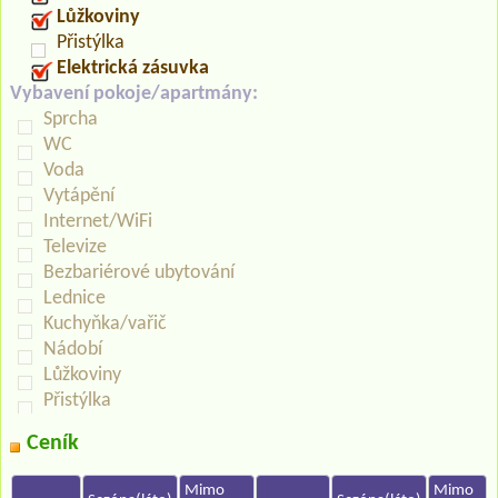
Lůžkoviny
Přistýlka
Elektrická zásuvka
Vybavení pokoje/apartmány:
Sprcha
WC
Voda
Vytápění
Internet/WiFi
Televize
Bezbariérové ubytování
Lednice
Kuchyňka/vařič
Nádobí
Lůžkoviny
Přistýlka
Ceník
Mimo
Mimo