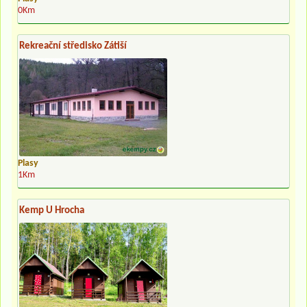
0Km
Rekreační středisko Zátiší
Plasy
1Km
Kemp U Hrocha