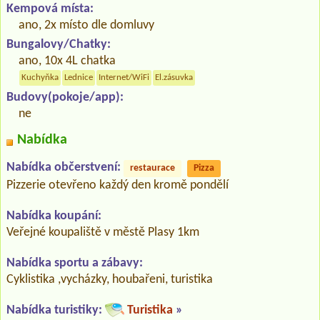
Kempová místa:
ano, 2x místo dle domluvy
Bungalovy/Chatky:
ano, 10x 4L chatka
Kuchyňka
Lednice
Internet/WiFi
El.zásuvka
Budovy(pokoje/app):
ne
Nabídka
Nabídka občerstvení:
restaurace
Pizza
Pizzerie otevřeno každý den kromě pondělí
Nabídka koupání:
Veřejné koupaliště v městě Plasy 1km
Nabídka sportu a zábavy:
Cyklistika ,vycházky, houbařeni, turistika
Nabídka turistiky:
Turistika
»