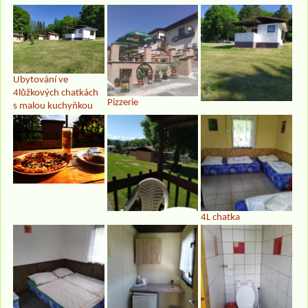
Ubytování ve
4lůžkových chatkách
Pizzerie
s malou kuchyňkou
4L chatka