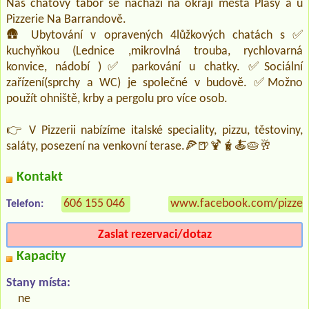
Náš chatový tábor se nachází na okraji města Plasy a u
Pizzerie Na Barrandově.
🛖 Ubytování v opravených 4lůžkových chatách s ✅
kuchyňkou (Lednice ,mikrovlná trouba, rychlovarná
konvice, nádobí )✅ parkování u chatky. ✅Sociální
zařízení(sprchy a WC) je společné v budově. ✅Možno
použít ohniště, krby a pergolu pro více osob.
👉 V Pizzerii nabízíme italské speciality, pizzu, těstoviny,
saláty, posezení na venkovní terase.🍕🍺🍹🧋🍝🥧🥂
Kontakt
606 155 046
www.facebook.com/pizzer
Telefon:
Zaslat rezervaci/dotaz
Kapacity
Stany místa:
ne