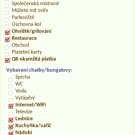
Společenská místnost
Můžete mít zvíře
Parkoviště
Úschovna kol
Ohniště/grilování
Restaurace
Obchod
Platební karty
QR okamžitá platba
Vybavení chatky/bungalovy:
Sprcha
WC
Voda
Vytápění
Internet/WiFi
Televize
Lednice
Kuchyňka/vařič
Nádobí