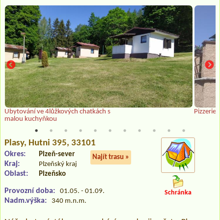
Ubytování ve 4lůžkových chatkách s
Pizzerie
malou kuchyňkou
Plasy
, Hutni 395, 33101
Okres:
Plzeň-sever
Najít trasu »
Kraj:
Plzeňský kraj
Oblast:
Plzeňsko
Provozní doba:
01.05. - 01.09.
Schránka
Nadm.výška:
340 m.n.m.