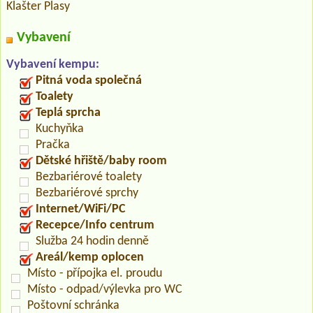
Klašter Plasy
Vybavení
Vybavení kempu:
Pitná voda společná
Toalety
Teplá sprcha
Kuchyňka
Pračka
Dětské hřiště/baby room
Bezbariérové toalety
Bezbariérové sprchy
Internet/WiFi/PC
Recepce/Info centrum
Služba 24 hodin denně
Areál/kemp oplocen
Místo - přípojka el. proudu
Místo - odpad/výlevka pro WC
Poštovní schránka