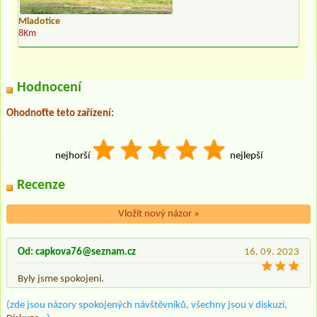
Mladotice
8Km
Hodnocení
Ohodnoťte teto zařízení:
nejhorší
nejlepší
Recenze
Vložit nový názor
»
Od: capkova76@seznam.cz
16. 09. 2023
Byly jsme spokojeni.
(zde jsou názory spokojených návštěvníků, všechny jsou v diskuzi,