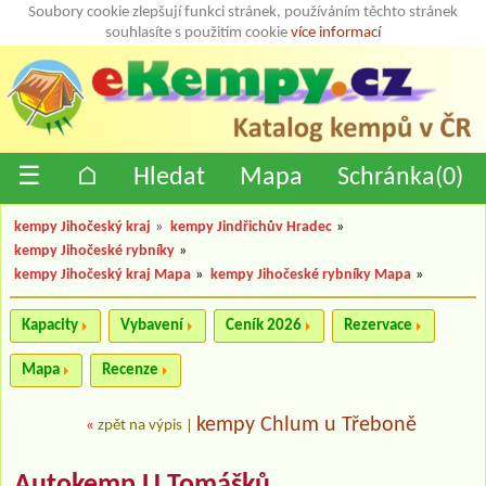
Soubory cookie zlepšují funkci stránek, používáním těchto stránek
souhlasíte s použitím cookie
více informací
☰
⌂
Hledat
Mapa
Schránka(
0
)
kempy Jihočeský kraj
»
kempy Jindřichův Hradec
»
kempy Jihočeské rybníky
»
kempy Jihočeský kraj Mapa
»
kempy Jihočeské rybníky Mapa
»
Kapacity
Vybavení
Ceník 2026
Rezervace
Mapa
Recenze
kempy Chlum u Třeboně
«
zpět na výpis
|
Autokemp U Tomášků