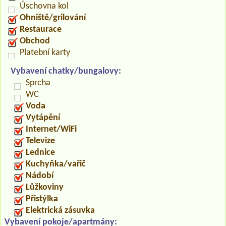
Úschovna kol
Ohniště/grilování
Restaurace
Obchod
Platební karty
Vybavení chatky/bungalovy:
Sprcha
WC
Voda
Vytápění
Internet/WiFi
Televize
Lednice
Kuchyňka/vařič
Nádobí
Lůžkoviny
Přistýlka
Elektrická zásuvka
Vybavení pokoje/apartmány: