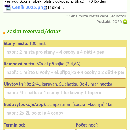
Pes(vodítko,náhubek, platný očkovací průkaz) – 90 Kč/den
Ceník 2025.png
(110Kb)...
* Cena může být za celou jednotku.
Posl.akt. 2026
Zaslat rezervaci/dotaz
Stany místa:
100 míst
Kempová místa:
50x el.přípojka (2,4,6A)
Ubytování:
8x 2/4L karavan, 5L chatka, 3x 4L maringotka
Budovy(pokoje/app):
5L apartmán (soc.zař.+kuchyň) 1km
Termín od:
Počet nocí: