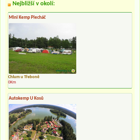
Nejbližší v okolí:
Mini Kemp Plecháč
Chlum u Třeboně
0Km
Autokemp U Kosů