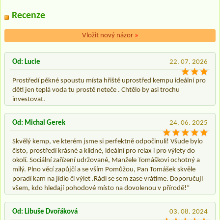
Recenze
Vložit nový názor
»
Od: Lucie
22. 07. 2026
Prostředí pěkné spoustu místa hřiště uprostřed kempu ideální pro
děti jen teplá voda tu prostě neteče . Chtělo by asi trochu
investovat.
Od: Michal Gerek
24. 06. 2025
Skvělý kemp, ve kterém jsme si perfektně odpočinuli! Všude bylo
čisto, prostředí krásné a klidné, ideální pro relax i pro výlety do
okolí. Sociální zařízení udržované, Manžele Tomáškovi ochotný a
milý. Plno věcí zapůjčí a se vším Pomůžou, Pan Tomášek skvěle
poradí kam na jídlo či výlet .Rádi se sem zase vrátíme. Doporučuji
všem, kdo hledají pohodové místo na dovolenou v přírodě!“
Od: Libuše Dvořáková
03. 08. 2024