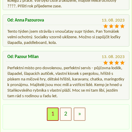
kolegů z práce. Vše bylo čisté a uklizené, majitel velice ochotný
????. Příští rok přijedeme zase.
Od: Anna Pazourova
13. 08. 2023
Tento týden jsem strávila s vnoučatay supr týden. Pan Tomášek
velmi ochotný. Socialky vzorně uklizene. Možno si zapůjčit loďky
šlapadla, paddleboard, kola.
Od: Pazour Milan
13. 08. 2023
Perfektní místo pro dovolenou, perfektní servis - půjčovna loděk,
šlapadel, šlapacích autíček, vlastní kiosek s pergolou, hřiště s
pískem na míčové hry, dětské hřiště, karavany, chatka, maringotky
k pronájmu. Majitelé jsou moc milí a vstřícní lidé. Kemp je hned u
Staňkovského rybníka s vlastní pláží. Moc se mi tam líbí, jezdím
tam rád s rodinou u řadu let.
1
2
»