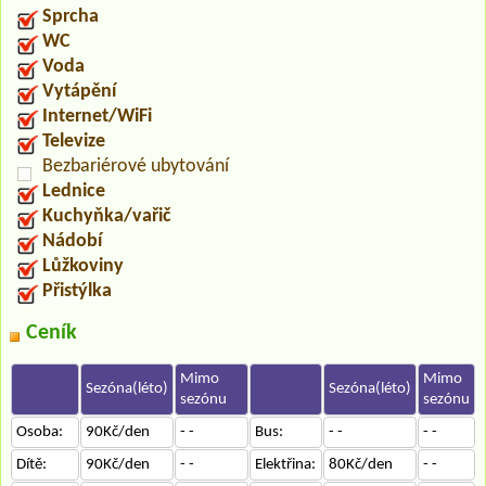
Sprcha
WC
Voda
Vytápění
Internet/WiFi
Televize
Bezbariérové ubytování
Lednice
Kuchyňka/vařič
Nádobí
Lůžkoviny
Přistýlka
Ceník
Mimo
Mimo
Sezóna(léto)
Sezóna(léto)
sezónu
sezónu
Osoba:
90Kč/den
- -
Bus:
- -
- -
Dítě:
90Kč/den
- -
Elektřina:
80Kč/den
- -