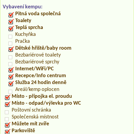
Vybavení kempu:
Pitná voda společná
Toalety
Teplá sprcha
Kuchyňka
Pračka
Dětské hřiště/baby room
Bezbariérové toalety
Bezbariérové sprchy
Internet/WiFi/PC
Recepce/Info centrum
Služba 24 hodin denně
Areál/kemp oplocen
Místo - přípojka el. proudu
Místo - odpad/výlevka pro WC
Poštovní schránka
Společenská místnost
Můžete mít zvíře
Parkoviště