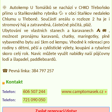
🌞 Autokemp U Tomášků se nachází v CHKO Třeboňsko
přímo u Staňkovského rybníka 💦 v obci Staňkov nedaleko
Chlumu u Třeboně. Součástí areálu o rozloze 2 ha je i
stromový háj a zatravněná, částečně písčitá, pláž.
Ubytování ve vlastních stanech a karavanech ⛺🚐,
možnost pronájmu karavanů, chatky, maringotky, plně
vybaveného bytu asi 1km od kempu. Vhodné k rekreaci pro
rodiny s dětmi, pěší a cyklistické výlety, koupání a rybaření
skoro celý rok. Navíc můžete využít nabídky naší půjčovny
lodí a šlapadel, paddleboardů.
☎ Pevná linka: 384 797 257
Kontakt
606 507 244
www.camptomasek.cz
»
Telefon:
721 090 050
Telefon:
Zaslat rezervaci/dotaz