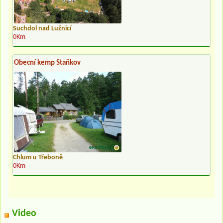
Suchdol nad Lužnicí
0Km
Obecní kemp Staňkov
Chlum u Třeboně
0Km
Video