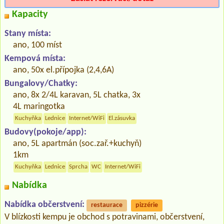
Kapacity
Stany místa:
ano, 100 míst
Kempová místa:
ano, 50x el.přípojka (2,4,6A)
Bungalovy/Chatky:
ano, 8x 2/4L karavan, 5L chatka, 3x
4L maringotka
Kuchyňka
Lednice
Internet/WiFi
El.zásuvka
Budovy(pokoje/app):
ano, 5L apartmán (soc.zař.+kuchyň)
1km
Kuchyňka
Lednice
Sprcha
WC
Internet/WiFi
Nabídka
Nabídka občerstvení:
restaurace
pizzérie
V blízkosti kempu je obchod s potravinami, občerstvení,