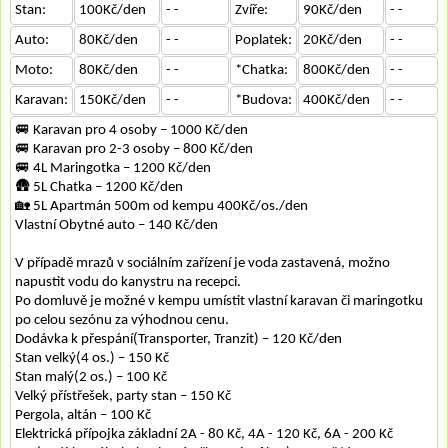
Stan:
100Kč/den
- -
Zvíře:
90Kč/den
- -
Auto:
80Kč/den
- -
Poplatek:
20Kč/den
- -
Moto:
80Kč/den
- -
*Chatka:
800Kč/den
- -
Karavan:
150Kč/den
- -
*Budova:
400Kč/den
- -
🚐 Karavan pro 4 osoby – 1000 Kč/den
🚐 Karavan pro 2-3 osoby – 800 Kč/den
🚐 4L Maringotka – 1200 Kč/den
🛖 5L Chatka – 1200 Kč/den
🏡 5L Apartmán 500m od kempu 400Kč/os./den
Vlastní Obytné auto – 140 Kč/den
V případě mrazů v sociálním zařízení je voda zastavená, možno
napustit vodu do kanystru na recepci.
Po domluvě je možné v kempu umístit vlastní karavan či maringotku
po celou sezónu za výhodnou cenu.
Dodávka k přespání(Transporter, Tranzit) – 120 Kč/den
Stan velký(4 os.) – 150 Kč
Stan malý(2 os.) – 100 Kč
Velký přístřešek, party stan – 150 Kč
Pergola, altán – 100 Kč
Elektrická přípojka základní 2A - 80 Kč, 4A - 120 Kč, 6A - 200 Kč