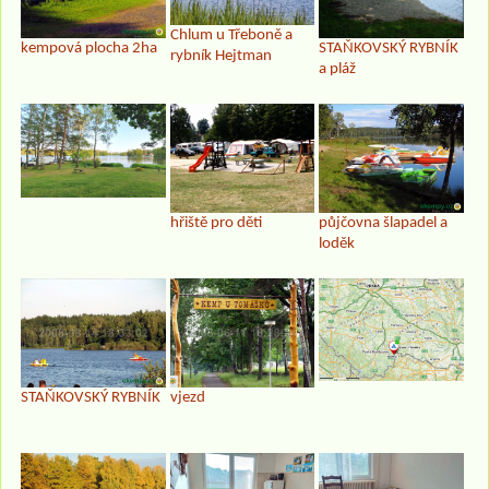
Chlum u Třeboně a
kempová plocha 2ha
STAŇKOVSKÝ RYBNÍK
rybník Hejtman
a pláž
hřiště pro děti
půjčovna šlapadel a
loděk
STAŇKOVSKÝ RYBNÍK
vjezd