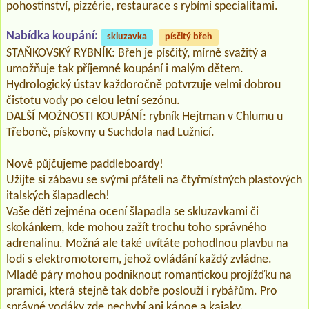
pohostinství, pizzérie, restaurace s rybími specialitami.
Nabídka koupání:
skluzavka
písčitý břeh
STAŇKOVSKÝ RYBNÍK: Břeh je písčitý, mírně svažitý a
umožňuje tak příjemné koupání i malým dětem.
Hydrologický ústav každoročně potvrzuje velmi dobrou
čistotu vody po celou letní sezónu.
DALŠÍ MOŽNOSTI KOUPÁNÍ: rybník Hejtman v Chlumu u
Třeboně, pískovny u Suchdola nad Lužnicí.
Nově půjčujeme paddleboardy!
Užijte si zábavu se svými přáteli na čtyřmístných plastových
italských šlapadlech!
Vaše děti zejména ocení šlapadla se skluzavkami či
skokánkem, kde mohou zažít trochu toho správného
adrenalinu. Možná ale také uvítáte pohodlnou plavbu na
lodi s elektromotorem, jehož ovládání každý zvládne.
Mladé páry mohou podniknout romantickou projížďku na
pramici, která stejně tak dobře poslouží i rybářům. Pro
správné vodáky zde nechybí ani kánoe a kajaky.