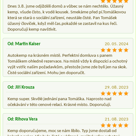
Dnes 3.8. jsme odjížděli domů a vůbec se nám nechtělo. Úžasný
kemp, všude čisto, k vodě kousek. Smekáme před pí.Tomáškovou
která se stará o sociální zařízení, neustále čisté. Pan Tomášek
úžasný človíček, když měl čas,pokaždé se zastavil na kus řeči.
Doporučuji kemp navštívit.
Od: Martin Kaiser
20. 05. 2024
Autokemp na krásném místě. Perfektní domluva s panem
Tomáškem ohledně rezervace. Na místě vždy k dispozici a ochotný
vyjít vstříc našim požadavkům, přestože jsme zde byli jen na skok.
Čisté sociální zařízení. Mohu jen doporučit.
Od: Jiří Krouza
29. 08. 2023
Kemp super. Skvělé jednání pana Tomáška. Naprosto nad
očekávání v této cenové relaci. Krásné místo. Doporučuji.
Od: Rihova Vera
21. 08. 2023
Kemp doporučujeme, moc se nám líbilo. Typ jsme dostali od