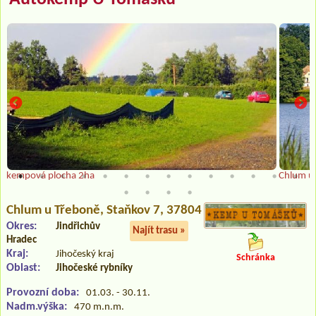
kempová plocha 2ha
Chlum u 
Chlum u Třeboně
, Staňkov 7, 37804
Okres:
Jindřichův
Najít trasu »
Hradec
Kraj:
Jihočeský kraj
Schránka
Oblast:
Jihočeské rybníky
Provozní doba:
01.03. - 30.11.
Nadm.výška:
470 m.n.m.