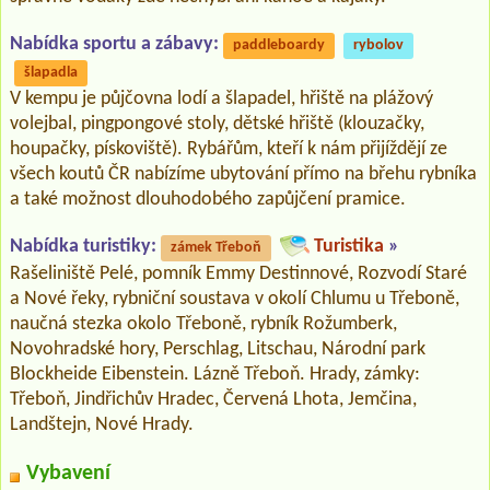
Nabídka sportu a zábavy:
paddleboardy
rybolov
šlapadla
V kempu je půjčovna lodí a šlapadel, hřiště na plážový
volejbal, pingpongové stoly, dětské hřiště (klouzačky,
houpačky, pískoviště). Rybářům, kteří k nám přijíždějí ze
všech koutů ČR nabízíme ubytování přímo na břehu rybníka
a také možnost dlouhodobého zapůjčení pramice.
Nabídka turistiky:
Turistika
»
zámek Třeboň
Rašeliniště Pelé, pomník Emmy Destinnové, Rozvodí Staré
a Nové řeky, rybniční soustava v okolí Chlumu u Třeboně,
naučná stezka okolo Třeboně, rybník Rožumberk,
Novohradské hory, Perschlag, Litschau, Národní park
Blockheide Eibenstein. Lázně Třeboň. Hrady, zámky:
Třeboň, Jindřichův Hradec, Červená Lhota, Jemčina,
Landštejn, Nové Hrady.
Vybavení