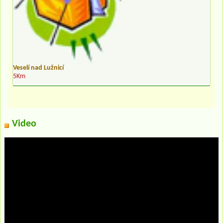
Veselí nad Lužnicí
5Km
Video