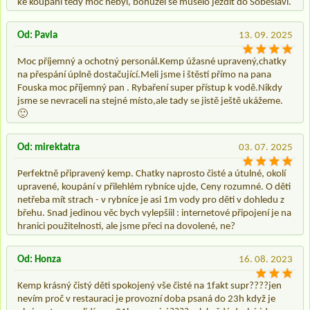
ke koupání tedy moc nebyl, bohužel se muselo jezdit do Soběslavi.
Od: Pavla
13. 09. 2025
Moc příjemný a ochotný personál.Kemp úžasné upravený,chatky
na přespání úplně dostačující.Meli jsme i štěstí přímo na pana
Fouska moc příjemný pan . Rybaření super přístup k vodě.Nikdy
jsme se nevraceli na stejné místo,ale tady se jistě ještě ukážeme.
🙂
Od: mirektatra
03. 07. 2025
Perfektně připravený kemp. Chatky naprosto čisté a útulné, okolí
upravené, koupání v přilehlém rybníce ujde, Ceny rozumné. O děti
netřeba mít strach - v rybníce je asi 1m vody pro děti v dohledu z
břehu. Snad jedinou věc bych vylepšiil : internetové připojení je na
hranici použitelnosti, ale jsme přeci na dovolené, ne?
Od: Honza
16. 08. 2023
Kemp krásný čistý děti spokojený vše čisté na 1fakt supr????jen
nevím proč v restauraci je provozní doba psaná do 23h když je