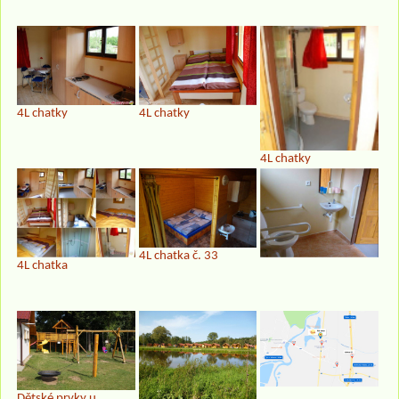
4L chatky
4L chatky
4L chatky
4L chatka č. 33
4L chatka
Dětské prvky u