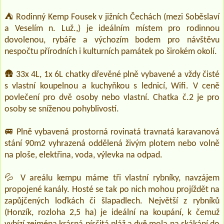
⛺ Rodinný Kemp Fousek v jižních Čechách (mezi Soběslaví
a Veselím n. Luž.,) je ideálním místem pro rodinnou
dovolenou, rybáře a výchozím bodem pro návštěvu
nespočtu přírodních i kulturních památek po širokém okolí.
🛖 33x 4L, 1x 6L chatky dřevěné plně vybavené a vždy čisté
s vlastní koupelnou a kuchyňkou s lednicí, Wifi. V ceně
povlečení pro dvě osoby nebo vlastní. Chatka č.2 je pro
osoby se sníženou pohyblivostí.
🚐 Plně vybavená prostorná rovinatá travnatá karavanová
stání 90m2 vyhrazená oddělená živým plotem nebo volně
na ploše, elektřina, voda, výlevka na odpad.
💦 V areálu kempu máme tři vlastní rybníky, navzájem
propojené kanály. Hosté se tak po nich mohou projíždět na
zapůjčených loďkách či šlapadlech. Největší z rybníků
(Honzík, rozloha 2,5 ha) je ideální na koupání, k čemuž