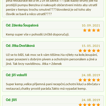
plná restaurace lidí a ve 21h se zavirá????pak každý druhý jde na
protější pumpu Benzina si nakoupit občerstvení místo aby utratil
peníze v kempu trochu smutné????dovolená je od toho aby
člověk se bavil a něco utratil????
Od: Zdenka Šoupalová
10. 09. 2021
Kemp super vše v pohodě.Určitě doporučuji.
Od: Jitka Dvořáková
15. 05. 2021
Už se to blíží, tak moc se k vám těšíme.Na výlety na kole,koupání,
super posezení s dobrým pivem a ochotným personálem a jiné a
jiné. Tak brzy naviděnou. Jitka + Zdenek
Od: jiří vobořil
24. 08. 2019
Super kemp,velice příjemná paní recepční,ochotní kluci a děvčata v
restauraci,chatky prostě paráda.Takto má vypadat kemp.
Od: jiiří
24. 08. 2019