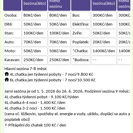
Mimo
Mimo
Sezóna(léto)
Sezóna(léto)
sezónu
sezónu
Osoba:
80Kč/den
80Kč/den
Bus:
300Kč/den
300Kč/
Dítě:
50Kč/den
50Kč/den
Elektřina:
100Kč/den
100Kč/
Stan:
100Kč/den
100Kč/den
Zvíře:
50Kč/den
50Kč/d
Auto:
70Kč/den
70Kč/den
Poplatek:
20Kč/den
20Kč/d
Moto:
50Kč/den
50Kč/den
*Chatka:
1400Kč/den
1400Kč
Karavan:
250Kč/den
250Kč/den
*Budova:
- -
- -
Hlavní sezóna 7-8 měsíc
🛖 4L chatka jen týdenní pobyty - 7 nocí/9.800 Kč
🛖 6L chatka jen týdenní pobyty - 7 nocí/10.500 Kč
Jarní sezóna je od 1. 5. 2026 do 26. 6. 2026, Podzimní sezóna 9 měsíc:
4L chatka týdenní pobyt - 9.100 Kč/týden
4L chatka 6-4 nocí - 1.400 Kč /den
4L chatka 3-2 nocí - 1.500 Kč /den
(cena vč. lůžkovin, spotřeby el. energie a vody, uklídu, doplácí se auto a
poplatek obci)
⚡ Přitápění do chatek 100 Kč / den