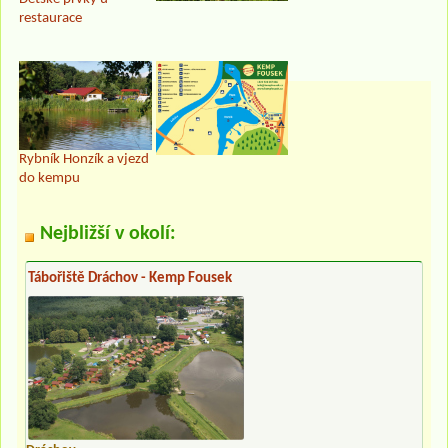
restaurace
Rybník Honzík a vjezd
do kempu
Nejbližší v okolí:
Tábořiště Dráchov - Kemp Fousek