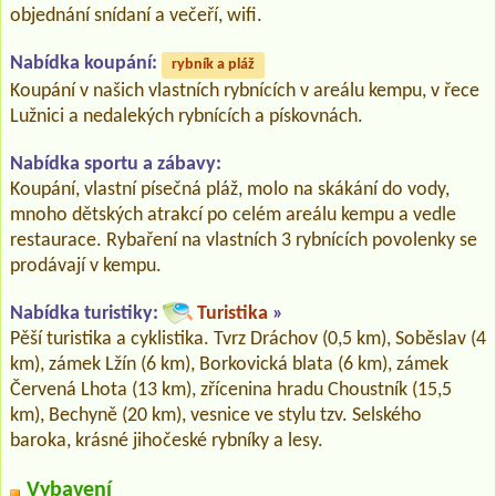
objednání snídaní a večeří, wifi.
Nabídka koupání:
rybník a pláž
Koupání v našich vlastních rybnících v areálu kempu, v řece
Lužnici a nedalekých rybnících a pískovnách.
Nabídka sportu a zábavy:
Koupání, vlastní písečná pláž, molo na skákání do vody,
mnoho dětských atrakcí po celém areálu kempu a vedle
restaurace. Rybaření na vlastních 3 rybnících povolenky se
prodávají v kempu.
Nabídka turistiky:
Turistika
»
Pěší turistika a cyklistika. Tvrz Dráchov (0,5 km), Soběslav (4
km), zámek Lžín (6 km), Borkovická blata (6 km), zámek
Červená Lhota (13 km), zřícenina hradu Choustník (15,5
km), Bechyně (20 km), vesnice ve stylu tzv. Selského
baroka, krásné jihočeské rybníky a lesy.
Vybavení