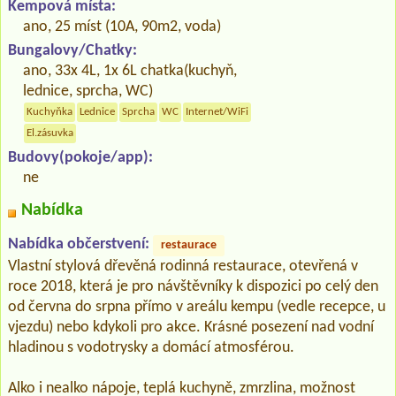
Kempová místa:
ano, 25 míst (10A, 90m2, voda)
Bungalovy/Chatky:
ano, 33x 4L, 1x 6L chatka(kuchyň,
lednice, sprcha, WC)
Kuchyňka
Lednice
Sprcha
WC
Internet/WiFi
El.zásuvka
Budovy(pokoje/app):
ne
Nabídka
Nabídka občerstvení:
restaurace
Vlastní stylová dřevěná rodinná restaurace, otevřená v
roce 2018, která je pro návštěvníky k dispozici po celý den
od června do srpna přímo v areálu kempu (vedle recepce, u
vjezdu) nebo kdykoli pro akce. Krásné posezení nad vodní
hladinou s vodotrysky a domácí atmosférou.
Alko i nealko nápoje, teplá kuchyně, zmrzlina, možnost