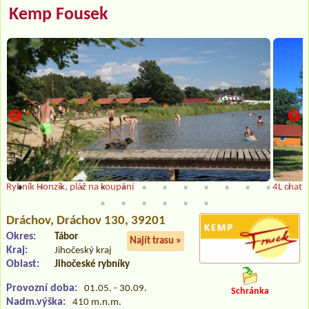
Kemp Fousek
Rybník Honzík, pláž na koupání
4L chatk
Dráchov
, Dráchov 130, 39201
Okres:
Tábor
Najít trasu »
Kraj:
Jihočeský kraj
Oblast:
Jihočeské rybníky
Provozní doba:
01.05. - 30.09.
Schránka
Nadm.výška:
410 m.n.m.