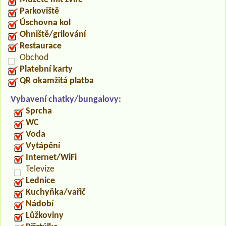
Parkoviště
Úschovna kol
Ohniště/grilování
Restaurace
Obchod
Platební karty
QR okamžitá platba
Vybavení chatky/bungalovy:
Sprcha
WC
Voda
Vytápění
Internet/WiFi
Televize
Lednice
Kuchyňka/vařič
Nádobí
Lůžkoviny