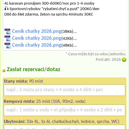
4L karavan pronájem 300-600Kč/noc pro 1-4 osoby
🎣 Sportovní rybolov “rybaření chyť a pusť” 200Kč/den
Dítě do 6let zdarma, žeton na sprchu 4minuty 30Kč
Ceník chatky 2026.png
(38Kb)...
Ceník chatky 2026.png
(42Kb)...
Ceník chatky 2026.png
(48Kb)...
* Cena může být za celou jednotku.
Posl.akt. 2026
Zaslat rezervaci/dotaz
Stany místa:
90 míst
Kempová místa:
25 míst (10A, 90m2, voda)
Ubytování:
33x 4L, 1x 6L chatka(kuchyň, lednice, sprcha, WC)