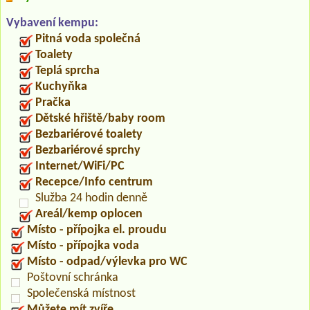
Vybavení kempu:
Pitná voda společná
Toalety
Teplá sprcha
Kuchyňka
Pračka
Dětské hřiště/baby room
Bezbariérové toalety
Bezbariérové sprchy
Internet/WiFi/PC
Recepce/Info centrum
Služba 24 hodin denně
Areál/kemp oplocen
Místo - přípojka el. proudu
Místo - přípojka voda
Místo - odpad/výlevka pro WC
Poštovní schránka
Společenská místnost
Můžete mít zvíře