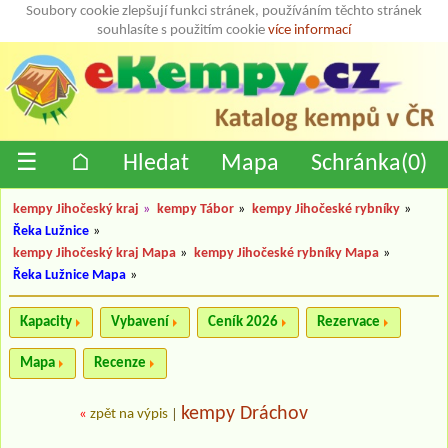
Soubory cookie zlepšují funkci stránek, používáním těchto stránek
souhlasíte s použitím cookie
více informací
☰
⌂
Hledat
Mapa
Schránka(
0
)
kempy Jihočeský kraj
»
kempy Tábor
»
kempy Jihočeské rybníky
»
Řeka Lužnice
»
kempy Jihočeský kraj Mapa
»
kempy Jihočeské rybníky Mapa
»
Řeka Lužnice Mapa
»
Kapacity
Vybavení
Ceník 2026
Rezervace
Mapa
Recenze
kempy Dráchov
«
zpět na výpis
|