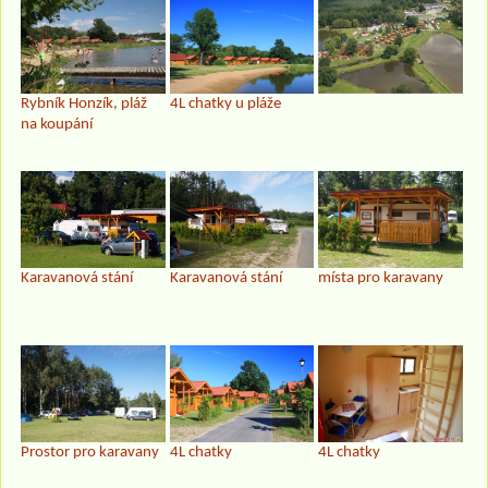
Rybník Honzík, pláž
4L chatky u pláže
na koupání
Karavanová stání
Karavanová stání
místa pro karavany
Prostor pro karavany
4L chatky
4L chatky