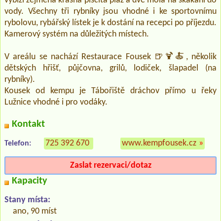
vybízí zejména krásná písčitá pláž a dvě mola na skákání do
vody. Všechny tři rybníky jsou vhodné i ke sportovnímu
rybolovu, rybářský lístek je k dostání na recepci po příjezdu.
Kamerový systém na důležitých místech.
V areálu se nachází Restaurace Fousek 🍺🍹🍝, několik
dětských hřišť, půjčovna, grilů, lodiček, šlapadel (na
rybníky).
Kousek od kempu je Tábořiště dráchov přímo u řeky
Lužnice vhodné i pro vodáky.
Kontakt
725 392 670
www.kempfousek.cz
»
Telefon:
Zaslat rezervaci/dotaz
Kapacity
Stany místa:
ano, 90 míst