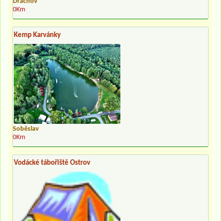
Dráchov
0Km
Kemp Karvánky
Soběslav
0Km
Vodácké tábořiště Ostrov