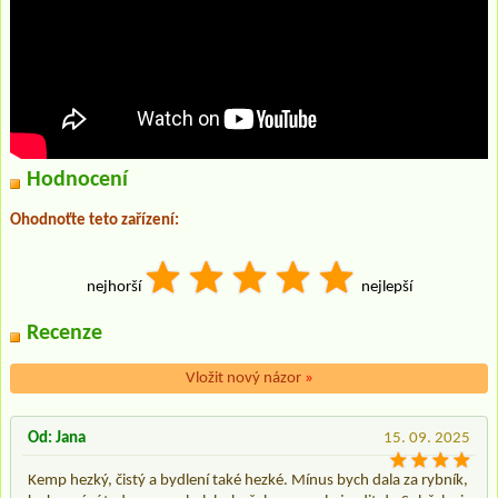
Hodnocení
Ohodnoťte teto zařízení:
nejhorší
nejlepší
Recenze
Vložit nový názor
»
Od: Jana
15. 09. 2025
Kemp hezký, čistý a bydlení také hezké. Mínus bych dala za rybník,