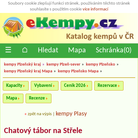
Soubory cookie zlepšují funkci stránek, používáním těchto stránek
souhlasíte s použitím cookie
více informací
☰
⌂
Hledat
Mapa
Schránka(
0
)
kempy Plzeňský kraj
»
kempy Plzeň-sever
»
kempy Plzeňsko
»
kempy Plzeňský kraj Mapa
»
kempy Plzeňsko Mapa
»
Kapacity
Vybavení
Ceník 2026
Rezervace
Mapa
Recenze
kempy Plasy
«
zpět na výpis
|
Chatový tábor na Střele