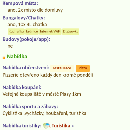
Kempová místa:
ano, 2x místo dle domluvy
Bungalovy/Chatky:
ano, 10x 4L chatka
Kuchyňka
Lednice
Internet/WiFi
El.zásuvka
Budovy(pokoje/app):
ne
Nabídka
Nabídka občerstvení:
restaurace
Pizza
Pizzerie otevřeno každý den kromě pondělí
Nabídka koupání:
Veřejné koupaliště v městě Plasy 1km
Nabídka sportu a zábavy:
Cyklistika ,vycházky, houbařeni, turistika
Nabídka turistiky:
Turistika
»