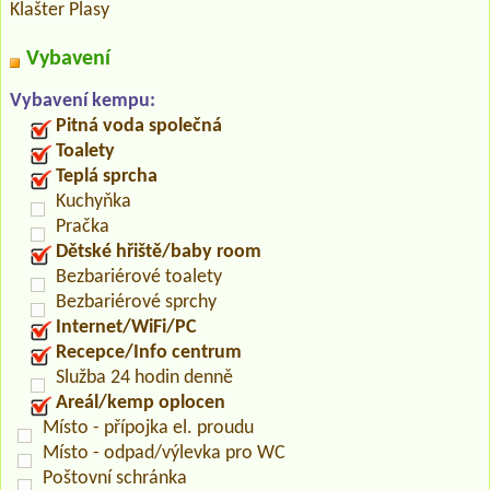
Klašter Plasy
Vybavení
Vybavení kempu:
Pitná voda společná
Toalety
Teplá sprcha
Kuchyňka
Pračka
Dětské hřiště/baby room
Bezbariérové toalety
Bezbariérové sprchy
Internet/WiFi/PC
Recepce/Info centrum
Služba 24 hodin denně
Areál/kemp oplocen
Místo - přípojka el. proudu
Místo - odpad/výlevka pro WC
Poštovní schránka