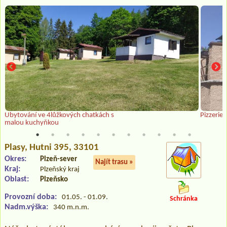
Ubytování ve 4lůžkových chatkách s
Pizzerie
malou kuchyňkou
Plasy
, Hutni 395, 33101
Okres:
Plzeň-sever
Najít trasu »
Kraj:
Plzeňský kraj
Oblast:
Plzeňsko
Provozní doba:
01.05. - 01.09.
Schránka
Nadm.výška:
340 m.n.m.