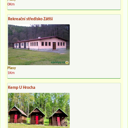
0Km
Rekreační středisko Zátiší
Plasy
1Km
Kemp U Hrocha