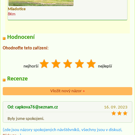
Mladotice
8Km
Hodnocení
Ohodnoťte teto zařízení:
nejhorší
nejlepší
Recenze
Vložit nový názor
»
Od: capkova76@seznam.cz
16. 09. 2023
Byly jsme spokojeni.
(zde jsou názory spokojených návštěvníků, všechny jsou v diskuzi,