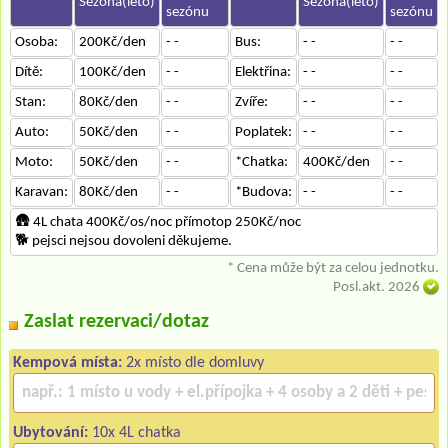
Sezóna(léto)
Sezóna(léto)
sezónu
sezónu
Osoba:
200Kč/den
- -
Bus:
- -
- -
Dítě:
100Kč/den
- -
Elektřina:
- -
- -
Stan:
80Kč/den
- -
Zvíře:
- -
- -
Auto:
50Kč/den
- -
Poplatek:
- -
- -
Moto:
50Kč/den
- -
*Chatka:
400Kč/den
- -
Karavan:
80Kč/den
- -
*Budova:
- -
- -
🛖 4L chata 400Kč/os/noc přímotop 250Kč/noc
🐕‍ pejsci nejsou dovoleni děkujeme.
* Cena může být za celou jednotku.
Posl.akt. 2026
Zaslat rezervaci/dotaz
Kempová místa:
2x místo dle domluvy
Ubytování:
10x 4L chatka