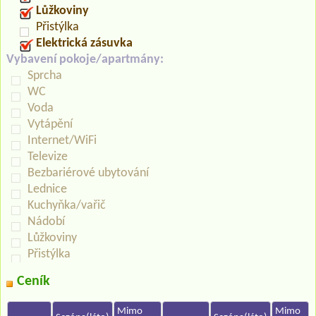
Lůžkoviny
Přistýlka
Elektrická zásuvka
Vybavení pokoje/apartmány:
Sprcha
WC
Voda
Vytápění
Internet/WiFi
Televize
Bezbariérové ubytování
Lednice
Kuchyňka/vařič
Nádobí
Lůžkoviny
Přistýlka
Ceník
Mimo
Mimo