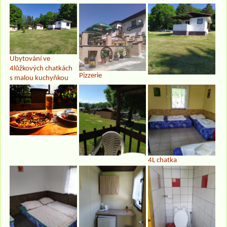
Ubytování ve
4lůžkových chatkách
Pizzerie
s malou kuchyňkou
4L chatka