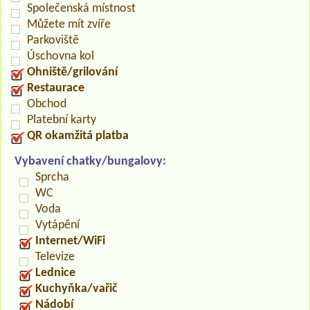
Společenská místnost
Můžete mít zvíře
Parkoviště
Úschovna kol
Ohniště/grilování
Restaurace
Obchod
Platební karty
QR okamžitá platba
Vybavení chatky/bungalovy:
Sprcha
WC
Voda
Vytápění
Internet/WiFi
Televize
Lednice
Kuchyňka/vařič
Nádobí