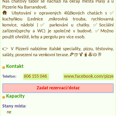
Náš chatový tábor se nachází na okraji města Plasy a u
Pizzerie Na Barrandově.
🛖 Ubytování v opravených 4lůžkových chatách s ✅
kuchyňkou (Lednice ,mikrovlná trouba, rychlovarná
konvice, nádobí )✅ parkování u chatky. ✅Sociální
zařízení(sprchy a WC) je společné v budově. ✅Možno
použít ohniště, krby a pergolu pro více osob.
👉 V Pizzerii nabízíme italské speciality, pizzu, těstoviny,
saláty, posezení na venkovní terase.🍕🍺🍹🧋🍝🥧🥂
Kontakt
606 155 046
www.facebook.com/pizzer
Telefon:
Zaslat rezervaci/dotaz
Kapacity
Stany místa:
ne