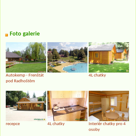
Foto galerie
Autokemp - Frenštát
4L chatky
pod Radhoštěm
recepce
4L chatky
Interiér chatky pro 4
osoby