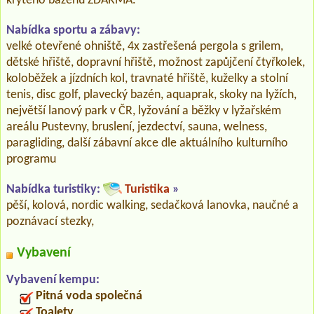
krytého bazénu ZDARMA.
Nabídka sportu a zábavy:
velké otevřené ohniště, 4x zastřešená pergola s grilem,
dětské hřiště, dopravní hřiště, možnost zapůjčení čtyřkolek,
koloběžek a jízdních kol, travnaté hřiště, kuželky a stolní
tenis, disc golf, plavecký bazén, aquaprak, skoky na lyžích,
největší lanový park v ČR, lyžování a běžky v lyžařském
areálu Pustevny, bruslení, jezdectví, sauna, welness,
paragliding, další zábavní akce dle aktuálního kulturního
programu
Nabídka turistiky:
Turistika
»
pěší, kolová, nordic walking, sedačková lanovka, naučné a
poznávací stezky,
Vybavení
Vybavení kempu:
Pitná voda společná
Toalety