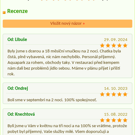
Recenze
Vložit nový názor
»
Od: Libuše
29. 09. 2024
Byly jsme s dcerou a 18 měsíční vnučkou na 2 noci. Chatka byla
čistá, plně vybavená, nic nám nechybělo. Personál příjemný.
Aquapark za rohem, obchody taky. V restauraci před kempem
nám dali bez problémů jídlo sebou. Máme v plánu přijet i příští
rok.
Od: Ondrej
14. 10. 2023
Boli sme v septembri na 2 noci. 100% spokojnosť.
Od: Knechtová
15. 08. 2022
Byli jsme u Vám v květnu na tři noci a na 100% se vrátíme, protože
pobyt byl příjemný, Vaše služby milé. Všem doporučuji a