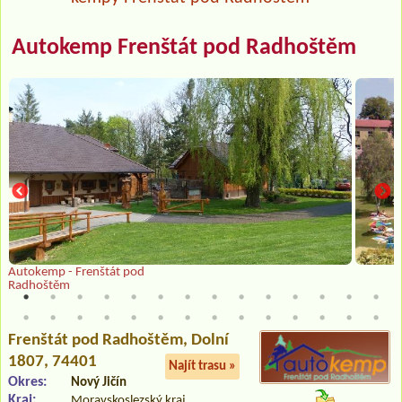
Autokemp Frenštát pod Radhoštěm
Autokemp - Frenštát pod
Radhoštěm
Frenštát pod Radhoštěm
, Dolní
1807, 74401
Najít trasu »
Okres:
Nový Jičín
Kraj:
Moravskoslezský kraj