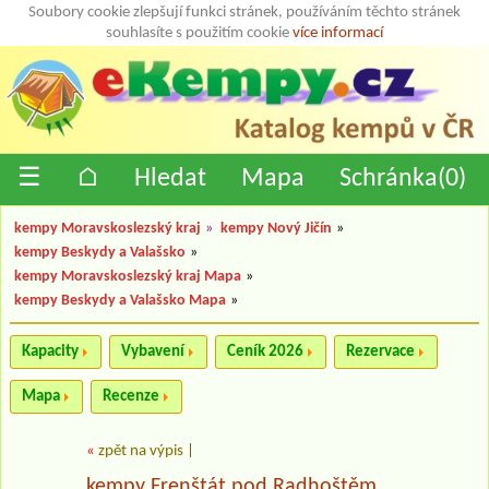
Soubory cookie zlepšují funkci stránek, používáním těchto stránek
souhlasíte s použitím cookie
více informací
☰
⌂
Hledat
Mapa
Schránka(
0
)
kempy Moravskoslezský kraj
»
kempy Nový Jičín
»
kempy Beskydy a Valašsko
»
kempy Moravskoslezský kraj Mapa
»
kempy Beskydy a Valašsko Mapa
»
Kapacity
Vybavení
Ceník 2026
Rezervace
Mapa
Recenze
«
zpět na výpis
|
kempy Frenštát pod Radhoštěm