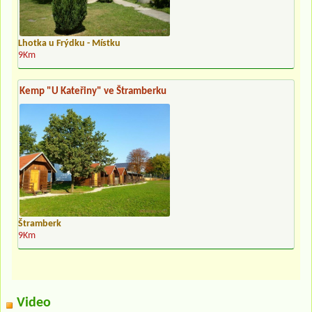
Lhotka u Frýdku - Místku
9Km
Kemp "U Kateřiny" ve Štramberku
Štramberk
9Km
Video