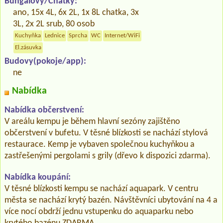
Bungalovy/Chatky:
ano, 15x 4L, 6x 2L, 1x 8L chatka, 3x
3L, 2x 2L srub, 80 osob
Kuchyňka
Lednice
Sprcha
WC
Internet/WiFi
El.zásuvka
Budovy(pokoje/app):
ne
Nabídka
Nabídka občerstvení:
V areálu kempu je během hlavní sezóny zajištěno
občerstvení v bufetu. V těsné blízkosti se nachází stylová
restaurace. Kemp je vybaven společnou kuchyňkou a
zastřešenými pergolami s grily (dřevo k dispozici zdarma).
Nabídka koupání:
V těsné blízkosti kempu se nachází aquapark. V centru
města se nachází krytý bazén. Návštěvníci ubytování na 4 a
více nocí obdrží jednu vstupenku do aquaparku nebo