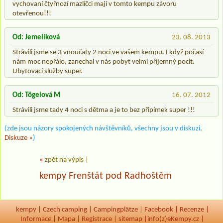
vychovaní čtyřnozí mazlíčci mají v tomto kempu závoru
otevřenou!!!
Od: Jemelíková
23. 08. 2013
Strávili jsme se 3 vnoučaty 2 noci ve vašem kempu. I když počasí
nám moc nepřálo, zanechal v nás pobyt velmi příjemný pocit.
Ubytovací služby super.
Od: Tögelová M
16. 07. 2012
Strávili jsme tady 4 noci s dětma a je to bez připímek super !!!
(zde jsou názory spokojených návštěvníků, všechny jsou v diskuzi,
Diskuze »
)
«
zpět na výpis
|
kempy Frenštát pod Radhoštěm
kempy
|
Czech camping
|
Campingplätze
|
Facebook
|
Recenze
|
Informace
|
Mapa
|
Registrace
|
sitemap
|
info(z)eKempy.cz |