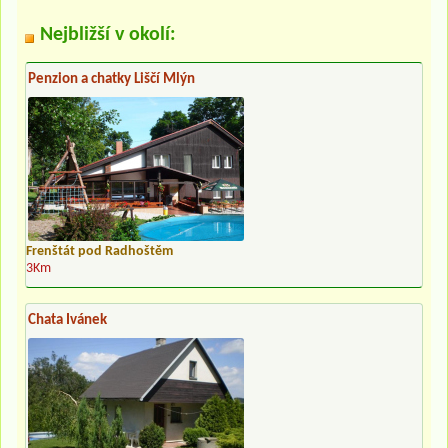
Nejbližší v okolí:
Penzion a chatky Liščí Mlýn
Frenštát pod Radhoštěm
3Km
Chata Ivánek