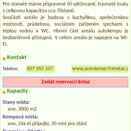
Pro stanaře máme připravené tři udržované, travnaté louky
s celkovou kapacitou cca 70stanů.
Součástí areálu je budova s kuchyňkou, společenskou
místností, prádelnou, sociálním zařízením sprchami s
teplou vodou a WC. Hlavní část areálu autokempu je
bezbariérově přístupná. V celém areálu je napojení na WI-
FI.
Kontakt
607 265 107
www.autokemp-frenstat.cz
Telefon:
Zaslat rezervaci/dotaz
Kapacity
Stany místa:
ano, 3000 m2
Kempová místa:
ano, 24x el.přípojky, 30 míst pro stání