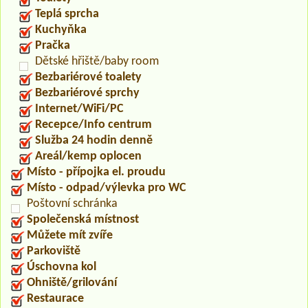
Teplá sprcha
Kuchyňka
Pračka
Dětské hřiště/baby room
Bezbariérové toalety
Bezbariérové sprchy
Internet/WiFi/PC
Recepce/Info centrum
Služba 24 hodin denně
Areál/kemp oplocen
Místo - přípojka el. proudu
Místo - odpad/výlevka pro WC
Poštovní schránka
Společenská místnost
Můžete mít zvíře
Parkoviště
Úschovna kol
Ohniště/grilování
Restaurace