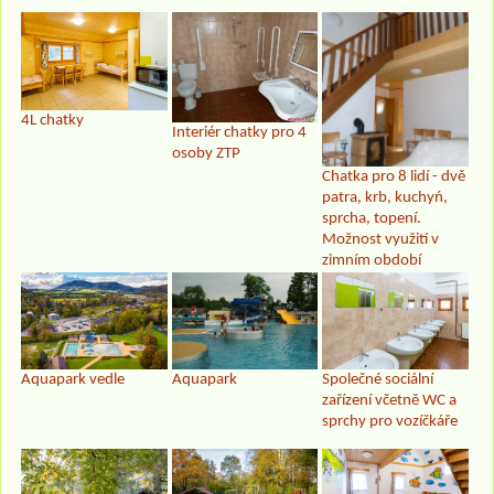
4L chatky
Interiér chatky pro 4
osoby ZTP
Chatka pro 8 lidí - dvě
patra, krb, kuchyń,
sprcha, topení.
Možnost využití v
zimním období
Aquapark vedle
Aquapark
Společné sociální
zařízení včetně WC a
sprchy pro vozíčkáře