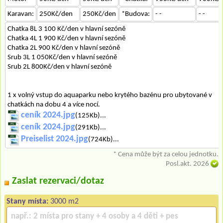
Karavan:
250Kč/den
250Kč/den
*Budova:
- -
- -
Chatka 8L 3 100 Kč/den v hlavní sezóně
Chatka 4L 1 900 Kč/den v hlavní sezóně
Chatka 2L 900 Kč/den v hlavní sezóně
Srub 3L 1 050Kč/den v hlavní sezóně
Srub 2L 800Kč/den v hlavní sezóně
1 x volný vstup do aquaparku nebo krytého bazénu pro ubytované v
chatkách na dobu 4 a více nocí.
ceník 2024.jpg
(125Kb)...
ceník 2024.jpg
(291Kb)...
Preiselist 2024.jpg
(724Kb)...
* Cena může být za celou jednotku.
Posl.akt. 2026
Zaslat rezervaci/dotaz
Stany místa:
3000 m2