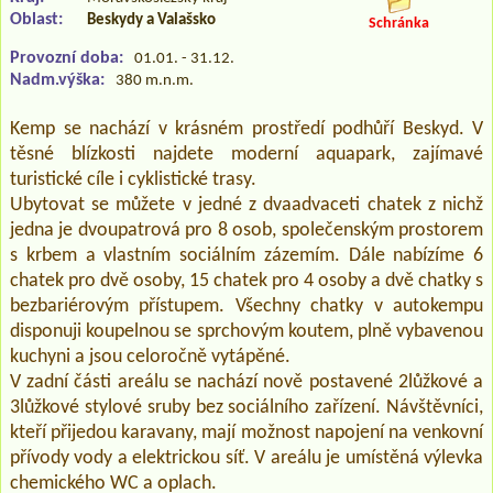
Oblast:
Beskydy a Valašsko
Schránka
Provozní doba:
01.01. - 31.12.
Nadm.výška:
380 m.n.m.
Kemp se nachází v krásném prostředí podhůří Beskyd. V
těsné blízkosti najdete moderní aquapark, zajímavé
turistické cíle i cyklistické trasy.
Ubytovat se můžete v jedné z dvaadvaceti chatek z nichž
jedna je dvoupatrová pro 8 osob, společenským prostorem
s krbem a vlastním sociálním zázemím. Dále nabízíme 6
chatek pro dvě osoby, 15 chatek pro 4 osoby a dvě chatky s
bezbariérovým přístupem. Všechny chatky v autokempu
disponuji koupelnou se sprchovým koutem, plně vybavenou
kuchyni a jsou celoročně vytápěné.
V zadní části areálu se nachází nově postavené 2lůžkové a
3lůžkové stylové sruby bez sociálního zařízení. Návštěvníci,
kteří přijedou karavany, mají možnost napojení na venkovní
přívody vody a elektrickou síť. V areálu je umístěná výlevka
chemického WC a oplach.