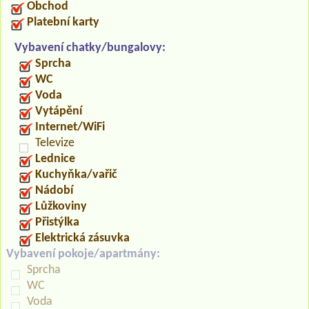
Obchod
Platební karty
Vybavení chatky/bungalovy:
Sprcha
WC
Voda
Vytápění
Internet/WiFi
Televize
Lednice
Kuchyňka/vařič
Nádobí
Lůžkoviny
Přistýlka
Elektrická zásuvka
Vybavení pokoje/apartmány:
Sprcha
WC
Voda