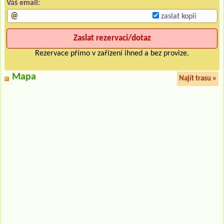
Váš email:
zaslat kopii
Rezervace přímo v zařízení ihned a bez provize.
Mapa
Najít trasu »