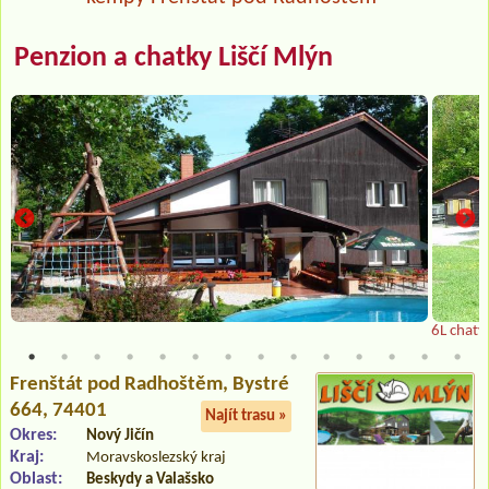
Penzion a chatky Liščí Mlýn
6L chaty
Frenštát pod Radhoštěm
, Bystré
664, 74401
Najít trasu »
Okres:
Nový Jičín
Kraj:
Moravskoslezský kraj
Oblast:
Beskydy a Valašsko