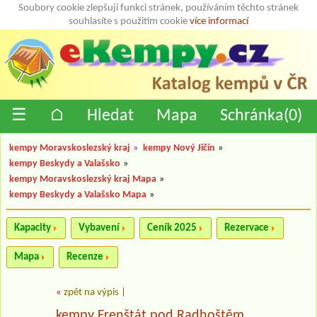
Soubory cookie zlepšují funkci stránek, používáním těchto stránek
souhlasíte s použitím cookie
více informací
☰
⌂
Hledat
Mapa
Schránka(
0
)
kempy Moravskoslezský kraj
»
kempy Nový Jičín
»
kempy Beskydy a Valašsko
»
kempy Moravskoslezský kraj Mapa
»
kempy Beskydy a Valašsko Mapa
»
Kapacity
Vybavení
Ceník 2025
Rezervace
Mapa
Recenze
«
zpět na výpis
|
kempy Frenštát pod Radhoštěm