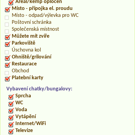
Areál/kemp oplocen
Místo - přípojka el. proudu
Místo - odpad/výlevka pro WC
Poštovní schránka
Společenská místnost
Můžete mít zvíře
Parkoviště
Úschovna kol
Ohniště/grilování
Restaurace
Obchod
Platební karty
Vybavení chatky/bungalovy:
Sprcha
WC
Voda
Vytápění
Internet/WiFi
Televize