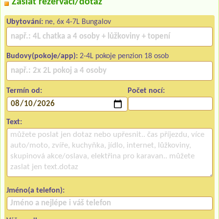
Zaslat rezervaci/dotaz
Ubytování:
ne, 6x 4-7L Bungalov
Budovy(pokoje/app):
2-4L pokoje penzion 18 osob
Termín od:
Počet nocí:
Text:
Jméno(a telefon):