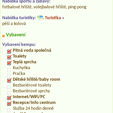
Nabídka sportu a zábavy:
fotbalové hřiště, volejbalové hřiště, ping-pong
Nabídka turistiky:
Turistika
»
pěší a kolová
Vybavení
Vybavení kempu:
Pitná voda společná
Toalety
Teplá sprcha
Kuchyňka
Pračka
Dětské hřiště/baby room
Bezbariérové toalety
Bezbariérové sprchy
Internet/WiFi/PC
Recepce/Info centrum
Služba 24 hodin denně