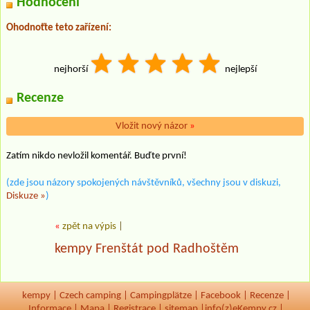
Hodnocení
Ohodnoťte teto zařízení:
nejhorší
nejlepší
Recenze
Vložit nový názor
»
Zatím nikdo nevložil komentář. Buďte první!
(zde jsou názory spokojených návštěvníků, všechny jsou v diskuzi,
Diskuze »
)
«
zpět na výpis
|
kempy Frenštát pod Radhoštěm
kempy
|
Czech camping
|
Campingplätze
|
Facebook
|
Recenze
|
Informace
|
Mapa
|
Registrace
|
sitemap
|
info(z)eKempy.cz |