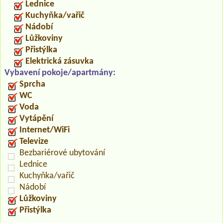
Lednice
Kuchyňka/vařič
Nádobí
Lůžkoviny
Přistýlka
Elektrická zásuvka
Vybavení pokoje/apartmány:
Sprcha
WC
Voda
Vytápění
Internet/WiFi
Televize
Bezbariérové ubytování
Lednice
Kuchyňka/vařič
Nádobí
Lůžkoviny
Přistýlka