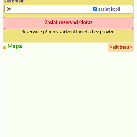
Váš email:
zaslat kopii
Rezervace přímo v zařízení ihned a bez provize.
Mapa
Najít trasu »