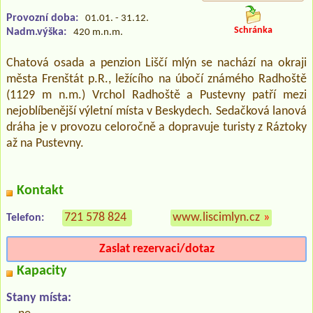
Provozní doba:
01.01. - 31.12.
Schránka
Nadm.výška:
420 m.n.m.
Chatová osada a penzion Liščí mlýn se nachází na okraji
města Frenštát p.R., ležícího na úbočí známého Radhoště
(1129 m n.m.) Vrchol Radhoště a Pustevny patří mezi
nejoblíbenější výletní místa v Beskydech. Sedačková lanová
dráha je v provozu celoročně a dopravuje turisty z Ráztoky
až na Pustevny.
Kontakt
721 578 824
www.liscimlyn.cz
»
Telefon:
Zaslat rezervaci/dotaz
Kapacity
Stany místa: