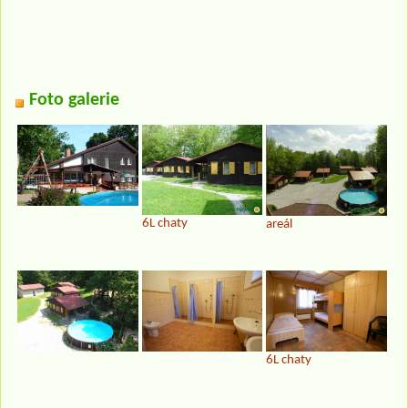
Foto galerie
6L chaty
areál
6L chaty