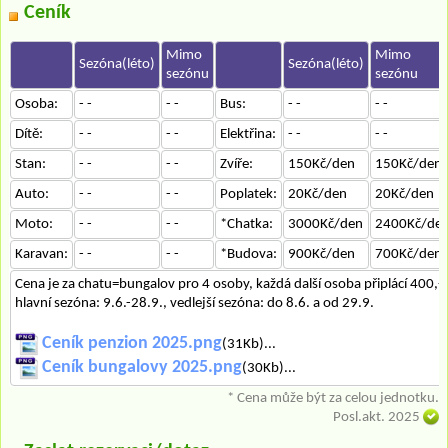
Ceník
Mimo
Mimo
Sezóna(léto)
Sezóna(léto)
sezónu
sezónu
Osoba:
- -
- -
Bus:
- -
- -
Dítě:
- -
- -
Elektřina:
- -
- -
Stan:
- -
- -
Zvíře:
150Kč/den
150Kč/den
Auto:
- -
- -
Poplatek:
20Kč/den
20Kč/den
Moto:
- -
- -
*Chatka:
3000Kč/den
2400Kč/de
Karavan:
- -
- -
*Budova:
900Kč/den
700Kč/den
Cena je za chatu=bungalov pro 4 osoby, každá další osoba připlácí 400,-.
hlavní sezóna: 9.6.-28.9., vedlejší sezóna: do 8.6. a od 29.9.
Ceník penzion 2025.png
(31Kb)...
Ceník bungalovy 2025.png
(30Kb)...
* Cena může být za celou jednotku.
Posl.akt. 2025