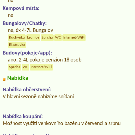
ne
Kempová místa:
ne
Bungalovy/Chatky:
ne, 6x 4-7L Bungalov
Kuchyňka
Lednice
Sprcha
WC
Internet/WiFi
El.zásuvka
Budovy(pokoje/app):
ano, 2-4L pokoje penzion 18 osob
Sprcha
WC
Internet/WiFi
Nabídka
Nabídka občerstvení:
V hlavní sezoně nabízíme snídani
Nabídka koupání:
Možnost využití venkovního bazénu v červenci a srpnu