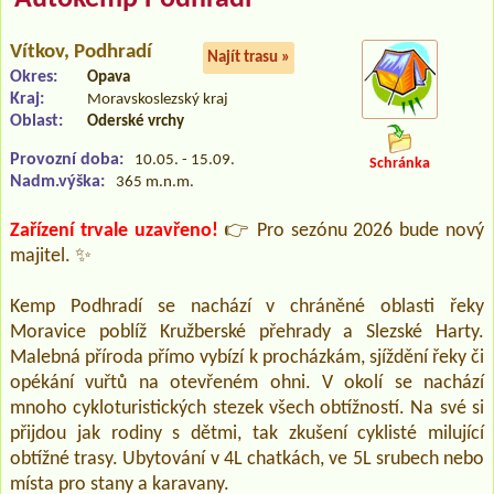
Vítkov
, Podhradí
Najít trasu »
Okres:
Opava
Kraj:
Moravskoslezský kraj
Oblast:
Oderské vrchy
Provozní doba:
10.05. - 15.09.
Schránka
Nadm.výška:
365 m.n.m.
Zařízení trvale uzavřeno!
👉 Pro sezónu 2026 bude nový
majitel. ✨
Kemp Podhradí se nachází v chráněné oblasti řeky
Moravice poblíž Kružberské přehrady a Slezské Harty.
Malebná příroda přímo vybízí k procházkám, sjíždění řeky či
opékání vuřtů na otevřeném ohni. V okolí se nachází
mnoho cykloturistických stezek všech obtížností. Na své si
přijdou jak rodiny s dětmi, tak zkušení cyklisté milující
obtížné trasy. Ubytování v 4L chatkách, ve 5L srubech nebo
místa pro stany a karavany.