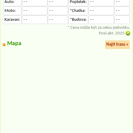
Auto:
- -
- -
Poplatek:
- -
- -
Moto:
- -
- -
*Chatka:
- -
- -
Karavan:
- -
- -
*Budova:
- -
- -
* Cena může být za celou jednotku.
Posl.akt. 2025
Mapa
Najít trasu »