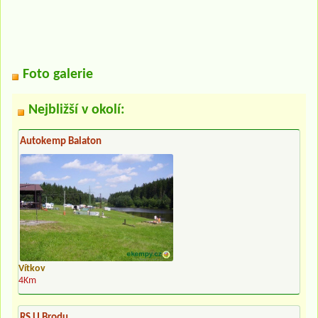
Foto galerie
Nejbližší v okolí:
Autokemp Balaton
Vítkov
4Km
RS U Brodu