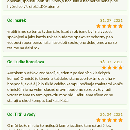
opekání,spoustu ohnišť u vody,v noci klid a nádherné nebe plné
hvězd co vîc si přát.Děkujeme
Od: marek
31. 07. 2021
vratili jsme se tento tyden jako kazdy rok jsme byli na vysost
spokojeni a jako kazdy rok se budeme opakovat ochotny pan
vedouci super personal a nase deti spokojene dekujeme a uz se
tesime na dalsi rok
Od: Luďka Korosiova
18. 07. 2021
Autokemp Vítkov Podhradí je jeden z posledních klasických
kempů.Ohništė je téměř u každého stanu ,perfektní obsluha v
hospodě, skvělé jídlo.úklid celého kempu počínaje toaletami konče
ohništěm je na velmi slušné úrovni.budeme se zde vždy rádi
vracet.máme to tam opravdu moc rádi.Děkujeme všem co se
starají o chod kempu. Luďka a Kača
Od: Ti tři u vody
26. 04. 2021
O můj bože miluju to nejlepší kemp jezdíme tam už asi 5 let.