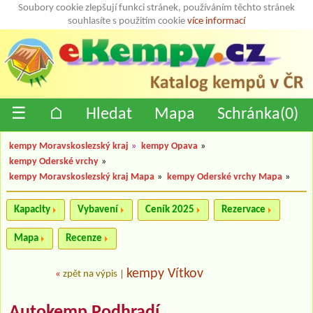
Soubory cookie zlepšují funkci stránek, používáním těchto stránek
souhlasíte s použitím cookie
více informací
☰
⌂
Hledat
Mapa
Schránka(
0
)
kempy Moravskoslezský kraj
»
kempy Opava
»
kempy Oderské vrchy
»
kempy Moravskoslezský kraj Mapa
»
kempy Oderské vrchy Mapa
»
Kapacity
Vybavení
Ceník 2025
Rezervace
Mapa
Recenze
kempy Vítkov
«
zpět na výpis
|
Autokemp Podhradí