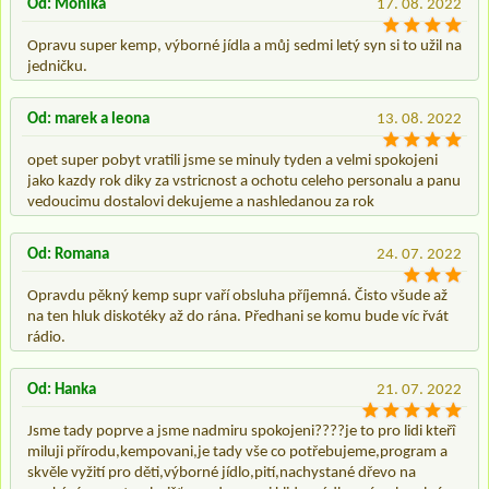
Od: Monika
17. 08. 2022
Opravu super kemp, výborné jídla a můj sedmi letý syn si to užil na
jedničku.
Od: marek a leona
13. 08. 2022
opet super pobyt vratili jsme se minuly tyden a velmi spokojeni
jako kazdy rok diky za vstricnost a ochotu celeho personalu a panu
vedoucimu dostalovi dekujeme a nashledanou za rok
Od: Romana
24. 07. 2022
Opravdu pěkný kemp supr vaří obsluha příjemná. Čisto všude až
na ten hluk diskotéky až do rána. Předhani se komu bude víc řvát
rádio.
Od: Hanka
21. 07. 2022
Jsme tady poprve a jsme nadmiru spokojeni????je to pro lidi kteřî
miluji přírodu,kempovani,je tady vše co potřebujeme,program a
skvěle vyžití pro děti,výborné jídlo,pití,nachystané dřevo na