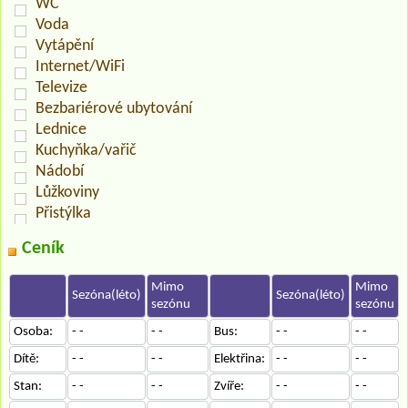
WC
Voda
Vytápění
Internet/WiFi
Televize
Bezbariérové ubytování
Lednice
Kuchyňka/vařič
Nádobí
Lůžkoviny
Přistýlka
Ceník
Mimo
Mimo
Sezóna(léto)
Sezóna(léto)
sezónu
sezónu
Osoba:
- -
- -
Bus:
- -
- -
Dítě:
- -
- -
Elektřina:
- -
- -
Stan:
- -
- -
Zvíře:
- -
- -