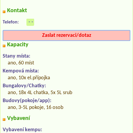
Kontakt
- -
Telefon:
Zaslat rezervaci/dotaz
Kapacity
Stany místa:
ano, 60 míst
Kempová místa:
ano, 10x el.přípojka
Bungalovy/Chatky:
ano, 18x 4L chatka, 5x 5L srub
Budovy(pokoje/app):
ano, 3-5L pokoje, 16 osob
Vybavení
Vybavení kempu: