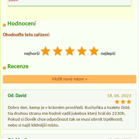
10Km
Hodnocení
Ohodnoťte teto zařízení:
nejhorší
nejlepší
Recenze
Vložit nový názor
»
Od: David
18. 06. 2023
Dobry den, kemp je v krásném prostředí. Kuchyňka a toalety čisté.
Na druhou stranu me hodně vadil jukebox který hrál do 2230h.
Pokud si člověk chce odpočinout tak se musí obrnit trpělivosti,
nebo si najít klidnější místo.