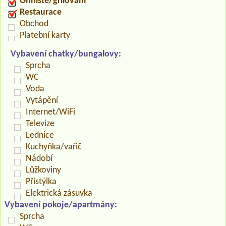
Ohniště/grilování
Restaurace
Obchod
Platební karty
Vybavení chatky/bungalovy:
Sprcha
WC
Voda
Vytápění
Internet/WiFi
Televize
Lednice
Kuchyňka/vařič
Nádobí
Lůžkoviny
Přistýlka
Elektrická zásuvka
Vybavení pokoje/apartmány:
Sprcha