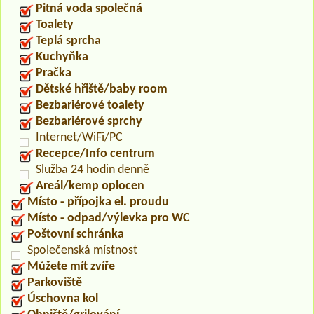
Pitná voda společná
Toalety
Teplá sprcha
Kuchyňka
Pračka
Dětské hřiště/baby room
Bezbariérové toalety
Bezbariérové sprchy
Internet/WiFi/PC
Recepce/Info centrum
Služba 24 hodin denně
Areál/kemp oplocen
Místo - přípojka el. proudu
Místo - odpad/výlevka pro WC
Poštovní schránka
Společenská místnost
Můžete mít zvíře
Parkoviště
Úschovna kol