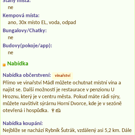
Stany místa:
ne
Kempová místa:
ano, 30x místo EL, voda, odpad
Bungalovy/Chatky:
ne
Budovy(pokoje/app):
ne
Nabídka
Nabídka občerstvení:
vinařství
Přímo ve vinařství Mádl můžete ochutnat místní vína a
najíst se. Další možností je restaurace v penzionu U
Hroznu, který je v centru města. Pokud máte rádi sýry,
můžete navštívit sýrárnu Horní Dvorce, kde je v sezóně
otevřená i hospůdka. 🍷🧀
Nabídka koupání:
Nejblíže se nachází Rybník Šutrák, vzdálený asi 5,2 km. Dále