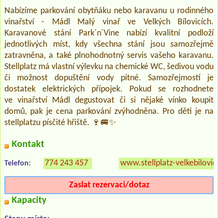
Nabízíme parkování obytňáku nebo karavanu u rodinného
vinařství - Mádl Malý vinař ve Velkých Bílovicích.
Karavanové stání Park´n´Vine nabízí kvalitní podloží
jednotlivých míst, kdy všechna stání jsou samozřejmě
zatravněna, a také plnohodnotný servis vašeho karavanu.
Stellplatz má vlastní výlevku na chemické WC, šedivou vodu
či možnost dopuštění vody pitné. Samozřejmostí je
dostatek elektrických přípojek. Pokud se rozhodnete
ve vinařství Mádl degustovat či si nějaké vínko koupit
domů, pak je cena parkování zvýhodněna. Pro děti je na
stellplatzu písčité hřiště. 🍷🚐✨
Kontakt
774 243 457
www.stellplatz-velkebilovic
Telefon:
Zaslat rezervaci/dotaz
Kapacity