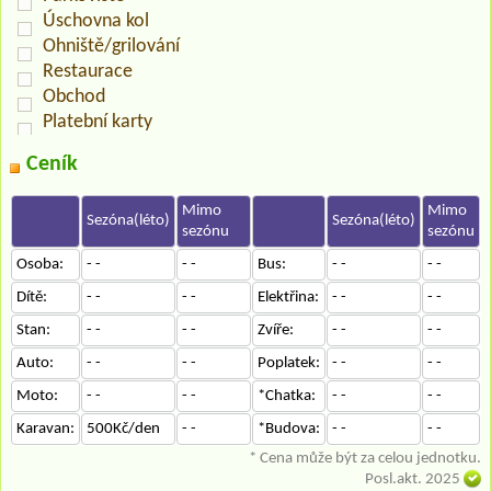
Úschovna kol
Ohniště/grilování
Restaurace
Obchod
Platební karty
Ceník
Mimo
Mimo
Sezóna(léto)
Sezóna(léto)
sezónu
sezónu
Osoba:
- -
- -
Bus:
- -
- -
Dítě:
- -
- -
Elektřina:
- -
- -
Stan:
- -
- -
Zvíře:
- -
- -
Auto:
- -
- -
Poplatek:
- -
- -
Moto:
- -
- -
*Chatka:
- -
- -
Karavan:
500Kč/den
- -
*Budova:
- -
- -
* Cena může být za celou jednotku.
Posl.akt. 2025