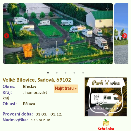
Velké Bílovice
, Sadová, 69102
Okres:
Břeclav
Najít trasu »
Kraj:
Jihomoravský
kraj
Oblast:
Pálava
Provozní doba:
01.03. - 01.12.
Nadm.výška:
175 m.n.m.
Schránka