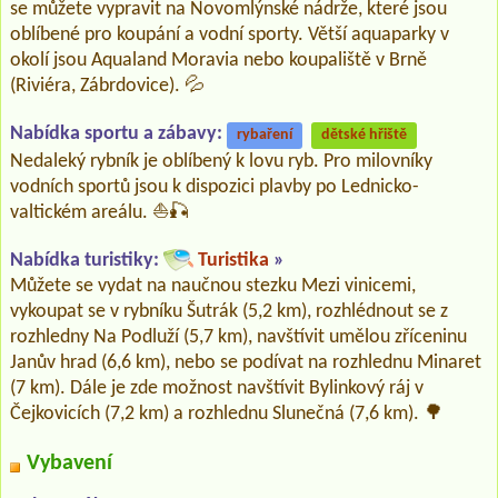
se můžete vypravit na Novomlýnské nádrže, které jsou
oblíbené pro koupání a vodní sporty. Větší aquaparky v
okolí jsou Aqualand Moravia nebo koupaliště v Brně
(Riviéra, Zábrdovice). 💦
Nabídka sportu a zábavy:
rybaření
dětské hřiště
Nedaleký rybník je oblíbený k lovu ryb. Pro milovníky
vodních sportů jsou k dispozici plavby po Lednicko-
valtickém areálu. ⛵🎣
Nabídka turistiky:
Turistika
»
Můžete se vydat na naučnou stezku Mezi vinicemi,
vykoupat se v rybníku Šutrák (5,2 km), rozhlédnout se z
rozhledny Na Podluží (5,7 km), navštívit umělou zříceninu
Janův hrad (6,6 km), nebo se podívat na rozhlednu Minaret
(7 km). Dále je zde možnost navštívit Bylinkový ráj v
Čejkovicích (7,2 km) a rozhlednu Slunečná (7,6 km). 🌳
Vybavení