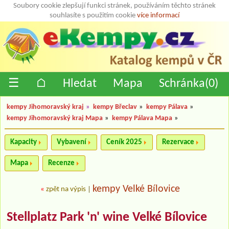
Soubory cookie zlepšují funkci stránek, používáním těchto stránek
souhlasíte s použitím cookie
více informací
☰
⌂
Hledat
Mapa
Schránka(
0
)
kempy Jihomoravský kraj
»
kempy Břeclav
»
kempy Pálava
»
kempy Jihomoravský kraj Mapa
»
kempy Pálava Mapa
»
Kapacity
Vybavení
Ceník 2025
Rezervace
Mapa
Recenze
kempy Velké Bílovice
«
zpět na výpis
|
Stellplatz Park 'n' wine Velké Bílovice