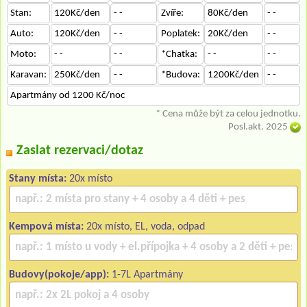
Stan:
120Kč/den
- -
Zvíře:
80Kč/den
- -
Auto:
120Kč/den
- -
Poplatek:
20Kč/den
- -
Moto:
- -
- -
*Chatka:
- -
- -
Karavan:
250Kč/den
- -
*Budova:
1200Kč/den
- -
Apartmány od 1200 Kč/noc
* Cena může být za celou jednotku.
Posl.akt. 2025
Zaslat rezervaci/dotaz
Stany místa:
20x místo
Kempová místa:
20x místo, EL, voda, odpad
Budovy(pokoje/app):
1-7L Apartmány