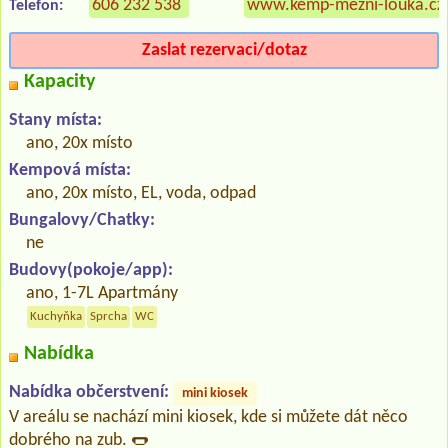
606 232 538
www.kemp-mezni-louka.cz
Telefon:
Zaslat rezervaci/dotaz
Kapacity
Stany místa:
ano, 20x místo
Kempová místa:
ano, 20x místo, EL, voda, odpad
Bungalovy/Chatky:
ne
Budovy(pokoje/app):
ano, 1-7L Apartmány
Kuchyňka
Sprcha
WC
Nabídka
Nabídka občerstvení:
mini kiosek
V areálu se nachází mini kiosek, kde si můžete dát něco
dobrého na zub. 🌭