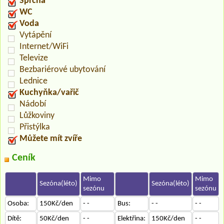
Sprcha
WC
Voda
Vytápění
Internet/WiFi
Televize
Bezbariérové ubytování
Lednice
Kuchyňka/vařič
Nádobí
Lůžkoviny
Přistýlka
Můžete mít zvíře
Ceník
Mimo
Mimo
Sezóna(léto)
Sezóna(léto)
sezónu
sezónu
Osoba:
150Kč/den
- -
Bus:
- -
- -
Dítě:
50Kč/den
- -
Elektřina:
150Kč/den
- -