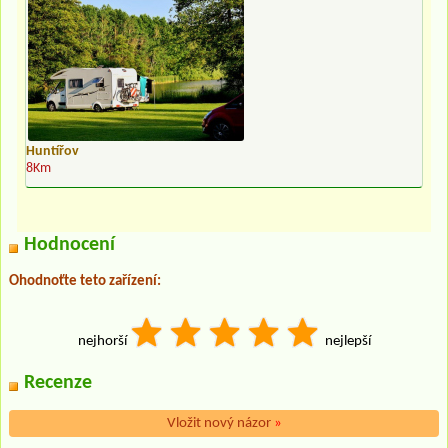
Huntířov
8Km
Hodnocení
Ohodnoťte teto zařízení:
nejhorší
nejlepší
Recenze
Vložit nový názor
»