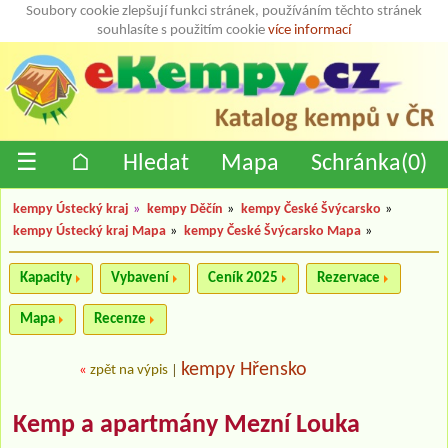
Soubory cookie zlepšují funkci stránek, používáním těchto stránek
souhlasíte s použitím cookie
více informací
☰
⌂
Hledat
Mapa
Schránka(
0
)
kempy Ústecký kraj
»
kempy Děčín
»
kempy České Švýcarsko
»
kempy Ústecký kraj Mapa
»
kempy České Švýcarsko Mapa
»
Kapacity
Vybavení
Ceník 2025
Rezervace
Mapa
Recenze
kempy Hřensko
«
zpět na výpis
|
Kemp a apartmány Mezní Louka