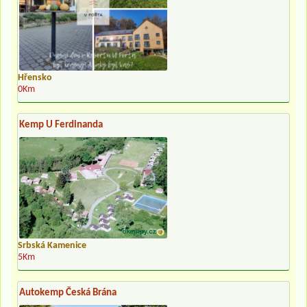
Hřensko
0Km
Kemp U Ferdinanda
Srbská Kamenice
5Km
Autokemp Česká Brána