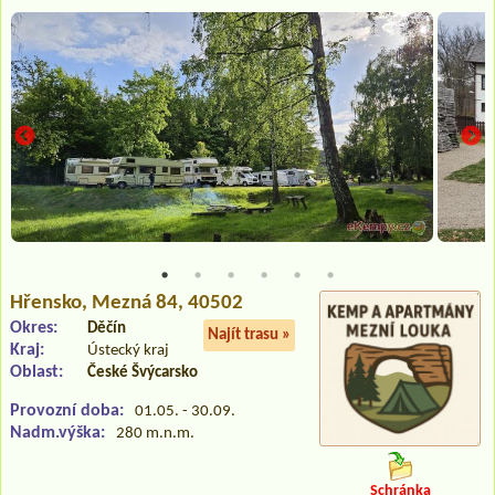
Hřensko
, Mezná 84, 40502
Okres:
Děčín
Najít trasu »
Kraj:
Ústecký kraj
Oblast:
České Švýcarsko
Provozní doba:
01.05. - 30.09.
Nadm.výška:
280 m.n.m.
Schránka