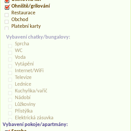
Ohniště/grilování
Restaurace
Obchod
Platební karty
Vybavení chatky/bungalovy:
Sprcha
WC
Voda
Vytápění
Internet/WiFi
Televize
Lednice
Kuchyňka/vařič
Nádobí
Lůžkoviny
Přistýlka
Elektrická zásuvka
Vybavení pokoje/apartmány: