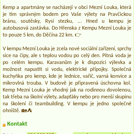
Kemp a apartmány se nacházejí v obci Mezní Louka, která
je tím správným bodem pro Vaše výlety na Pravčickou
bránu, soutěsky, Rysí stezku, ... Hned u kempu je
autobusová zastávka. Do Hřenska z Kempu Mezní Louka je
to pouze 5 km, do Děčína 22 km. 👉
V kempu Mezní Louka je zcela nové sociální zařízení, sprchy
sice na čipy, ale s teplou vodou po celý den. Pitná voda je
po celém kempu. Karavanům je k dispozici výlevka a
možnost napustit si vodu, elektrické přípojky. Společná
kuchyňka pro kemp, kde je lednice, vařič, varná konvice a
mikrovlná trouba. V budově je připravená úschovna kol.
Kemp Mezní Louka je vhodný jak na rodinnou dovolenou,
tak třeba na školní výlety, adapťáky nebo pro menší skupinu
na školení či teambuilding. V kempu je jedno společné
ohniště. 🏡⛺
Kontakt