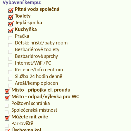
Vybavení kempu:
Pitná voda společná
Toalety
Teplá sprcha
Kuchyňka
Pračka
Dětské hřiště/baby room
Bezbariérové toalety
Bezbariérové sprchy
Internet/WiFi/PC
Recepce/Info centrum
Služba 24 hodin denně
Areál/kemp oplocen
Místo - přípojka el. proudu
Místo - odpad/výlevka pro WC
Poštovní schránka
Společenská místnost
Můžete mít zvíře
Parkoviště
Úschovna kol