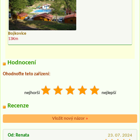
Bojkovice
13Km
Hodnocení
Ohodnoťte teto zařízení:
nejhorší
nejlepší
Recenze
Vložit nový názor
»
Od: Renata
23. 07. 2024