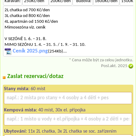
Karavan:
250Kč/den
200Kč/den
*Budova:
1600Kč/den
1500Kč
2L chatka od 700 Kč/den
3L chatka od 800 Kč/den
4L apartmán od 1500 Kč/den
Mimosezóna viz. ceník
V SEZÓNĚ 1. 6. – 31. 8.
MIMO SEZÓNU 1. 4. – 31. 5. / 1. 9. – 31. 10.
Ceník 2025.png
(254Kb)...
* Cena může být za celou jednotku.
Posl.akt. 2025
Zaslat rezervaci/dotaz
Stany místa:
60 míst
Kempová místa:
40 míst, 30x el. přípojka
Ubytování:
11x 2L chatka, 3x 2L chatka se soc. zařízením