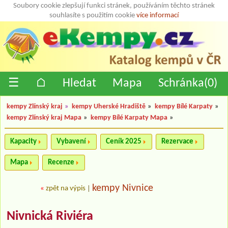
Soubory cookie zlepšují funkci stránek, používáním těchto stránek
souhlasíte s použitím cookie
více informací
☰
⌂
Hledat
Mapa
Schránka(
0
)
kempy Zlínský kraj
»
kempy Uherské Hradiště
»
kempy Bílé Karpaty
»
kempy Zlínský kraj Mapa
»
kempy Bílé Karpaty Mapa
»
Kapacity
Vybavení
Ceník 2025
Rezervace
Mapa
Recenze
kempy Nivnice
«
zpět na výpis
|
Nivnická Riviéra