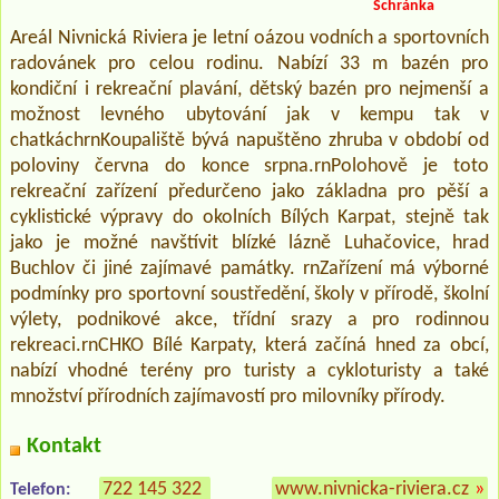
Schránka
Areál Nivnická Riviera je letní oázou vodních a sportovních
radovánek pro celou rodinu. Nabízí 33 m bazén pro
kondiční i rekreační plavání, dětský bazén pro nejmenší a
možnost levného ubytování jak v kempu tak v
chatkáchrnKoupaliště bývá napuštěno zhruba v období od
poloviny června do konce srpna.rnPolohově je toto
rekreační zařízení předurčeno jako základna pro pěší a
cyklistické výpravy do okolních Bílých Karpat, stejně tak
jako je možné navštívit blízké lázně Luhačovice, hrad
Buchlov či jiné zajímavé památky. rnZařízení má výborné
podmínky pro sportovní soustředění, školy v přírodě, školní
výlety, podnikové akce, třídní srazy a pro rodinnou
rekreaci.rnCHKO Bílé Karpaty, která začíná hned za obcí,
nabízí vhodné terény pro turisty a cykloturisty a také
množství přírodních zajímavostí pro milovníky přírody.
Kontakt
722 145 322
www.nivnicka-riviera.cz
»
Telefon: