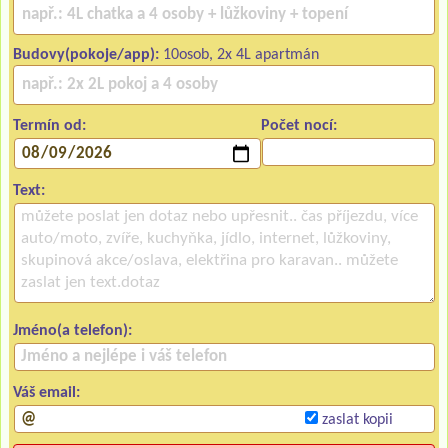
Budovy(pokoje/app):
10osob, 2x 4L apartmán
Termín od:
Počet nocí:
Text:
Jméno(a telefon):
Váš email:
zaslat kopii