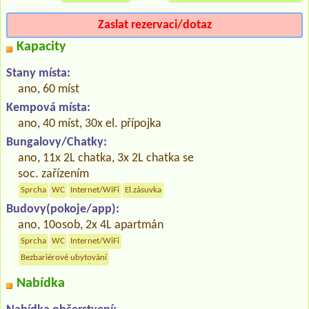
Zaslat rezervaci/dotaz
Kapacity
Stany místa:
ano, 60 míst
Kempová místa:
ano, 40 míst, 30x el. přípojka
Bungalovy/Chatky:
ano, 11x 2L chatka, 3x 2L chatka se
soc. zařízením
Sprcha
WC
Internet/WiFi
El.zásuvka
Budovy(pokoje/app):
ano, 10osob, 2x 4L apartmán
Sprcha
WC
Internet/WiFi
Bezbariérové ubytování
Nabídka