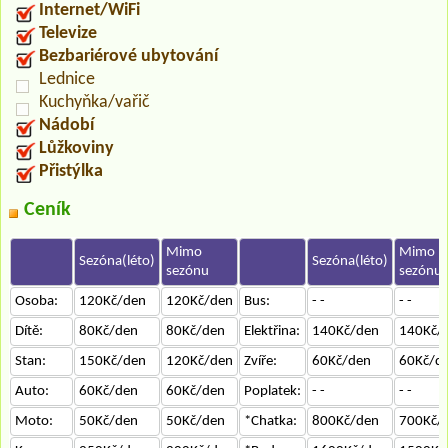
Internet/WiFi
Televize
Bezbariérové ubytování
Lednice
Kuchyňka/vařič
Nádobí
Lůžkoviny
Přistýlka
Ceník
Mimo
Mimo
Sezóna(léto)
Sezóna(léto)
sezónu
sezónu
Osoba:
120Kč/den
120Kč/den
Bus:
- -
- -
Dítě:
80Kč/den
80Kč/den
Elektřina:
140Kč/den
140Kč/
Stan:
150Kč/den
120Kč/den
Zvíře:
60Kč/den
60Kč/d
Auto:
60Kč/den
60Kč/den
Poplatek:
- -
- -
Moto:
50Kč/den
50Kč/den
*Chatka:
800Kč/den
700Kč/