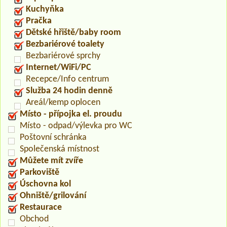
Kuchyňka
Pračka
Dětské hřiště/baby room
Bezbariérové toalety
Bezbariérové sprchy
Internet/WiFi/PC
Recepce/Info centrum
Služba 24 hodin denně
Areál/kemp oplocen
Místo - přípojka el. proudu
Místo - odpad/výlevka pro WC
Poštovní schránka
Společenská místnost
Můžete mít zvíře
Parkoviště
Úschovna kol
Ohniště/grilování
Restaurace
Obchod