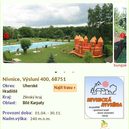
bungalo
Nivnice
, Výsluní 400, 68751
Okres:
Uherské
Najít trasu »
Hradiště
Kraj:
Zlínský kraj
Oblast:
Bílé Karpaty
Provozní doba:
01.04. - 30.11.
Nadm.výška:
240 m.n.m.