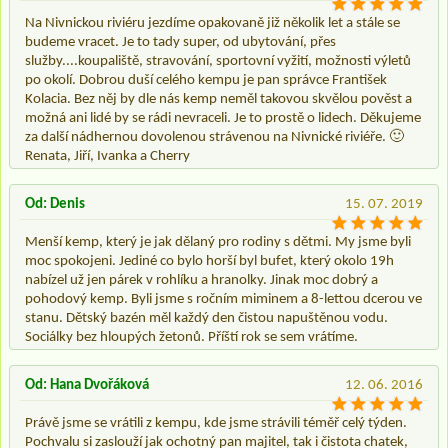
Na Nivnickou riviéru jezdíme opakovaně již několik let a stále se
budeme vracet. Je to tady super, od ubytování, přes
služby....koupaliště, stravování, sportovní vyžití, možnosti výletů
po okolí. Dobrou duší celého kempu je pan správce František
Kolacia. Bez něj by dle nás kemp neměl takovou skvělou pověst a
možná ani lidé by se rádi nevraceli. Je to prostě o lidech. Děkujeme
za další nádhernou dovolenou strávenou na Nivnické riviéře. 🙂
Renata, Jiří, Ivanka a Cherry
Od: Denis
15. 07. 2019
Menší kemp, který je jak dělaný pro rodiny s dětmi. My jsme byli
moc spokojeni. Jediné co bylo horší byl bufet, který okolo 19h
nabízel už jen párek v rohlíku a hranolky. Jinak moc dobrý a
pohodový kemp. Byli jsme s ročním miminem a 8-lettou dcerou ve
stanu. Dětský bazén měl každý den čistou napuštěnou vodu.
Sociálky bez hloupých žetonů. Příští rok se sem vrátíme.
Od: Hana Dvořáková
12. 06. 2016
Právě jsme se vrátili z kempu, kde jsme strávili téměř celý týden.
Pochvalu si zaslouží jak ochotný pan majitel, tak i čistota chatek,