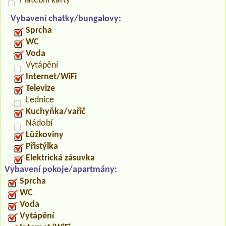
Platební karty
Vybavení chatky/bungalovy:
Sprcha
WC
Voda
Vytápění
Internet/WiFi
Televize
Lednice
Kuchyňka/vařič
Nádobí
Lůžkoviny
Přistýlka
Elektrická zásuvka
Vybavení pokoje/apartmány:
Sprcha
WC
Voda
Vytápění