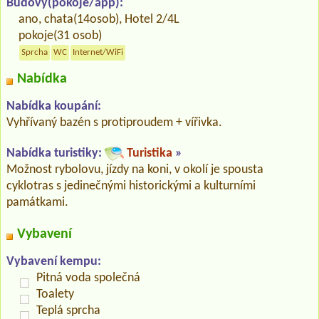
Budovy(pokoje/app):
ano, chata(14osob), Hotel 2/4L
pokoje(31 osob)
Sprcha
WC
Internet/WiFi
Nabídka
Nabídka koupání:
Vyhřívaný bazén s protiproudem + vířivka.
Nabídka turistiky:
Turistika
»
Možnost rybolovu, jízdy na koni, v okolí je spousta
cyklotras s jedinečnými historickými a kulturními
památkami.
Vybavení
Vybavení kempu:
Pitná voda společná
Toalety
Teplá sprcha