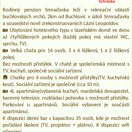
Schránka
Rodinný penzion Smraďavka leží v rekreační oblasti
buchlovských vrchů, 2km od Buchlovic v údolí Srmraďavky
a sousedství nově zrekonstruovaných Lázní Leopoldov.
🏡 Ubytování hotelového typu v lázeňském domě ve dvou
až čtyřlůžkových pokojích (každý pokoj má vlastní WC,
sprchu, TV).
🏡 Velká chata pro 14 osob, 3 x 4 lůžkový, 1 x 2 lůžkový
pokoj
Bez možnosti přistýlek. V chatě je společenská místnost s
TV, kuchyň, společné sociální zařízení.
🛖 Chatky pro 4 osoby s možností přistýlky(TV, kuchyňský
kout). Sociální zařízení je společné (cca 10 m).
🏡 4L apartmány(vybavená kuchyň, manželská dvoupostel,
barevný televizor, rozkládací pohovka s možností přistýlky.
Parkování u apartmánů. Sociální vybavení je součástí
apartmánu).
K dispozici denní bar s kapacitou 35 osob, kde je možnost
pořádání školení (TV, projektor + plátno). K dispozici wifi