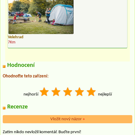
Velehrad
7Km
Hodnocení
Ohodnoťte teto zařízení:
nejhorší
nejlepší
Recenze
Vložit nový názor
»
Zatím nikdo nevložil komentář. Buďte první!