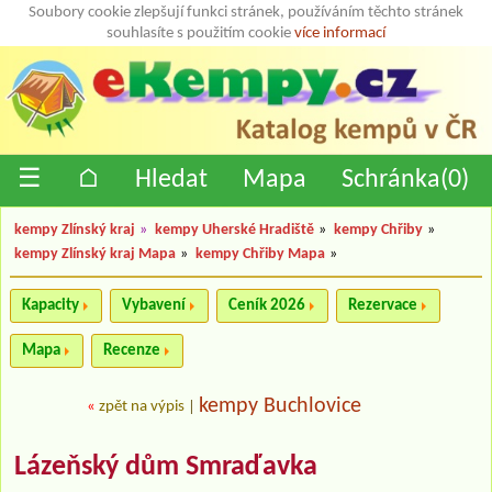
Soubory cookie zlepšují funkci stránek, používáním těchto stránek
souhlasíte s použitím cookie
více informací
☰
⌂
Hledat
Mapa
Schránka(
0
)
kempy Zlínský kraj
»
kempy Uherské Hradiště
»
kempy Chřiby
»
kempy Zlínský kraj Mapa
»
kempy Chřiby Mapa
»
Kapacity
Vybavení
Ceník 2026
Rezervace
Mapa
Recenze
kempy Buchlovice
«
zpět na výpis
|
Lázeňský dům Smraďavka