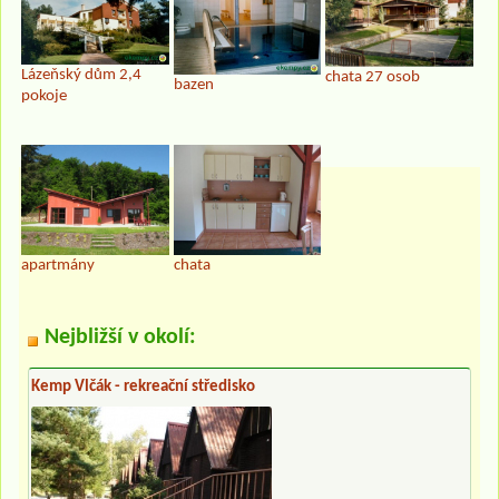
Lázeňský dům 2,4
chata 27 osob
bazen
pokoje
apartmány
chata
Nejbližší v okolí:
Kemp Vlčák - rekreační středisko