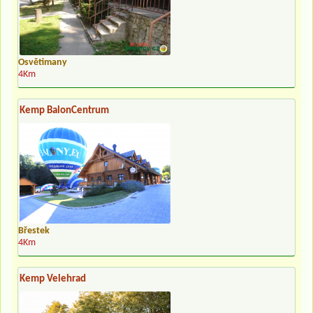
Osvětimany
4Km
Kemp BalonCentrum
Břestek
4Km
Kemp Velehrad