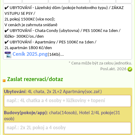
✔️ UBYTOVÁNÍ - Lázeňský dům (pokoje hotelového typu) / ZÁKAZ
VSTUPU SE PSY /
2L pokoj 1500Kč (více nocí);
V cenách je zahrnuta snídaně
✔️ UBYTOVÁNÍ - Chata Condy (ubytovna) / PES 100Kč na 1den /
lůžko- 300Kč/os./den
✔️ UBYTOVÁNÍ - Apartmány / PES 100Kč na 1den /
2L apartmán 1800 Kč/den
Ceník 2025.png
(16Kb)...
* Cena může být za celou jednotku.
Posl.akt. 2026
Zaslat rezervaci/dotaz
Ubytování:
4L chata, 2x 2L+2 Apartmány(soc.zař.)
Budovy(pokoje/app):
chata(14osob), Hotel 2/4L pokoje(31
osob)