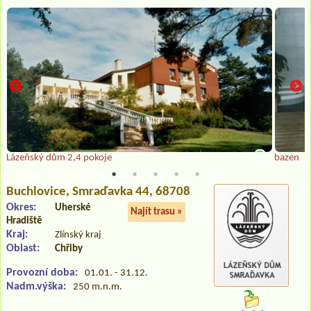
Lázeňský dům 2,4 pokoje
bazen
Buchlovice
, Smraďavka 44, 68708
Okres:
Uherské
Najít trasu »
Hradiště
Kraj:
Zlínský kraj
Oblast:
Chřiby
Provozní doba:
01.01. - 31.12.
Nadm.výška:
250 m.n.m.