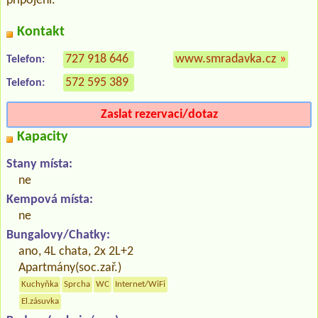
připojení.
Kontakt
727 918 646
www.smradavka.cz
»
Telefon:
572 595 389
Telefon:
Zaslat rezervaci/dotaz
Kapacity
Stany místa:
ne
Kempová místa:
ne
Bungalovy/Chatky:
ano, 4L chata, 2x 2L+2
Apartmány(soc.zař.)
Kuchyňka
Sprcha
WC
Internet/WiFi
El.zásuvka