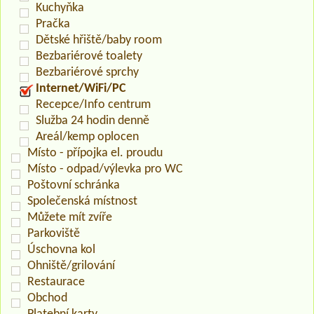
Kuchyňka
Pračka
Dětské hřiště/baby room
Bezbariérové toalety
Bezbariérové sprchy
Internet/WiFi/PC
Recepce/Info centrum
Služba 24 hodin denně
Areál/kemp oplocen
Místo - přípojka el. proudu
Místo - odpad/výlevka pro WC
Poštovní schránka
Společenská místnost
Můžete mít zvíře
Parkoviště
Úschovna kol
Ohniště/grilování
Restaurace
Obchod