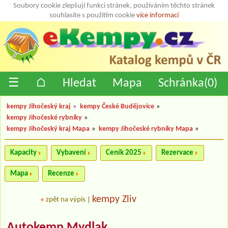
Soubory cookie zlepšují funkci stránek, používáním těchto stránek
souhlasíte s použitím cookie
více informací
☰
⌂
Hledat
Mapa
Schránka(
0
)
kempy Jihočeský kraj
»
kempy České Budějovice
»
kempy Jihočeské rybníky
»
kempy Jihočeský kraj Mapa
»
kempy Jihočeské rybníky Mapa
»
Kapacity
Vybavení
Ceník 2025
Rezervace
Mapa
Recenze
kempy Zliv
«
zpět na výpis
|
Autokemp Mydlak