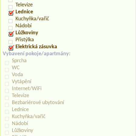
Televize
Lednice
Kuchyňka/vařič
Nádobí
Lůžkoviny
Přistýlka
Elektrická zásuvka
Vybavení pokoje/apartmány:
Sprcha
WC
Voda
Vytápění
Internet/WiFi
Televize
Bezbariérové ubytování
Lednice
Kuchyňka/vařič
Nádobí
Lůžkoviny