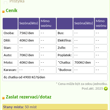
Přistýlka
Ceník
Mimo
Mimo
Sezóna(léto)
Sezóna(léto)
sezónu
sezónu
Osoba:
75Kč/den
- -
Bus:
- -
- -
Dítě:
40Kč/den
- -
Elektřina:
- -
- -
Stan:
- -
- -
Zvíře:
- -
- -
Auto:
70Kč/den
- -
Poplatek:
- -
- -
Moto:
40Kč/den
- -
*Chatka:
700Kč/den
- -
Karavan:
- -
- -
*Budova:
- -
- -
6L chatka od 4900 Kč/týden
* Cena může být za celou jednotku.
Posl.akt. 2025
Zaslat rezervaci/dotaz
Stany místa:
50 míst