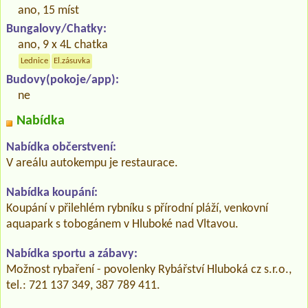
ano, 15 míst
Bungalovy/Chatky:
ano, 9 x 4L chatka
Lednice
El.zásuvka
Budovy(pokoje/app):
ne
Nabídka
Nabídka občerstvení:
V areálu autokempu je restaurace.
Nabídka koupání:
Koupání v přilehlém rybníku s přírodní pláží, venkovní
aquapark s tobogánem v Hluboké nad Vltavou.
Nabídka sportu a zábavy:
Možnost rybaření - povolenky Rybářství Hluboká cz s.r.o.,
tel.: 721 137 349, 387 789 411.