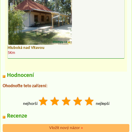
Hluboká nad Vltavou
5Km
Hodnocení
Ohodnoťte teto zařízení:
nejhorší
nejlepší
Recenze
Vložit nový názor
»