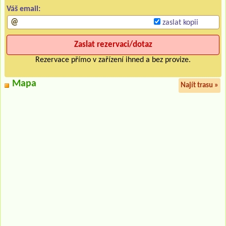
Váš email:
zaslat kopii
Rezervace přímo v zařízení ihned a bez provize.
Mapa
Najít trasu »