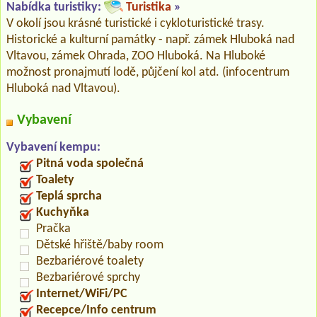
Nabídka turistiky:
Turistika
»
V okolí jsou krásné turistické i cykloturistické trasy.
Historické a kulturní památky - např. zámek Hluboká nad
Vltavou, zámek Ohrada, ZOO Hluboká. Na Hluboké
možnost pronajmutí lodě, půjčení kol atd. (infocentrum
Hluboká nad Vltavou).
Vybavení
Vybavení kempu:
Pitná voda společná
Toalety
Teplá sprcha
Kuchyňka
Pračka
Dětské hřiště/baby room
Bezbariérové toalety
Bezbariérové sprchy
Internet/WiFi/PC
Recepce/Info centrum