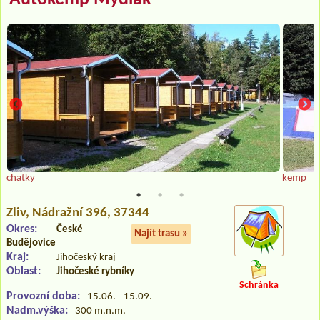
chatky
kemp
Zliv
, Nádražní 396, 37344
Okres:
České
Najít trasu »
Budějovice
Kraj:
Jihočeský kraj
Oblast:
Jihočeské rybníky
Schránka
Provozní doba:
15.06. - 15.09.
Nadm.výška:
300 m.n.m.