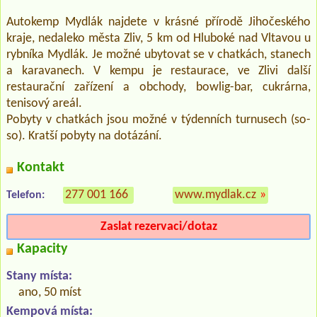
Autokemp Mydlák najdete v krásné přírodě Jihočeského
kraje, nedaleko města Zliv, 5 km od Hluboké nad Vltavou u
rybníka Mydlák. Je možné ubytovat se v chatkách, stanech
a karavanech. V kempu je restaurace, ve Zlivi další
restaurační zařízení a obchody, bowlig-bar, cukrárna,
tenisový areál.
Pobyty v chatkách jsou možné v týdenních turnusech (so-
so). Kratší pobyty na dotázání.
Kontakt
277 001 166
www.mydlak.cz
»
Telefon:
Zaslat rezervaci/dotaz
Kapacity
Stany místa:
ano, 50 míst
Kempová místa: