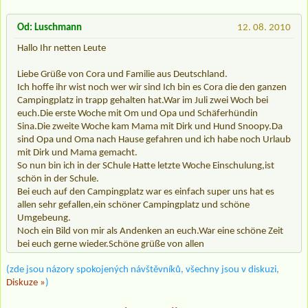
Od: Luschmann
12. 08. 2010
Hallo Ihr netten Leute
Liebe Grüße von Cora und Familie aus Deutschland.
Ich hoffe ihr wist noch wer wir sind Ich bin es Cora die den ganzen
Campingplatz in trapp gehalten hat.War im Juli zwei Woch bei
euch.Die erste Woche mit Om und Opa und Schäferhündin
Sina.Die zweite Woche kam Mama mit Dirk und Hund Snoopy.Da
sind Opa und Oma nach Hause gefahren und ich habe noch Urlaub
mit Dirk und Mama gemacht.
So nun bin ich in der SChule Hatte letzte Woche Einschulung,ist
schön in der Schule.
Bei euch auf den Campingplatz war es einfach super uns hat es
allen sehr gefallen,ein schöner Campingplatz und schöne
Umgebeung.
Noch ein Bild von mir als Andenken an euch.War eine schöne Zeit
bei euch gerne wieder.Schöne grüße von allen
(zde jsou názory spokojených návštěvníků, všechny jsou v diskuzi,
Diskuze »
)