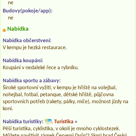
ne
Budovy(pokoje/app):
ne
Nabídka
Nabídka občerstvení:
V kempu je hezká restaurace.
Nabídka koupání:
Koupání v nedaleké řece a rybníku.
Nabídka sportu a zábavy:
Široké sportovní vyžití, v kempu je hřiště na volejbal,
nohejbal, fotbal, petanque, dětské hřiště, půjčovna
sportovních potřeb (rakety, pálky, míče), možnost jízdy na
koni.
Nabídka turistiky:
Turistika
»
Pěší turistika, cyklistika, v okolí je mnoho cyklostezek.
Můžete navštívit zámek Červený Dvůr(2,5km),hrad Český