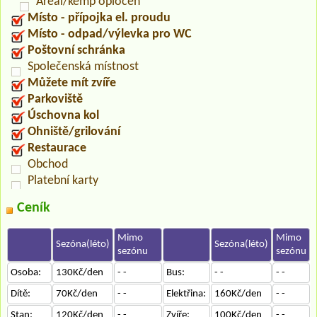
Areál/kemp oplocen
Místo - přípojka el. proudu
Místo - odpad/výlevka pro WC
Poštovní schránka
Společenská místnost
Můžete mít zvíře
Parkoviště
Úschovna kol
Ohniště/grilování
Restaurace
Obchod
Platební karty
Ceník
Mimo
Mimo
Sezóna(léto)
Sezóna(léto)
sezónu
sezónu
Osoba:
130Kč/den
- -
Bus:
- -
- -
Dítě:
70Kč/den
- -
Elektřina:
160Kč/den
- -
Stan:
120Kč/den
- -
Zvíře:
100Kč/den
- -