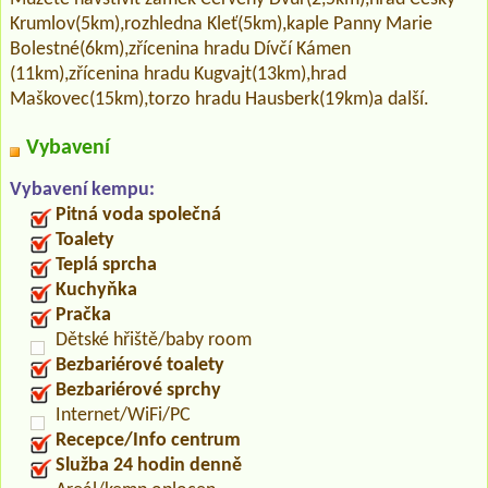
Krumlov(5km),rozhledna Kleť(5km),kaple Panny Marie
Bolestné(6km),zřícenina hradu Dívčí Kámen
(11km),zřícenina hradu Kugvajt(13km),hrad
Maškovec(15km),torzo hradu Hausberk(19km)a další.
Vybavení
Vybavení kempu:
Pitná voda společná
Toalety
Teplá sprcha
Kuchyňka
Pračka
Dětské hřiště/baby room
Bezbariérové toalety
Bezbariérové sprchy
Internet/WiFi/PC
Recepce/Info centrum
Služba 24 hodin denně