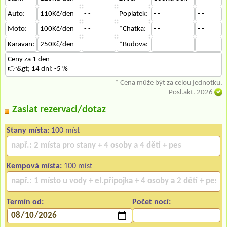
Auto:
110Kč/den
- -
Poplatek:
- -
- -
Moto:
100Kč/den
- -
*Chatka:
- -
- -
Karavan:
250Kč/den
- -
*Budova:
- -
- -
Ceny za 1 den
👉&gt; 14 dní: -5 %
* Cena může být za celou jednotku.
Posl.akt. 2026
Zaslat rezervaci/dotaz
Stany místa:
100 míst
Kempová místa:
100 míst
Termín od:
Počet nocí: