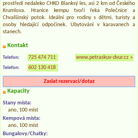
prostředí nedaleko CHKO Blanksý les, asi 2 km od Českého
Krumlova. Hranice kempu tvoří řeka Polečnice a
Chvalšinský potok. Ideální pro rodiny s dětmi, turisty a
osoby hledající odpočinek. Ubytování v karavanech a
stanech.
Kontakt
725 474 711
www.petraskuv-dvur.cz
»
Telefon:
602 130 418
Telefon:
Zaslat rezervaci/dotaz
Kapacity
Stany místa:
ano, 100 míst
Kempová místa:
ano, 100 míst
Bungalovy/Chatky: