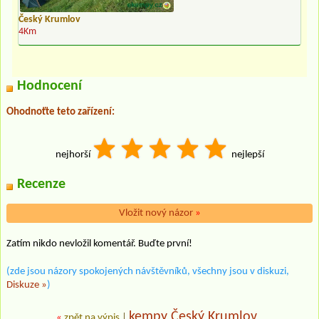
Český Krumlov
4Km
Hodnocení
Ohodnoťte teto zařízení:
nejhorší
nejlepší
Recenze
Vložit nový názor
»
Zatím nikdo nevložil komentář. Buďte první!
(zde jsou názory spokojených návštěvníků, všechny jsou v diskuzi,
Diskuze »
)
kempy Český Krumlov
«
zpět na výpis
|