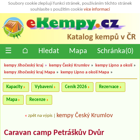
Soubory cookie zlepšují funkci stránek, používáním těchto stránek
souhlasíte s použitím cookie
více informací
☰
⌂
Hledat
Mapa
Schránka(
0
)
kempy Jihočeský kraj
»
kempy Český Krumlov
»
kempy Lipno a okolí
»
kempy Jihočeský kraj Mapa
»
kempy Lipno a okolí Mapa
»
Kapacity
Vybavení
Ceník 2026
Rezervace
Mapa
Recenze
kempy Český Krumlov
«
zpět na výpis
|
Caravan camp Petráškův Dvůr