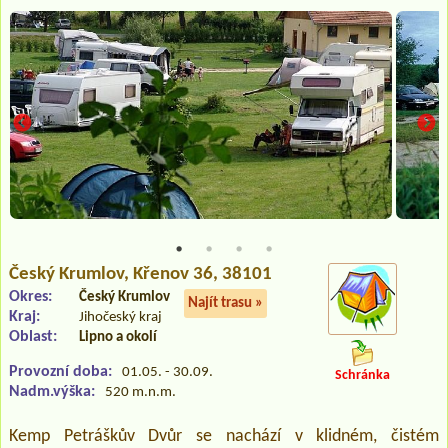
Český Krumlov
, Křenov 36, 38101
Okres:
Český Krumlov
Najít trasu »
Kraj:
Jihočeský kraj
Oblast:
Lipno a okolí
Provozní doba:
01.05. - 30.09.
Schránka
Nadm.výška:
520 m.n.m.
Kemp Petráškův Dvůr se nachází v klidném, čistém