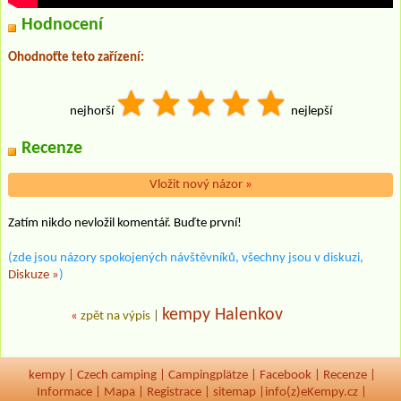
Hodnocení
Ohodnoťte teto zařízení:
nejhorší
nejlepší
Recenze
Vložit nový názor
»
Zatím nikdo nevložil komentář. Buďte první!
(zde jsou názory spokojených návštěvníků, všechny jsou v diskuzi,
Diskuze »
)
kempy Halenkov
«
zpět na výpis
|
kempy
|
Czech camping
|
Campingplätze
|
Facebook
|
Recenze
|
Informace
|
Mapa
|
Registrace
|
sitemap
|
info(z)eKempy.cz |