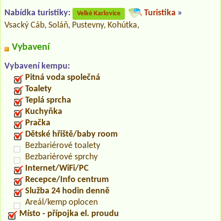
Nabídka turistiky:
Turistika
»
Velké Karlovice
Vsacký Cáb, Soláň, Pustevny, Kohútka,
Vybavení
Vybavení kempu:
Pitná voda společná
Toalety
Teplá sprcha
Kuchyňka
Pračka
Dětské hřiště/baby room
Bezbariérové toalety
Bezbariérové sprchy
Internet/WiFi/PC
Recepce/Info centrum
Služba 24 hodin denně
Areál/kemp oplocen
Místo - přípojka el. proudu