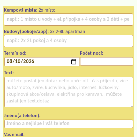
Kempová místa:
2x místo
Budovy(pokoje/app):
3x 2-8L apartmán
Termín od:
Počet nocí:
Text:
Jméno(a telefon):
Váš email: