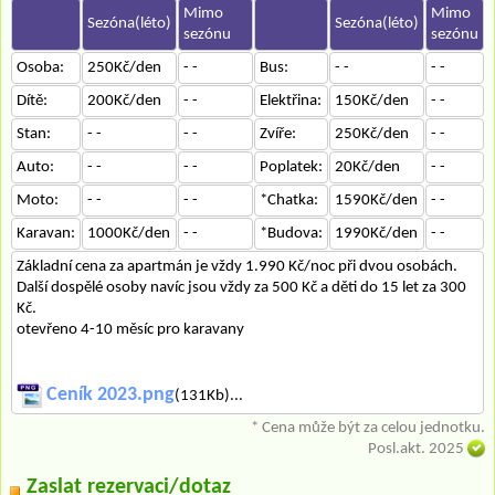
Mimo
Mimo
Sezóna(léto)
Sezóna(léto)
sezónu
sezónu
Osoba:
250Kč/den
- -
Bus:
- -
- -
Dítě:
200Kč/den
- -
Elektřina:
150Kč/den
- -
Stan:
- -
- -
Zvíře:
250Kč/den
- -
Auto:
- -
- -
Poplatek:
20Kč/den
- -
Moto:
- -
- -
*Chatka:
1590Kč/den
- -
Karavan:
1000Kč/den
- -
*Budova:
1990Kč/den
- -
Základní cena za apartmán je vždy 1.990 Kč/noc při dvou osobách.
Další dospělé osoby navíc jsou vždy za 500 Kč a děti do 15 let za 300
Kč.
otevřeno 4-10 měsíc pro karavany
Ceník 2023.png
(131Kb)...
* Cena může být za celou jednotku.
Posl.akt. 2025
Zaslat rezervaci/dotaz