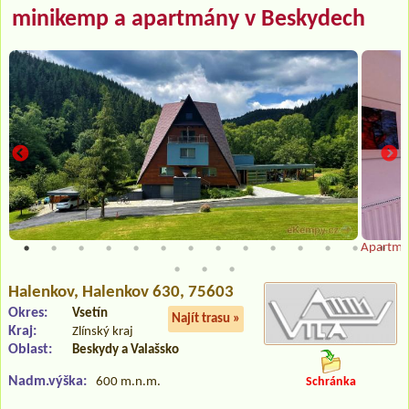
minikemp a apartmány v Beskydech
Apartmá
Halenkov
, Halenkov 630, 75603
Okres:
Vsetín
Najít trasu »
Kraj:
Zlínský kraj
Oblast:
Beskydy a Valašsko
Nadm.výška:
600 m.n.m.
Schránka