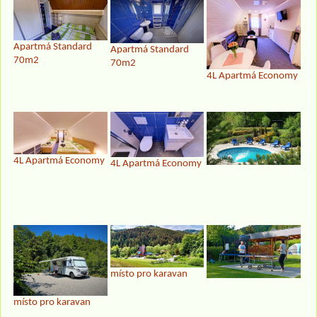
Apartmá Standard
Apartmá Standard
70m2
70m2
4L Apartmá Economy
4L Apartmá Economy
4L Apartmá Economy
místo pro karavan
místo pro karavan