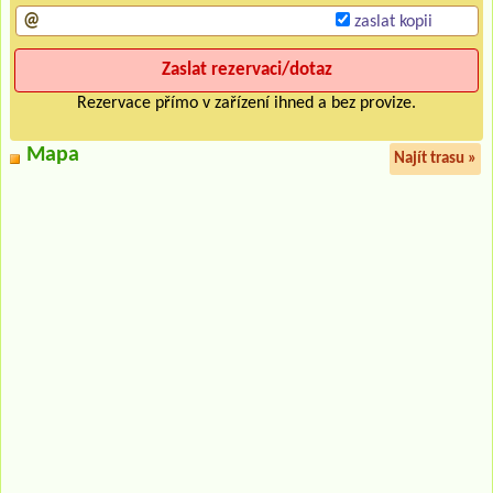
zaslat kopii
Rezervace přímo v zařízení ihned a bez provize.
Mapa
Najít trasu »