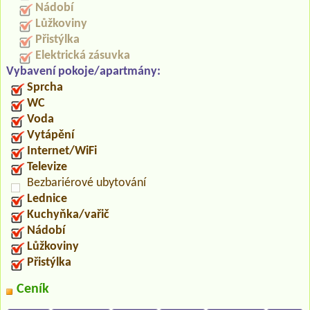
Nádobí
Lůžkoviny
Přistýlka
Elektrická zásuvka
Vybavení pokoje/apartmány:
Sprcha
WC
Voda
Vytápění
Internet/WiFi
Televize
Bezbariérové ubytování
Lednice
Kuchyňka/vařič
Nádobí
Lůžkoviny
Přistýlka
Ceník