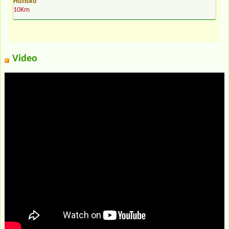
Hutisko
10Km
Video