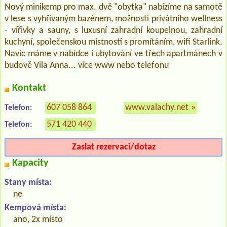
Nový minikemp pro max. dvě "obytka" nabízíme na samotě
v lese s vyhřívaným bazénem, možností privátního wellness
- vířivky a sauny, s luxusní zahradní koupelnou, zahradní
kuchyní, společenskou místností s promítáním, wifi Starlink.
Navíc máme v nabídce i ubytování ve třech apartmánech v
budově Vila Anna... více www nebo telefonu
Kontakt
607 058 864
www.valachy.net
»
Telefon:
571 420 440
Telefon:
Zaslat rezervaci/dotaz
Kapacity
Stany místa:
ne
Kempová místa:
ano, 2x místo