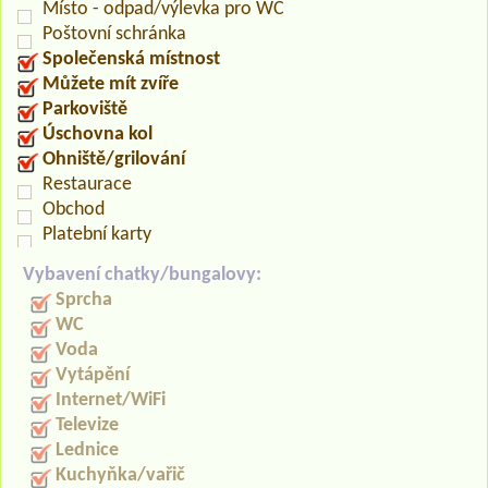
Místo - odpad/výlevka pro WC
Poštovní schránka
Společenská místnost
Můžete mít zvíře
Parkoviště
Úschovna kol
Ohniště/grilování
Restaurace
Obchod
Platební karty
Vybavení chatky/bungalovy:
Sprcha
WC
Voda
Vytápění
Internet/WiFi
Televize
Lednice
Kuchyňka/vařič