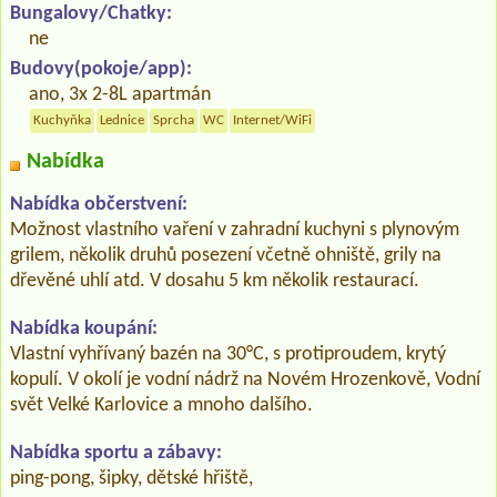
Bungalovy/Chatky:
ne
Budovy(pokoje/app):
ano, 3x 2-8L apartmán
Kuchyňka
Lednice
Sprcha
WC
Internet/WiFi
Nabídka
Nabídka občerstvení:
Možnost vlastního vaření v zahradní kuchyni s plynovým
grilem, několik druhů posezení včetně ohniště, grily na
dřevěné uhlí atd. V dosahu 5 km několik restaurací.
Nabídka koupání:
Vlastní vyhřívaný bazén na 30°C, s protiproudem, krytý
kopulí. V okolí je vodní nádrž na Novém Hrozenkově, Vodní
svět Velké Karlovice a mnoho dalšího.
Nabídka sportu a zábavy:
ping-pong, šipky, dětské hřiště,