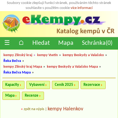
Soubory cookie zlepšují funkci stránek, používáním těchto stránek
souhlasíte s použitím cookie
více informací
☰
⌂
Hledat
Mapa
Schránka(
0
)
kempy Zlínský kraj
»
kempy Vsetín
»
kempy Beskydy a Valašsko
»
Řeka Bečva
»
kempy Zlínský kraj Mapa
»
kempy Beskydy a Valašsko Mapa
»
Řeka Bečva Mapa
»
Kapacity
Vybavení
Ceník 2025
Rezervace
Mapa
Recenze
kempy Halenkov
«
zpět na výpis
|