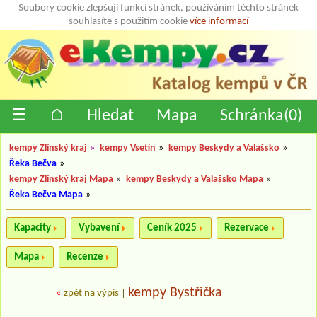
Soubory cookie zlepšují funkci stránek, používáním těchto stránek
souhlasíte s použitím cookie
více informací
☰
⌂
Hledat
Mapa
Schránka(
0
)
kempy Zlínský kraj
»
kempy Vsetín
»
kempy Beskydy a Valašsko
»
Řeka Bečva
»
kempy Zlínský kraj Mapa
»
kempy Beskydy a Valašsko Mapa
»
Řeka Bečva Mapa
»
Kapacity
Vybavení
Ceník 2025
Rezervace
Mapa
Recenze
kempy Bystřička
«
zpět na výpis
|