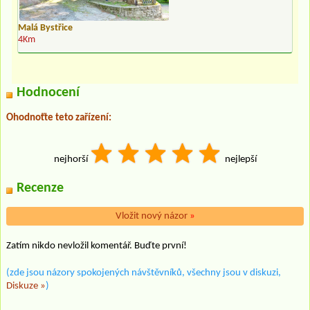
Malá Bystřice
4Km
Hodnocení
Ohodnoťte teto zařízení:
nejhorší
nejlepší
Recenze
Vložit nový názor
»
Zatím nikdo nevložil komentář. Buďte první!
(zde jsou názory spokojených návštěvníků, všechny jsou v diskuzi,
Diskuze »
)