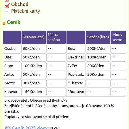
Obchod
Platební karty
Ceník
Mimo
Mimo
Sezóna(léto)
Sezóna(léto)
sezónu
sezónu
Osoba:
80Kč/den
- -
Bus:
200Kč/den
- -
Dítě:
50Kč/den
- -
Elektřina:
100Kč/den
- -
Stan:
100Kč/den
- -
Zvíře:
30Kč/den
- -
Auto:
50Kč/den
- -
Poplatek:
20Kč/den
- -
Moto:
30Kč/den
- -
*Chatka:
- -
- -
Karavan:
150Kč/den
- -
*Budova:
- -
- -
provozovatel : Obecní úřad Bystřička
Za zjištěné nepřihlášené osoby, stany, auta... je účtována 100 %
přirážka.
Poplatky za stanování se platí předem.
Ceník 2025.docx
(17Kb)...