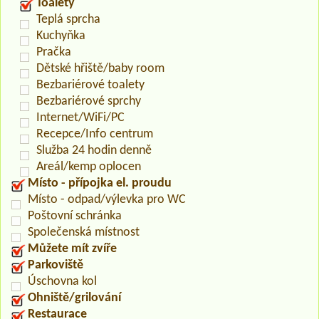
Toalety
Teplá sprcha
Kuchyňka
Pračka
Dětské hřiště/baby room
Bezbariérové toalety
Bezbariérové sprchy
Internet/WiFi/PC
Recepce/Info centrum
Služba 24 hodin denně
Areál/kemp oplocen
Místo - přípojka el. proudu
Místo - odpad/výlevka pro WC
Poštovní schránka
Společenská místnost
Můžete mít zvíře
Parkoviště
Úschovna kol
Ohniště/grilování
Restaurace