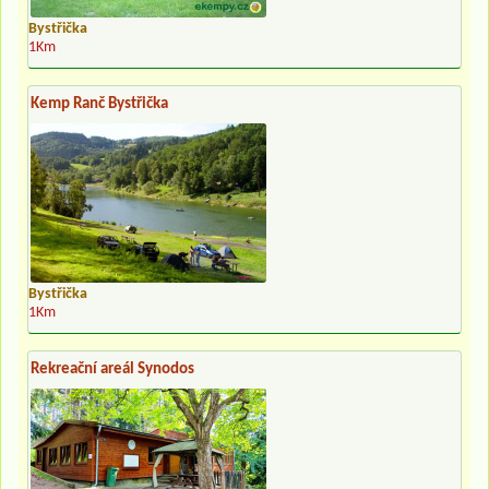
Bystřička
1Km
Kemp Ranč Bystřička
Bystřička
1Km
Rekreační areál Synodos