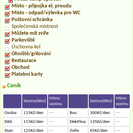
Místo - přípojka el. proudu
Místo - odpad/výlevka pro WC
Poštovní schránka
Společenská místnost
Můžete mít zvíře
Parkoviště
Úschovna kol
Ohniště/grilování
Restaurace
Obchod
Platební karty
Ceník
Mimo
Mimo
Sezóna(léto)
Sezóna(léto)
sezónu
sezónu
Osoba:
115Kč/den
- -
Bus:
300Kč/den
- -
Dítě:
115Kč/den
- -
Elektřina:
135Kč/den
- -
Stan:
125Kč/den
- -
Zvíře:
65Kč/den
- -