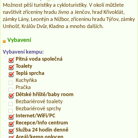
Možnost pěší turistiky a cykloturistiky. V okolí můtžete
navštívit zříceniny hradu Jivno a Jenčov, hrad Křivoklát,
zámky Lány, Leontýn a Nižbor, zříceninu hradu Týřov, zámky
Unhošť, Králův Dvůr, Kladno a mnoho dalších.
Vybavení
Vybavení kempu:
Pitná voda společná
Toalety
Teplá sprcha
Kuchyňka
Pračka
Dětské hřiště/baby room
Bezbariérové toalety
Bezbariérové sprchy
Internet/WiFi/PC
Recepce/Info centrum
Služba 24 hodin denně
Areál/kemp oplocen