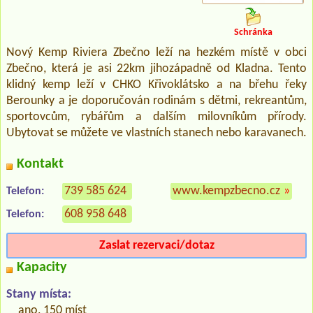
Schránka
Nový Kemp Riviera Zbečno leží na hezkém místě v obci
Zbečno, která je asi 22km jihozápadně od Kladna. Tento
klidný kemp leží v CHKO Křivoklátsko a na břehu řeky
Berounky a je doporučován rodinám s dětmi, rekreantům,
sportovcům, rybářům a dalším milovníkům přírody.
Ubytovat se můžete ve vlastních stanech nebo karavanech.
Kontakt
739 585 624
www.kempzbecno.cz
»
Telefon:
608 958 648
Telefon:
Zaslat rezervaci/dotaz
Kapacity
Stany místa:
ano, 150 míst