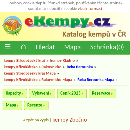
Soubory cookie zlepšují funkci stránek, používáním těchto stránek
souhlasíte s použitím cookie
více informací
☰
⌂
Hledat
Mapa
Schránka(
0
)
kempy Středočeský kraj
»
kempy Kladno
»
kempy Křivoklátsko a Rakovnicko
»
Řeka Berounka
»
kempy Středočeský kraj Mapa
»
kempy Křivoklátsko a Rakovnicko Mapa
»
Řeka Berounka Mapa
»
Kapacity
Vybavení
Ceník 2025
Rezervace
Mapa
Recenze
kempy Zbečno
«
zpět na výpis
|