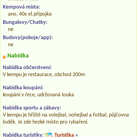
Kempová místa:
ano, 40x el.přípojka
Bungalovy/Chatky:
ne
Budovy(pokoje/app):
ne
Nabídka
Nabídka občerstvení:
V kempu je restaurace, obchod 200m
Nabídka koupání:
koupání v řece, udržovaná louka
Nabídka sportu a zábavy:
V kempu je hřiště na volejbal, nohejbal a fotbal, půjčovna
loděk. Je zde hezké místo pro rybaření.
Nabídka turistiky:
Turistika
»