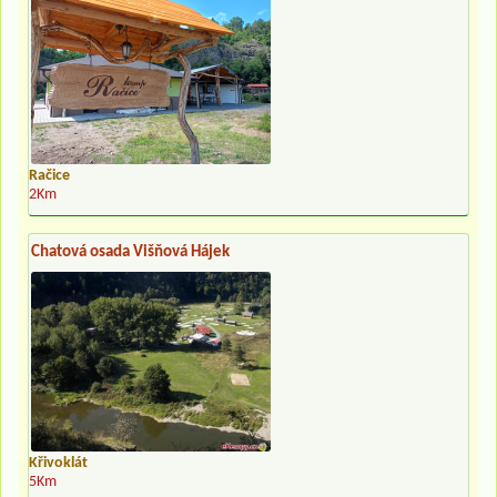
Račice
2Km
Chatová osada Višňová Hájek
Křivoklát
5Km