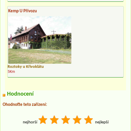
Kemp U Přívozu
Roztoky u Křivoklátu
5Km
Hodnocení
Ohodnoťte teto zařízení:
nejhorší
nejlepší