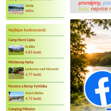
kar. cca 25 let do Jindřiše vždy
radostně. Děkujeme Vaculovi, Brno.
Úštěk
4682x
Nejlépe hodnocené:
Camp Horní Lipka
Králíky
4.83 bodů
Minikemp Harta
Leskovec nad Moravicí
4.77 bodů
Pension a Kemp Vyhlídka
Stará Oleška
4.73 bodů
Camping Mikulov