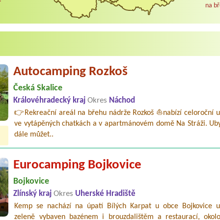
na bř
Autocamping Rozkoš
Česká Skalice
Královéhradecký kraj
Okres
Náchod
👉Rekreační areál na břehu nádrže Rozkoš ⛵nabízí celoroční u
ve vytápěných chatkách a v apartmánovém domě Na Stráži. Uby
dále můžet..
Eurocamping Bojkovice
Bojkovice
Zlínský kraj
Okres
Uherské Hradiště
Kemp se nachází na úpatí Bílých Karpat u obce Bojkovice u
zeleně vybaven bazénem i brouzdalištěm a restaurací, oko