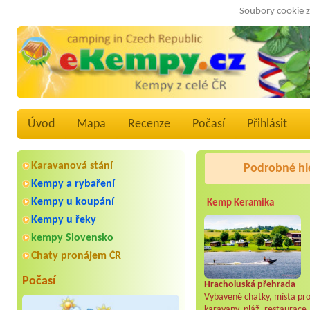
Soubory cookie z
Úvod
Mapa
Recenze
Počasí
Přihlásit
Karavanová stání
Podrobné hl
Kempy a rybaření
Kempy u koupání
Kemp Keramika
Kempy u řeky
kempy Slovensko
Chaty pronájem ČR
Počasí
Hracholuská přehrada
Vybavené chatky, místa pr
karavany, pláž, restaurace.