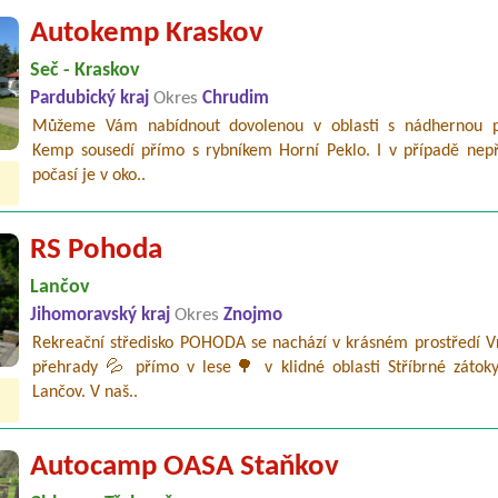
Autokemp Kraskov
Seč - Kraskov
Pardubický kraj
Okres
Chrudim
Můžeme Vám nabídnout dovolenou v oblasti s nádhernou p
Kemp sousedí přímo s rybníkem Horní Peklo. I v případě nepř
počasí je v oko..
RS Pohoda
Lančov
Jihomoravský kraj
Okres
Znojmo
Rekreační středisko POHODA se nachází v krásném prostředí V
přehrady 💦 přímo v lese🌳 v klidné oblasti Stříbrné zátok
Lančov. V naš..
Autocamp OASA Staňkov