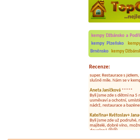
Aneta Melicharová
***
Byli jsme zde v týdnu od 2
kempy Džbánsko a Podř
utěrky, což při množství n
velice zklamalo byl celode
kempy Plzeňsko
kempy
jak na pouti- z každého ko
Brněnsko
kempy Džbánsk
Jana
*****
Chtěli jsme být týden,byli
Recenze:
super. Restaurace s jídlem
slušně mile. Nám se v kempu
Aneta Janíčková
*****
Byli jsme zde s dětmi na 5 
usměvaví a ochotní, umíst
nádrž, restaurace a bazén
Kateřina+ Květoslav+ Jan
Byli jsme zde už podruhé, 
majitelé, dobré víno, možn
dovolená 🤩🤩
Parta
***
Letos jsme zde po třetí a v