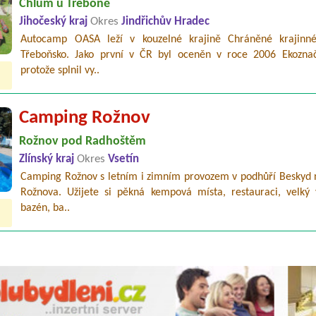
Chlum u Třeboně
Jihočeský kraj
Okres
Jindřichův Hradec
Autocamp OASA leží v kouzelné krajině Chráněné krajinné
Třeboňsko. Jako první v ČR byl oceněn v roce 2006 Ekozna
protože splnil vy..
Camping Rožnov
Rožnov pod Radhoštěm
Zlínský kraj
Okres
Vsetín
Camping Rožnov s letním i zimním provozem v podhůří Beskyd n
Rožnova. Užijete si pěkná kempová místa, restauraci, velký 
bazén, ba..