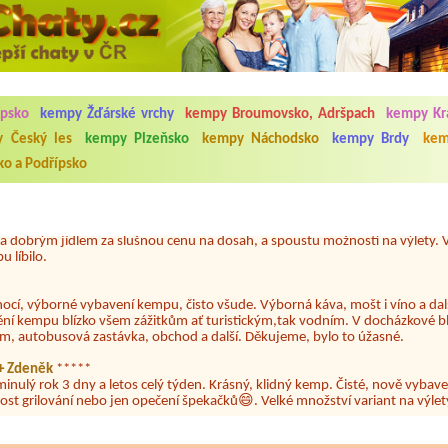
5.7. do 1.8. 2026. Kemp jako takový je pěkný. V umývárně i na WC bylo vždy
ípsko
kempy Žďárské vrchy
kempy Broumovsko, Adršpach
kempy Krá
ávštěvníků není samozřejmost. V kempu je obchod a restaurace, kebab a dalš
nní hluk z repráků u stanů a absolutní bezohlednost ostatních ubytovaných. 
 Český les
kempy Plzeňsko
kempy Náchodsko
kempy Brdy
kem
utu hrála jiná hudba.Kemp pěkný, ale takový rámus jsme ještě nezažili...
o a Podřípsko
 jsme dva. Na začátku prázdnin. Přijeli jsme karavanem. Klid pohoda socialk
, a dobrým jídlem za slušnou cenu na dosah, a spoustu možností na výlety. 
 líbilo.
nocí, výborné vybavení kempu, čisto všude. Výborná káva, mošt i víno a dalš
ění kempu blízko všem zážitkům ať turistickým,tak vodním. V docházkové b
em, autobusová zastávka, obchod a další. Děkujeme, bylo to úžasné.
a+ Zdeněk
*****
minulý rok 3 dny a letos celý týden. Krásný, klidný kemp. Čisté, nově vybave
ost grilování nebo jen opečení špekačků😄. Velké množství variant na výlety
ždy jsme byli spokojeni. Bohužel letos to byla bída s úklidem toalet, toaletní