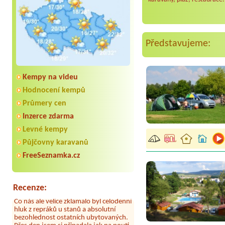
Představujeme:
Kempy na videu
Hodnocení kempů
Průmery cen
Inzerce zdarma
Aneta Melicharová
***
Levné kempy
Byli jsme zde v týdnu od 25.7. do 1.8.
2026. Kemp jako takový je pěkný. V
Půjčovny karavanů
umývárně i na WC bylo vždy čisto,
FreeSeznamka.cz
doplněný papír i utěrky, což při
množství návštěvníků není
samozřejmost. V kempu je obchod a
restaurace, kebab a další občerstvení.
Recenze:
Co nás ale velice zklamalo byl celodenní
hluk z repráků u stanů a absolutní
bezohlednost ostatních ubytovaných.
Přes den jsem si připadala jak na pouti-
z každého koutu hrála jiná