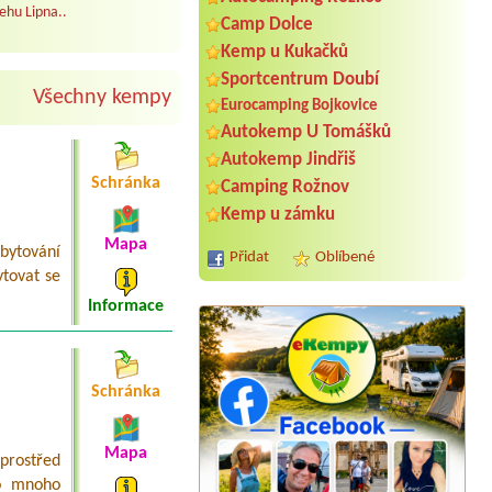
ehu Lipna..
Camp Dolce
Kemp u Kukačků
Sportcentrum Doubí
Všechny kempy
Eurocamping Bojkovice
Autokemp U Tomášků
Autokemp Jindřiš
Schránka
Camping Rožnov
Kemp u zámku
Mapa
bytování
Přidat
Oblíbené
tovat se
Informace
Schránka
Mapa
prostřed
Termín od 2026-07-31 |
Autokemp
Ždáň
lo mnoho