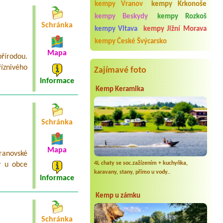
osada Nad Rybníkem
kempy Vranov
kempy Krkonoše
4krát mobilní dům
kempy Beskydy
kempy Rozkoš
Schránka
Termín od 2026-08-07 |
CAMP
kempy Vltava
kempy Jižní Morava
HERZOG
kempy České Švýcarsko
Ein Wohnmobil
Mapa
řírodou.
Termín od 2026-07-30 |
Camping
Žralok Plumlov
íznivého
Zajímavé foto
4L chatka,4 osoby
Informace
Kemp Keramika
Schránka
Mapa
ranovské
4L chaty se soc.zažízením + kuchyňka,
y u obce
karavany, stany, přímo u vody..
Informace
Kemp u zámku
Schránka