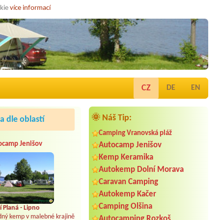
okie
více informací
CZ
DE
EN
🌞 Náš Tip:
 dle oblastí
Camping Vranovská pláž
ocamp Jenišov
Autocamp Jenišov
Kemp Keramika
Autokemp Dolní Morava
Caravan Camping
Autokemp Kačer
Camping Olšina
 Planá - Lipno
dný kemp v malebné krajině
Autocamping Rozkoš