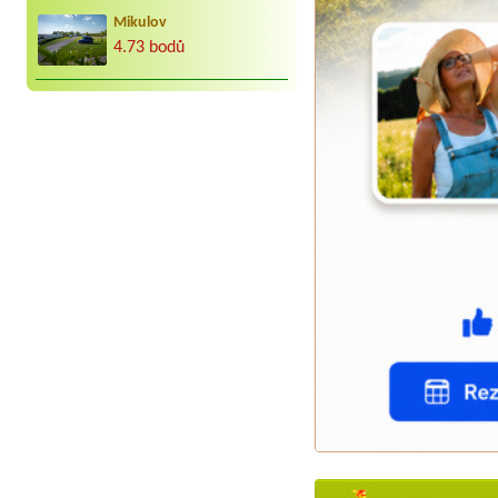
Mikulov
4.73 bodů