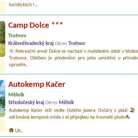
turistických i ..
Camp Dolce ***
Trutnov
Královéhradecký kraj
Okres
Trutnov
🌞 Rekreační areál Dolce se nachází v malebném údolí v blízko
Trutnova. Oblíben je především pro jeho umístění u přírodn
uprostře..
Autokemp Kačer
Mělník
Středočeský kraj
Okres
Mělník
Autokemp Kačer leží vedle čistého jezera Ovčáry s pláží 🏖️ 
udržováná kempová místa s el.přípojkou na travnaté ploše⛺.
🛖 Ub..