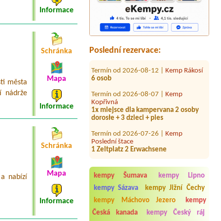
1 místo pro stan s autem, 2 osoby
Informace
Termín od 2026-08-08 |
Camping
Panorama Lipno
1 místo - dodávka s před stanem, +
kola.2 dospělí, 1 dítě (11 let),
Poslední rezervace:
Schránka
Termín od 2026-08-12 |
Kemp Rákosí
6 osob
Mapa
Termín od 2026-08-07 |
Kemp
sti města
Kopřivná
í nádrže
1x miejsce dla kampervana 2 osoby
dorosłe + 3 dzieci + pies
Informace
Termín od 2026-07-26 |
Kemp
Poslední štace
1 Zeltplatz 2 Erwachsene
Schránka
Termín od 2026-07-28 |
Eurocamping
Bojkovice
1x 4L chatka pro 2 dospělé a 1 dítě 6
Mapa
kempy Šumava
kempy Lipno
let
a nabízí
kempy Sázava
kempy Jižní Čechy
Termín od 2026-09-12 |
RS Sycherák
12Personen + 2 kinder
kempy Máchovo Jezero
kempy
Informace
Česká kanada
kempy Český ráj
Termín od 2027-07-10 |
Chatová