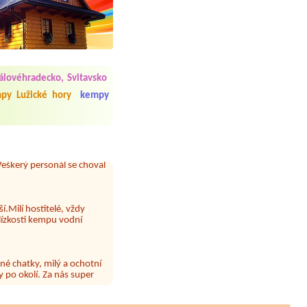
 čisto, doplněný papír i
lovéhradecko, Svitavsko
í občerstvení. Co nás ale
Přes den jsem si připadala
py Lužické hory
kempy
y nové krásné čisté,koupání
Veškerý personál se choval
í.Milí hostitelé, vždy
lízkosti kempu vodní
né chatky, milý a ochotní
 po okolí. Za nás super
 papír neustále chyběl a dva