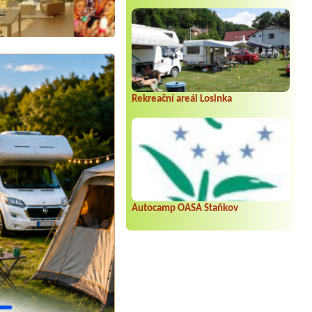
Rekreační areál Losinka
Autocamp OASA Staňkov