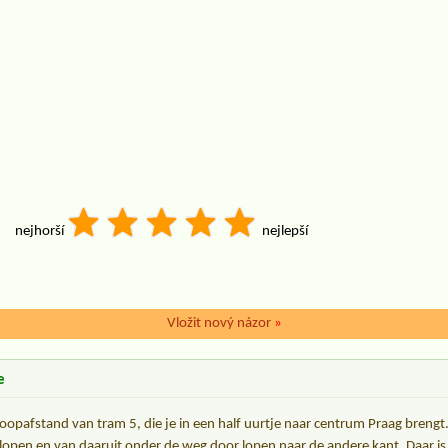
nejhorší
nejlepší
Vložit nový názor
»
e
oopafstand van tram 5, die je in een half uurtje naar centrum Praag brengt.
lopen en van daaruit onder de weg door lopen naar de andere kant. Daar i