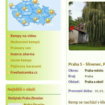
Kempy na videu
Hodnocení kempů
Průmery cen
Inzerce zdarma
Levné kempy
Praha 5 - Slivenec
, 
Půjčovny karavanů
Okres:
Praha-město
FreeSeznamka.cz
Kraj:
Praha
Oblast:
Praha a okolí
Nejbližší v okolí:
Provozní doba:
01.01. 
Stellplatz Praha Zbraslav
Kemp se nachází v kl
Praha-Zbraslav