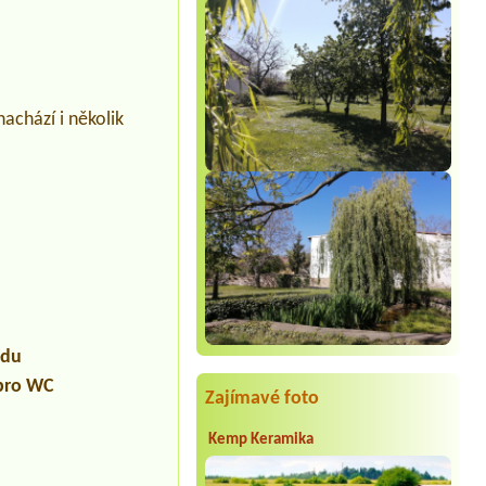
nachází i několik
udu
 pro WC
Zajímavé foto
Kemp Keramika