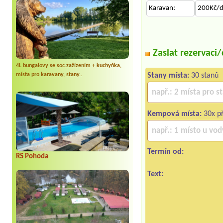
Karavan:
200Kč/
Zaslat rezervaci
4L bungalovy se soc.zažízením + kuchyňka,
místa pro karavany, stany..
Stany místa:
30 stanů
Kempová místa:
30x př
Termín od:
RS Pohoda
Text: