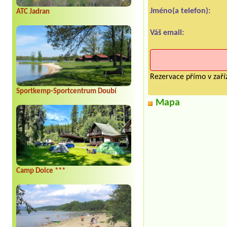
Jméno(a telefon):
ATC Jadran
Váš email:
Rezervace přímo v zaříz
Sportkemp-Sportcentrum Doubí
Mapa
Camp Dolce ***