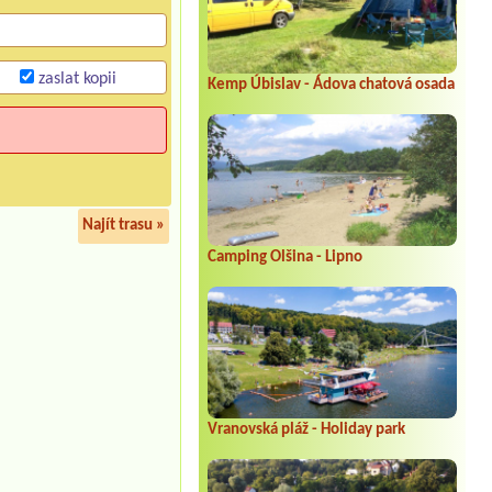
zaslat kopii
Kemp Úbislav - Ádova chatová osada
Najít trasu »
Camping Olšina - Lipno
Vranovská pláž - Holiday park