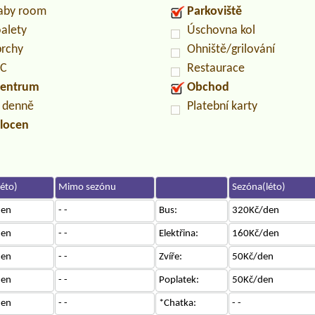
baby room
Parkoviště
oalety
Úschovna kol
prchy
Ohniště/grilování
PC
Restaurace
centrum
Obchod
n denně
Platební karty
locen
éto)
Mimo sezónu
Sezóna(léto)
den
- -
Bus:
320Kč/den
den
- -
Elektřina:
160Kč/den
den
- -
Zvíře:
50Kč/den
den
- -
Poplatek:
50Kč/den
den
- -
*Chatka:
- -