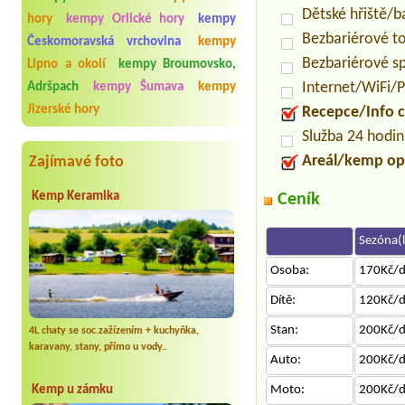
Dětské hřiště/
hory
kempy Orlické hory
kempy
Bezbariérové t
Českomoravská vrchovina
kempy
Bezbariérové s
Lipno a okolí
kempy Broumovsko,
Internet/WiFi/
Adršpach
kempy Šumava
kempy
Jizerské hory
Recepce/Info 
Služba 24 hodi
Areál/kemp op
Zajímavé foto
Kemp Keramika
Ceník
Sezóna(l
Osoba:
170Kč/
Dítě:
120Kč/
Stan:
200Kč/
4L chaty se soc.zažízením + kuchyňka,
karavany, stany, přímo u vody..
Auto:
200Kč/
Kemp u zámku
Moto:
200Kč/