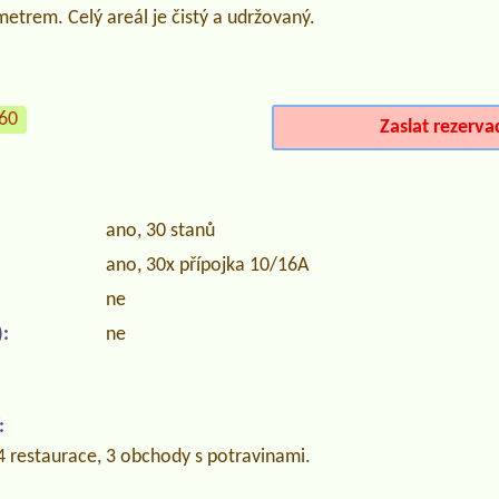
etrem. Celý areál je čistý a udržovaný.
960
Zaslat rezerva
ano, 30 stanů
ano, 30x přípojka 10/16A
ne
:
ne
:
4 restaurace, 3 obchody s potravinami.