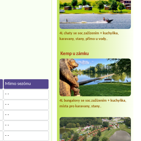
4L chaty se soc.zažízením + kuchyňka,
karavany, stany, přímo u vody..
Kemp u zámku
Mimo sezónu
- -
4L bungalovy se soc.zažízením + kuchyňka,
- -
místa pro karavany, stany..
- -
- -
- -