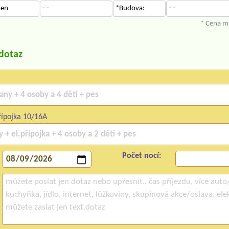
den
- -
*Budova:
- -
* Cena mů
/dotaz
ípojka 10/16A
Počet nocí: