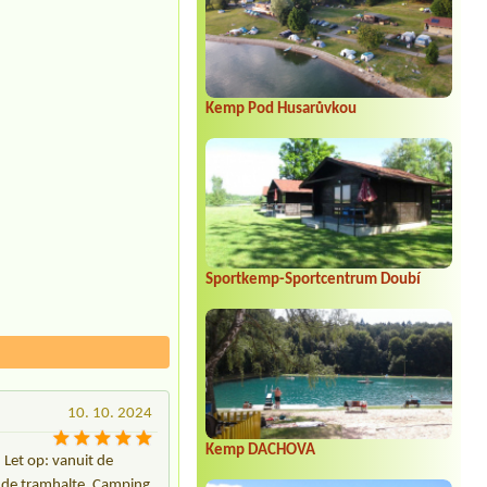
Kemp Pod Husarůvkou
Sportkemp-Sportcentrum Doubí
10. 10. 2024
Kemp DACHOVA
 Let op: vanuit de
s de tramhalte. Camping