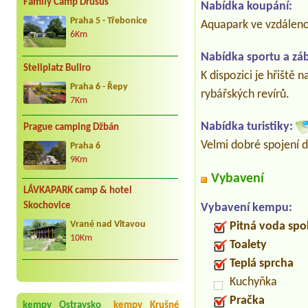
Family Camp Drusus
Nabídka koupání:
Praha 5 - Třebonice
Aquapark ve vzdáleno
6Km
Nabídka sportu a zá
Stellplatz Buliro
K dispozici je hřiště 
Praha 6 - Řepy
rybářských revírů.
7Km
Nabídka turistiky:
Prague camping Džbán
Velmi dobré spojení d
Praha 6
9Km
Vybavení
LÁVKAPARK camp & hotel
Skochovice
Vybavení kempu:
Vrané nad Vltavou
Pitná voda spo
10Km
Toalety
Teplá sprcha
Kuchyňka
Pračka
kempy Ostravsko
kempy Krušné