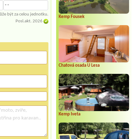
- -
že být za celou jednotku.
Kemp Fousek
Posl.akt. 2026
Chatová osada U Lesa
Kemp Iveta