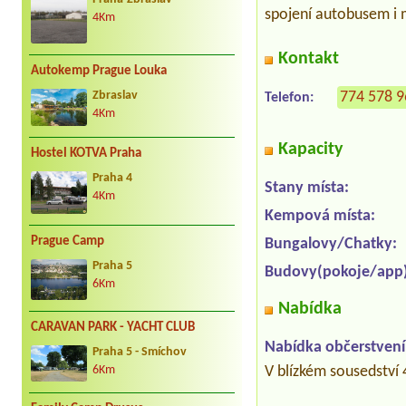
spojení autobusem i m
4Km
Kontakt
Autokemp Prague Louka
774 578 
Zbraslav
Telefon:
4Km
Kapacity
Hostel KOTVA Praha
Praha 4
Stany místa:
4Km
Kempová místa:
Prague Camp
Bungalovy/Chatky:
Praha 5
Budovy(pokoje/app)
6Km
Nabídka
CARAVAN PARK - YACHT CLUB
Nabídka občerstvení
Praha 5 - Smíchov
V blízkém sousedství 
6Km