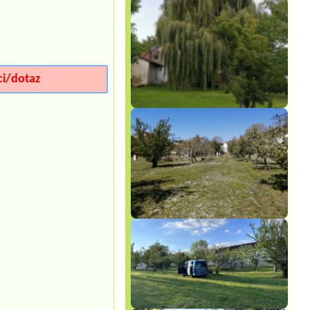
Stellplatz mit Strom
Termín od 2026-08-07 |
Autocamp
Zátiší
1 chatka 4L
Termín od 2026-08-22 |
Kemp a
ci/dotaz
tábořiště Kobylka
4L chatka a 2 osoby a povlečení