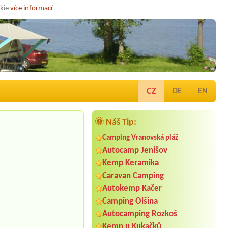
okie
více informací
CZ
DE
EN
🌞 Náš Tip:
Camping Vranovská pláž
Autocamp Jenišov
Kemp Keramika
Caravan Camping
Autokemp Kačer
Camping Olšina
Autocamping Rozkoš
Termín od 2026-07-31 |
Kemp a hotel
Relax Kyčera
Kemp u Kukačků