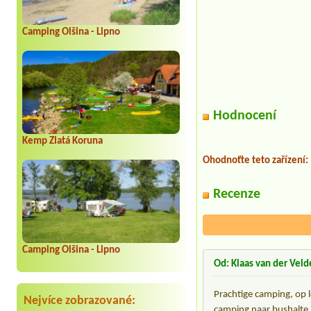
Camping Olšina - Lipno
Hodnocení
Kemp Zlatá Koruna
Ohodnoťte teto zařízení:
Recenze
Camping Olšina - Lipno
Od: Klaas van der Veld
Prachtige camping, op l
Nejvíce zobrazované:
camping naar bushalte 