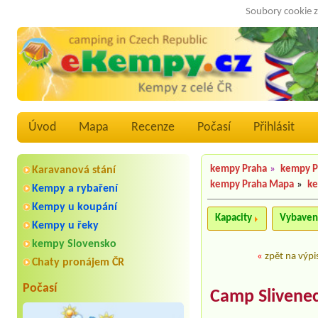
Soubory cookie z
Úvod
Mapa
Recenze
Počasí
Přihlásit
kempy Praha
»
kempy P
Karavanová stání
kempy Praha Mapa
»
ke
Kempy a rybaření
Kempy u koupání
Kapacity
Vybaven
Kempy u řeky
kempy Slovensko
«
zpět na výpi
Chaty pronájem ČR
Počasí
Camp Slivene