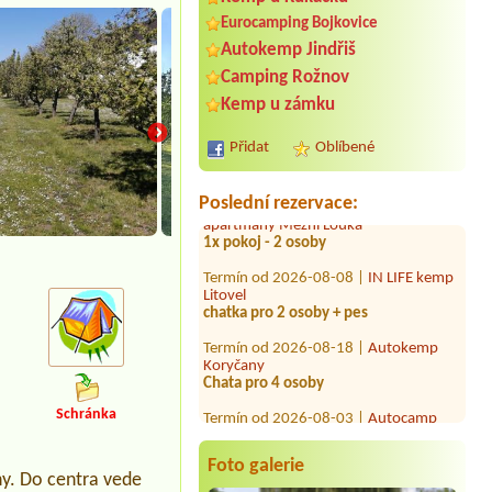
Chatka pro 4 osoby + luzkoviny
Eurocamping Bojkovice
Termín od 2026-07-30 |
Chaty u lesa
Autokemp Jindřiš
Karlovy Dvory
Camping Rožnov
Termín od 2026-07-24 |
Hotel a kemp
Kemp u zámku
Formule***
1bungalow oder Mobilheim Für 2
Personen
Přidat
Oblíbené
Termín od 2026-09-10 |
Kemp a
apartmány Mezní Louka
Poslední rezervace:
1x pokoj - 2 osoby
Termín od 2026-08-08 |
IN LIFE kemp
Litovel
chatka pro 2 osoby + pes
Termín od 2026-08-18 |
Autokemp
Koryčany
Chata pro 4 osoby
Termín od 2026-08-03 |
Autocamp
Erika
Schránka
1x dospěý 2x díte ( 12 a 9let )
Termín od 2026-08-06 |
Autocamp
Foto galerie
hy. Do centra vede
Mělník