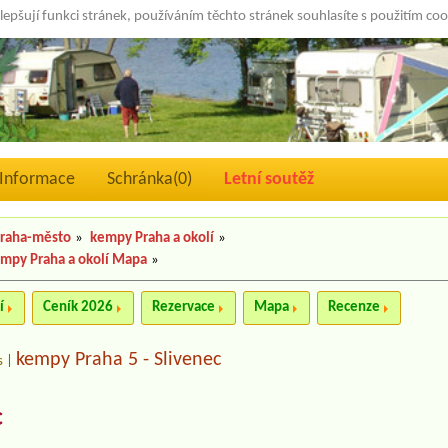
lepšují funkci stránek, používáním těchto stránek souhlasíte s použitím co
Informace
Schránka(
0
)
Letní soutěž
raha-město
»
kempy Praha a okolí
»
mpy Praha a okolí Mapa
»
í
Ceník 2026
Rezervace
Mapa
Recenze
kempy Praha 5 - Slivenec
s
|
c