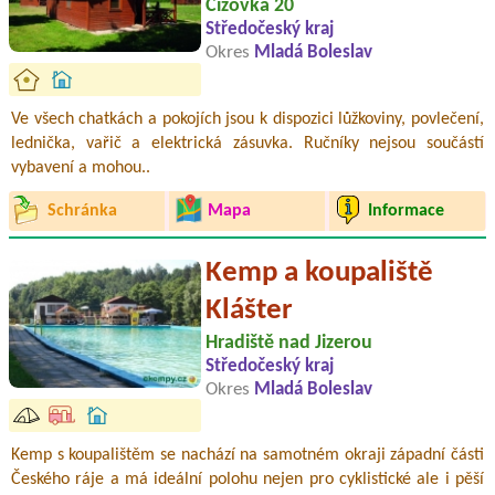
Čížovka 20
Středočeský kraj
Okres
Mladá Boleslav
Ve všech chatkách a pokojích jsou k dispozici lůžkoviny, povlečení,
lednička, vařič a elektrická zásuvka. Ručníky nejsou součástí
vybavení a mohou..
Schránka
Mapa
Informace
Kemp a koupaliště
Klášter
Hradiště nad Jizerou
Středočeský kraj
Okres
Mladá Boleslav
Kemp s koupalištěm se nachází na samotném okraji západní části
Českého ráje a má ideální polohu nejen pro cyklistické ale i pěší