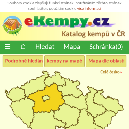
Soubory cookie zlepšují funkci stránek, používáním těchto stránek
souhlasíte s použitím cookie
více informací
☰
⌂
Hledat
Mapa
Schránka(
0
)
Podrobné hledání
kempy na mapě
Mapa dle oblastí
Celé česko
»