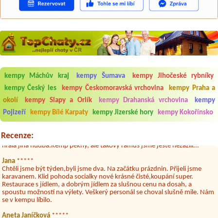
kempy Máchův kraj
kempy Šumava
kempy Jihočeské rybníky
Aneta Melicharová
***
kempy Český les
kempy Českomoravská vrchovina
kempy Praha a
Byli jsme zde v týdnu od 25.7. do 1.8. 2026. Kemp jako takový je pěkný.
okolí
kempy Slapy a Orlík
kempy Drahanská vrchovina
kempy
V umývárně i na WC bylo vždy čisto, doplněný papír i utěrky, což při
množství návštěvníků není samozřejmost. V kempu je obchod a
Pojizeří
kempy Bílé Karpaty
kempy Jizerské hory
kempy Kokořínsko
restaurace, kebab a další občerstvení. Co nás ale velice zklamalo byl
celodenní hluk z repráků u stanů a absolutní bezohlednost ostatních
ubytovaných. Přes den jsem si připadala jak na pouti- z každého koutu
Recenze:
hrála jiná hudba.Kemp pěkný, ale takový rámus jsme ještě nezažili...
Jana
*****
Chtěli jsme být týden,byli jsme dva. Na začátku prázdnin. Přijeli jsme
karavanem. Klid pohoda socialky nové krásné čisté,koupání super.
Restaurace s jídlem, a dobrým jídlem za slušnou cenu na dosah, a
spoustu možností na výlety. Veškerý personál se choval slušně mile. Nám
se v kempu líbilo.
Aneta Janíčková
*****