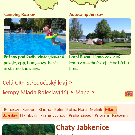
Camping Rožnov
Autocamp Jenišov
Rožnov pod Radh.
Plně vybavené
Horní Planá - Lipno
Poklidný
pokoje, app, bungalovy, bazén,
kemp v malebné krajině na břehu
místa pro karavany..
Lipna..
>
Celá ČR»
Středočeský kraj
>
>
kempy Mladá Boleslav(16)
Mapa
Benešov
Beroun
Kladno
Kolín
Kutná Hora
Mělník
Mladá
Boleslav
Nymburk
Praha-východ
Praha-západ
Příbram
Rakovník
Chaty Jabkenice