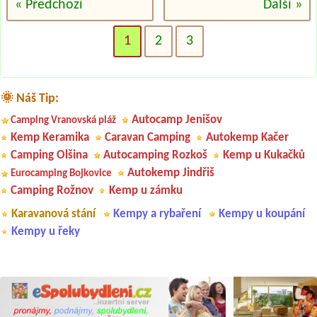
« Předchozí
Další »
1
2
3
🌞 Náš Tip:
Autocamp Jenišov
Camping Vranovská pláž
Kemp Keramika
Caravan Camping
Autokemp Kačer
Camping Olšina
Autocamping Rozkoš
Kemp u Kukačků
Autokemp Jindřiš
Eurocamping Bojkovice
Camping Rožnov
Kemp u zámku
Karavanová stání
Kempy a rybaření
Kempy u koupání
Kempy u řeky