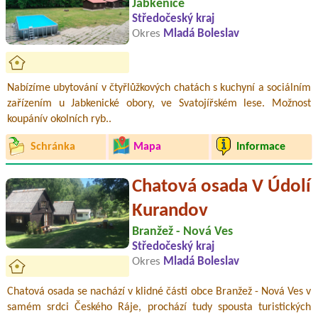
Jabkenice
Středočeský kraj
Okres
Mladá Boleslav
Nabízíme ubytování v čtyřlůžkových chatách s kuchyní a sociálním
zařízením u Jabkenické obory, ve Svatojířském lese. Možnost
koupánív okolních ryb..
Schránka
Mapa
Informace
Chatová osada V Údolí
Kurandov
Branžež - Nová Ves
Středočeský kraj
Okres
Mladá Boleslav
Chatová osada se nachází v klidné části obce Branžež - Nová Ves v
samém srdci Českého Ráje, prochází tudy spousta turistických