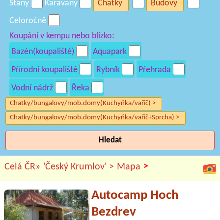
Stany
Karavany
Chatky
Budovy
Celoročně
Koupání v kempu nebo blízko:
Bazén(koupaliště)
Aquapark
Přírodní koupaliště
Rybník
Přehrada
Vodní nádrž
Řeka
Chatky/bungalovy/mob.domy(Kuchyňka/vařič) >
Chatky/bungalovy/mob.domy(Kuchyňka/vařič+Sprcha) >
Hledat
>
Celá ČR»
'Český Krumlov' >
Mapa
Autocamp Hoch
Bezdrev