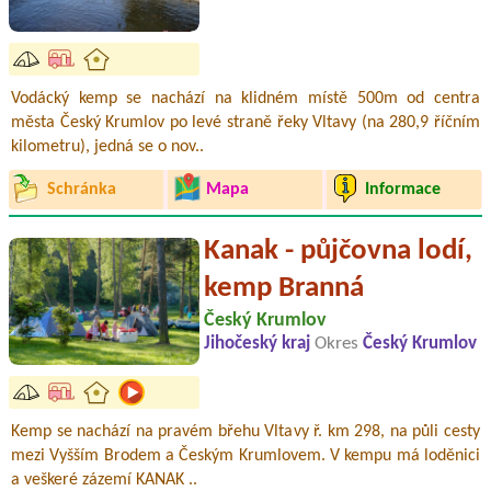
Vodácký kemp se nachází na klidném místě 500m od centra
města Český Krumlov po levé straně řeky Vltavy (na 280,9 říčním
kilometru), jedná se o nov..
Schránka
Mapa
Informace
Kanak - půjčovna lodí,
kemp Branná
Český Krumlov
Jihočeský kraj
Okres
Český Krumlov
Kemp se nachází na pravém břehu Vltavy ř. km 298, na půli cesty
mezi Vyšším Brodem a Českým Krumlovem. V kempu má loděnici
a veškeré zázemí KANAK ..