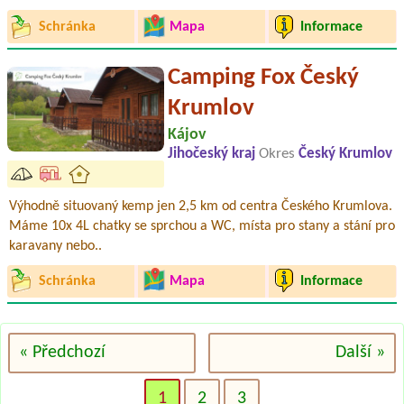
Schránka
Mapa
Informace
Camping Fox Český
Krumlov
Kájov
Jihočeský kraj
Okres
Český Krumlov
Výhodně situovaný kemp jen 2,5 km od centra Českého Krumlova.
Máme 10x 4L chatky se sprchou a WC, místa pro stany a stání pro
karavany nebo..
Schránka
Mapa
Informace
« Předchozí
Další »
1
2
3