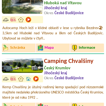
Hluboká nad Vltavou
Jihočeský kraj
Okres
České Budějovice
Autocamp Hoch leží v klidné oblasti v lese u rybníka Bezdrev🏖️
3,5km od Hluboké nad Vltavou a 8km od Českých Budějovic.
Ubytovat se můžete v čtyřl..
Schránka
Mapa
Informace
Camping Chvalšiny
Český Krumlov
Jihočeský kraj
Okres
České Budějovice
Kemp Chvalšiny je útulný rodinný kemp spadající pod nizozemské
majitele nedaleko překrásného UNESCO městěčka Český Krumlov,
které je od roku 1992 ..