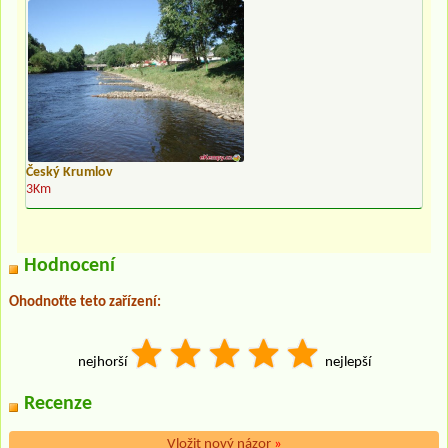
Český Krumlov
3Km
Hodnocení
Ohodnoťte teto zařízení:
nejhorší
nejlepší
Recenze
Vložit nový názor
»