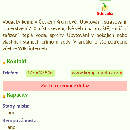
Schránka
Vodácký kemp v Českém Krumlově. Ubytování, stravování,
občerstvení 250 míst k sezení, dvě velká parkoviště, sociální
zařízení, teplá voda, sprchy. Ubytování v pokojích nebo
vlastních stanech přímo u vody. V areálu je vše potřebné
včetně WIFI internetu.
Kontakt
777 640 946
www.kempkrumlov.cz
»
Telefon:
Zaslat rezervaci/dotaz
Kapacity
Stany místa:
ano
Kempová místa:
ano