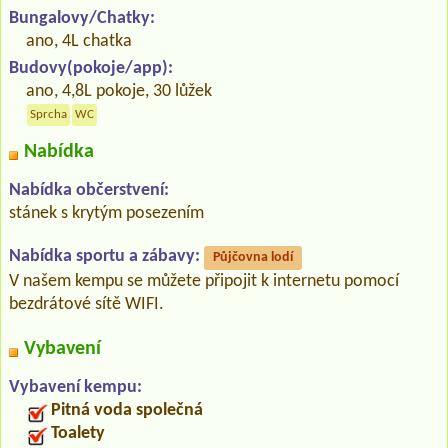
Bungalovy/Chatky:
ano, 4L chatka
Budovy(pokoje/app):
ano, 4,8L pokoje, 30 lůžek
Sprcha
WC
Nabídka
Nabídka občerstvení:
stánek s krytým posezením
Nabídka sportu a zábavy:
Půjčovna lodí
V našem kempu se můžete připojit k internetu pomocí
bezdrátové sítě WIFI.
Vybavení
Vybavení kempu:
Pitná voda společná
Toalety