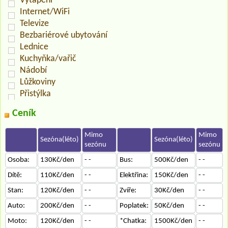
Vytápění
Internet/WiFi
Televize
Bezbariérové ubytování
Lednice
Kuchyňka/vařič
Nádobí
Lůžkoviny
Přistýlka
Ceník
Mimo
Mimo
Sezóna(léto)
Sezóna(léto)
sezónu
sezónu
Osoba:
130Kč/den
- -
Bus:
500Kč/den
- -
Dítě:
110Kč/den
- -
Elektřina:
150Kč/den
- -
Stan:
120Kč/den
- -
Zvíře:
30Kč/den
- -
Auto:
200Kč/den
- -
Poplatek:
50Kč/den
- -
Moto:
120Kč/den
- -
*Chatka:
1500Kč/den
- -