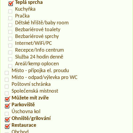
Teplá sprcha
Kuchyňka
Pračka
Dětské hřiště/baby room
Bezbariérové toalety
Bezbariérové sprchy
Internet/WiFi/PC
Recepce/Info centrum
Služba 24 hodin denně
Areál/kemp oplocen
Místo - přípojka el. proudu
Místo - odpad/výlevka pro WC
Poštovní schránka
Společenská místnost
Můžete mít zvíře
Parkoviště
Úschovna kol
Ohniště/grilování
Restaurace
Obchod