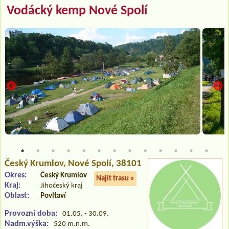
Vodácký kemp Nové Spolí
Český Krumlov
, Nové Spolí, 38101
Okres:
Český Krumlov
Najít trasu »
Kraj:
Jihočeský kraj
Oblast:
Povltaví
Provozní doba:
01.05. - 30.09.
Nadm.výška:
520 m.n.m.