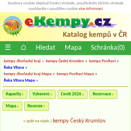
Soubory cookie zlepšují funkci stránek, používáním těchto stránek
souhlasíte s použitím cookie
více informací
☰
⌂
Hledat
Mapa
Schránka(
0
)
kempy Jihočeský kraj
»
kempy Český Krumlov
»
kempy Povltaví
»
Řeka Vltava
»
kempy Jihočeský kraj Mapa
»
kempy Povltaví Mapa
»
Řeka Vltava Mapa
»
Kapacity
Vybavení
Ceník 2026
Rezervace
Mapa
Recenze
kempy Český Krumlov
«
zpět na výpis
|