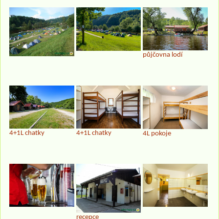
půjčovna lodí
4+1L chatky
4+1L chatky
4L pokoje
recepce