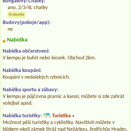
Bungalovy/Chatky:
ano, 2/3/4L chatky
El.zásuvka
Budovy(pokoje/app):
ne
Nabídka
Nabídka občerstvení:
V kempu je bufet nebo kiosek. Obchod 2km.
Nabídka koupání:
Koupání v nedalekých rybnících.
Nabídka sportu a zábavy:
V kempu je půjčovna pramic a kanoí, můžete si zde zahrát
volejbal apod.
Nabídka turistiky:
Turistika
»
Možnost pěší turistiky a cyklistiky. Navštívit můžete v
blízkem okolí zámek Stráž nad Nežárkou, Jindřichův Hradec,