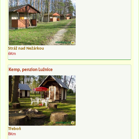
Stráž nad Nežárkou
6Km
Kemp, penzion Lužnice
Třeboň
8Km