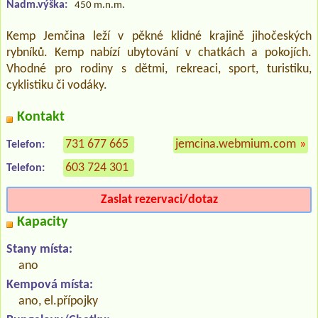
Nadm.výška:
450 m.n.m.
Kemp Jemčina leží v pěkné klidné krajině jihočeských
rybníků. Kemp nabízí ubytování v chatkách a pokojích.
Vhodné pro rodiny s dětmi, rekreaci, sport, turistiku,
cyklistiku či vodáky.
Kontakt
731 677 665
jemcina.webmium.com
»
Telefon:
603 724 301
Telefon:
Zaslat rezervaci/dotaz
Kapacity
Stany místa:
ano
Kempová místa:
ano, el.přípojky