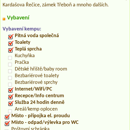
Kardašova Řečice, zámek Třeboň a mnoho dalších.
Vybavení
Vybavení kempu:
Pitná voda společná
Toalety
Teplá sprcha
Kuchyňka
Pračka
Dětské hřiště/baby room
Bezbariérové toalety
Bezbariérové sprchy
Internet/WiFi/PC
Recepce/Info centrum
Služba 24 hodin denně
Areál/kemp oplocen
Místo - přípojka el. proudu
Místo - odpad/výlevka pro WC
Poštovní schránka