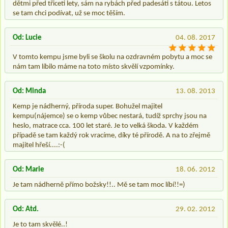
dětmi před třiceti lety, sám na rybách před padesáti s tátou. Letos
se tam chci podívat, už se moc těším.
Od: Lucie
04. 08. 2017
V tomto kempu jsme byli se školu na ozdravném pobytu a moc se
nám tam líbilo máme na toto místo skvělí vzpomínky.
Od: Minda
13. 08. 2013
Kemp je nádherný, příroda super. Bohužel majitel
kempu(nájemce) se o kemp vůbec nestará, tudíž sprchy jsou na
heslo, matrace cca. 100 let staré. Je to velká škoda. V každém
případě se tam každý rok vracíme, díky té přírodě. A na to zřejmě
majitel hřeší....:-(
Od: Marie
18. 06. 2012
Je tam nádherně přímo božsky!!.. Mě se tam moc líbí!!=)
Od: Atd.
29. 02. 2012
Je to tam skvělé..!