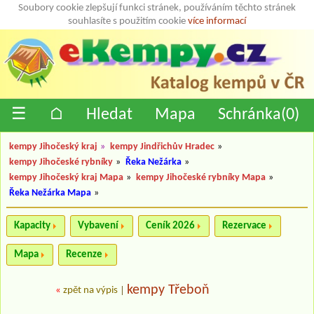
Soubory cookie zlepšují funkci stránek, používáním těchto stránek
souhlasíte s použitím cookie
více informací
☰
⌂
Hledat
Mapa
Schránka(
0
)
kempy Jihočeský kraj
»
kempy Jindřichův Hradec
»
kempy Jihočeské rybníky
»
Řeka Nežárka
»
kempy Jihočeský kraj Mapa
»
kempy Jihočeské rybníky Mapa
»
Řeka Nežárka Mapa
»
Kapacity
Vybavení
Ceník 2026
Rezervace
Mapa
Recenze
kempy Třeboň
«
zpět na výpis
|