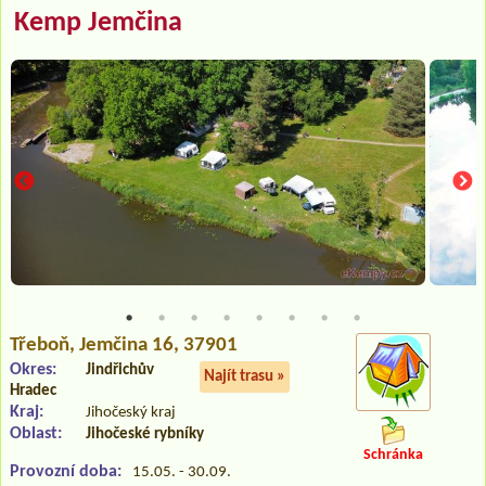
Kemp Jemčina
Třeboň
, Jemčina 16, 37901
Okres:
Jindřichův
Najít trasu »
Hradec
Kraj:
Jihočeský kraj
Oblast:
Jihočeské rybníky
Schránka
Provozní doba:
15.05. - 30.09.