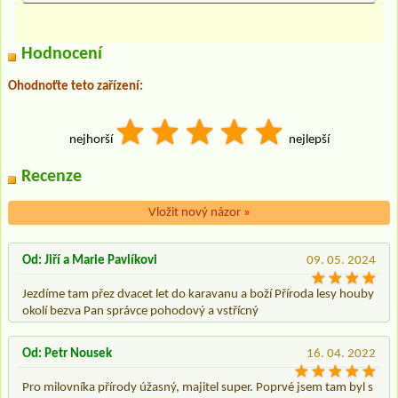
Hodnocení
Ohodnoťte teto zařízení:
nejhorší
nejlepší
Recenze
Vložit nový názor
»
Od: Jiří a Marie Pavlíkovi
09. 05. 2024
Jezdíme tam přez dvacet let do karavanu a boží Příroda lesy houby
okolí bezva Pan správce pohodový a vstřícný
Od: Petr Nousek
16. 04. 2022
Pro milovníka přírody úžasný, majitel super. Poprvé jsem tam byl s