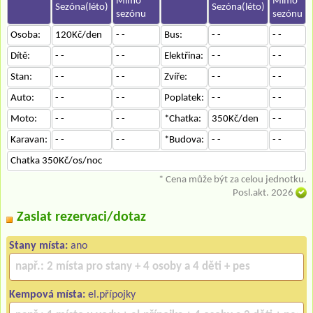
Mimo
Mimo
Sezóna(léto)
Sezóna(léto)
sezónu
sezónu
Osoba:
120Kč/den
- -
Bus:
- -
- -
Dítě:
- -
- -
Elektřina:
- -
- -
Stan:
- -
- -
Zvíře:
- -
- -
Auto:
- -
- -
Poplatek:
- -
- -
Moto:
- -
- -
*Chatka:
350Kč/den
- -
Karavan:
- -
- -
*Budova:
- -
- -
Chatka 350Kč/os/noc
* Cena může být za celou jednotku.
Posl.akt. 2026
Zaslat rezervaci/dotaz
Stany místa:
ano
Kempová místa:
el.přípojky