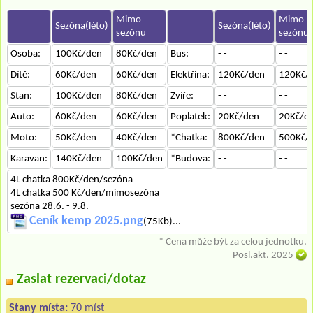
Mimo
Mimo
Sezóna(léto)
Sezóna(léto)
sezónu
sezónu
Osoba:
100Kč/den
80Kč/den
Bus:
- -
- -
Dítě:
60Kč/den
60Kč/den
Elektřina:
120Kč/den
120Kč/
Stan:
100Kč/den
80Kč/den
Zvíře:
- -
- -
Auto:
60Kč/den
60Kč/den
Poplatek:
20Kč/den
20Kč/d
Moto:
50Kč/den
40Kč/den
*Chatka:
800Kč/den
500Kč/
Karavan:
140Kč/den
100Kč/den
*Budova:
- -
- -
4L chatka 800Kč/den/sezóna
4L chatka 500 Kč/den/mimosezóna
sezóna 28.6. - 9.8.
Ceník kemp 2025.png
(75Kb)...
* Cena může být za celou jednotku.
Posl.akt. 2025
Zaslat rezervaci/dotaz
Stany místa:
70 míst