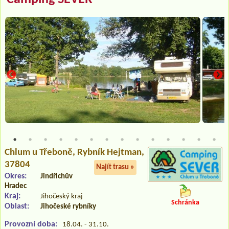
Chlum u Třeboně
, Rybník Hejtman,
37804
Najít trasu »
Okres:
Jindřichův
Hradec
Kraj:
Jihočeský kraj
Schránka
Oblast:
Jihočeské rybníky
Provozní doba:
18.04. - 31.10.