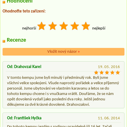
Hodnocení
Ohodnoťte teto zařízení:
nejhorší
nejlepší
Recenze
Vložit nový názor
»
Od: Drahovzal Karel
19. 05. 2016
V tomto kempu jsme byli minulý i předminulý rok. Byli jsme
všichni velice spokojeni. Všude naprostý pořádek a velice příjemný
personál. Jsme ubytováni ve vlastním karavanu a letos se do
tohoto kempu chcene i s vnučkama vrátit. Doufáme, že se nám
opět dovolená vydaří jako poslední dva roky. Ještě jednou
děkujeme za dvě krásné dovolené. Drahovzalovi.
Od: František Hyčka
11. 06. 2014
Do tohoto kempu jezdím s rodinou pravidelně již 16 let. Začali