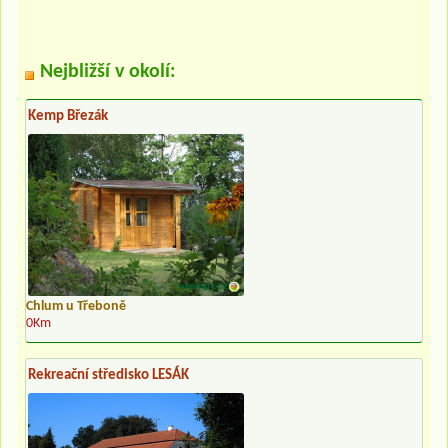
Nejbližší v okolí:
Kemp Březák
Chlum u Třeboně
0Km
Rekreační středisko LESÁK