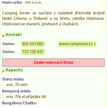
Nadm.výška:
495 m.n.m.
Camping Server se nachází v malebné jihočeské krajině
blízko Chlumu u Třeboně a na břehu rybníka Hejtmana.
Ubytování ve stanech, přívěsech a chatkách.
Kontakt
602 393 683
www.campsever.cz
»
Telefon:
732 728 441
Telefon:
Zaslat rezervaci/dotaz
Kapacity
Stany místa:
ano, 70 míst
Kempová místa:
ano, 70x el.přípojka 6A
Bungalovy/Chatky: