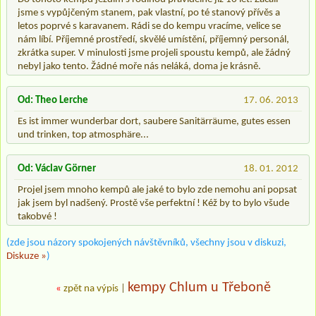
jsme s vypůjčeným stanem, pak vlastní, po té stanový přívěs a
letos poprvé s karavanem. Rádi se do kempu vracíme, velice se
nám líbí. Příjemné prostředí, skvělé umístění, příjemný personál,
zkrátka super. V minulosti jsme projeli spoustu kempů, ale žádný
nebyl jako tento. Žádné moře nás neláká, doma je krásně.
Od: Theo Lerche
17. 06. 2013
Es ist immer wunderbar dort, saubere Sanitärräume, gutes essen
und trinken, top atmosphäre...
Od: Václav Görner
18. 01. 2012
Projel jsem mnoho kempů ale jaké to bylo zde nemohu ani popsat
jak jsem byl nadšený. Prostě vše perfektní ! Kéž by to bylo všude
takobvé !
(zde jsou názory spokojených návštěvníků, všechny jsou v diskuzi,
Diskuze »
)
kempy Chlum u Třeboně
«
zpět na výpis
|