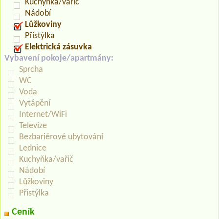
Kuchyňka/vařič
Nádobí
Lůžkoviny
Přistýlka
Elektrická zásuvka
Vybavení pokoje/apartmány:
Sprcha
WC
Voda
Vytápění
Internet/WiFi
Televize
Bezbariérové ubytování
Lednice
Kuchyňka/vařič
Nádobí
Lůžkoviny
Přistýlka
Ceník