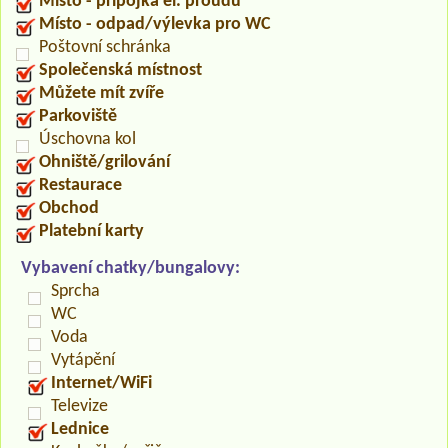
Místo - přípojka el. proudu
Místo - odpad/výlevka pro WC
Poštovní schránka
Společenská místnost
Můžete mít zvíře
Parkoviště
Úschovna kol
Ohniště/grilování
Restaurace
Obchod
Platební karty
Vybavení chatky/bungalovy:
Sprcha
WC
Voda
Vytápění
Internet/WiFi
Televize
Lednice