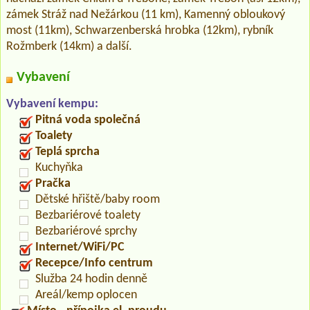
zámek Stráž nad Nežárkou (11 km), Kamenný obloukový
most (11km), Schwarzenberská hrobka (12km), rybník
Rožmberk (14km) a další.
Vybavení
Vybavení kempu:
Pitná voda společná
Toalety
Teplá sprcha
Kuchyňka
Pračka
Dětské hřiště/baby room
Bezbariérové toalety
Bezbariérové sprchy
Internet/WiFi/PC
Recepce/Info centrum
Služba 24 hodin denně
Areál/kemp oplocen