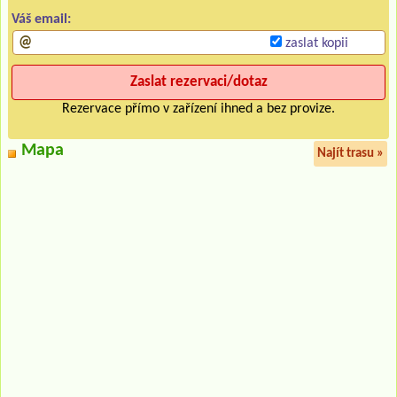
Váš email:
zaslat kopii
Rezervace přímo v zařízení ihned a bez provize.
Mapa
Najít trasu »