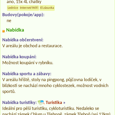
ano, 15x 4L chatky
Lednice
Internet/WiFi
El.zásuvka
Budovy(pokoje/app):
ne
Nabídka
Nabídka občerstvení:
V areálu je obchod a restaurace.
Nabídka koupání:
Možnost koupání v rybníku.
Nabídka sportu a zábavy:
V areálu hřiště, stoly na pingpong, půjčovna lodiček, v
blízkosti se nachází mnoho cyklostezek, možnost vodních
sportů.
Nabídka turistiky:
Turistika
»
Ideální pro pěší turistiku, cykloturistiku. Nedaleko se
nachází zámek Chlum u Třeboně, zámek Třeboň (asi 12km),