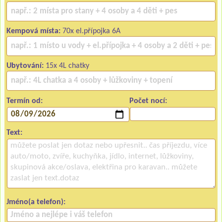
Kempová místa:
70x el.přípojka 6A
Ubytování:
15x 4L chatky
Termín od:
Počet nocí:
Text:
Jméno(a telefon):