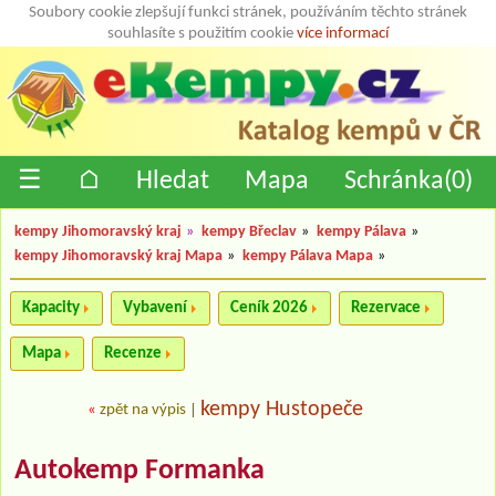
Soubory cookie zlepšují funkci stránek, používáním těchto stránek
souhlasíte s použitím cookie
více informací
☰
⌂
Hledat
Mapa
Schránka(
0
)
kempy Jihomoravský kraj
»
kempy Břeclav
»
kempy Pálava
»
kempy Jihomoravský kraj Mapa
»
kempy Pálava Mapa
»
Kapacity
Vybavení
Ceník 2026
Rezervace
Mapa
Recenze
kempy Hustopeče
«
zpět na výpis
|
Autokemp Formanka