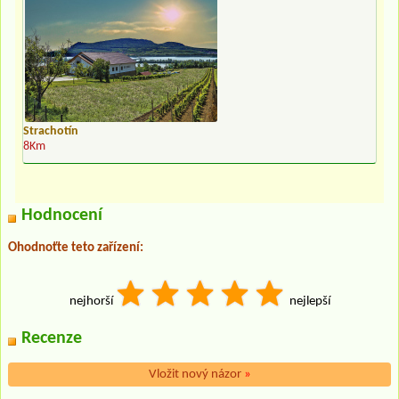
Strachotín
8Km
Hodnocení
Ohodnoťte teto zařízení:
nejhorší
nejlepší
Recenze
Vložit nový názor
»