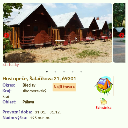
4L chatky
Hustopeče
, Šafaříkova 21, 69301
Okres:
Břeclav
Najít trasu »
Kraj:
Jihomoravský
kraj
Oblast:
Pálava
Schránka
Provozní doba:
31.01. - 31.12.
Nadm.výška:
195 m.n.m.