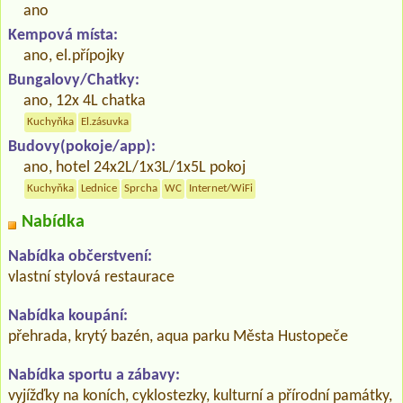
ano
Kempová místa:
ano, el.přípojky
Bungalovy/Chatky:
ano, 12x 4L chatka
Kuchyňka
El.zásuvka
Budovy(pokoje/app):
ano, hotel 24x2L/1x3L/1x5L pokoj
Kuchyňka
Lednice
Sprcha
WC
Internet/WiFi
Nabídka
Nabídka občerstvení:
vlastní stylová restaurace
Nabídka koupání:
přehrada, krytý bazén, aqua parku Města Hustopeče
Nabídka sportu a zábavy:
vyjížďky na koních, cyklostezky, kulturní a přírodní památky,