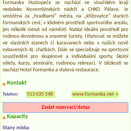
Formanka Hustopeče se nachází ve vinařském kraji
nedaleko Novomlýnských nádrží a CHKO Pálava. Je
umístěna za „hradbami” města, na „křižovatce” starých
formanských cest, v klidném prostředí sportovního areálu,
jen několik minut od náměstí. Nabízí ideální prostředí pro
rodinou dovolenou a znavené turisty. Ubytovat se můžete
ve vlastních stanech či karavanech nebo v našich nově
vybavených 4L chatkách. Dále se specializuje na sportovní
soustředění pro skupinové a individuální sporty, školní
výlety, kurzy, semináře, rodinnou rekreaci. V blízkosti se
nachází Hotel Formanka a stylová restaurace.
Kontakt
513 035 548
www.formanka.net
»
Telefon:
Zaslat rezervaci/dotaz
Kapacity
Stany místa: