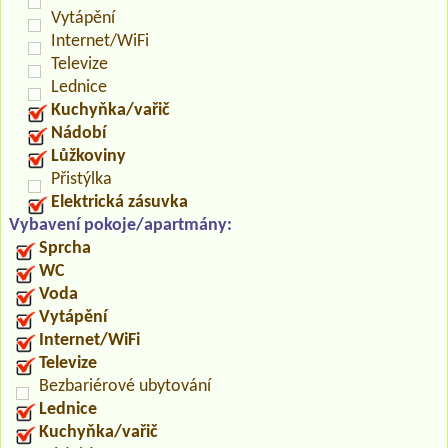
Vytápění
Internet/WiFi
Televize
Lednice
Kuchyňka/vařič
Nádobí
Lůžkoviny
Přistýlka
Elektrická zásuvka
Vybavení pokoje/apartmány:
Sprcha
WC
Voda
Vytápění
Internet/WiFi
Televize
Bezbariérové ubytování
Lednice
Kuchyňka/vařič