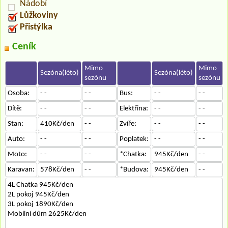
Nádobí
Lůžkoviny
Přistýlka
Ceník
Mimo
Mimo
Sezóna(léto)
Sezóna(léto)
sezónu
sezónu
Osoba:
- -
- -
Bus:
- -
- -
Dítě:
- -
- -
Elektřina:
- -
- -
Stan:
410Kč/den
- -
Zvíře:
- -
- -
Auto:
- -
- -
Poplatek:
- -
- -
Moto:
- -
- -
*Chatka:
945Kč/den
- -
Karavan:
578Kč/den
- -
*Budova:
945Kč/den
- -
4L Chatka 945Kč/den
2L pokoj 945Kč/den
3L pokoj 1890Kč/den
Mobilní dům 2625Kč/den