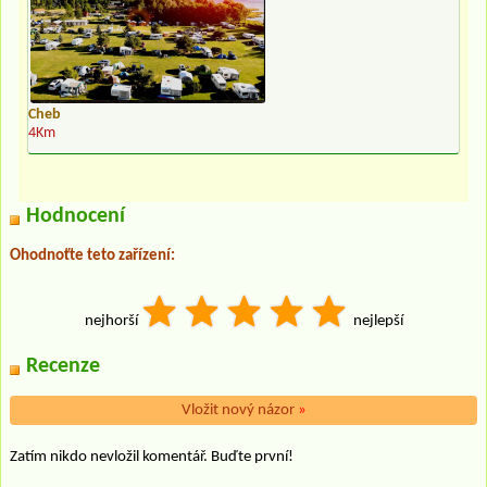
Cheb
4Km
Hodnocení
Ohodnoťte teto zařízení:
nejhorší
nejlepší
Recenze
Vložit nový názor
»
Zatím nikdo nevložil komentář. Buďte první!