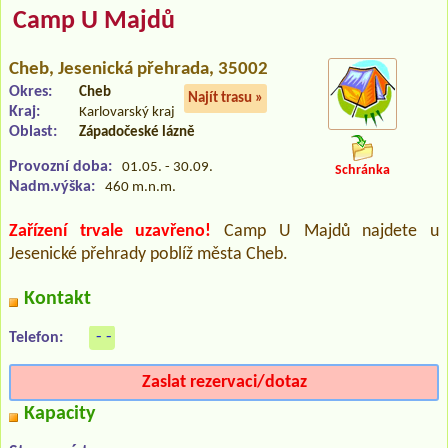
Camp U Majdů
Cheb
, Jesenická přehrada, 35002
Okres:
Cheb
Najít trasu »
Kraj:
Karlovarský kraj
Oblast:
Západočeské lázně
Provozní doba:
01.05. - 30.09.
Schránka
Nadm.výška:
460 m.n.m.
Zařízení trvale uzavřeno!
Camp U Majdů najdete u
Jesenické přehrady poblíž města Cheb.
Kontakt
- -
Telefon:
Zaslat rezervaci/dotaz
Kapacity