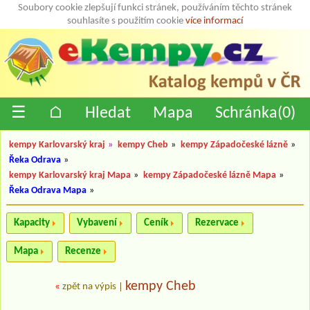
Soubory cookie zlepšují funkci stránek, používáním těchto stránek
souhlasíte s použitím cookie
více informací
☰
⌂
Hledat
Mapa
Schránka(
0
)
kempy Karlovarský kraj
»
kempy Cheb
»
kempy Západočeské lázně
»
Řeka Odrava
»
kempy Karlovarský kraj Mapa
»
kempy Západočeské lázně Mapa
»
Řeka Odrava Mapa
»
Kapacity
Vybavení
Ceník
Rezervace
Mapa
Recenze
kempy Cheb
«
zpět na výpis
|