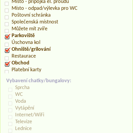
Místo - přípojka el. proudu
Místo - odpad/výlevka pro WC
Poštovní schránka
Společenská místnost
Můžete mít zvíře
Parkoviště
Úschovna kol
Ohniště/grilování
Restaurace
Obchod
Platební karty
Vybavení chatky/bungalovy:
Sprcha
WC
Voda
Vytápění
Internet/WiFi
Televize
Lednice