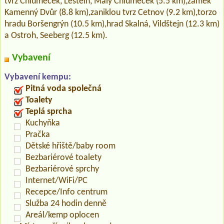
tvrz Chlumeček, Lestein, Malý Chlumeček (5.5 km),zámek
Kamenný Dvůr (8.8 km),zaniklou tvrz Cetnov (9.2 km),torzo
hradu Boršengrýn (10.5 km),hrad Skalná, Vildštejn (12.3 km)
a Ostroh, Seeberg (12.5 km).
Vybavení
Vybavení kempu:
Pitná voda společná
Toalety
Teplá sprcha
Kuchyňka
Pračka
Dětské hřiště/baby room
Bezbariérové toalety
Bezbariérové sprchy
Internet/WiFi/PC
Recepce/Info centrum
Služba 24 hodin denně
Areál/kemp oplocen