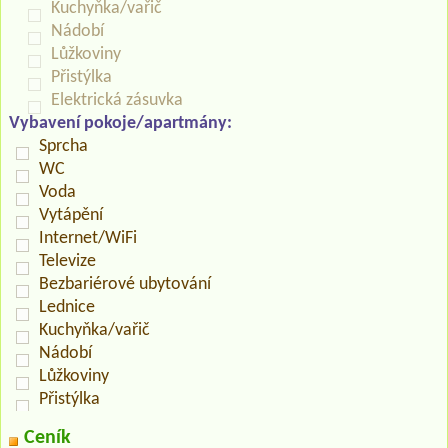
Kuchyňka/vařič
Nádobí
Lůžkoviny
Přistýlka
Elektrická zásuvka
Vybavení pokoje/apartmány:
Sprcha
WC
Voda
Vytápění
Internet/WiFi
Televize
Bezbariérové ubytování
Lednice
Kuchyňka/vařič
Nádobí
Lůžkoviny
Přistýlka
Ceník