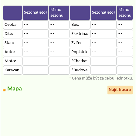
Mimo
Mimo
Sezóna(léto)
Sezóna(léto)
sezónu
sezónu
Osoba:
- -
- -
Bus:
- -
- -
Dítě:
- -
- -
Elektřina:
- -
- -
Stan:
- -
- -
Zvíře:
- -
- -
Auto:
- -
- -
Poplatek:
- -
- -
Moto:
- -
- -
*Chatka:
- -
- -
Karavan:
- -
- -
*Budova:
- -
- -
* Cena může být za celou jednotku.
Mapa
Najít trasu »