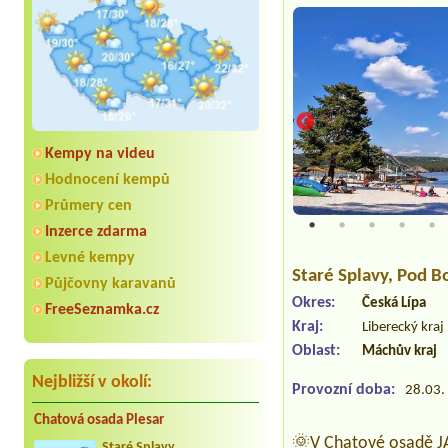
Kempy na videu
Hodnocení kempů
Průmery cen
Inzerce zdarma
Levné kempy
Staré Splavy
, Pod 
Půjčovny karavanů
Okres:
Česká Lípa
FreeSeznamka.cz
Kraj:
Liberecký kraj
Oblast:
Máchův kraj
Nejbližší v okolí:
Provozní doba:
28.03. 
Chatová osada Plesar
🌞V Chatové osadě JA
Staré Splavy