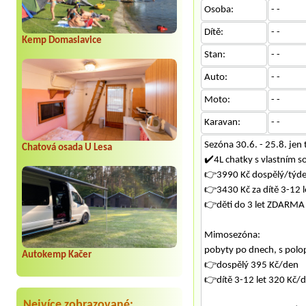
Osoba:
- -
Dítě:
- -
Kemp Domaslavice
Stan:
- -
Auto:
- -
Moto:
- -
Karavan:
- -
Sezóna 30.6. - 25.8. jen
Chatová osada U Lesa
✔️4L chatky s vlastním so
👉3990 Kč dospělý/týden
👉3430 Kč za dítě 3-12 l
👉děti do 3 let ZDARMA 
Mimosezóna:
pobyty po dnech, s polop
Autokemp Kačer
👉dospělý 395 Kč/den
👉dítě 3-12 let 320 Kč/
Nejvíce zobrazované: