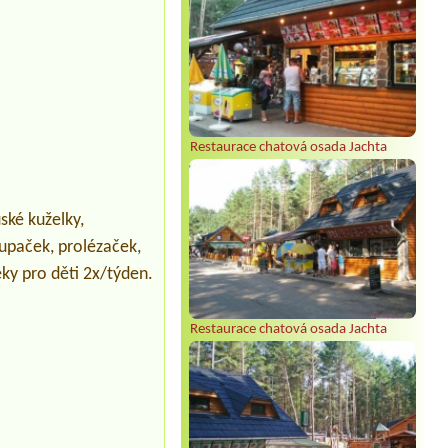
Restaurace chatová osada Jachta
ské kuželky,
houpaček, prolézaček,
éky pro děti 2x/týden.
Restaurace chatová osada Jachta