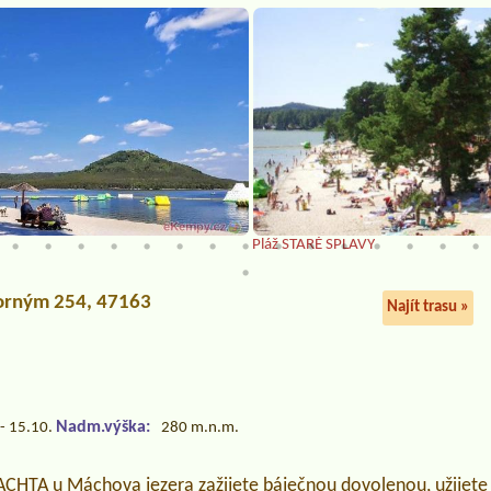
Pláž STARÉ SPLAVY
Borným 254, 47163
Najít trasu »
Nadm.výška:
- 15.10.
280 m.n.m.
CHTA u Máchova jezera zažijete báječnou dovolenou, užijete s