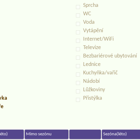
Sprcha
WC
Voda
Vytápění
Internet/WiFi
Televize
Bezbariérové ubytování
Lednice
Kuchyňka/vařič
Nádobí
Lůžkoviny
uvka
Přistýlka
ře
éto)
Mimo sezónu
Sezóna(léto)