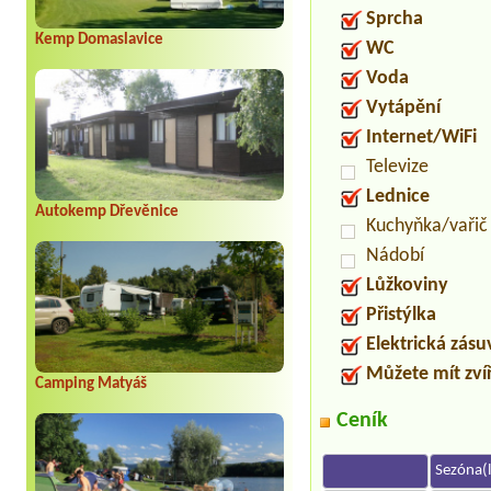
Sprcha
Kemp Domaslavice
WC
Voda
Vytápění
Internet/WiFi
Televize
Lednice
Autokemp Dřevěnice
Kuchyňka/vařič
Nádobí
Lůžkoviny
Přistýlka
Elektrická zás
Můžete mít zví
Camping Matyáš
Ceník
Sezóna(l