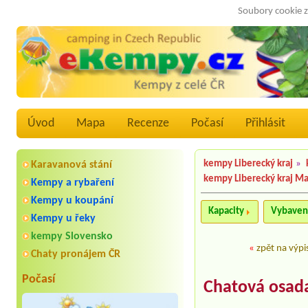
Soubory cookie z
Úvod
Mapa
Recenze
Počasí
Přihlásit
kempy Liberecký kraj
»
Karavanová stání
kempy Liberecký kraj M
Kempy a rybaření
Kempy u koupání
Kapacity
Vybaven
Kempy u řeky
kempy Slovensko
«
zpět na výpi
Chaty pronájem ČR
Počasí
Chatová osada