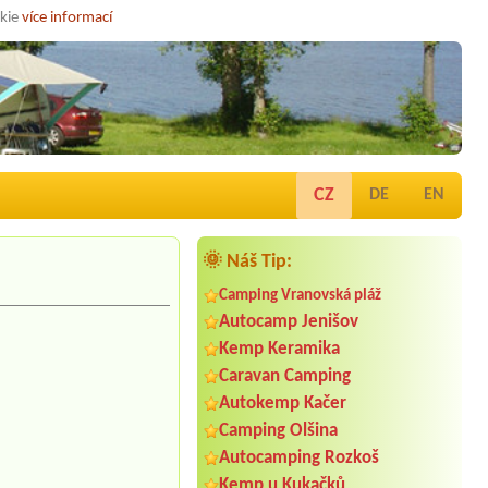
okie
více informací
CZ
DE
EN
🌞 Náš Tip:
Camping Vranovská pláž
Autocamp Jenišov
Kemp Keramika
Caravan Camping
Autokemp Kačer
Camping Olšina
Autocamping Rozkoš
Kemp u Kukačků