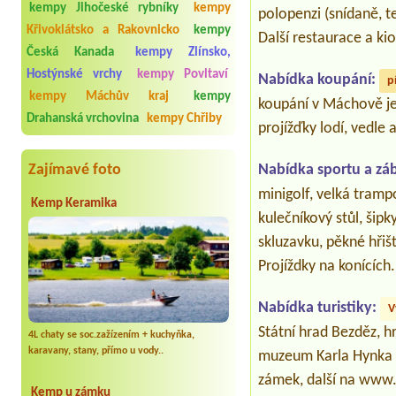
kempy Jihočeské rybníky
kempy
polopenzi (snídaně, t
Křivoklátsko a Rakovnicko
kempy
Další restaurace a kio
Česká Kanada
kempy Zlínsko,
Hostýnské vrchy
kempy Povltaví
Nabídka koupání:
p
kempy Máchův kraj
kempy
koupání v Máchově je
Drahanská vrchovina
kempy Chřiby
projížďky lodí, vedle 
Nabídka sportu a zá
Zajímavé foto
minigolf, velká tramp
Kemp Keramika
kulečníkový stůl, šipk
skluzavku, pěkné hřiš
Projíždky na konících.
Nabídka turistiky:
V
Státní hrad Bezděz, h
4L chaty se soc.zažízením + kuchyňka,
karavany, stany, přímo u vody..
muzeum Karla Hynka
zámek, další na www
Kemp u zámku