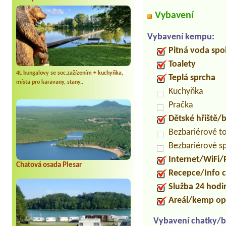
Vybavení
Vybavení kempu:
Pitná voda spo
Toalety
4L bungalovy se soc.zažízením + kuchyňka,
Teplá sprcha
místa pro karavany, stany..
Kuchyňka
Pračka
Dětské hřiště
Bezbariérové t
Bezbariérové s
Internet/WiFi/
Chatová osada Plesar
Recepce/Info 
Služba 24 hod
Areál/kemp op
Vybavení chatky/b