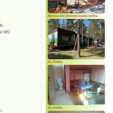
Restaurace chatová osada Jachta
du
pro WC
4L chatka
4L chatka
y: