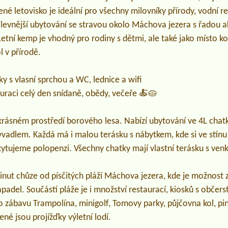
bené letovisko je ideální pro všechny milovníky přírody, vodní 
jlevnější ubytování se stravou okolo Máchova jezera s řadou ak
Letní kemp je vhodný pro rodiny s dětmi, ale také jako místo ko
l v přírodě.
y s vlasní sprchou a WC, lednice a wifi
uraci celý den snídaně, obědy, večeře 🍝🥧
 krásném prostředí borového lesa. Nabízí ubytování ve 4L cha
vadlem. Každá má i malou terásku s nábytkem, kde si ve stínu
kytujeme polopenzi. Všechny chatky mají vlastní terásku s ve
nut chůze od písčitých pláží Máchova jezera, kde je možnost 
lapadel. Součástí pláže je i množství restaurací, kiosků s obče
ro zábavu Trampolína, minigolf, Tomovy parky, půjčovna kol, pi
ené jsou projížďky výletní lodí.