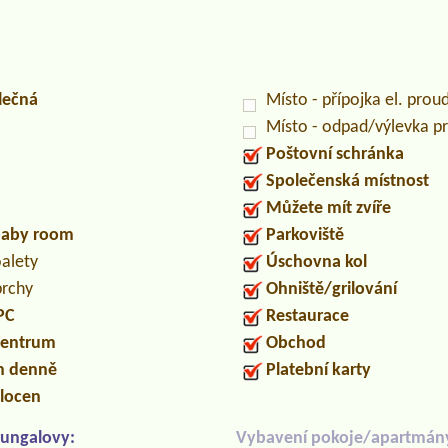
lečná
Místo - přípojka el. prou
Místo - odpad/výlevka 
Poštovní schránka
Společenská místnost
Můžete mít zvíře
/baby room
Parkoviště
oalety
Úschovna kol
prchy
Ohniště/grilování
PC
Restaurace
centrum
Obchod
in denně
Platební karty
locen
ungalovy:
Vybavení pokoje/apartmán