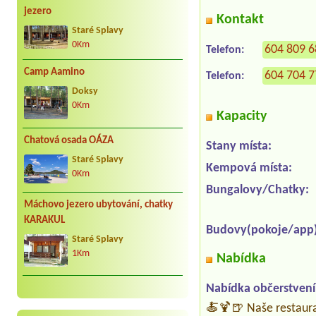
jezero
Kontakt
Staré Splavy
0Km
604 809 
Telefon:
Camp Aamino
604 704 
Telefon:
Doksy
0Km
Kapacity
Chatová osada OÁZA
Stany místa:
Staré Splavy
Kempová místa:
0Km
Bungalovy/Chatky:
Máchovo jezero ubytování, chatky
KARAKUL
Budovy(pokoje/app)
Staré Splavy
1Km
Nabídka
Nabídka občerstvení
🍝🍹🍺 Naše restaura