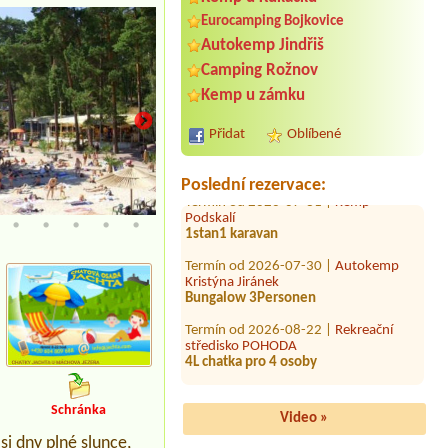
Eurocamping Bojkovice
Autokemp Jindřiš
Termín od 2026-08-22 |
Tábořiště
HOGAN u Šabiny
Camping Rožnov
2 místa pro stan + 6 lidi
Kemp u zámku
Termín od 2026-07-31 |
Autocamp
Nové Město
Přidat
Oblíbené
1 Stellplatz 3 Personen
Termín od 2026-07-31 |
Kemp
Poslední rezervace:
Podskalí
1stan1 karavan
Termín od 2026-07-30 |
Autokemp
Kristýna Jiránek
Bungalow 3Personen
Termín od 2026-08-22 |
Rekreační
středisko POHODA
4L chatka pro 4 osoby
Termín od 2026-08-05 |
Family kemp
Máchovo jezero
1 x place for a tent, 2 persons
Schránka
Video »
Termín od 2026-08-09 |
Autokemp
i dny plné slunce,
Kosmonosy