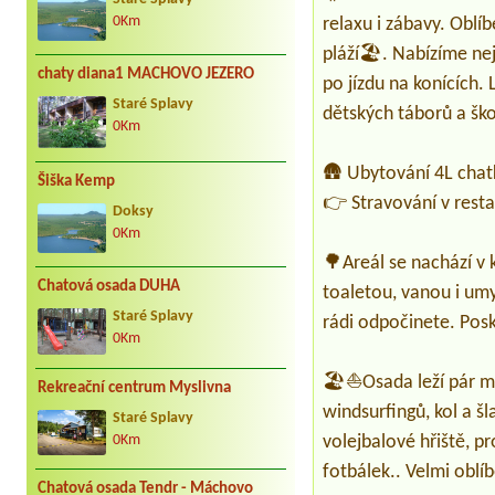
relaxu i zábavy. Oblí
0Km
pláží🏖️. Nabízíme ne
chaty diana1 MACHOVO JEZERO
po jízdu na konících. 
Staré Splavy
dětských táborů a ško
0Km
🛖 Ubytování 4L chatk
Šiška Kemp
👉 Stravování v resta
Doksy
0Km
🌳Areál se nachází v
Chatová osada DUHA
toaletou, vanou i umy
Staré Splavy
rádi odpočinete. Pos
0Km
🏖️⛵Osada leží pár mi
Rekreační centrum Myslivna
windsurfingů, kol a š
Staré Splavy
volejbalové hřiště, p
0Km
fotbálek.. Velmi oblíb
Chatová osada Tendr - Máchovo