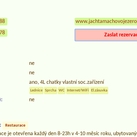
688
www.jachtamachovojezero
778
Zaslat rezerva
ne
ne
ano, 4L chatky vlastní soc.zařízení
Lednice
Sprcha
WC
Internet/WiFi
El.zásuvka
:
ne
:
Restaurace
ce je otevřena každý den 8-23h v 4-10 měsíc roku, ubytova