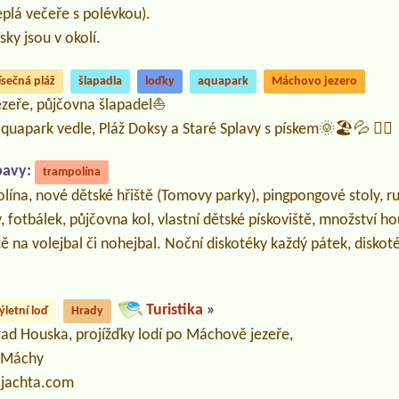
eplá večeře s polévkou).
sky jsou v okolí.
ísečná pláž
šlapadla
loďky
aquapark
Máchovo jezero
zeře, půjčovna šlapadel⛵
aquapark vedle, Pláž Doksy a Staré Splavy s pískem🌞🏖️💦 🤽‍♂️
bavy:
trampolína
olína, nové dětské hřiště (Tomovy parky), pingpongové stoly, ru
y, fotbálek, půjčovna kol, vlastní dětské pískoviště, množství 
tě na volejbal či nohejbal. Noční diskotéky každý pátek, diskot
Turistika
»
ýletní loď
Hrady
rad Houska, projížďky lodí po Máchově jezeře,
 Máchy
.jachta.com