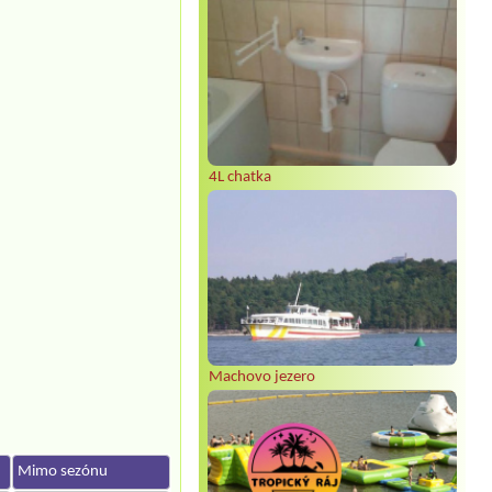
4L chatka
Machovo jezero
Mimo sezónu