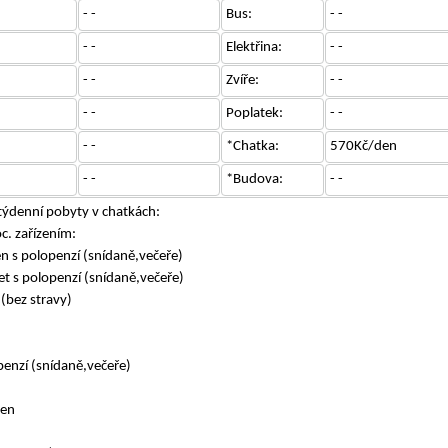
- -
Bus:
- -
- -
Elektřina:
- -
- -
Zvíře:
- -
- -
Poplatek:
- -
- -
*Chatka:
570Kč/den
- -
*Budova:
- -
 týdenní pobyty v chatkách:
c. zařízením:
 s polopenzí (snídaně,večeře)
et s polopenzí (snídaně,večeře)
(bez stravy)
enzí (snídaně,večeře)
den