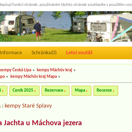
lepšují funkci stránek, používáním těchto stránek souhlasíte s použitím co
Informace
Schránka(
0
)
Letní soutěž
kempy Česká Lípa
»
kempy Máchův kraj
»
apa
»
kempy Máchův kraj Mapa
»
í
Ceník 2025
Rezervace
Mapa
Recenze
kempy Staré Splavy
s
|
 Jachta u Máchova jezera