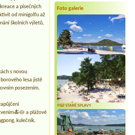
4 osoby 2x dospělí 2 děti
rekreace a písečných
Foto galerie
Termín od 2026-08-01 |
Autokempink
tivit od minigolfu až
Dřenice
nání školních výletů,
1X Wohnmobil, 1X kleines Zelt, 3x
Erwachsene, 1x Kind, 1x Hund
Termín od 2026-07-26 |
Koupaliště a
kemp BROUMAR
1 Zelt mit 2 Personen, Strom, 1 Auto
Termín od 2026-08-01 |
Autokemp
Ždáň
1 místo pro stan + 1 auto + 3 osoby + 1
tkách s novou
dítě + 2 psy
 borového lesa jistě
nkovním posezením.
zapůjčení
Pláž STARÉ SPLAVY
rstvením🍝🥧 a plážové
ngpong, kulečník,