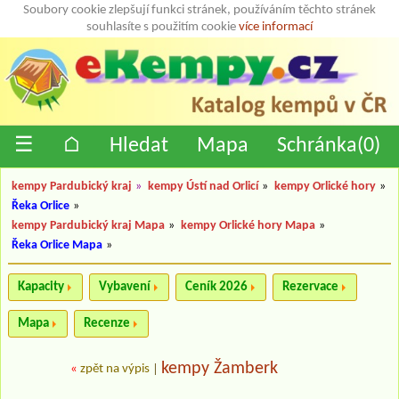
Soubory cookie zlepšují funkci stránek, používáním těchto stránek
souhlasíte s použitím cookie
více informací
☰
⌂
Hledat
Mapa
Schránka(
0
)
kempy Pardubický kraj
»
kempy Ústí nad Orlicí
»
kempy Orlické hory
»
Řeka Orlice
»
kempy Pardubický kraj Mapa
»
kempy Orlické hory Mapa
»
Řeka Orlice Mapa
»
Kapacity
Vybavení
Ceník 2026
Rezervace
Mapa
Recenze
kempy Žamberk
«
zpět na výpis
|