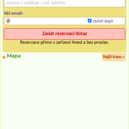
Váš email:
zaslat kopii
Rezervace přímo v zařízení ihned a bez provize.
Mapa
Najít trasu »