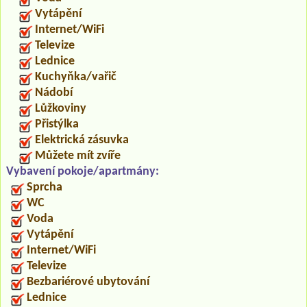
Vytápění
Internet/WiFi
Televize
Lednice
Kuchyňka/vařič
Nádobí
Lůžkoviny
Přistýlka
Elektrická zásuvka
Můžete mít zvíře
Vybavení pokoje/apartmány:
Sprcha
WC
Voda
Vytápění
Internet/WiFi
Televize
Bezbariérové ubytování
Lednice