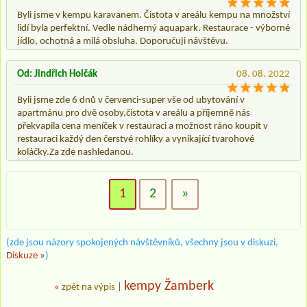
Byli jsme v kempu karavanem. Čistota v areálu kempu na množství
lidí byla perfektní. Vedle nádherný aquapark. Restaurace - výborné
jídlo, ochotná a milá obsluha. Doporučuji návštěvu.
Od: Jindřich Holčák
08. 08. 2022
Byli jsme zde 6 dnů v červenci-super vše od ubytování v
apartmánu pro dvě osoby,čistota v areálu a příjemně nás
překvapila cena meníček v restauraci a možnost ráno koupit v
restauraci každý den čerstvé rohlíky a vynikající tvarohové
koláčky.Za zde nashledanou.
1
2
»
(zde jsou názory spokojených návštěvníků, všechny jsou v diskuzi,
Diskuze »
)
kempy Žamberk
«
zpět na výpis
|