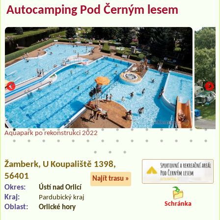
Autocamping Pod Černým lesem
Aquapark po rekonstrukci 2022
Žamberk
, U Koupaliště 1398,
56401
Najít trasu »
Okres:
Ústí nad Orlicí
Kraj:
Pardubický kraj
Schránka
Oblast:
Orlické hory