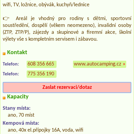
wifi, TV, ložnice, obývák, kuchyň/lednice
👉 Areál je vhodný pro rodiny s dětmi, sportovní
soustředění, dospělí (věkem neomezeno), invalidní osoby
(ZTP, ZTP/P), zájezdy a skupinové a firemní akce, školní
výlety vše s kompletním servisem i zábavou.
Kontakt
608 356 665
www.autocamping.cz
»
Telefon:
775 356 190
Telefon:
Zaslat rezervaci/dotaz
Kapacity
Stany místa:
ano, 70 míst
Kempová místa:
ano, 40x el.přípojky 16A, voda, wifi