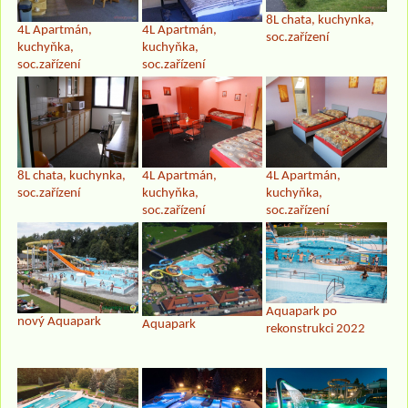
8L chata, kuchynka,
4L Apartmán,
4L Apartmán,
soc.zařízení
kuchyňka,
kuchyňka,
soc.zařízení
soc.zařízení
8L chata, kuchynka,
4L Apartmán,
4L Apartmán,
soc.zařízení
kuchyňka,
kuchyňka,
soc.zařízení
soc.zařízení
Aquapark po
nový Aquapark
Aquapark
rekonstrukci 2022