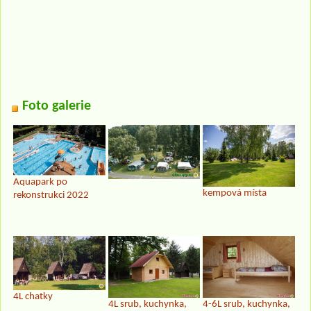
Foto galerie
Aquapark po
kempová místa
rekonstrukci 2022
4L chatky
4L srub, kuchynka,
4-6L srub, kuchynka,