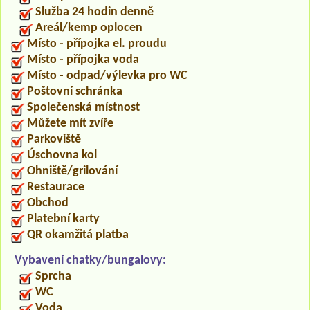
Služba 24 hodin denně
Areál/kemp oplocen
Místo - přípojka el. proudu
Místo - přípojka voda
Místo - odpad/výlevka pro WC
Poštovní schránka
Společenská místnost
Můžete mít zvíře
Parkoviště
Úschovna kol
Ohniště/grilování
Restaurace
Obchod
Platební karty
QR okamžitá platba
Vybavení chatky/bungalovy:
Sprcha
WC
Voda