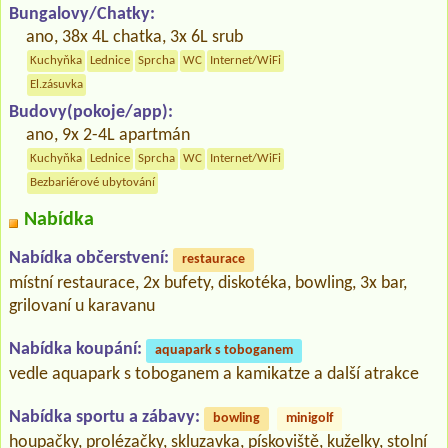
Bungalovy/Chatky:
ano, 38x 4L chatka, 3x 6L srub
Kuchyňka
Lednice
Sprcha
WC
Internet/WiFi
El.zásuvka
Budovy(pokoje/app):
ano, 9x 2-4L apartmán
Kuchyňka
Lednice
Sprcha
WC
Internet/WiFi
Bezbariérové ubytování
Nabídka
Nabídka občerstvení:
restaurace
místní restaurace, 2x bufety, diskotéka, bowling, 3x bar,
grilovaní u karavanu
Nabídka koupání:
aquapark s toboganem
vedle aquapark s toboganem a kamikatze a další atrakce
Nabídka sportu a zábavy:
bowling
minigolf
houpačky, prolézačky, skluzavka, pískoviště, kuželky, stolní