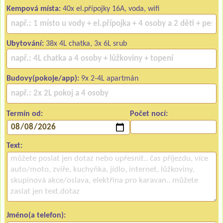
Kempová místa:
40x el.přípojky 16A, voda, wifi
Ubytování:
38x 4L chatka, 3x 6L srub
Budovy(pokoje/app):
9x 2-4L apartmán
Termín od:
Počet nocí:
Text:
Jméno(a telefon):