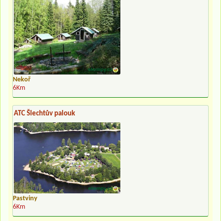
Nekoř
6Km
ATC Šlechtův palouk
Pastviny
6Km