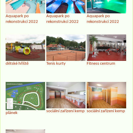
Aquapark po
Aquapark po
Aquapark po
rekonstrukci 2022
rekonstrukci 2022
rekonstrukci 2022
dětské hřiště
Tenis kurty
Fitness centrum
sociální zařízení kemp
sociální zařízení kemp
plánek