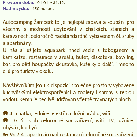
Provozní doba:
01.01. - 31.12.
Nadm.výška:
450 m.n.m.
Autocamping Žamberk to je nejlepší zábava a koupání pro
všechny s možností ubytování v chatkách, stanech a
karavanech, celoročně nadstandardně vybaveném 6L sruby
a apartmány.
U nás si užijete aquapark hned vedle s toboganem a
kamikatze, restaurace v areálu, bufet, diskotéka, bowling,
bar, pro děti houpačky, skluzavka, kuželky a další, i mnoho
cílů pro turisty v okolí..
Návštěvníkům jsou k dispozici společné prostory vybavené
kuchyňskými elektrospotřebiči a toalety i sprchy s teplou
vodou. Kemp je pečlivě udržován včetně travnatých ploch.
🛖 4L chatka, lednice, elektřina, ložní prádlo, wifi
🛖 3x 6L srub celoročně soc.zařízení, wifi, TV, ložnice,
obývák, kuchyň
🏡 9x 2-4L apartmán nad restaurací celoročně soc.zařízení,