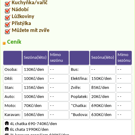
Kuchyňka/vařič
Nádobí
Lůžkoviny
Přistýlka
Můžete mít zvíře
Ceník
Mimo
Mimo
Sezóna(léto)
Sezóna(léto)
sezónu
sezónu
Osoba:
130Kč/den
- -
Bus:
- -
- -
Dítě:
100Kč/den
- -
Elektřina:
150Kč/den
- -
Stan:
135Kč/den
- -
Zvíře:
85Kč/den
- -
Auto:
100Kč/den
- -
Poplatek:
20Kč/den
- -
Moto:
70Kč/den
- -
*Chatka:
690Kč/den
- -
Karavan:
160Kč/den
- -
*Budova:
630Kč/den
- -
🛖 4L chatka 690-740Kč/den
🛖 6L chata 1990Kč/den