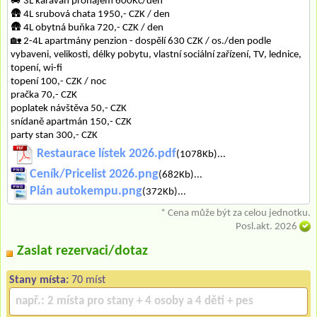
🚐 3L karavan pronájem 600Kč/den
🛖 4L srubová chata 1950,- CZK / den
🛖 4L obytná buňka 720,- CZK / den
🏡 2-4L apartmány penzion - dospělí 630 CZK / os./den podle
vybaveni, velikosti, délky pobytu, vlastní sociální zařízení, TV, lednice,
topení, wi-fi
topení 100,- CZK / noc
pračka 70,- CZK
poplatek návštěva 50,- CZK
snídaně apartmán 150,- CZK
party stan 300,- CZK
Restaurace lístek 2026.pdf
(1078Kb)...
Ceník/Pricelist 2026.png
(682Kb)...
Plán autokempu.png
(372Kb)...
* Cena může být za celou jednotku.
Posl.akt. 2026
Zaslat rezervaci/dotaz
Stany místa:
70 míst