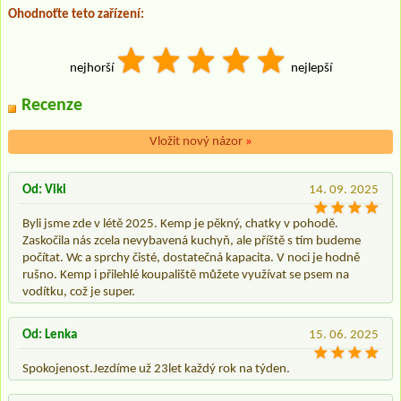
Ohodnoťte teto zařízení:
nejhorší
nejlepší
Recenze
Vložit nový názor
»
Od: Viki
14. 09. 2025
Byli jsme zde v létě 2025. Kemp je pěkný, chatky v pohodě.
Zaskočila nás zcela nevybavená kuchyň, ale příště s tím budeme
počítat. Wc a sprchy čisté, dostatečná kapacita. V noci je hodně
rušno. Kemp i přilehlé koupaliště můžete využívat se psem na
vodítku, což je super.
Od: Lenka
15. 06. 2025
Spokojenost.Jezdíme už 23let každý rok na týden.