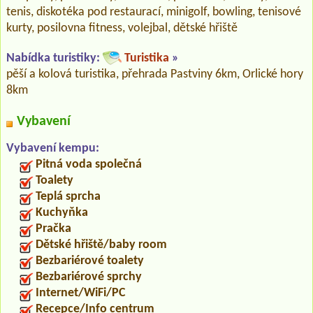
tenis, diskotéka pod restaurací, minigolf, bowling, tenisové
kurty, posilovna fitness, volejbal, dětské hřiště
Nabídka turistiky:
Turistika
»
pěší a kolová turistika, přehrada Pastviny 6km, Orlické hory
8km
Vybavení
Vybavení kempu:
Pitná voda společná
Toalety
Teplá sprcha
Kuchyňka
Pračka
Dětské hřiště/baby room
Bezbariérové toalety
Bezbariérové sprchy
Internet/WiFi/PC
Recepce/Info centrum