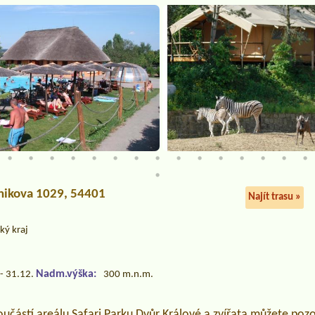
ánikova 1029, 54401
Najít trasu »
ký kraj
Nadm.výška:
- 31.12.
300 m.n.m.
učástí areálu Safari Parku Dvůr Králové a zvířata můžete pozor