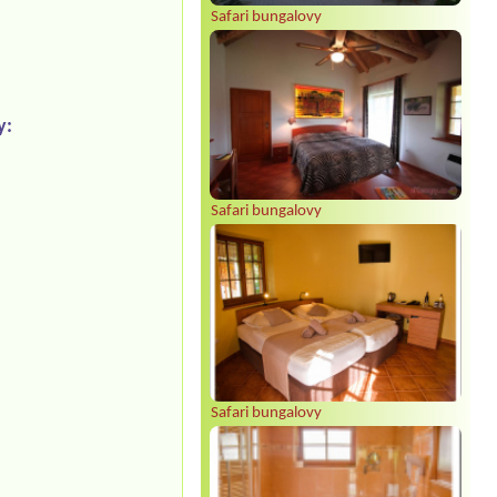
Safari bungalovy
y:
Safari bungalovy
Safari bungalovy