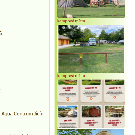
kempová místa
G
kempová místa
.
ě, Aqua Centrum Jičín