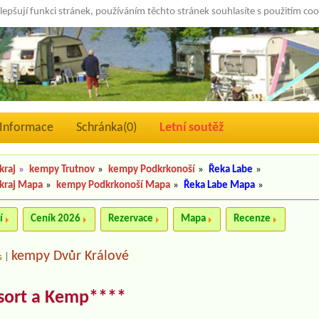
lepšují funkci stránek, používáním těchto stránek souhlasíte s použitím co
Informace
Schránka(
0
)
Letní soutěž
kraj
»
kempy Trutnov
»
kempy Podkrkonoší
»
Řeka Labe
»
kraj Mapa
»
kempy Podkrkonoší Mapa
»
Řeka Labe Mapa
»
í
Ceník 2026
Rezervace
Mapa
Recenze
kempy Dvůr Králové
s
|
esort a Kemp****