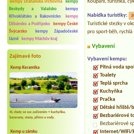
Koupání, turistika, cy
kempy Drahanská vrchovina
kempy
Beskydy a Valašsko
kempy
Nabídka turistiky:
Z
Křivoklátsko a Rakovnicko
kempy
Turistické stezky v o
Džbánsko a Podřípsko
kempy České
pro sport-běh, rychlá
Švýcarsko
kempy Západočeské
lázně
kempy Máchův kraj
Vybavení
Zajímavé foto
Vybavení kempu:
Pitná voda spo
Kemp Keramika
Toalety
Teplá sprcha
Kuchyňka
Pračka
Dětské hřiště
4L chaty se soc.zažízením + kuchyňka,
Bezbariérové t
karavany, stany, přímo u vody..
Bezbariérové s
Internet/WiFi/
Kemp u zámku