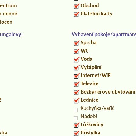
centrum
Obchod
in denně
Platební karty
locen
ungalovy:
Vybavení pokoje/apartmán
Sprcha
WC
Voda
Vytápění
Internet/WiFi
Televize
Bezbariérové ubytování
č
Lednice
Kuchyňka/vařič
Nádobí
Lůžkoviny
uvka
Přistýlka