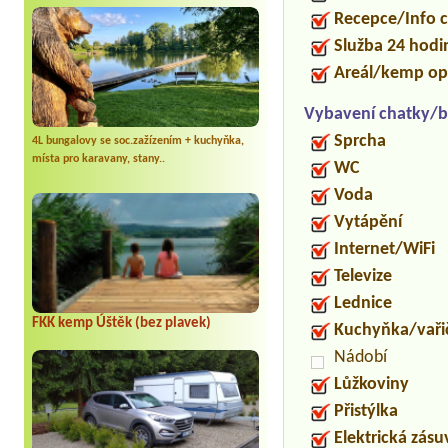
Recepce/Info 
Služba 24 hod
Areál/kemp op
Vybavení chatky/b
Sprcha
4L bungalovy se soc.zažízením + kuchyňka,
místa pro karavany, stany..
WC
Voda
Vytápění
Internet/WiFi
Televize
Lednice
FKK kemp Úštěk (bez plavek)
Kuchyňka/vaři
Nádobí
Lůžkoviny
Přistýlka
Elektrická zás