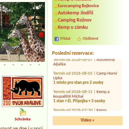
Eurocamping Bojkovice
Autokemp Jindřiš
Termín od 2026-07-27 |
Kemp
Podskalí
Camping Rožnov
Chatka
Kemp u zámku
Termín od 2026-07-30 |
Autokemp
Bílina Kyselka
Přidat
Oblíbené
YesYes0
Termín od 2026-08-07 |
Autokemp
Poslední rezervace:
Aljaška
kempová místa
Termín od 2026-08-05 |
Camp Horní
Lipka
1 misto pro stan pro 2 osoby
Termín od 2026-08-31 |
Kemp a
koupaliště Michal
1 stan + El. Přípojka + 3 osoby
Termín od 2026-07-30 |
Kemp
Harachovka
1 místo, 2 osoby
Schránka
Video »
Termín od 2026-08-04 |
Kemp Obora
Veltrusy
ovat ve dne i v noci,