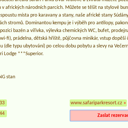
 v afrických národních parcích. Můžete se těšit na stylové bun
spoustu místa pro karavany a stany, naše africké stany Súdány 
ách stromů. Dominantou kempu je i výběh pro antilopy, pakoně,
pozici bazén a vířivka, výlevka chemických WC, bufet, prodej
(wi-fi), prádelna, dětská hřiště, půjčovna minikár, vstup dopěší 
 (dle typu ubytování) po celou dobu pobytu a slevy na Večerní
ari Lodge ***Superior.
NG stan
833
www.safariparkresort.cz
»
244
Zaslat rezerva