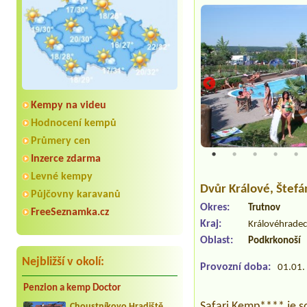
Kempy na videu
Hodnocení kempů
Průmery cen
Inzerce zdarma
Levné kempy
Dvůr Králové
, Štef
Půjčovny karavanů
Okres:
Trutnov
FreeSeznamka.cz
Kraj:
Královéhradec
Oblast:
Podkrkonoší
Nejbližší v okolí:
Provozní doba:
01.01. 
Penzion a kemp Doctor
Safari Kemp**** je so
Choustníkovo Hradiště