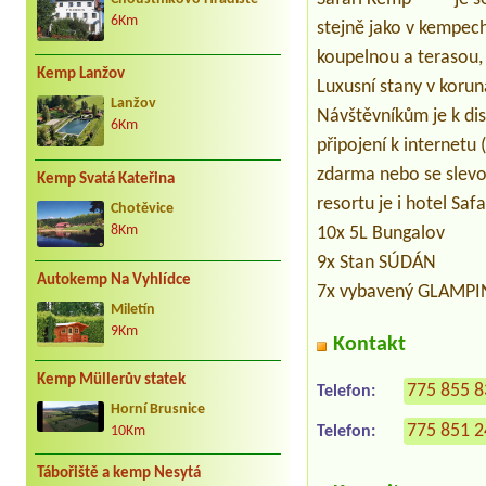
6Km
stejně jako v kempech
koupelnou a terasou, 
Kemp Lanžov
Luxusní stany v korun
Lanžov
Návštěvníkům je k dis
6Km
připojení k internetu 
zdarma nebo se slevou
Kemp Svatá Kateřina
resortu je i hotel Saf
Chotěvice
8Km
10x 5L Bungalov
9x Stan SÚDÁN
Autokemp Na Vyhlídce
7x vybavený GLAMPI
Miletín
9Km
Kontakt
Kemp Müllerův statek
775 855 
Telefon:
Horní Brusnice
775 851 
Telefon:
10Km
Tábořiště a kemp Nesytá