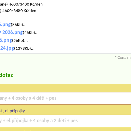
ídaně) 4600/3480 Kč/den
ě) 4600/3480 Kč/den
6.png
(86Kb)...
y 2026.png
(46Kb)...
6.png
(56Kb)...
24.jpg
(1393Kb)...
* Cena mů
/dotaz
t, el.přípojky