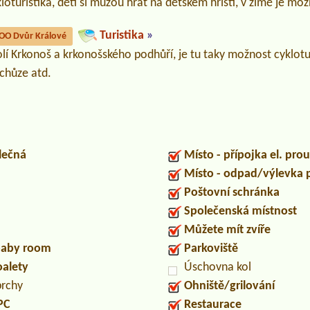
kloturistika, děti si můžou hrát na dětském hřišti, v zimě je mo
Turistika
»
OO Dvůr Králové
kolí Krkonoš a krkonošského podhůří, je tu taky možnost cyklotu
 chůze atd.
lečná
Místo - přípojka el. pro
Místo - odpad/výlevka
Poštovní schránka
Společenská místnost
Můžete mít zvíře
/baby room
Parkoviště
oalety
Úschovna kol
prchy
Ohniště/grilování
PC
Restaurace