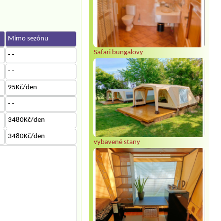
Mimo sezónu
Safari bungalovy
- -
- -
95Kč/den
- -
3480Kč/den
3480Kč/den
vybavené stany