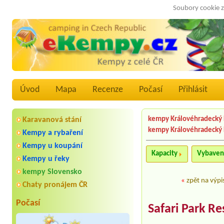
Soubory cookie z
Úvod
Mapa
Recenze
Počasí
Přihlásit
kempy Královéhradecký 
Karavanová stání
kempy Královéhradecký 
Kempy a rybaření
Kempy u koupání
Kapacity
Vybaven
Kempy u řeky
kempy Slovensko
«
zpět na výpi
Chaty pronájem ČR
Počasí
Safari Park R