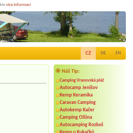
okie
více informací
CZ
DE
EN
🌞 Náš Tip:
Camping Vranovská pláž
Autocamp Jenišov
Kemp Keramika
Caravan Camping
Autokemp Kačer
Camping Olšina
Autocamping Rozkoš
Kemp u Kukačků