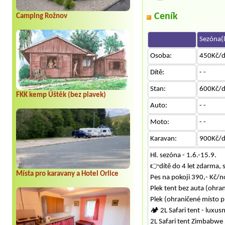
Ceník
Camping Rožnov
Sezóna(l
Osoba:
450Kč/
Dítě:
- -
Stan:
600Kč/
FKK kemp Úštěk (bez plavek)
Auto:
- -
Moto:
- -
Karavan:
900Kč/
Hl. sezóna - 1.6.-15.9.
👉dítě do 4 let zdarma, s
Místa pro karavany a Hotel Orlice
Pes na pokoji 390,- Kč/n
Plek tent bez auta (ohr
Plek (ohraničené místo p
🏕️ 2L Safari tent - lux
2L Safari tent Zimbabw