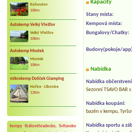
Kapacity
Kohoutov
10Km
Stany místa:
Kempová místa:
Autokemp Velký Vřešťov
Bungalovy/Chatky:
Velký Vřešťov
10Km
Budovy(pokoje/app)
Autokemp Mostek
Mostek
10Km
Nabídka
mikrokemp Dolíček Glamping
Nabídka občerstvení
Hořice - Libonice
Sezonní TSAVO BAR s n
12Km
Nabídka koupání:
bazén v kempu, Tyršov
Nabídka sportu a zá
kempy Královéhradecko, Svitavsko