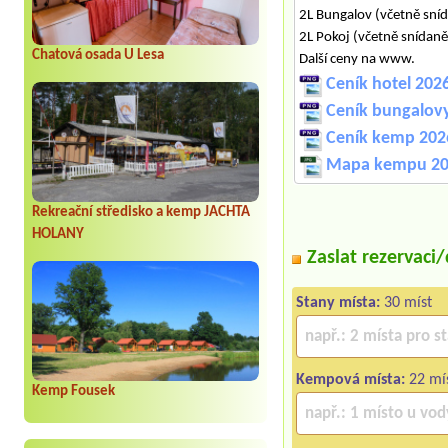
2L Bungalov (včetně sn
2L Pokoj (včetně snídan
Chatová osada U Lesa
Další ceny na www.
Ceník hotel 202
Ceník bungalov
Ceník kemp 202
Mapa kempu 20
Rekreační středisko a kemp JACHTA
HOLANY
Zaslat rezervaci
Stany místa:
30 míst
Kempová místa:
22 mís
Kemp Fousek