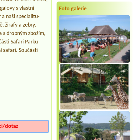
1stan - 1dospely a 2deti
galovy s vlastní
Foto galerie
Termín od 2026-07-29 |
Kemp
Machůzky
a naši specialitu-
1misto 1stan 2dospeli, 2deti
 žirafy a zebry.
Termín od 2026-07-30 |
Kemp a
na s drobným zbožím,
koupalistě Vémyslice
1x místo pro dodávku s elektřinou
části Safari Parku
 safari. Součástí
Termín od 2026-08-13 |
Tábořiště U
Včelky
1xZelt1x Stellplatz (Campervan)
ci/dotaz