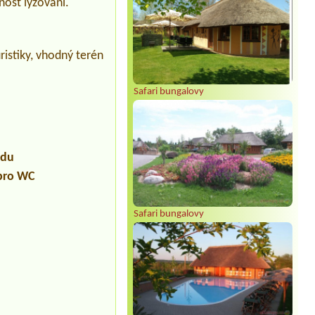
žnost lyžování.
ristiky, vhodný terén
Safari bungalovy
udu
 pro WC
Safari bungalovy