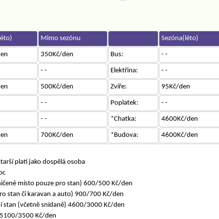
éto)
Mimo sezónu
Sezóna(léto)
den
350Kč/den
Bus:
- -
- -
Elektřina:
- -
den
500Kč/den
Zvíře:
95Kč/den
- -
Poplatek:
- -
- -
*Chatka:
4600Kč/den
den
700Kč/den
*Budova:
4600Kč/den
tarší platí jako dospělá osoba
oc
aničené místo pouze pro stan) 600/500 Kč/den
ro stan či karavan a auto) 900/700 Kč/den
usní stan (včetně snídaně) 4600/3000 Kč/den
e 5100/3500 Kč/den