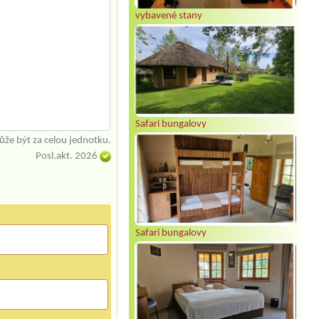
vybavené stany
Safari bungalovy
že být za celou jednotku.
Posl.akt. 2026
Safari bungalovy