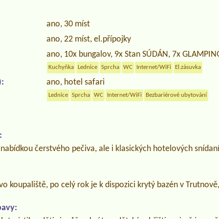
ano, 30 míst
ano, 22 míst, el.přípojky
ano, 10x bungalov, 9x Stan SÚDÁN, 7x GLAMPIN
Kuchyňka
Lednice
Sprcha
WC
Internet/WiFi
El.zásuvka
:
ano, hotel safari
Lednice
Sprcha
WC
Internet/WiFi
Bezbariérové ubytování
:
abídkou čerstvého pečiva, ale i klasických hotelových snídaní
o koupaliště, po celý rok je k dispozici krytý bazén v Trutnov
bavy: