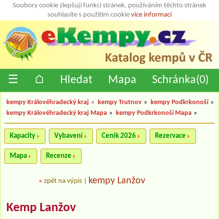
Soubory cookie zlepšují funkci stránek, používáním těchto stránek
souhlasíte s použitím cookie
více informací
☰
⌂
Hledat
Mapa
Schránka(
0
)
kempy Královéhradecký kraj
»
kempy Trutnov
»
kempy Podkrkonoší
»
kempy Královéhradecký kraj Mapa
»
kempy Podkrkonoší Mapa
»
Kapacity
Vybavení
Ceník 2026
Rezervace
Mapa
Recenze
kempy Lanžov
«
zpět na výpis
|
Kemp Lanžov