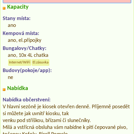
Kapacity
Stany místa:
ano
Kempová místa:
ano, el.přípojky
Bungalovy/Chatky:
ano, 10x 4L chatka
Internet/WiFi
El.zásuvka
Budovy(pokoje/app):
ne
Nabídka
Nabídka občerstvení:
V hlavní sezóně je kiosek otevřen denně. Příjemně posedět
si můžete jak uvnitř kiosku, tak
venku pod stříškou, břízami či slunečníky.
Milá a vstřícná obsluha vám nabídne k pití čepované pivo,