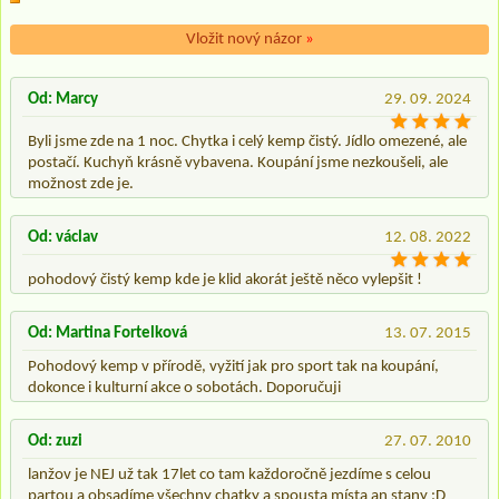
Vložit nový názor
»
Od: Marcy
29. 09. 2024
Byli jsme zde na 1 noc. Chytka i celý kemp čistý. Jídlo omezené, ale
postačí. Kuchyň krásně vybavena. Koupání jsme nezkoušeli, ale
možnost zde je.
Od: václav
12. 08. 2022
pohodový čistý kemp kde je klid akorát ještě něco vylepšit !
Od: Martina Fortelková
13. 07. 2015
Pohodový kemp v přírodě, vyžití jak pro sport tak na koupání,
dokonce i kulturní akce o sobotách. Doporučuji
Od: zuzi
27. 07. 2010
lanžov je NEJ už tak 17let co tam každoročně jezdíme s celou
partou a obsadíme všechny chatky a spousta místa an stany :D