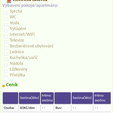
Vybavení pokoje/apartmány:
Sprcha
WC
Voda
Vytápění
Internet/WiFi
Televize
Bezbariérové ubytování
Lednice
Kuchyňka/vařič
Nádobí
Lůžkoviny
Přistýlka
Ceník
Mimo
Mimo
Sezóna(léto)
Sezóna(léto)
sezónu
sezónu
Osoba:
60Kč/den
- -
Bus:
- -
- -