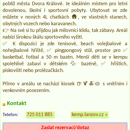
poblíž města Dvora Králové. Je ideálním místem pro letní
dovolenou, školní i sportovní pobyty. Ubytovat se zde
můžete v nových 4L chatkách 🛖, ve vlastních stanech,
obytných vozech nebo karavanech.
👉 Na své si tu přijdou jak milovníci klidu, tak zábavy. Areál
nabízí širokou škálu sportovního vyžití.
✅ K dispozici je zde tenisové, beach volejbalové a
nohejbalové hřiště, ✅ pingpongový stůl, prostor pro ✅
basketbal, fotbal a 50 m bazén. Menší děti se v kempu
spolehlivě zabaví v dětském 💦 bazéně, ✅ hřištích,
pískovišti nebo prolézačkách.
Přímo v areálu se nachází kiosek 🍺🍹🍝🥧 s vnitřním i
venkovním posezením.
Kontakt
725 011 885
kemp.lanzov.cz
»
Telefon:
Zaslat rezervaci/dotaz