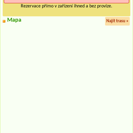
Rezervace přímo v zařízení ihned a bez provize.
Mapa
Najít trasu »