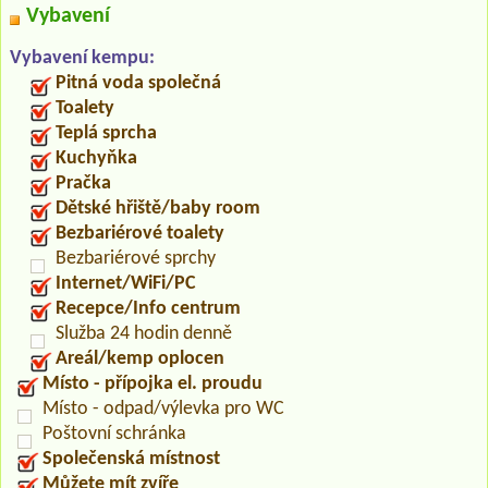
Vybavení
Vybavení kempu:
Pitná voda společná
Toalety
Teplá sprcha
Kuchyňka
Pračka
Dětské hřiště/baby room
Bezbariérové toalety
Bezbariérové sprchy
Internet/WiFi/PC
Recepce/Info centrum
Služba 24 hodin denně
Areál/kemp oplocen
Místo - přípojka el. proudu
Místo - odpad/výlevka pro WC
Poštovní schránka
Společenská místnost
Můžete mít zvíře