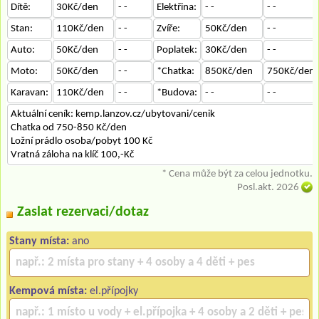
Dítě:
30Kč/den
- -
Elektřina:
- -
- -
Stan:
110Kč/den
- -
Zvíře:
50Kč/den
- -
Auto:
50Kč/den
- -
Poplatek:
30Kč/den
- -
Moto:
50Kč/den
- -
*Chatka:
850Kč/den
750Kč/den
Karavan:
110Kč/den
- -
*Budova:
- -
- -
Aktuální ceník: kemp.lanzov.cz/ubytovani/cenik
Chatka od 750-850 Kč/den
Ložní prádlo osoba/pobyt 100 Kč
Vratná záloha na klíč 100,-Kč
* Cena může být za celou jednotku.
Posl.akt. 2026
Zaslat rezervaci/dotaz
Stany místa:
ano
Kempová místa:
el.přípojky