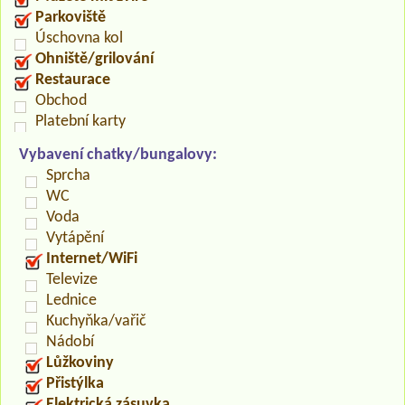
Parkoviště
Úschovna kol
Ohniště/grilování
Restaurace
Obchod
Platební karty
Vybavení chatky/bungalovy:
Sprcha
WC
Voda
Vytápění
Internet/WiFi
Televize
Lednice
Kuchyňka/vařič
Nádobí
Lůžkoviny
Přistýlka
Elektrická zásuvka