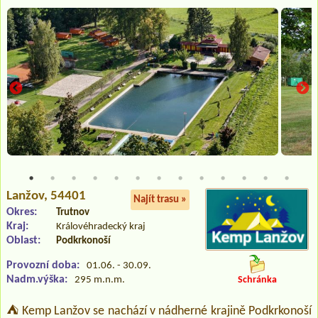
Lanžov
, 54401
Najít trasu »
Okres:
Trutnov
Kraj:
Královéhradecký kraj
Oblast:
Podkrkonoší
Provozní doba:
01.06. - 30.09.
Nadm.výška:
295 m.n.m.
Schránka
⛺ Kemp Lanžov se nachází v nádherné krajině Podkrkonoší