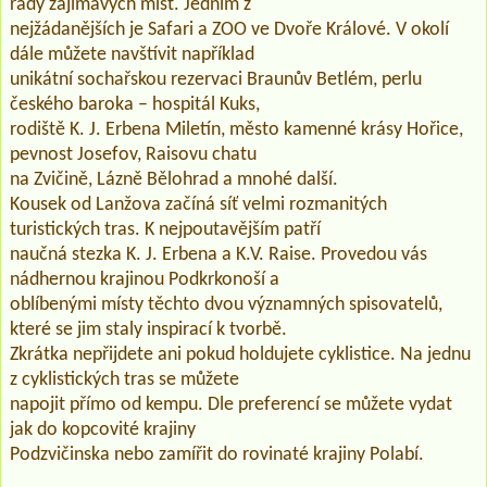
řady zajímavých míst. Jedním z
nejžádanějších je Safari a ZOO ve Dvoře Králové. V okolí
dále můžete navštívit například
unikátní sochařskou rezervaci Braunův Betlém, perlu
českého baroka – hospitál Kuks,
rodiště K. J. Erbena Miletín, město kamenné krásy Hořice,
pevnost Josefov, Raisovu chatu
na Zvičině, Lázně Bělohrad a mnohé další.
Kousek od Lanžova začíná síť velmi rozmanitých
turistických tras. K nejpoutavějším patří
naučná stezka K. J. Erbena a K.V. Raise. Provedou vás
nádhernou krajinou Podkrkonoší a
oblíbenými místy těchto dvou významných spisovatelů,
které se jim staly inspirací k tvorbě.
Zkrátka nepřijdete ani pokud holdujete cyklistice. Na jednu
z cyklistických tras se můžete
napojit přímo od kempu. Dle preferencí se můžete vydat
jak do kopcovité krajiny
Podzvičinska nebo zamířit do rovinaté krajiny Polabí.