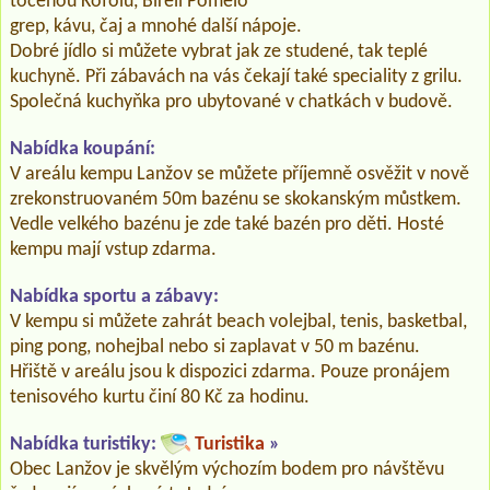
točenou Kofolu, Birell Pomelo
grep, kávu, čaj a mnohé další nápoje.
Dobré jídlo si můžete vybrat jak ze studené, tak teplé
kuchyně. Při zábavách na vás čekají také speciality z grilu.
Společná kuchyňka pro ubytované v chatkách v budově.
Nabídka koupání:
V areálu kempu Lanžov se můžete příjemně osvěžit v nově
zrekonstruovaném 50m bazénu se skokanským můstkem.
Vedle velkého bazénu je zde také bazén pro děti. Hosté
kempu mají vstup zdarma.
Nabídka sportu a zábavy:
V kempu si můžete zahrát beach volejbal, tenis, basketbal,
ping pong, nohejbal nebo si zaplavat v 50 m bazénu.
Hřiště v areálu jsou k dispozici zdarma. Pouze pronájem
tenisového kurtu činí 80 Kč za hodinu.
Nabídka turistiky:
Turistika
»
Obec Lanžov je skvělým výchozím bodem pro návštěvu