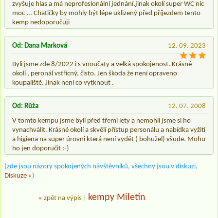
zvyšuje hlas a má neprofesionální jednání.jinak okolí super WC nic
moc ... Chatičky by mohly být lépe uklizený před příjezdem tento
kemp nedoporučuji
Od: Dana Marková
12. 09. 2023
Byli jsme zde 8/2022 i s vnoučaty a velká spokojenost. Krásné
okolí , peronál vstřícný, čisto. Jen škoda že není opraveno
koupaliště. Jinak není co vytknout .
Od: Růža
12. 07. 2008
V tomto kempu jsme byli před třemi lety a nemohli jsme si ho
vynachválit. Krásné okolí a skvělí přístup personálu a nabídka vyžití
a higiena na super úrovni která není vydět ( bohužel) všude. Mohu
ho jen doporučit :-)
(zde jsou názory spokojených návštěvníků, všechny jsou v diskuzi,
Diskuze »
)
kempy Miletín
«
zpět na výpis
|