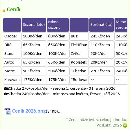
Ceník
Mimo
Mimo
Sezóna(léto)
Sezóna(léto)
sezónu
sezónu
Osoba:
100Kč/den
80Kč/den
Bus:
245Kč/den
245Kč/
Dítě:
65Kč/den
65Kč/den
Elektřina:
110Kč/den
110Kč/
Stan:
100Kč/den
100Kč/den
Zvíře:
50Kč/den
50Kč/d
Auto:
65Kč/den
65Kč/den
Poplatek:
20Kč/den
20Kč/d
Moto:
50Kč/den
50Kč/den
*Chatka:
270Kč/den
240Kč/
Karavan:
175Kč/den
175Kč/den
*Budova:
- -
- -
🏡Chatka 270/osoba/den - sezóna 1. července - 31. srpna 2026
🏡Chatka 240/osoba/den - mimosezona květen, červen, září 2026
Ceník 2026.png
(34Kb)...
* Cena může být za celou jednotku.
Posl.akt. 2026