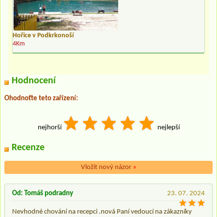
Hořice v Podkrkonoší
4Km
Hodnocení
Ohodnoťte teto zařízení:
nejhorší
nejlepší
Recenze
Vložit nový názor
»
Od: Tomáš podradny
23. 07. 2024
Nevhodné chování na recepci .nová Paní vedoucí na zákazníky