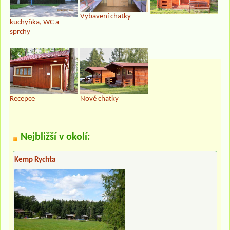
Vybavení chatky
kuchyňka, WC a
sprchy
Recepce
Nové chatky
Nejbližší v okolí:
Kemp Rychta