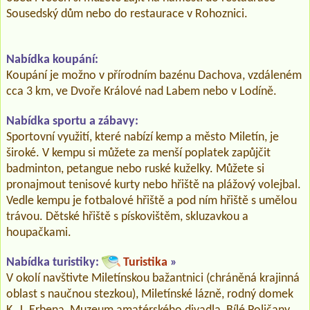
Sousedský dům nebo do restaurace v Rohoznici.
Nabídka koupání:
Koupání je možno v přírodním bazénu Dachova, vzdáleném
cca 3 km, ve Dvoře Králové nad Labem nebo v Lodíně.
Nabídka sportu a zábavy:
Sportovní využití, které nabízí kemp a město Miletín, je
široké. V kempu si můžete za menší poplatek zapůjčit
badminton, petangue nebo ruské kuželky. Můžete si
pronajmout tenisové kurty nebo hřiště na plážový volejbal.
Vedle kempu je fotbalové hřiště a pod ním hřiště s umělou
trávou. Dětské hřiště s pískovištěm, skluzavkou a
houpačkami.
Nabídka turistiky:
Turistika
»
V okolí navštivte Miletínskou bažantnici (chráněná krajinná
oblast s naučnou stezkou), Miletínské lázně, rodný domek