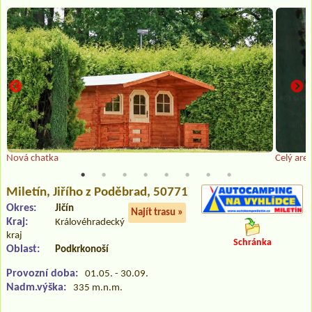
Nová chatka
Celý areá
Miletín
, Jiřího z Poděbrad, 50771
Okres:
Jičín
Najít trasu »
Kraj:
Královéhradecký
kraj
Schránka
Oblast:
Podkrkonoší
Provozní doba:
01.05. - 30.09.
Nadm.výška:
335 m.n.m.