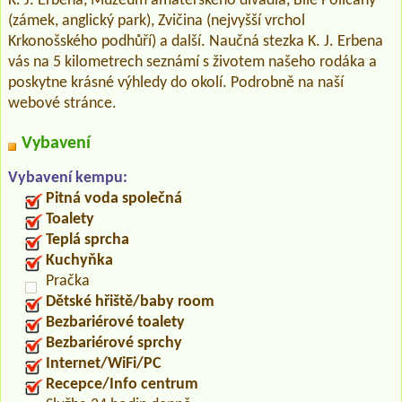
K. J. Erbena, Muzeum amatérského divadla, Bílé Poličany
(zámek, anglický park), Zvičina (nejvyšší vrchol
Krkonošského podhůří) a další. Naučná stezka K. J. Erbena
vás na 5 kilometrech seznámí s životem našeho rodáka a
poskytne krásné výhledy do okolí. Podrobně na naší
webové stránce.
Vybavení
Vybavení kempu:
Pitná voda společná
Toalety
Teplá sprcha
Kuchyňka
Pračka
Dětské hřiště/baby room
Bezbariérové toalety
Bezbariérové sprchy
Internet/WiFi/PC
Recepce/Info centrum