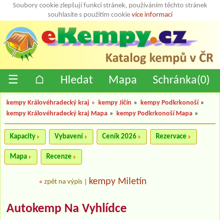
Soubory cookie zlepšují funkci stránek, používáním těchto stránek
souhlasíte s použitím cookie
více informací
☰
⌂
Hledat
Mapa
Schránka(
0
)
kempy Královéhradecký kraj
»
kempy Jičín
»
kempy Podkrkonoší
»
kempy Královéhradecký kraj Mapa
»
kempy Podkrkonoší Mapa
»
Kapacity
Vybavení
Ceník 2026
Rezervace
Mapa
Recenze
kempy Miletín
«
zpět na výpis
|
Autokemp Na Vyhlídce