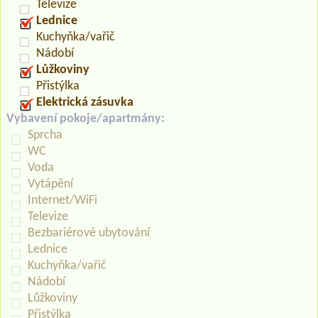
Televize
Lednice
Kuchyňka/vařič
Nádobí
Lůžkoviny
Přistýlka
Elektrická zásuvka
Vybavení pokoje/apartmány:
Sprcha
WC
Voda
Vytápění
Internet/WiFi
Televize
Bezbariérové ubytování
Lednice
Kuchyňka/vařič
Nádobí
Lůžkoviny
Přistýlka