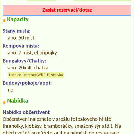
Zaslat rezervaci/dotaz
Kapacity
Stany místa:
ano, 50 míst
Kempová místa:
ano, 7 míst, el.přípojky
Bungalovy/Chatky:
ano, 20x 4L chatka
Lednice
Internet/WiFi
El.zásuvka
Budovy(pokoje/app):
ne
Nabídka
Nabídka občerstvení:
Občerstvení naleznete v areálu fotbalového hřiště
(hranolky, klobásy, bramboráčky, smažený sýr atd.). Na
oběd i večeři si můžete zajít na náměstí do restaurace