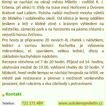
Kemp se nachází na okraji města Miletín - rodiště K. J.
Erbena, při silnici II. třídy na trase mezi Hořicemi a Dvorem
Králové nad Labem. Poloha nabízí možnost mnoha výletů
do blízkého i vzdáleného okolí. Od silnice je kemp oddělen
lesíkem a leží v klidné zóně s krásným výhledem na
městečko, zámecký park a na horizontu na pásmo chlumů s
nejvyšší horou Zvičinou.
Pro hosty je připraveno 20 nových 4L chatek s nábytkem,
lednicí a varnou konvicí. Kuchyňka je vybavena
mikrovlnkou, el. sporákem, velkou lednicí, dřezy a
základním kuchyňským nádobím.
Recepce otevřena od 7 do 20 hodin. Příjezd od 14. hodiny,
ubytování možné do 19.00, vyklizení chatky do 10 hodin. V
blízkosti, hned vedle kempu se náchází hospoda na hřišti, ve
městě pak restaurace a pivovar s možností venkovního
posezení, dvě cukrárny a dva obchody s potravinami.
Kontakt
721 171 489
www.autokempmiletin.cz
»
Telefon: