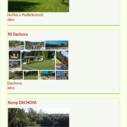
Hořice v Podkrkonoší
4Km
RS Dachova
Dachovy
4Km
Kemp DACHOVA