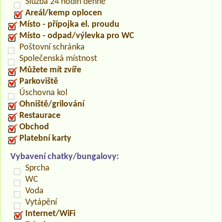
Služba 24 hodin denně
Areál/kemp oplocen
Místo - přípojka el. proudu
Místo - odpad/výlevka pro WC
Poštovní schránka
Společenská místnost
Můžete mít zvíře
Parkoviště
Úschovna kol
Ohniště/grilování
Restaurace
Obchod
Platební karty
Vybavení chatky/bungalovy:
Sprcha
WC
Voda
Vytápění
Internet/WiFi