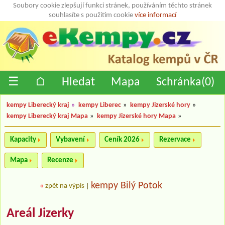
Soubory cookie zlepšují funkci stránek, používáním těchto stránek
souhlasíte s použitím cookie
více informací
☰
⌂
Hledat
Mapa
Schránka(
0
)
kempy Liberecký kraj
»
kempy Liberec
»
kempy Jizerské hory
»
kempy Liberecký kraj Mapa
»
kempy Jizerské hory Mapa
»
Kapacity
Vybavení
Ceník 2026
Rezervace
Mapa
Recenze
kempy Bilý Potok
«
zpět na výpis
|
Areál Jizerky