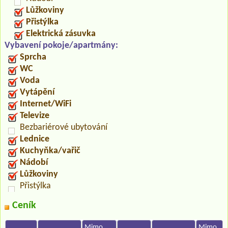
Lůžkoviny
Přistýlka
Elektrická zásuvka
Vybavení pokoje/apartmány:
Sprcha
WC
Voda
Vytápění
Internet/WiFi
Televize
Bezbariérové ubytování
Lednice
Kuchyňka/vařič
Nádobí
Lůžkoviny
Přistýlka
Ceník
Mimo
Mimo