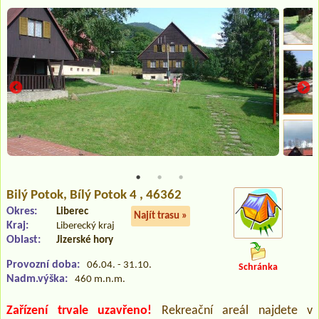
Bilý Potok
, Bílý Potok 4 , 46362
Okres:
Liberec
Najít trasu »
Kraj:
Liberecký kraj
Oblast:
Jizerské hory
Provozní doba:
06.04. - 31.10.
Schránka
Nadm.výška:
460 m.n.m.
Zařízení trvale uzavřeno!
Rekreační areál najdete v