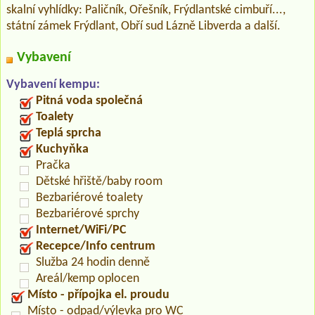
skalní vyhlídky: Paličník, Ořešník, Frýdlantské cimbuří...,
státní zámek Frýdlant, Obří sud Lázně Libverda a další.
Vybavení
Vybavení kempu:
Pitná voda společná
Toalety
Teplá sprcha
Kuchyňka
Pračka
Dětské hřiště/baby room
Bezbariérové toalety
Bezbariérové sprchy
Internet/WiFi/PC
Recepce/Info centrum
Služba 24 hodin denně
Areál/kemp oplocen
Místo - přípojka el. proudu
Místo - odpad/výlevka pro WC