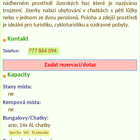
nádherném prostředí Jizerských hor, které je nazýváno
trojzemí. Jizerky nabízí ubytování v chatkách s pěti lůžky
nebo v jednom ze dvou penzionů. Poloha a zdejší prostředí
je ideální pro turistiku, cykloturistiku a ozdravné pobyty.
Kontakt
777 864 094
Telefon:
Zaslat rezervaci/dotaz
Kapacity
Stany místa:
ne
Kempová místa:
ne
Bungalovy/Chatky:
ano, 14x 6L chatky
Sprcha
WC
El.zásuvka