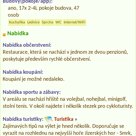
Budovy(pokoje/app):
ano, 17x 2-4L pokoje budova, 47
osob
Kuchyňka
Lednice
Sprcha
WC
Internet/WiFi
Nabídka
Nabídka občerstvení:
Restaurace, která se nachází v jednom ze dvou penzionů,
poskytuje především rychlé občerstvení.
Nabídka koupání:
Koupání je možné nedaleko.
Nabídka sportu a zábavy:
V areálu se nachází hřiště na volejbal, nohejbal, minigolf,
stolní tenis. V okolí najdete i několik stezek pro cykloturisty.
Nabídka turistiky:
Turistika
»
Zajímavých tipů na výlet je hned několik. Doporučuje se
vyrazit na rozhlednu na nejvyšší hoře Jizerských hor - Smrk,