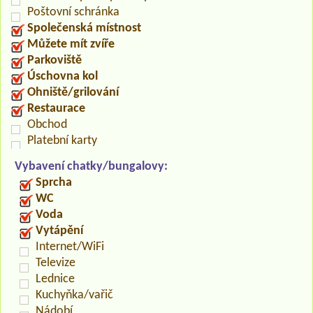
Poštovní schránka
Společenská místnost
Můžete mít zvíře
Parkoviště
Úschovna kol
Ohniště/grilování
Restaurace
Obchod
Platební karty
Vybavení chatky/bungalovy:
Sprcha
WC
Voda
Vytápění
Internet/WiFi
Televize
Lednice
Kuchyňka/vařič
Nádobí