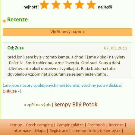
nejhorší
nejlepší
Recenze
Vložit nový názor
»
Od: Zuza
07. 03. 2012
pred loni jsem byla v tomto kempu a chodili jsme v okoli na vylety
-Palicnik , Smrk rohledna,Lazne libverda -Obri sud -Sous a dalsi
.Ubytovani a okoli obcersveni vynikajici . Rada budu na tuto
dovolenou vzpominat a doufam ze se sem jeste vratim .
(zde jsou názory spokojených návštěvníků, všechny jsou v diskuzi,
Diskuze »
)
kempy Bilý Potok
«
zpět na výpis
|
kempy
|
Czech camping
|
Campingplätze
|
Facebook
|
Recenze
|
Informace
|
Mapa
|
Registrace
|
sitemap
|
info(z)eKempy.cz |