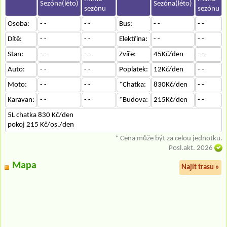
Sezóna(léto)
Sezóna(léto)
sezónu
sezónu
Osoba:
- -
- -
Bus:
- -
- -
Dítě:
- -
- -
Elektřina:
- -
- -
Stan:
- -
- -
Zvíře:
45Kč/den
- -
Auto:
- -
- -
Poplatek:
12Kč/den
- -
Moto:
- -
- -
*Chatka:
830Kč/den
- -
Karavan:
- -
- -
*Budova:
215Kč/den
- -
5L chatka 830 Kč/den
pokoj 215 Kč/os./den
* Cena může být za celou jednotku.
Posl.akt. 2026
Mapa
Najít trasu »