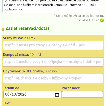
👉 v celém areálu kempu je účtováno parkovné dle platného ceníku
👉 spaní pod širákem v prostorách kempu je učtováno 110,- Kč +
poplatek/noc
* Cena může být za celou jednotku.
Posl.akt. 2026
Zaslat rezervaci/dotaz
Stany místa:
200 m2
Kempová místa:
10 míst
Ubytování:
3x 10L chatka, 30 osob
Termín od:
Počet nocí:
Text: