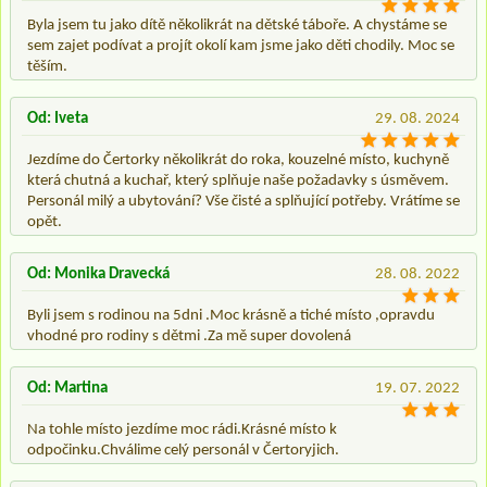
Byla jsem tu jako dítě několikrát na dětské táboře. A chystáme se
sem zajet podívat a projít okolí kam jsme jako děti chodily. Moc se
těším.
Od: Iveta
29. 08. 2024
Jezdíme do Čertorky několikrát do roka, kouzelné místo, kuchyně
která chutná a kuchař, který splňuje naše požadavky s úsměvem.
Personál milý a ubytování? Vše čisté a splňující potřeby. Vrátíme se
opět.
Od: Monika Dravecká
28. 08. 2022
Byli jsem s rodinou na 5dni .Moc krásně a tiché místo ,opravdu
vhodné pro rodiny s dětmi .Za mě super dovolená
Od: Martina
19. 07. 2022
Na tohle místo jezdíme moc rádi.Krásné místo k
odpočinku.Chválime celý personál v Čertoryjich.