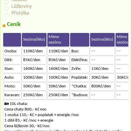
Lůžkoviny
Přistýlka
Ceník
Mimo
Mimo
Sezóna(léto)
Sezóna(léto)
sezónu
sezónu
Osoba:
110Kč/den
110Kč/den
Bus:
- -
- -
Dítě:
85Kč/den
85Kč/den
Elektřina:
- -
- -
Stan:
160Kč/den
160Kč/den
Zvíře:
15Kč/den
- -
Auto:
100Kč/den
100Kč/den
Poplatek:
30Kč/den
30Kč/d
Moto:
50Kč/den
50Kč/den
*Chatka:
800Kč/den
- -
Karavan:
250Kč/den
250Kč/den
*Budova:
- -
- -
🏡 10L chata:
Cena chaty 800,- Kč noc
1 osoba 110,- Kč + poplatek + energie /noc
1 dítě 85,- Kč /noc + energie
Cena lůžkovin 30,- Kč/noc