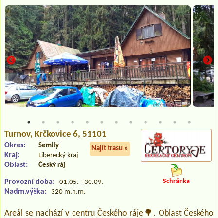
Turnov
, Krčkovice 6, 51101
Okres:
Semily
Najít trasu »
Kraj:
Liberecký kraj
Oblast:
Český ráj
Schránka
Provozní doba:
01.05. - 30.09.
Nadm.výška:
320 m.n.m.
Areál se nachází v centru Českého ráje🌳. Oblast Českého