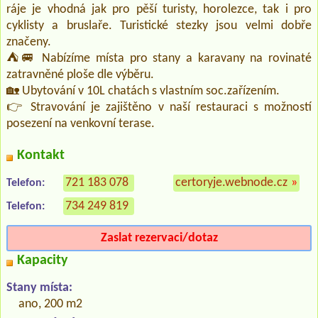
ráje je vhodná jak pro pěší turisty, horolezce, tak i pro
cyklisty a bruslaře. Turistické stezky jsou velmi dobře
značeny.
⛺🚐 Nabízíme místa pro stany a karavany na rovinaté
zatravněné ploše dle výběru.
🏡 Ubytování v 10L chatách s vlastním soc.zařízením.
👉 Stravování je zajištěno v naší restauraci s možností
posezení na venkovní terase.
Kontakt
721 183 078
certoryje.webnode.cz
»
Telefon:
734 249 819
Telefon:
Zaslat rezervaci/dotaz
Kapacity
Stany místa:
ano, 200 m2