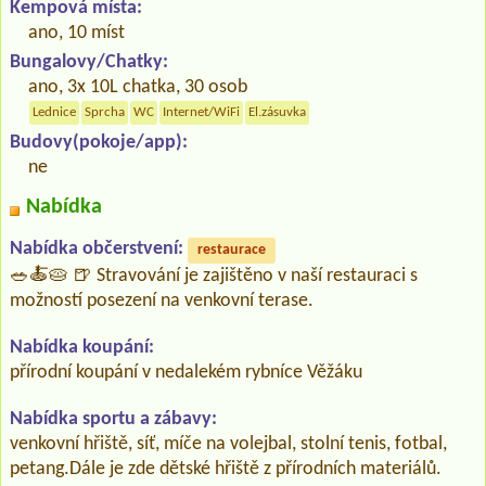
Kempová místa:
ano, 10 míst
Bungalovy/Chatky:
ano, 3x 10L chatka, 30 osob
Lednice
Sprcha
WC
Internet/WiFi
El.zásuvka
Budovy(pokoje/app):
ne
Nabídka
Nabídka občerstvení:
restaurace
🥗🍝🥧 🍺 Stravování je zajištěno v naší restauraci s
možností posezení na venkovní terase.
Nabídka koupání:
přírodní koupání v nedalekém rybníce Věžáku
Nabídka sportu a zábavy:
venkovní hřiště, síť, míče na volejbal, stolní tenis, fotbal,
petang.Dále je zde dětské hřiště z přírodních materiálů.