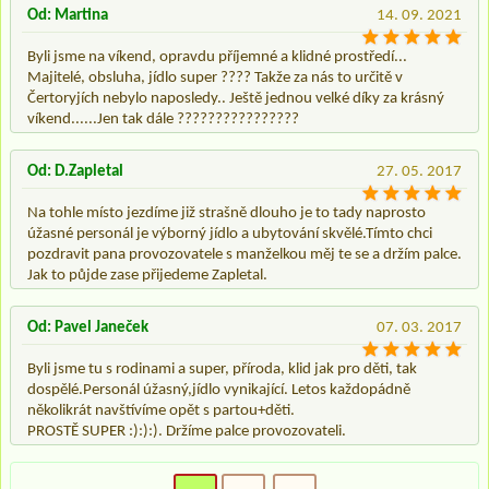
Od: Martina
14. 09. 2021
Byli jsme na víkend, opravdu příjemné a klidné prostředí...
Majitelé, obsluha, jídlo super ???? Takže za nás to určitě v
Čertoryjích nebylo naposledy.. Ještě jednou velké díky za krásný
víkend......Jen tak dále ????????????????
Od: D.Zapletal
27. 05. 2017
Na tohle místo jezdíme již strašně dlouho je to tady naprosto
úžasné personál je výborný jídlo a ubytování skvělé.Tímto chci
pozdravit pana provozovatele s manželkou měj te se a držím palce.
Jak to půjde zase přijedeme Zapletal.
Od: Pavel Janeček
07. 03. 2017
Byli jsme tu s rodinami a super, příroda, klid jak pro děti, tak
dospělé.Personál úžasný,jídlo vynikající. Letos každopádně
několikrát navštívíme opět s partou+děti.
PROSTĚ SUPER :):):). Držíme palce provozovateli.