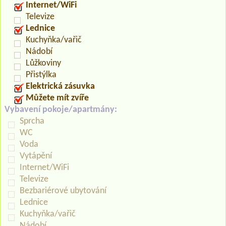
Internet/WiFi
Televize
Lednice
Kuchyňka/vařič
Nádobí
Lůžkoviny
Přistýlka
Elektrická zásuvka
Můžete mít zvíře
Vybavení pokoje/apartmány:
Sprcha
WC
Voda
Vytápění
Internet/WiFi
Televize
Bezbariérové ubytování
Lednice
Kuchyňka/vařič
Nádobí