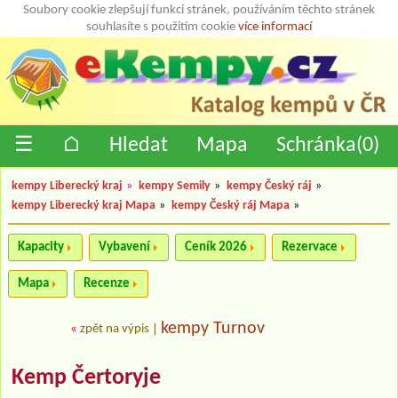
Soubory cookie zlepšují funkci stránek, používáním těchto stránek
souhlasíte s použitím cookie
více informací
☰
⌂
Hledat
Mapa
Schránka(
0
)
kempy Liberecký kraj
»
kempy Semily
»
kempy Český ráj
»
kempy Liberecký kraj Mapa
»
kempy Český ráj Mapa
»
Kapacity
Vybavení
Ceník 2026
Rezervace
Mapa
Recenze
kempy Turnov
«
zpět na výpis
|
Kemp Čertoryje