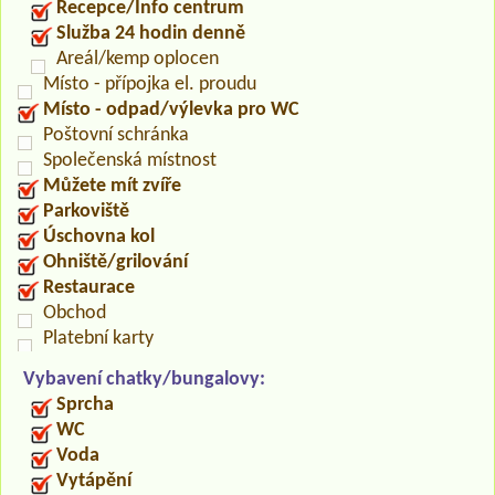
Recepce/Info centrum
Služba 24 hodin denně
Areál/kemp oplocen
Místo - přípojka el. proudu
Místo - odpad/výlevka pro WC
Poštovní schránka
Společenská místnost
Můžete mít zvíře
Parkoviště
Úschovna kol
Ohniště/grilování
Restaurace
Obchod
Platební karty
Vybavení chatky/bungalovy:
Sprcha
WC
Voda
Vytápění