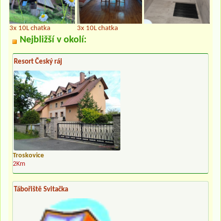
3x 10L chatka
3x 10L chatka
Nejbližší v okolí:
Resort Český ráj
Troskovice
2Km
Tábořiště Svitačka