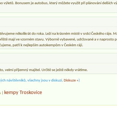
 výletů. Bonusem je autobus, který můžete využít při plánování delších vý
těvujeme několikrát do roka. Leží na krásném místě v srdci Českého ráje. Maj
ábořiště mají ve vzorném stavu. Výborně vybavené, udržované a v naprosto 
čujeme, patří k nejlepším autokempům v Českém ráji.
to, velmi příjemný majitel. Určitě se ještě někdy vrátíme.
ých návštěvníků, všechny jsou v diskuzi,
Diskuze »
)
kempy Troskovice
s
|