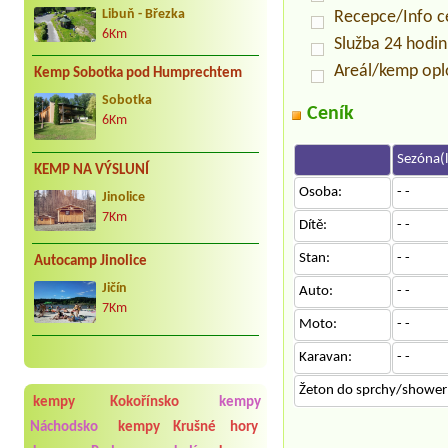
Libuň - Březka
Recepce/Info 
6Km
Služba 24 hodi
Areál/kemp op
Kemp Sobotka pod Humprechtem
Sobotka
Ceník
6Km
Sezóna(l
KEMP NA VÝSLUNÍ
Osoba:
- -
Jinolice
7Km
Dítě:
- -
Stan:
- -
Autocamp Jinolice
Jičín
Auto:
- -
7Km
Moto:
- -
Karavan:
- -
Žeton do sprchy/shower c
kempy Kokořínsko
kempy
Náchodsko
kempy Krušné hory