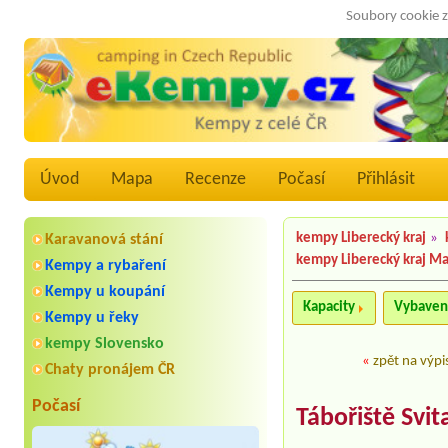
Soubory cookie z
Úvod
Mapa
Recenze
Počasí
Přihlásit
kempy Liberecký kraj
»
Karavanová stání
kempy Liberecký kraj M
Kempy a rybaření
Kempy u koupání
Kapacity
Vybaven
Kempy u řeky
kempy Slovensko
«
zpět na výpi
Chaty pronájem ČR
Počasí
Tábořiště Svit