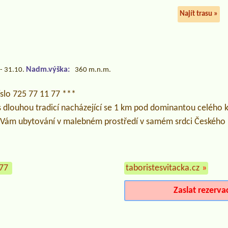
Najít trasu »
Nadm.výška:
- 31.10.
360 m.n.m.
íslo 725 77 11 77 ***
 s dlouhou tradicí nacházející se 1 km pod dominantou celého k
í Vám ubytování v malebném prostředí v samém srdci Českého 
177
taboristesvitacka.cz
»
Zaslat rezerva