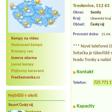
Troskovice
, 512 63
Okres:
Semily
Kraj:
Liberecký kraj
Oblast:
Český ráj
Provozní doba:
15.04. 
Kempy na videu
Hodnocení kempů
*** Nové telefonní č
Průmery cen
Svitačka je tábořiště
Inzerce zdarma
hradu Trosky a nabíz
Levné kempy
Půjčovny karavanů
Kontakt
FreeSeznamka.cz
725 771 
Telefon:
Nejbližší v okolí:
Resort Český ráj
Kapacity
Troskovice