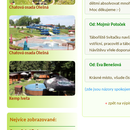
dětmi absolvovat mnoho
Chatová osada Olešná
Moc děkujeme :-)
Od: Mojmír Potoček
Tábořiště Svitačku navš
vstřícní, pracovití a t
Návštěvu vřele doporu
Chatová osada Olešná
Od: Eva Benešová
Krásné místo, všude čis
(zde jsou názory spokojen
Kemp Iveta
«
zpět na výpi
Nejvíce zobrazované: