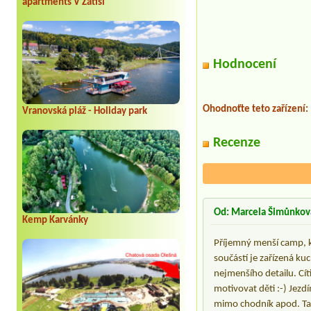
apartments V Zátiší
Hodnocení
Ohodnoťte teto zařízení:
Vranovská pláž - Holiday park
Recenze
Od: Marcela Šimůnkov
Kemp Karvánky
Příjemný menší camp, kte
součástí je zařízená ku
nejmenšího detailu. Cí
motivovat děti :-) Jezd
mimo chodník apod. Tad