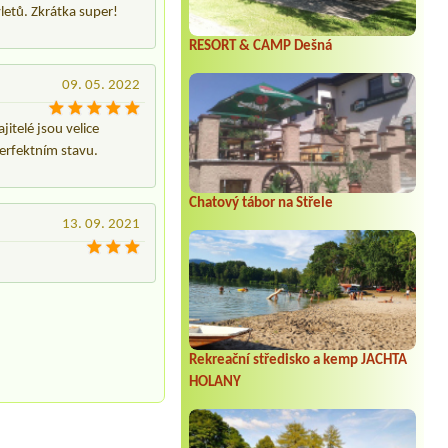
letů. Zkrátka super!
RESORT & CAMP Dešná
09. 05. 2022
itelé jsou velice
perfektním stavu.
Chatový tábor na Střele
13. 09. 2021
Rekreační středisko a kemp JACHTA
HOLANY