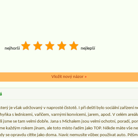
nejhorší
nejlepší
Vložit nový názor
»
á
rý je však udržovaný v naprosté čistotě. I při dešti bylo sociální zařízení n
chyňka s lednicemi, vařičem, varnými konvicemi, jarem, apod. V celém areá
tili jsme se tam velmi dobře. Jana s Michalem jsou velmi ochotní, poradí, 
íme každým rokem jinam, ale toto místo řadím jako TOP. Někde máte vše nej,
y se opravdu cítíte jako doma. Navíc nemusíte vůbec používat auto. Pěšmo