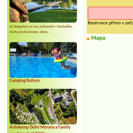
Rezervace přímo v zaříz
4L bungalovy se soc.zažízením + kuchyňka,
místa pro karavany, stany..
Mapa
Camping Rožnov
Autokemp Dolní Morava a Family