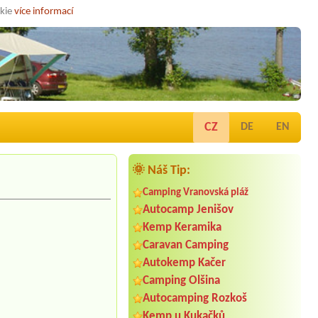
okie
více informací
CZ
DE
EN
🌞 Náš Tip:
Camping Vranovská pláž
Autocamp Jenišov
Kemp Keramika
Caravan Camping
Autokemp Kačer
Camping Olšina
Autocamping Rozkoš
Kemp u Kukačků