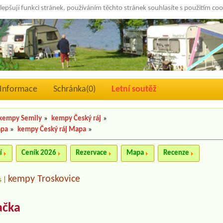
lepšují funkci stránek, používáním těchto stránek souhlasíte s použitím co
Informace
Schránka(
0
)
Letní soutěž
kempy Semily
»
kempy Český ráj
»
apa
»
kempy Český ráj Mapa
»
í
Ceník 2026
Rezervace
Mapa
Recenze
kempy Troskovice
s
|
ačka