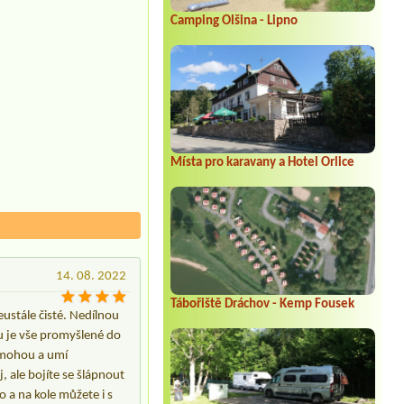
Camping Olšina - Lipno
Místa pro karavany a Hotel Orlice
14. 08. 2022
Tábořiště Dráchov - Kemp Fousek
eustále čisté. Nedílnou
lu je vše promyšlené do
pomohou a umí
 ale bojíte se šlápnout
 a na kole můžete i s