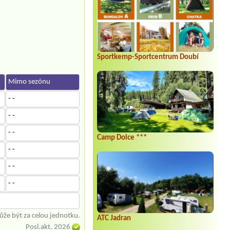
Sportkemp-Sportcentrum Doubí
Mimo sezónu
- -
- -
- -
Camp Dolce ***
- -
- -
- -
že být za celou jednotku.
ATC Jadran
Posl.akt. 2026