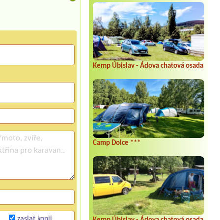
Kemp Úbislav - Ádova chatová osada
Camp Dolce ***
zaslat kopii