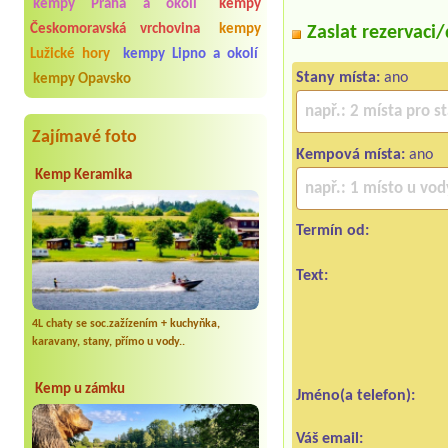
kempy Praha a okolí
kempy
Českomoravská vrchovina
kempy
Zaslat rezervaci
Lužické hory
kempy Lipno a okolí
Stany místa:
ano
kempy Opavsko
Zajímavé foto
Kempová místa:
ano
Kemp Keramika
Termín od:
Text:
4L chaty se soc.zažízením + kuchyňka,
karavany, stany, přímo u vody..
Kemp u zámku
Jméno(a telefon):
Váš email: