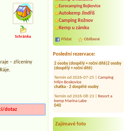
Eurocamping Bojkovice
Autokemp Jindřiš
Camping Rožnov
Termín od 2026-07-23 |
Autokemp
Kemp u zámku
Balaton
1 misto u vody nebo u lesa + El.
Schránka
Pripojka pro mal obytný vuz
Přidat
Oblíbené
Termín od 2026-07-27 |
Camping
Mlýn Boskovice
Poslední rezervace:
2 osoby (dospělý + roční dítě)2 osoby
(dospělý + roční dítě)
raje – zříceniny
Ráje.
Termín od 2026-07-25 |
Camping
Mlýn Boskovice
chatka - 2 dospělé osoby
Termín od 2026-08-23 |
Resort a
kemp Marina Labe
040
Termín od 2026-08-08 |
AUTO-AQUA-
ci/dotaz
CYCLO CAMP Ostrožská Nová Ves
2L pokoj
Zajímavé foto
Termín od 2026-07-30 |
Autokemp