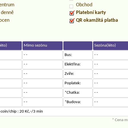
centrum
Obchod
n denně
Platební karty
locen
QR okamžitá platba
éto)
Mimo sezónu
Sezóna(léto)
- -
Bus:
- -
- -
Elektřina:
- -
- -
Zvíře:
- -
- -
Poplatek:
- -
- -
*Chatka:
- -
- -
*Budova:
- -
oin/chip : 20 Kč,-/3 min
* Cena mů