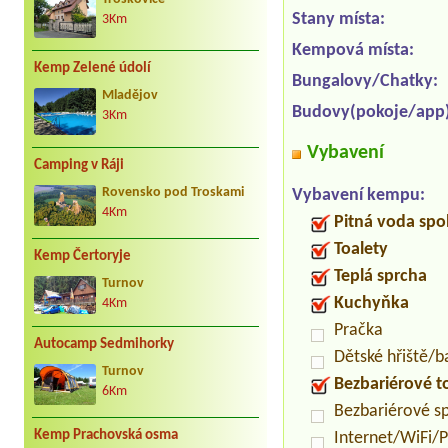
Stany místa:
3Km
Kempová místa:
Kemp Zelené údolí
Bungalovy/Chatky:
Mladějov
Budovy(pokoje/app)
3Km
Vybavení
Camping v Ráji
Rovensko pod Troskami
Vybavení kempu:
4Km
Pitná voda spo
Toalety
Kemp Čertoryje
Teplá sprcha
Turnov
Kuchyňka
4Km
Pračka
Autocamp Sedmihorky
Dětské hřiště/
Turnov
Bezbariérové t
6Km
Bezbariérové s
Kemp Prachovská osma
Internet/WiFi/