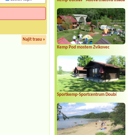
Kemp Úbislav - Ádova chatová osada
Najít trasu »
Kemp Pod mostem Zvíkovec
Sportkemp-Sportcentrum Doubí