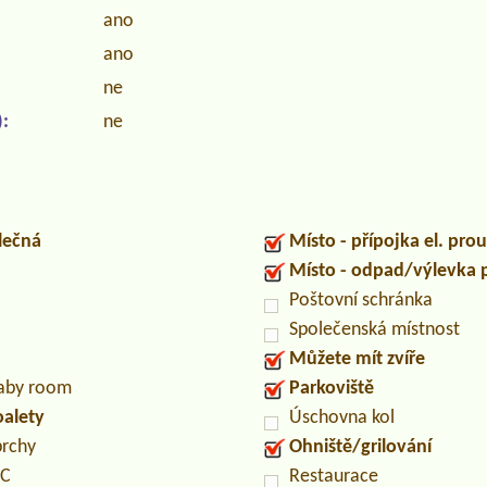
ano
ano
ne
:
ne
lečná
Místo - přípojka el. pro
Místo - odpad/výlevka
Poštovní schránka
Společenská místnost
Můžete mít zvíře
baby room
Parkoviště
oalety
Úschovna kol
prchy
Ohniště/grilování
PC
Restaurace