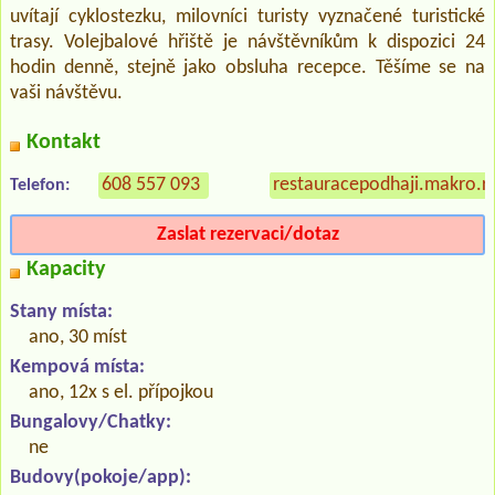
uvítají cyklostezku, milovníci turisty vyznačené turistické
trasy. Volejbalové hřiště je návštěvníkům k dispozici 24
hodin denně, stejně jako obsluha recepce. Těšíme se na
vaši návštěvu.
Kontakt
608 557 093
restauracepodhaji.makro.r
Telefon:
Zaslat rezervaci/dotaz
Kapacity
Stany místa:
ano, 30 míst
Kempová místa:
ano, 12x s el. přípojkou
Bungalovy/Chatky:
ne
Budovy(pokoje/app):