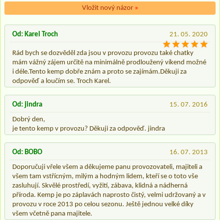
Vložit nový názor
»
Od: Karel Troch
21. 05. 2020
Rád bych se dozvěděl zda jsou v provozu provozu také chatky
mám vážný zájem určitě na minimálně prodloužený víkend možné
i déle.Tento kemp dobře znám a proto se zajímám.Děkuji za
odpověď a loučím se. Troch Karel.
Od: jindra
15. 07. 2016
Dobrý den,
je tento kemp v provozu? Děkuji za odpověď. jindra
Od: BOBO
16. 07. 2013
Doporučuji vřele všem a děkujeme panu provozovateli, majiteli a
všem tam vstřícným, milým a hodným lidem, kteří se o toto vše
zasluhují. Skvělé prostředí, vyžití, zábava, klidná a nádherná
příroda. Kemp je po záplavách naprosto čistý, velmi udržovaný a v
provozu v roce 2013 po celou sezonu. Ještě jednou velké díky
všem včetně pana majitele.