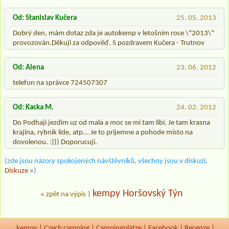
Od: Stanislav Kučera
25. 05. 2013
Dobrý den, mám dotaz zda je autokemp v letošním roce \"2013\"
provozován.Děkuji za odpověď. S pozdravem Kučera - Trutnov
Od: Alena
23. 06. 2012
telefon na správce 724507307
Od: Kacka M.
24. 02. 2012
Do Podhaji jezdim uz od mala a moc se mi tam libi. Je tam krasna
krajina, rybnik lide, atp... Je to prijemne a pohode misto na
dovolenou. :))) Doporucuji.
(zde jsou názory spokojených návštěvníků, všechny jsou v diskuzi,
Diskuze »
)
kempy Horšovský Týn
«
zpět na výpis
|
kempy
|
Czech camping
|
Campingplätze
|
Facebook
|
Recenze
|