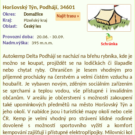
Horšovský Týn
, Podhájí, 34601
Okres:
Domažlice
Najít trasu »
Kraj:
Plzeňský kraj
Oblast:
Český les
Provozní doba:
20.06. - 30.09.
Nadm.výška:
395 m.n.m.
Schránka
Autokemp Delta Podhájí se nachází na břehu rybníka, kde je
možno se koupat, projíždět se na lodičkách či šlapadle
nebo chytat ryby. Ohraničen je lesem vhodným pro
příjemné procházky na čerstvém a velmi čistém vzduchu a
houbařit. Je vybaven novým, zděným sociálním zařízením
se sprchami a teplou vodou, vše přístupné i invalidním
občanům. V areálu je občerstvení s možností zakoupení
také upomínkových předmětů na město Horšovský Týn a
jeho okolí. V nabídce jsou i turistické mapy okolí nebo celé
ČR. Kemp je velmi vhodný pro strávení klidné rodinné
dovolené s možností sportovního vyžití a komfort
kempování zajišťují i přístupné elektropřípojky. Milovníci kol