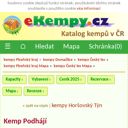
Soubory cookie zlepšují funkci stránek, používáním těchto stránek
souhlasíte s použitím cookie
více informací
☰
⌂
Hledat
Mapa
Schránka(
0
)
kempy Plzeňský kraj
»
kempy Domažlice
»
kempy Český les
»
kempy Plzeňský kraj Mapa
»
kempy Český les Mapa
»
Kapacity
Vybavení
Ceník 2025
Rezervace
Mapa
Recenze
kempy Horšovský Týn
«
zpět na výpis
|
Kemp Podhájí