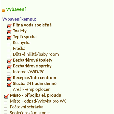
Vybavení
Vybavení kempu:
Pitná voda společná
Toalety
Teplá sprcha
Kuchyňka
Pračka
Dětské hřiště/baby room
Bezbariérové toalety
Bezbariérové sprchy
Internet/WiFi/PC
Recepce/Info centrum
Služba 24 hodin denně
Areál/kemp oplocen
Místo - přípojka el. proudu
Místo - odpad/výlevka pro WC
Poštovní schránka
Společenská místnost