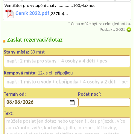
Ventilátor pro vytápění chaty .............100,-kč/noc
Ceník 2022.pdf
(237Kb)...
* Cena může být za celou jednotku.
Posl.akt. 2025
Zaslat rezervaci/dotaz
Stany místa:
30 míst
Kempová místa:
12x s el. přípojkou
Termín od:
Počet nocí:
Text: