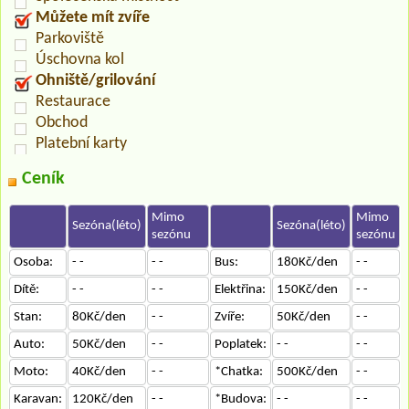
Můžete mít zvíře
Parkoviště
Úschovna kol
Ohniště/grilování
Restaurace
Obchod
Platební karty
Ceník
Mimo
Mimo
Sezóna(léto)
Sezóna(léto)
sezónu
sezónu
Osoba:
- -
- -
Bus:
180Kč/den
- -
Dítě:
- -
- -
Elektřina:
150Kč/den
- -
Stan:
80Kč/den
- -
Zvíře:
50Kč/den
- -
Auto:
50Kč/den
- -
Poplatek:
- -
- -
Moto:
40Kč/den
- -
*Chatka:
500Kč/den
- -
Karavan:
120Kč/den
- -
*Budova:
- -
- -