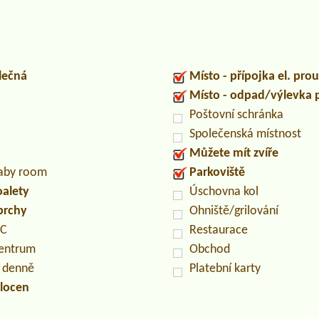
lečná
Místo - přípojka el. pro
Místo - odpad/výlevka
Poštovní schránka
Společenská místnost
Můžete mít zvíře
baby room
Parkoviště
oalety
Úschovna kol
prchy
Ohniště/grilování
PC
Restaurace
centrum
Obchod
n denně
Platební karty
locen