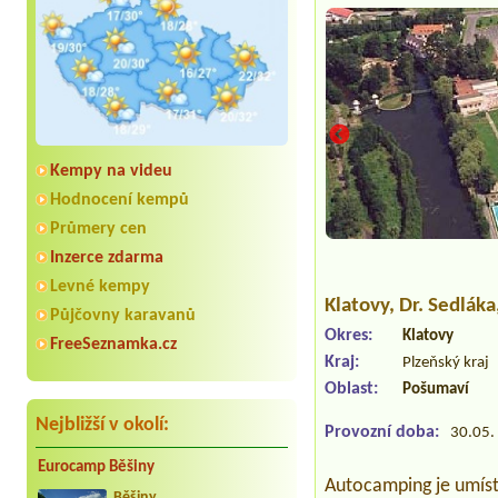
Kempy na videu
Hodnocení kempů
Průmery cen
Inzerce zdarma
Levné kempy
Klatovy
, Dr. Sedlák
Půjčovny karavanů
Okres:
Klatovy
FreeSeznamka.cz
Kraj:
Plzeňský kraj
Oblast:
Pošumaví
Nejbližší v okolí:
Provozní doba:
30.05. 
Eurocamp Běšiny
Autocamping je umístě
Běšiny