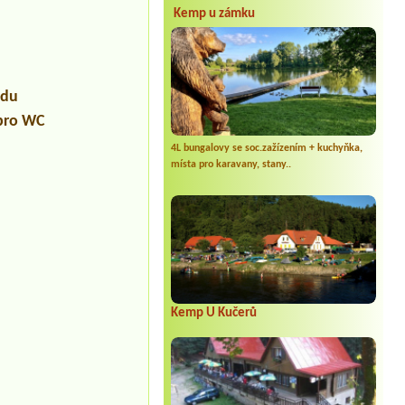
Kemp u zámku
udu
 pro WC
4L bungalovy se soc.zažízením + kuchyňka,
místa pro karavany, stany..
Kemp U Kučerů