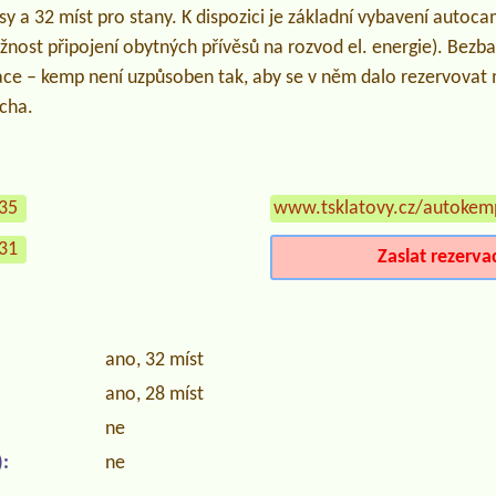
sy a 32 míst pro stany. K dispozici je základní vybavení autoca
žnost připojení obytných přívěsů na rozvod el. energie). Bezba
ce – kemp není uzpůsoben tak, aby se v něm dalo rezervovat m
ocha.
835
www.tsklatovy.cz/autokem
831
Zaslat rezerva
ano, 32 míst
ano, 28 míst
ne
:
ne