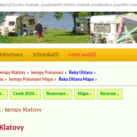
lepšují funkci stránek, používáním těchto stránek souhlasíte s použitím co
Informace
Schránka(
0
)
Letní soutěž
empy Klatovy
»
kempy Pošumaví
»
Řeka Úhlava
»
pa
»
kempy Pošumaví Mapa
»
Řeka Úhlava Mapa
»
í
Ceník 2026
Rezervace
Mapa
Recenze
kempy Klatovy
s
|
Klatovy