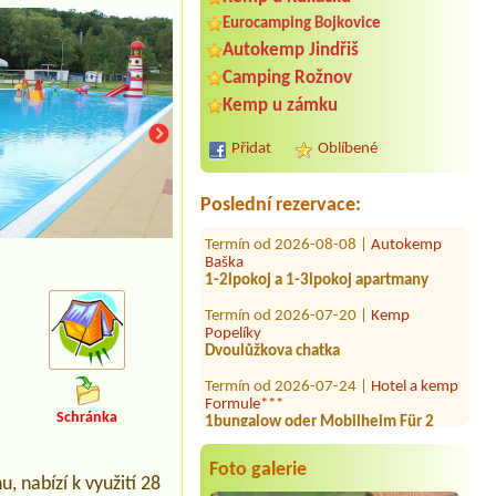
Eurocamping Bojkovice
Autokemp Jindřiš
Termín od 2026-08-10 |
Camping
Camping Rožnov
Olšina - Lipno
Kemp u zámku
4L chatka
Termín od 2026-07-31 |
Kemp Na
Přidat
Oblíbené
Břečkárně
1 stan
Poslední rezervace:
Termín od 2026-08-08 |
Autokemp
Baška
1-2lpokoj a 1-3lpokoj apartmany
Termín od 2026-07-20 |
Kemp
Popelíky
Dvoulůžkova chatka
Termín od 2026-07-24 |
Hotel a kemp
Formule***
1bungalow oder Mobilheim Für 2
Personen
Schránka
Termín od 2026-08-12 |
Kemp
Zahrada
Foto galerie
 nabízí k využití 28