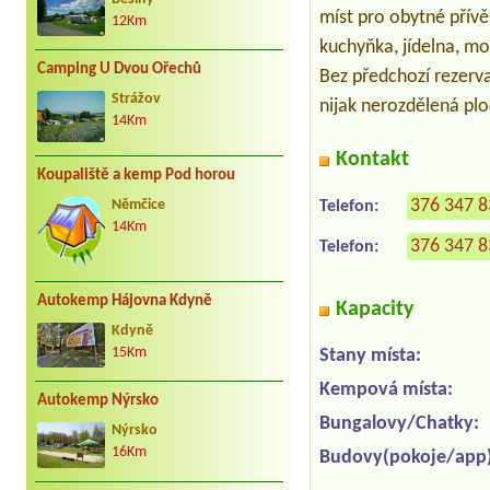
míst pro obytné přívě
12Km
kuchyňka, jídelna, mo
Camping U Dvou Ořechů
Bez předchozí rezerva
Strážov
nijak nerozdělená pl
14Km
Kontakt
Koupaliště a kemp Pod horou
376 347 
Němčice
Telefon:
14Km
376 347 
Telefon:
Autokemp Hájovna Kdyně
Kapacity
Kdyně
15Km
Stany místa:
Kempová místa:
Autokemp Nýrsko
Bungalovy/Chatky:
Nýrsko
16Km
Budovy(pokoje/app)