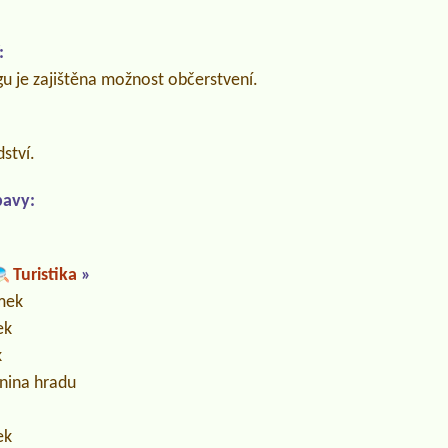
:
u je zajištěna možnost občerstvení.
ství.
bavy:
Turistika
»
mek
ek
k
enina hradu
ek