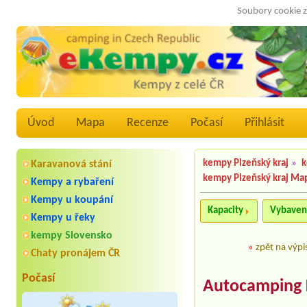
Soubory cookie z
Úvod
Mapa
Recenze
Počasí
Přihlásit
kempy Plzeňský kraj
»
k
Karavanová stání
kempy Plzeňský kraj Ma
Kempy a rybaření
Kempy u koupání
Kapacity
Vybaven
Kempy u řeky
kempy Slovensko
«
zpět na výpi
Chaty pronájem ČR
Počasí
Autocamping 