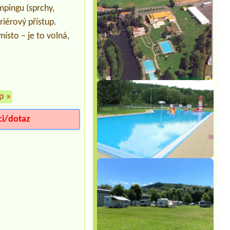
Termín od 2026-07-30 |
Kemp Olšovec
mpingu (sprchy,
1x místo pro dodávku s přípojkou na
elektřinu
riérový přístup.
Termín od 2026-07-31 |
Kemp a
ísto – je to volná,
koupaliště Klášter
1 malý stan, 2dospělé + 2 děti, auto
Termín od 2026-08-08 |
Chaty u lesa
Karlovy Dvory
4 osoby a pes
p
»
Termín od 2026-08-05 |
Camp Horní
Lipka
1 misto pro stan + 2 osoby
ci/dotaz