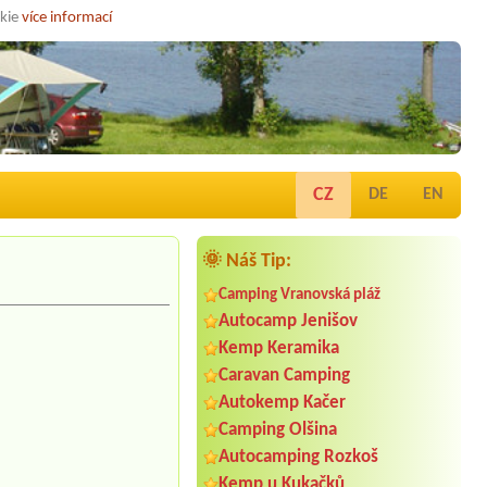
okie
více informací
CZ
DE
EN
🌞 Náš Tip:
Camping Vranovská pláž
Autocamp Jenišov
Kemp Keramika
Caravan Camping
Autokemp Kačer
Camping Olšina
Autocamping Rozkoš
Kemp u Kukačků