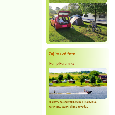
Zajímavé foto
Kemp Keramika
4L chaty se soc.zažízením + kuchyňka,
karavany, stany, přímo u vody..