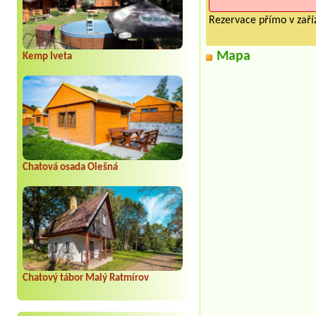
Rezervace přímo v zaříz
Mapa
Kemp Iveta
Chatová osada Olešná
Chatový tábor Malý Ratmírov