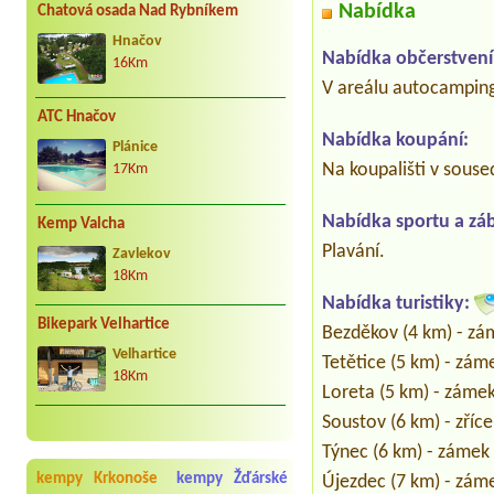
Nabídka
Chatová osada Nad Rybníkem
Hnačov
Nabídka občerstvení
16Km
V areálu autocamping
ATC Hnačov
Nabídka koupání:
Plánice
Na koupališti v soused
17Km
Nabídka sportu a zá
Kemp Valcha
Plavání.
Zavlekov
18Km
Nabídka turistiky:
Bikepark Velhartice
Bezděkov (4 km) - zá
Velhartice
Tetětice (5 km) - zám
18Km
Loreta (5 km) - záme
Soustov (6 km) - zříc
Týnec (6 km) - zámek
kempy Krkonoše
kempy Žďárské
Újezdec (7 km) - zám