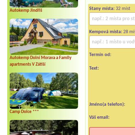
Stany místa:
32 míst
Autokemp Jindřiš
Kempová místa:
28 mí
Termín od:
Autokemp Dolní Morava a Family
apartments V Zátiší
Text:
Jméno(a telefon):
Camp Dolce ***
Váš email: