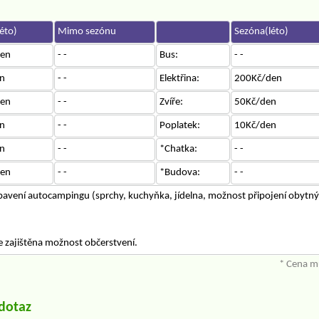
éto)
Mimo sezónu
Sezóna(léto)
en
- -
Bus:
- -
n
- -
Elektřina:
200Kč/den
en
- -
Zvíře:
50Kč/den
n
- -
Poplatek:
10Kč/den
n
- -
*Chatka:
- -
en
- -
*Budova:
- -
vybavení autocampingu (sprchy, kuchyňka, jídelna, možnost připojení obytný
 zajištěna možnost občerstvení.
* Cena mů
/dotaz