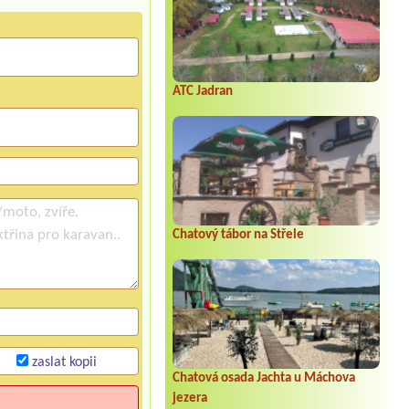
ATC Jadran
Chatový tábor na Střele
zaslat kopii
Chatová osada Jachta u Máchova
jezera