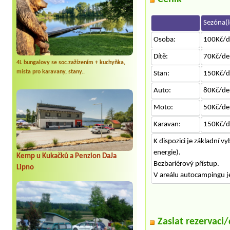
Sezóna(l
Osoba:
100Kč/d
Dítě:
70Kč/de
4L bungalovy se soc.zažízením + kuchyňka,
místa pro karavany, stany..
Stan:
150Kč/d
Auto:
80Kč/de
Moto:
50Kč/de
Karavan:
150Kč/d
K dispozici je základní 
energie).
Kemp u Kukačků a Penzion DaJa
Bezbariérový přístup.
Lipno
V areálu autocampingu je
Zaslat rezervaci