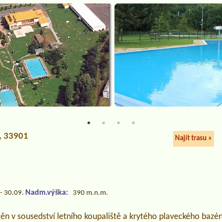
a, 33901
Najít trasu »
Nadm.výška:
- 30.09.
390 m.n.m.
n v sousedství letního koupaliště a krytého plaveckého bazénu,