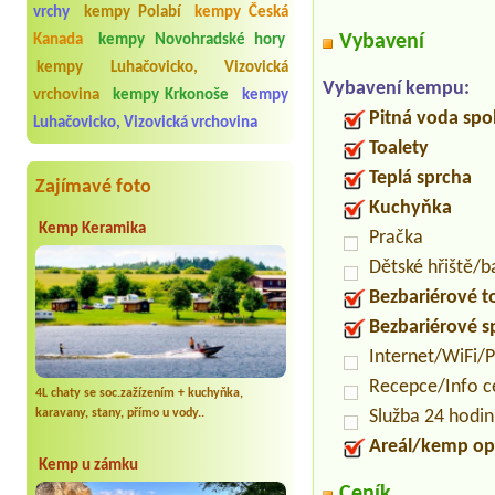
vrchy
kempy Polabí
kempy Česká
Vybavení
Kanada
kempy Novohradské hory
kempy Luhačovicko, Vizovická
Vybavení kempu:
vrchovina
kempy Krkonoše
kempy
Pitná voda spo
Luhačovicko, Vizovická vrchovina
Toalety
Teplá sprcha
Zajímavé foto
Kuchyňka
Kemp Keramika
Pračka
Dětské hřiště/
Bezbariérové t
Bezbariérové s
Internet/WiFi/
Recepce/Info 
4L chaty se soc.zažízením + kuchyňka,
Služba 24 hodi
karavany, stany, přímo u vody..
Areál/kemp op
Kemp u zámku
Ceník