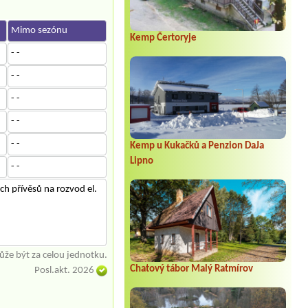
Mimo sezónu
Kemp Čertoryje
- -
- -
- -
- -
- -
Kemp u Kukačků a Penzion DaJa
Lipno
- -
ch přívěsů na rozvod el.
že být za celou jednotku.
Chatový tábor Malý Ratmírov
Posl.akt. 2026