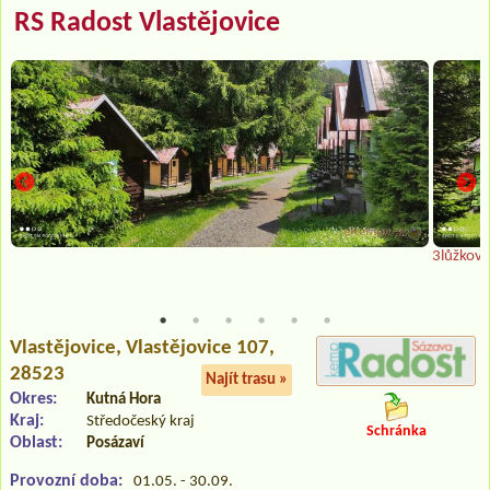
RS Radost Vlastějovice
3lůžkové
Vlastějovice
, Vlastějovice 107,
28523
Najít trasu »
Okres:
Kutná Hora
Kraj:
Středočeský kraj
Schránka
Oblast:
Posázaví
Provozní doba:
01.05. - 30.09.