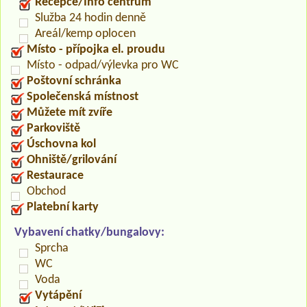
Recepce/Info centrum
Služba 24 hodin denně
Areál/kemp oplocen
Místo - přípojka el. proudu
Místo - odpad/výlevka pro WC
Poštovní schránka
Společenská místnost
Můžete mít zvíře
Parkoviště
Úschovna kol
Ohniště/grilování
Restaurace
Obchod
Platební karty
Vybavení chatky/bungalovy:
Sprcha
WC
Voda
Vytápění