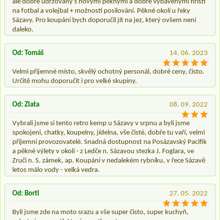
ale dobře udržovaný s novými pěknymi a dobře vybavenymi hřišti
na fotbal a volejbal + možností posilování. Pěkné okolí u řeky
Sázavy. Pro koupání bych doporučil jít na jez, který ovšem není
daleko.
Od: Tomáš
14. 06. 2023
Velmi příjemné místo, skvělý ochotný personál, dobré ceny, čisto.
Určitě mohu doporučit i pro velké skupiny.
Od: Zlata
08. 09. 2022
Vybrali jsme si tento retro kemp u Sázavy v srpnu a byli jsme
spokojeni, chatky, koupelny, jídelna, vše čisté, dobře tu vaří, velmi
příjemní provozovatelé. Snadná dostupnost na Posázavský Pacifik
a pěkné výlety v okolí - z Ledče n. Sázavou stezka J. Foglara, ve
Zruči n. S. zámek, ap. Koupání v nedalekém rybníku, v řece Sázavě
letos málo vody - velká vedra.
Od: Bortl
27. 05. 2022
Byli jsme zde na moto srazu a vše super čisto, super kuchyň,