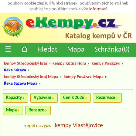
Soubory cookie zlepšují funkci stránek, používáním těchto stránek
souhlasíte s použitím cookie
více informací
☰
⌂
Hledat
Mapa
Schránka(
0
)
kempy Středočeský kraj
»
kempy Kutná Hora
»
kempy Posázaví
»
Řeka Sázava
»
kempy Středočeský kraj Mapa
»
kempy Posázaví Mapa
»
Řeka Sázava Mapa
»
Kapacity
Vybavení
Ceník 2026
Rezervace
Mapa
Recenze
kempy Vlastějovice
«
zpět na výpis
|