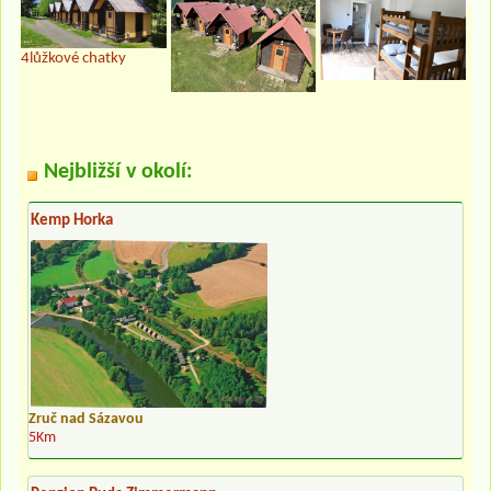
4lůžkové chatky
Nejbližší v okolí:
Kemp Horka
Zruč nad Sázavou
5Km