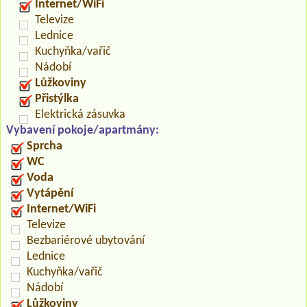
Internet/WiFi
Televize
Lednice
Kuchyňka/vařič
Nádobí
Lůžkoviny
Přistýlka
Elektrická zásuvka
Vybavení pokoje/apartmány:
Sprcha
WC
Voda
Vytápění
Internet/WiFi
Televize
Bezbariérové ubytování
Lednice
Kuchyňka/vařič
Nádobí
Lůžkoviny