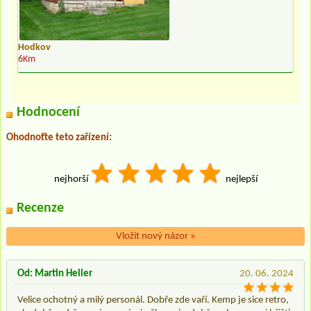
Hodkov
6Km
Hodnocení
Ohodnoťte teto zařízení:
nejhorší
nejlepší
Recenze
Vložit nový názor
»
Od: Martin Heller
20. 06. 2024
Velice ochotný a milý personál. Dobře zde vaří. Kemp je sice retro,