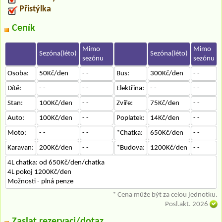
Přistýlka
Ceník
Mimo
Mimo
Sezóna(léto)
Sezóna(léto)
sezónu
sezónu
Osoba:
50Kč/den
- -
Bus:
300Kč/den
- -
Dítě:
- -
- -
Elektřina:
- -
- -
Stan:
100Kč/den
- -
Zvíře:
75Kč/den
- -
Auto:
100Kč/den
- -
Poplatek:
14Kč/den
- -
Moto:
- -
- -
*Chatka:
650Kč/den
- -
Karavan:
200Kč/den
- -
*Budova:
1200Kč/den
- -
4L chatka: od 650Kč/den/chatka
4L pokoj 1200Kč/den
Možnosti - plná penze
* Cena může být za celou jednotku.
Posl.akt. 2026
Zaslat rezervaci/dotaz