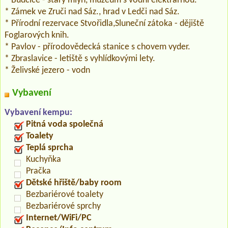
* Budčice - starý mlýn, muzeum s vodní elektrárnou.
* Zámek ve Zruči nad Sáz., hrad v Ledči nad Sáz.
* Přírodní rezervace Stvořidla,Sluneční zátoka - dějiště
Foglarových knih.
* Pavlov - přírodovědecká stanice s chovem vyder.
* Zbraslavice - letiště s vyhlídkovými lety.
* Želivské jezero - vodn
Vybavení
Vybavení kempu:
Pitná voda společná
Toalety
Teplá sprcha
Kuchyňka
Pračka
Dětské hřiště/baby room
Bezbariérové toalety
Bezbariérové sprchy
Internet/WiFi/PC