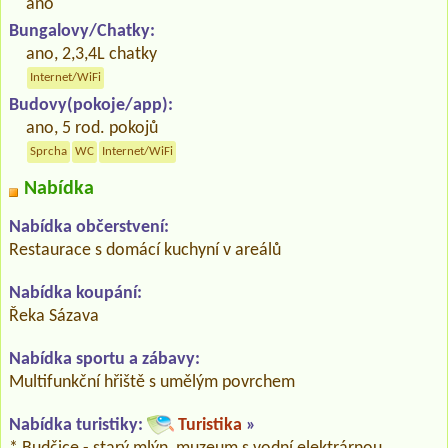
ano
Bungalovy/Chatky:
ano, 2,3,4L chatky
Internet/WiFi
Budovy(pokoje/app):
ano, 5 rod. pokojů
Sprcha
WC
Internet/WiFi
Nabídka
Nabídka občerstvení:
Restaurace s domácí kuchyní v areálů
Nabídka koupání:
Řeka Sázava
Nabídka sportu a zábavy:
Multifunkční hřiště s umělým povrchem
Nabídka turistiky:
Turistika
»