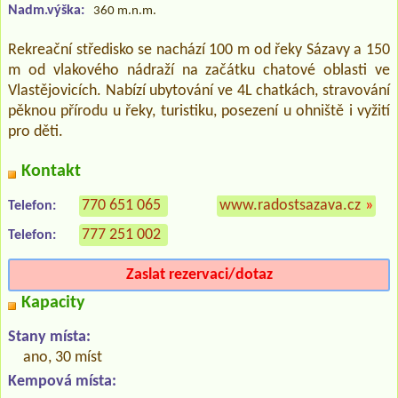
Nadm.výška:
360 m.n.m.
Rekreační středisko se nachází 100 m od řeky Sázavy a 150
m od vlakového nádraží na začátku chatové oblasti ve
Vlastějovicích. Nabízí ubytování ve 4L chatkách, stravování
pěknou přírodu u řeky, turistiku, posezení u ohniště i vyžití
pro děti.
Kontakt
770 651 065
www.radostsazava.cz
»
Telefon:
777 251 002
Telefon:
Zaslat rezervaci/dotaz
Kapacity
Stany místa:
ano, 30 míst
Kempová místa: