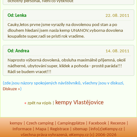
ochotný personál, Není co vytknout
Od: Lenka
22. 08. 2011
Cauky,letos prvne jsme vyrazily na dovolenou pod stan a po
dlouhem hledani jsem nasla kemp UNANOV,vyborna dovolena
koupaliste super,radi se pristi rok vradime.
Od: Andrea
14. 08. 2011
Naprosto výborná dovolená, obsluha maximálně příjemná, okolí
nádherné, ubytování super, klídek a pohoda - prostě paráda!!!
Rádi se budem vracet!!!
(zde jsou názory spokojených návštěvníků, všechny jsou v diskuzi,
Diskuze »
)
kempy Vlastějovice
«
zpět na výpis
|
kempy
|
Czech camping
|
Campingplätze
|
Facebook
|
Recenze
|
Informace
|
Mapa
|
Registrace
|
sitemap
|
info(z)eKempy.cz |
všechna práva vyhrazená, eKempy.cz (c) 2006-2026