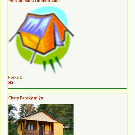
Penzion Buda Zimmermann
Horka 2
5Km
Chaty Panský mlýn