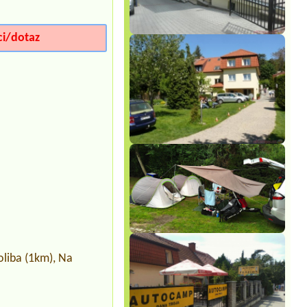
ci/dotaz
oliba (1km), Na