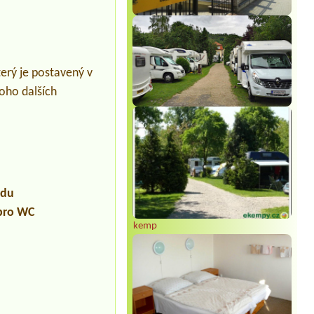
erý je postavený v
oho dalších
udu
 pro WC
kemp