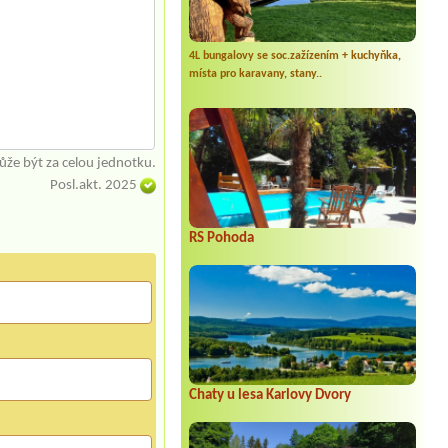
4L bungalovy se soc.zažízením + kuchyňka,
místa pro karavany, stany..
že být za celou jednotku.
Posl.akt. 2025
RS Pohoda
Chaty u lesa Karlovy Dvory