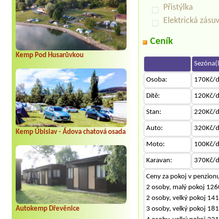
Přistýlka
Elektrická zásu
Ceník
Kemp Pod Husarůvkou
Sezóna(l
Osoba:
170Kč/
Dítě:
120Kč/
Stan:
220Kč/
Auto:
320Kč/
Kemp Úbislav - Ádova chatová osada
Moto:
100Kč/
Karavan:
370Kč/
Ceny za pokoj v penzionu
2 osoby, malý pokoj 126
2 osoby, velký pokoj 141
3 osoby, velký pokoj 181
Autokemp Dřevěnice