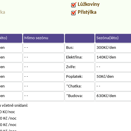
Lůžkoviny
vka
Přistýlka
éto)
Mimo sezónu
Sezóna(léto)
den
- -
Bus:
300Kč/den
den
- -
Elektřina:
140Kč/den
den
- -
Zvíře:
- -
den
- -
Poplatek:
50Kč/den
den
- -
*Chatka:
- -
den
- -
*Budova:
630Kč/den
 včetně snídaní:
0 Kč/noc
0 Kč /noc
0 Kč /noc