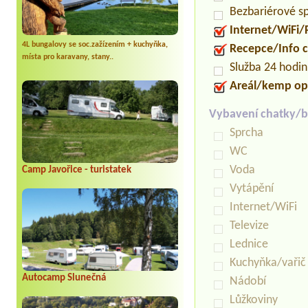
Bezbariérové s
Internet/WiFi/
4L bungalovy se soc.zažízením + kuchyňka,
Recepce/Info 
místa pro karavany, stany..
Služba 24 hodi
Areál/kemp op
Vybavení chatky/b
Sprcha
WC
Voda
Camp Javořice - turistatek
Vytápění
Internet/WiFi
Televize
Lednice
Kuchyňka/vařič
Autocamp Slunečná
Nádobí
Lůžkoviny