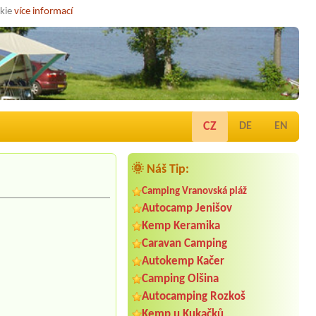
okie
více informací
CZ
DE
EN
🌞 Náš Tip:
Camping Vranovská pláž
Autocamp Jenišov
Kemp Keramika
Caravan Camping
Autokemp Kačer
Camping Olšina
Autocamping Rozkoš
Kemp u Kukačků