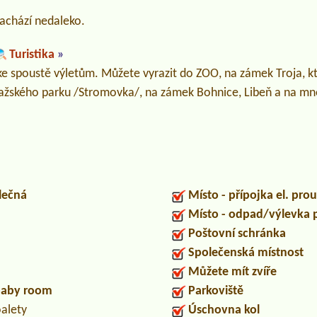
nachází nedaleko.
Turistika
»
ke spoustě výletům. Můžete vyrazit do ZOO, na zámek Troja, kt
ražského parku /Stromovka/, na zámek Bohnice, Libeň a na mn
lečná
Místo - přípojka el. pro
Místo - odpad/výlevka
Poštovní schránka
Společenská místnost
Můžete mít zvíře
/baby room
Parkoviště
oalety
Úschovna kol