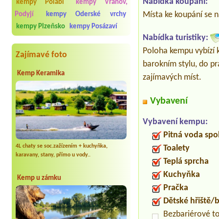
Nabídka koupání:
kempy Polabí
kempy Vranov,
Místa ke koupání se 
Podyjí
kempy Oderské vrchy
kempy Plzeňsko
kempy Posázaví
Nabídka turistiky:
Poloha kempu vybízí 
Zajímavé foto
barokním stylu, do p
Kemp Keramika
zajímavých míst.
Vybavení
Vybavení kempu:
Pitná voda spo
4L chaty se soc.zažízením + kuchyňka,
Toalety
karavany, stany, přímo u vody..
Teplá sprcha
Kuchyňka
Kemp u zámku
Pračka
Dětské hřiště
Bezbariérové t