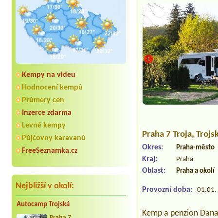
Kempy na videu
Hodnocení kempů
Průmery cen
Inzerce zdarma
Levné kempy
Praha 7 Troja
, Troj
Půjčovny karavanů
Okres:
Praha-město
FreeSeznamka.cz
Kraj:
Praha
Oblast:
Praha a okolí
Nejbližší v okolí:
Provozní doba:
01.01. 
Autocamp Trojská
Kemp a penzion Dana 
Praha 7