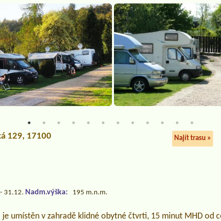
ská 129, 17100
Najít trasu »
Nadm.výška:
- 31.12.
195 m.n.m.
je umístěn v zahradě klidné obytné čtvrti, 15 minut MHD od c