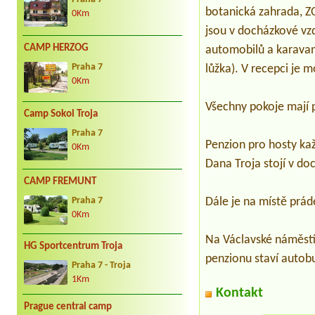
botanická zahrada, Z
0Km
jsou v docházkové vz
CAMP HERZOG
automobilů a karavanů
lůžka). V recepci je 
Praha 7
0Km
Všechny pokoje mají 
Camp Sokol Troja
Praha 7
Penzion pro hosty ka
0Km
Dana Troja stojí v do
CAMP FREMUNT
Dále je na místě prád
Praha 7
0Km
Na Václavské náměstí
HG Sportcentrum Troja
penzionu staví autob
Praha 7 - Troja
1Km
Kontakt
Prague central camp