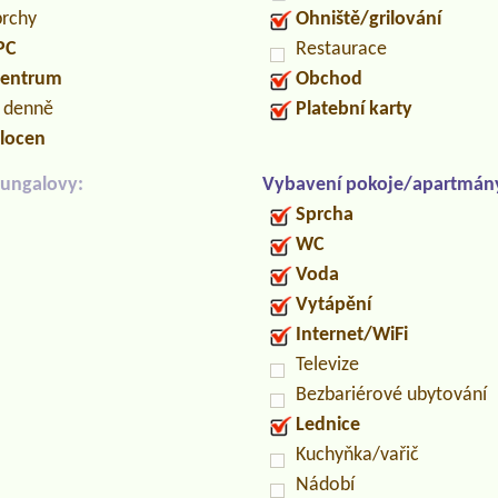
prchy
Ohniště/grilování
PC
Restaurace
centrum
Obchod
n denně
Platební karty
locen
ungalovy:
Vybavení pokoje/apartmán
Sprcha
WC
Voda
Vytápění
Internet/WiFi
Televize
Bezbariérové ubytování
Lednice
Kuchyňka/vařič
Nádobí