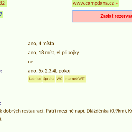
482
www.campdana.cz
»
9
Zaslat rezerva
ano, 4 místa
ano, 18 míst, el.připojky
ne
:
ano, 5x 2,3,4L pokoj
Lednice
Sprcha
WC
Internet/WiFi
:
ik dobrých restaurací. Patří mezi ně např. Dlážděnka (0,9km), K
í.