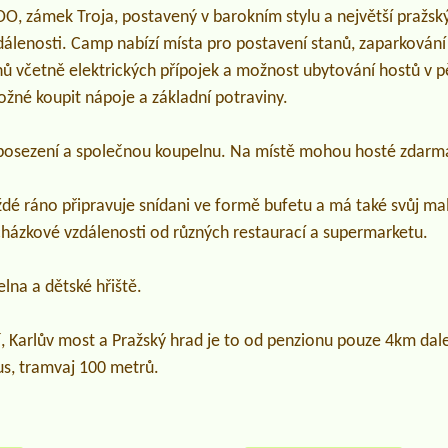
OO, zámek Troja, postavený v barokním stylu a největší pražs
dálenosti. Camp nabízí místa pro postavení stanů, zaparkován
 včetně elektrických přípojek a možnost ubytování hostů v pět
možné koupit nápoje a základní potraviny.
posezení a společnou koupelnu. Na místě mohou hosté zdarma
ždé ráno připravuje snídani ve formě bufetu a má také svůj m
cházkové vzdálenosti od různých restaurací a supermarketu.
elna a dětské hřiště.
, Karlův most a Pražský hrad je to od penzionu pouze 4km dal
us, tramvaj 100 metrů.