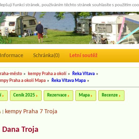
lepšují funkci stránek, používáním těchto stránek souhlasíte s použitím co
Informace
Schránka(
0
)
Letní soutěž
raha-město
»
kempy Praha a okolí
»
Řeka Vltava
»
mpy Praha a okolí Mapa
»
Řeka Vltava Mapa
»
í
Ceník 2025
Rezervace
Mapa
Recenze
kempy Praha 7 Troja
s
|
 Dana Troja