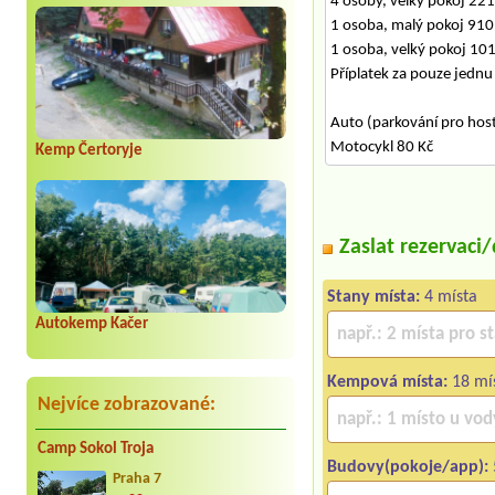
4 osoby, velký pokoj 221
1 osoba, malý pokoj 910
1 osoba, velký pokoj 10
Příplatek za pouze jednu
Auto (parkování pro hos
Motocykl 80 Kč
Kemp Čertoryje
Zaslat rezervaci
Stany místa:
4 místa
Autokemp Kačer
Kempová místa:
18 mís
Nejvíce zobrazované:
Camp Sokol Troja
Budovy(pokoje/app):
Praha 7