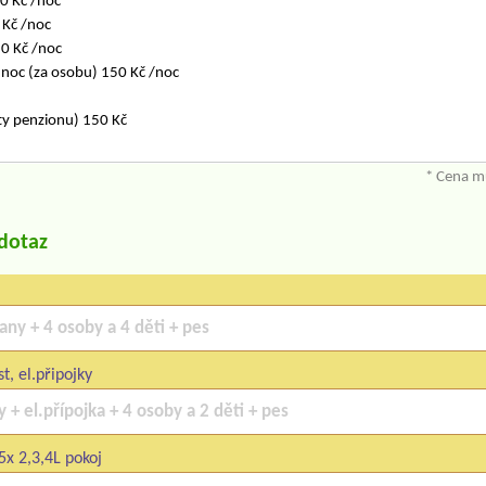
0 Kč /noc
 Kč /noc
10 Kč /noc
 noc (za osobu) 150 Kč /noc
ty penzionu) 150 Kč
* Cena mů
/dotaz
t, el.připojky
5x 2,3,4L pokoj