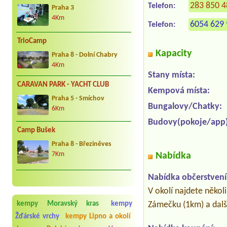
283 850 
Telefon:
Praha 3
4Km
6054 629 
Telefon:
TrioCamp
Kapacity
Praha 8 - Dolní Chabry
4Km
Stany místa:
CARAVAN PARK - YACHT CLUB
Kempová místa:
Praha 5 - Smíchov
Bungalovy/Chatky:
6Km
Budovy(pokoje/app)
Camp Bušek
Praha 8 - Březiněves
7Km
Nabídka
Nabídka občerstvení
V okolí najdete někol
Zámečku (1km) a dalš
kempy Moravský kras
kempy
Žďárské vrchy
kempy Lipno a okolí