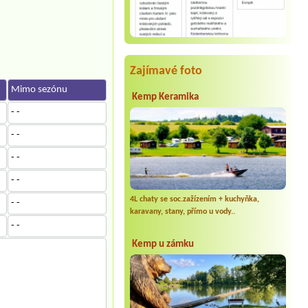
Zajímavé foto
Mimo sezónu
Kemp Keramika
- -
- -
- -
- -
4L chaty se soc.zažízením + kuchyňka,
- -
karavany, stany, přímo u vody..
- -
Kemp u zámku