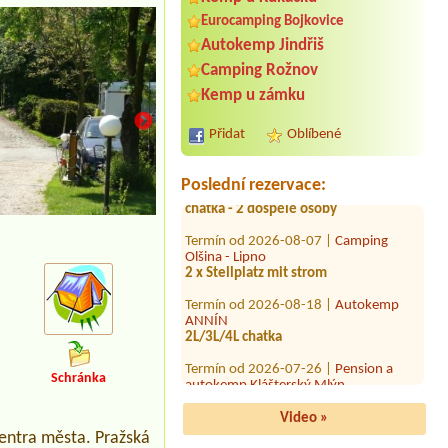
Eurocamping Bojkovice
Autokemp Jindřiš
Camping Rožnov
Termín od 2026-08-18 |
Kemp
SLUNCE Žandov
Kemp u zámku
1x place for a family tent with
electricity , 2 persons + 2 children
Přidat
Oblíbené
Termín od 2026-07-25 |
Camping
Mlýn Boskovice
chatka - 2 dospělé osoby
Poslední rezervace:
Termín od 2026-08-07 |
Camping
Olšina - Lipno
2 x Stellplatz mit strom
Termín od 2026-08-18 |
Autokemp
ANNÍN
2L/3L/4L chatka
Termín od 2026-07-26 |
Pension a
autokemp Klášterský Mlýn
Schránka
Termín od 2026-07-24 |
Autokemp
Kristýna Jiránek
Video »
1 x Stellplatz mit elektr. Anschluss 2
entra města. Pražská
PersonenBungalow 2 Personen