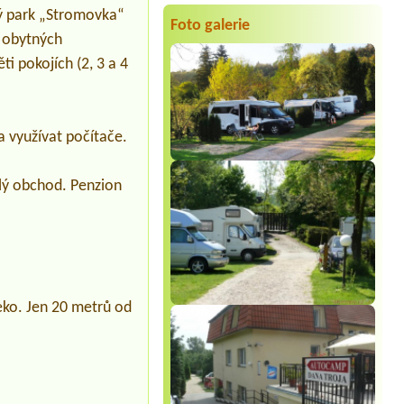
ký park „Stromovka“
Termín od 2026-07-30 |
Molo Nová
Foto galerie
Rabyně
í obytných
1stan 2osoby 1pes a 2kola1misto u
i pokojích (2, 3 a 4
vody + elektrická pripojka
Termín od 2026-07-30 |
Tábořiště U
Včelky
2 mista pro stany pro 4 dospělí a 2
děti
 využívat počítače.
Termín od 2026-07-30 |
Obytné sudy
Branov
alý obchod. Penzion
2x 2L sud a 4 osoby
Termín od 2026-07-29 |
Stanové
tábořiště Petrův palouk
2 kleine tenten 1 plaats met
electraEigen tent
eko. Jen 20 metrů od