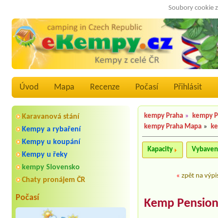
Soubory cookie z
Úvod
Mapa
Recenze
Počasí
Přihlásit
kempy Praha
»
kempy P
Karavanová stání
kempy Praha Mapa
»
ke
Kempy a rybaření
Kempy u koupání
Kapacity
Vybaven
Kempy u řeky
kempy Slovensko
«
zpět na výpi
Chaty pronájem ČR
Počasí
Kemp Pension