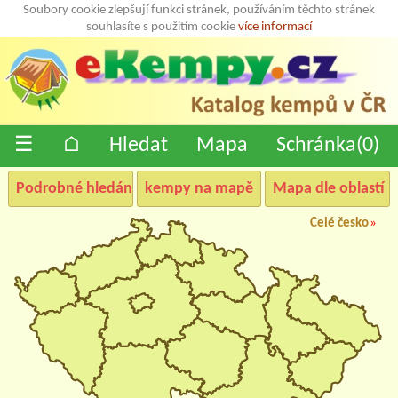
Soubory cookie zlepšují funkci stránek, používáním těchto stránek
souhlasíte s použitím cookie
více informací
☰
⌂
Hledat
Mapa
Schránka(
0
)
Podrobné hledání
kempy na mapě
Mapa dle oblastí
Celé česko
»