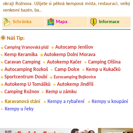
okraji Rožnova. Užijete si pěkná kempová místa, restauraci, velký
venkovní bazén, ba..
Schránka
Mapa
Informace
🌞 Náš Tip:
Autocamp Jenišov
Camping Vranovská pláž
Kemp Keramika
Autokemp Dolní Morava
Caravan Camping
Autokemp Kačer
Camping Olšina
Autocamping Rozkoš
Camp Dolce
Kemp u Kukačků
Sportcentrum Doubí
Eurocamping Bojkovice
Autokemp U Tomášků
Autokemp Jindřiš
Camping Rožnov
Kemp u zámku
Karavanová stání
Kempy a rybaření
Kempy u koupání
Kempy u řeky