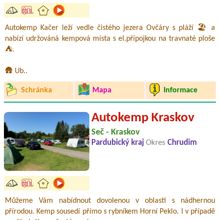
Autokemp Kačer leží vedle čistého jezera Ovčáry s pláží 🏖️ a
nabízí udržováná kempová místa s el.přípojkou na travnaté ploše
⛺.
🛖 Ub..
Schránka
Mapa
Informace
Autokemp Kraskov
Seč - Kraskov
Pardubický kraj
Okres
Chrudim
Můžeme Vám nabídnout dovolenou v oblasti s nádhernou
přírodou. Kemp sousedí přímo s rybníkem Horní Peklo. I v případě