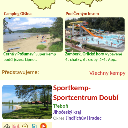
Camping Olšina
Pod Černým lesem
Černá v Pošumaví
Super kemp
Žamberk, Orlické hory
Vybavené
podél jezera Lipno..
4L chatky, 6L sruby, 2-4L App..
Představujeme:
Všechny kempy
Sportkemp-
Sportcentrum Doubí
Třeboň
Jihočeský kraj
Okres
Jindřichův Hradec