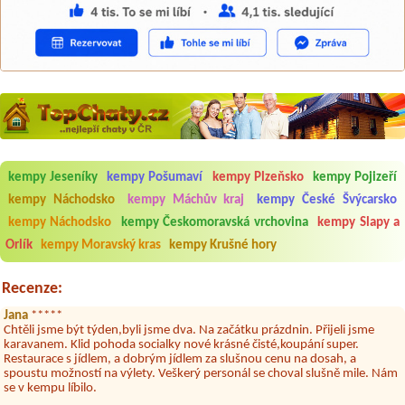
Aneta Melicharová
***
kempy Jeseníky
kempy Pošumaví
kempy Plzeňsko
kempy Pojizeří
Byli jsme zde v týdnu od 25.7. do 1.8. 2026. Kemp jako takový je pěkný.
kempy Náchodsko
kempy Máchův kraj
kempy České Švýcarsko
V umývárně i na WC bylo vždy čisto, doplněný papír i utěrky, což při
množství návštěvníků není samozřejmost. V kempu je obchod a
kempy Náchodsko
kempy Českomoravská vrchovina
kempy Slapy a
restaurace, kebab a další občerstvení. Co nás ale velice zklamalo byl
Orlík
kempy Moravský kras
kempy Krušné hory
celodenní hluk z repráků u stanů a absolutní bezohlednost ostatních
ubytovaných. Přes den jsem si připadala jak na pouti- z každého koutu
hrála jiná hudba.Kemp pěkný, ale takový rámus jsme ještě nezažili...
Recenze:
Jana
*****
Chtěli jsme být týden,byli jsme dva. Na začátku prázdnin. Přijeli jsme
karavanem. Klid pohoda socialky nové krásné čisté,koupání super.
Restaurace s jídlem, a dobrým jídlem za slušnou cenu na dosah, a
spoustu možností na výlety. Veškerý personál se choval slušně mile. Nám
se v kempu líbilo.