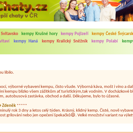
5.7. do 1.8. 2026. Kemp jako takový je pěkný. V umývárně i na WC bylo vždy
ávštěvníků není samozřejmost. V kempu je obchod a restaurace, kebab a dalš
 Svitavsko
kempy Krušné hory
kempy Pojizeří
kempy České Švýcars
nní hluk z repráků u stanů a absolutní bezohlednost ostatních ubytovaných. 
utu hrála jiná hudba.Kemp pěkný, ale takový rámus jsme ještě nezažili...
ltaví
kempy Haná
kempy Kralický Sněžník
kempy Polabí
kemp
 jsme dva. Na začátku prázdnin. Přijeli jsme karavanem. Klid pohoda socialk
, a dobrým jídlem za slušnou cenu na dosah, a spoustu možností na výlety. 
 líbilo.
nocí, výborné vybavení kempu, čisto všude. Výborná káva, mošt i víno a dalš
ění kempu blízko všem zážitkům ať turistickým,tak vodním. V docházkové b
em, autobusová zastávka, obchod a další. Děkujeme, bylo to úžasné.
a+ Zdeněk
*****
minulý rok 3 dny a letos celý týden. Krásný, klidný kemp. Čisté, nově vybave
ost grilování nebo jen opečení špekačků😄. Velké množství variant na výlety
ždy jsme byli spokojeni. Bohužel letos to byla bída s úklidem toalet, toaletní