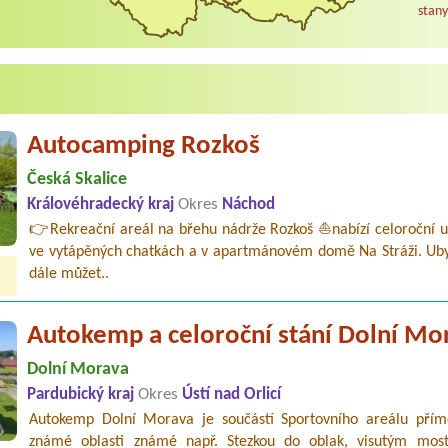
stany
Autocamping Rozkoš
Česká Skalice
Královéhradecký kraj
Okres
Náchod
👉Rekreační areál na břehu nádrže Rozkoš ⛵nabízí celoroční u
ve vytápěných chatkách a v apartmánovém domě Na Stráži. Uby
dále můžet..
Autokemp a celoroční stání Dolní Mo
Dolní Morava
Pardubický kraj
Okres
Ústí nad Orlicí
Autokemp Dolní Morava je součástí Sportovního areálu přím
známé oblasti známé např. Stezkou do oblak, visutým mo