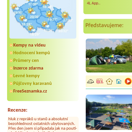
4L App..
Představujeme:
Kempy na videu
Hodnocení kempů
Průmery cen
Inzerce zdarma
Aneta Melicharová
***
Byli jsme zde v týdnu od 25.7. do 1.8.
Levné kempy
2026. Kemp jako takový je pěkný. V
umývárně i na WC bylo vždy čisto,
Půjčovny karavanů
doplněný papír i utěrky, což při
FreeSeznamka.cz
množství návštěvníků není
samozřejmost. V kempu je obchod a
restaurace, kebab a další občerstvení.
Co nás ale velice zklamalo byl celodenní
Recenze:
hluk z repráků u stanů a absolutní
bezohlednost ostatních ubytovaných.
Přes den jsem si připadala jak na pouti-
z každého koutu hrála jiná
hudba.Kemp pěkný, ale takový rámus