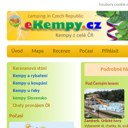
Soubory cookie z
Úvod
Mapa
Recenze
Počasí
Přihlásit
Karavanová stání
Podrobné hl
Kempy a rybaření
Kempy u koupání
Pod Černým lesem
Kempy u řeky
kempy Slovensko
Chaty pronájem ČR
Počasí
Žamberk, Orlické hory
Vybavené 4L chatky, 6L srub