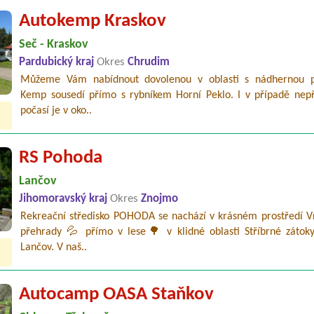
Autokemp Kraskov
Seč - Kraskov
Pardubický kraj
Okres
Chrudim
Můžeme Vám nabídnout dovolenou v oblasti s nádhernou p
Kemp sousedí přímo s rybníkem Horní Peklo. I v případě nepř
počasí je v oko..
RS Pohoda
Lančov
Jihomoravský kraj
Okres
Znojmo
Rekreační středisko POHODA se nachází v krásném prostředí V
přehrady 💦 přímo v lese🌳 v klidné oblasti Stříbrné zátok
Lančov. V naš..
Autocamp OASA Staňkov