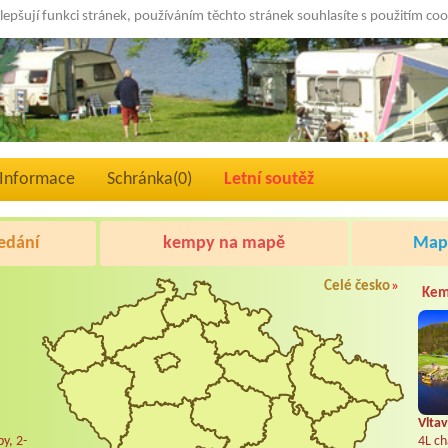
lepšují funkci stránek, používáním těchto stránek souhlasíte s použitím co
Informace
Schránka(
0
)
Letní soutěž
edání
kempy na mapě
Mapa
Celé česko
»
Kem
Vltav
y, 2-
4L ch