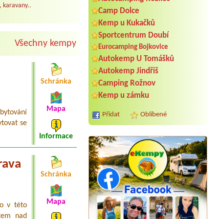
, karavany..
Camp Dolce
Kemp u Kukačků
Sportcentrum Doubí
Všechny kempy
Eurocamping Bojkovice
Autokemp U Tomášků
Autokemp Jindřiš
Schránka
Camping Rožnov
Kemp u zámku
Mapa
bytování
Přidat
Oblíbené
tovat se
Informace
rava
Schránka
Termín od 2026-08-03 |
Autocamp
Mapa
o v této
Zadní Třebaň - Ostrov
2L chatka
stem nad