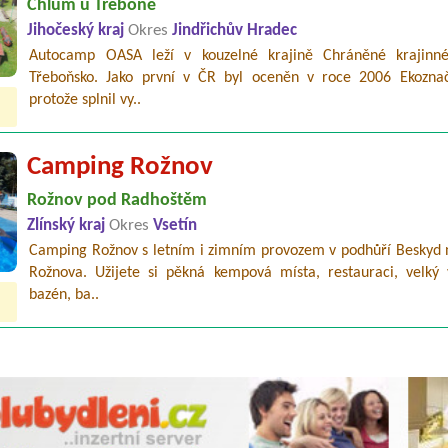
Chlum u Třeboně
Jihočeský kraj
Okres
Jindřichův Hradec
Autocamp OASA leží v kouzelné krajině Chráněné krajinné
Třeboňsko. Jako první v ČR byl oceněn v roce 2006 Ekozna
protože splnil vy..
Camping Rožnov
Rožnov pod Radhoštěm
Zlínský kraj
Okres
Vsetín
Camping Rožnov s letním i zimním provozem v podhůří Beskyd n
Rožnova. Užijete si pěkná kempová místa, restauraci, velký 
bazén, ba..