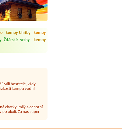
 čisto, doplněný papír i
í občerstvení. Co nás ale
ko
kempy Chřiby
kempy
Přes den jsem si připadala
y Žďárské vrchy
kempy
y nové krásné čisté,koupání
Veškerý personál se choval
í.Milí hostitelé, vždy
lízkosti kempu vodní
né chatky, milý a ochotní
 po okolí. Za nás super
 papír neustále chyběl a dva