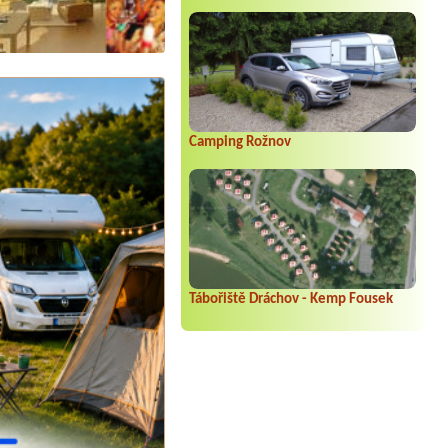
Camping Rožnov
Tábořiště Dráchov - Kemp Fousek