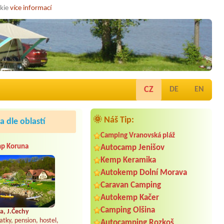
okie
více informací
CZ
DE
EN
🌞 Náš Tip:
 dle oblastí
Camping Vranovská pláž
p Koruna
Autocamp Jenišov
Kemp Keramika
Autokemp Dolní Morava
Caravan Camping
Autokemp Kačer
Camping Olšina
a, J.Čechy
atky, pension, hostel,
Autocamping Rozkoš