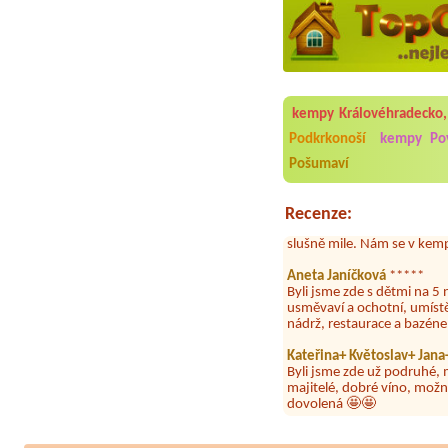
Aneta Melicharová
***
Byli jsme zde v týdnu od 2
utěrky, což při množství n
kempy Královéhradecko,
velice zklamalo byl celode
jak na pouti- z každého ko
Podkrkonoší
kempy Pov
Pošumaví
Jana
*****
Chtěli jsme být týden,byli
super. Restaurace s jídlem
Recenze:
slušně mile. Nám se v kempu
Aneta Janíčková
*****
Byli jsme zde s dětmi na 5 
usměvaví a ochotní, umíst
nádrž, restaurace a bazén
Kateřina+ Květoslav+ Jan
Byli jsme zde už podruhé, 
majitelé, dobré víno, možn
dovolená 🤩🤩
Parta
***
Letos jsme zde po třetí a v
dny tam nebylo ani mýdlo.