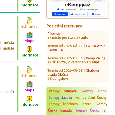
Informace
Termín od 2026-08-09 |
Autokemp
Kosmonosy
4 osoby 2x dospělí 2 děti
Termín od 2026-08-15 |
Tábořiště
Poslední rezervace:
Schránka
Pikovice
3x místo pro stan, 2x auto
Termín od 2026-08-12 |
EUROCAMP
Mapa
sti města
BARBORA
í nádrže
Termín od 2026-07-31 |
Kemp Viking
Informace
1x 3B Hütte, 2 Personen + 1 Kind
Termín od 2026-08-09 |
Chatová
osada Olešná
2B bungalow
Schránka
Termín od 2026-08-14 |
Kemp na
Staré Papírně
3 místa pro stany + 6 osob + 1 auto
Mapa
kempy Šumava
kempy Lipno
a nabízí
Termín od 2026-08-01 |
tábořiště U
kempy Sázava
kempy Jižní Čechy
hrocha
kempy Máchovo Jezero
kempy
Informace
1 stan a 5 osob
Česká kanada
kempy Český ráj
Termín od 2026-08-03 |
Autocamping