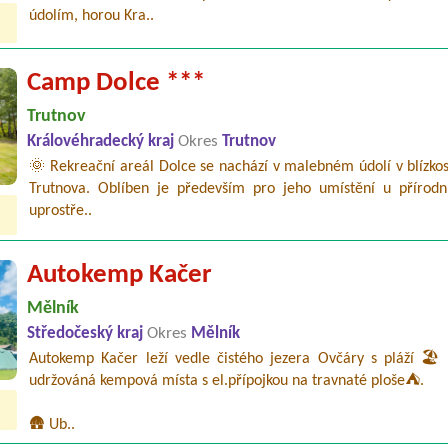
údolím, horou Kra..
Camp Dolce ***
Trutnov
Královéhradecký kraj
Okres
Trutnov
🌞 Rekreační areál Dolce se nachází v malebném údolí v blízko
Trutnova. Oblíben je především pro jeho umístění u přírodn
uprostře..
Autokemp Kačer
Mělník
Středočeský kraj
Okres
Mělník
Autokemp Kačer leží vedle čistého jezera Ovčáry s pláží 🏖️ 
udržováná kempová místa s el.přípojkou na travnaté ploše⛺.
🛖 Ub..