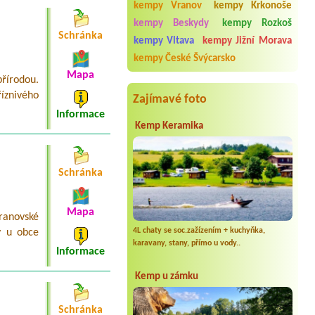
kempy Vranov
kempy Krkonoše
a hotel Na Špici
2L Chatka se sprchou a WC
kempy Beskydy
kempy Rozkoš
Schránka
Termín od 2026-08-01 |
Autokemp
kempy Vltava
kempy Jižní Morava
Ždáň
kempy České Švýcarsko
1x 6L velká chatka
Mapa
řírodou.
íznivého
Zajímavé foto
Informace
Kemp Keramika
Schránka
Mapa
ranovské
4L chaty se soc.zažízením + kuchyňka,
y u obce
karavany, stany, přímo u vody..
Informace
Kemp u zámku
Schránka