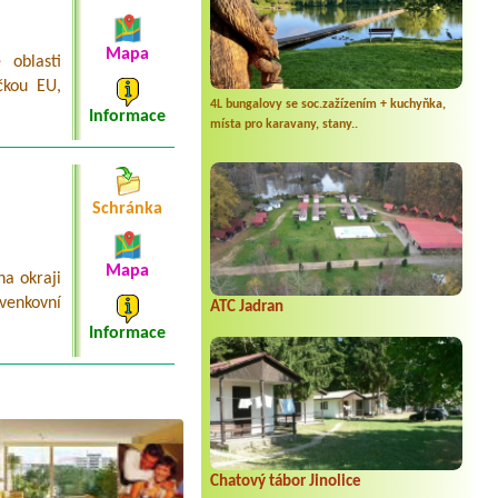
Mapa
 oblasti
čkou EU,
4L bungalovy se soc.zažízením + kuchyňka,
Informace
místa pro karavany, stany..
Schránka
Mapa
a okraji
venkovní
ATC Jadran
Informace
Chatový tábor Jinolice