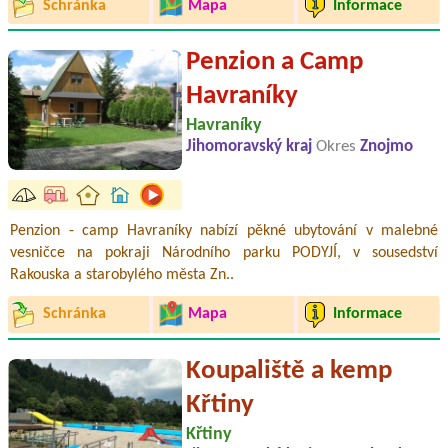
Schránka
Mapa
Informace
Penzion a Camp
Havraníky
Havraníky
Jihomoravský kraj
Okres
Znojmo
Penzion - camp Havraníky nabízí pěkné ubytování v malebné
vesničce na pokraji Národního parku PODYJÍ, v sousedství
Rakouska a starobylého města Zn..
Schránka
Mapa
Informace
Koupaliště a kemp
Křtiny
Křtiny