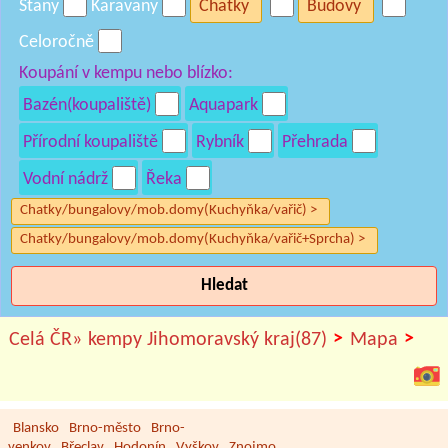
Stany
Karavany
Chatky
Budovy
Celoročně
Koupání v kempu nebo blízko:
Bazén(koupaliště)
Aquapark
Přírodní koupaliště
Rybník
Přehrada
Vodní nádrž
Řeka
Chatky/bungalovy/mob.domy(Kuchyňka/vařič) >
Chatky/bungalovy/mob.domy(Kuchyňka/vařič+Sprcha) >
Hledat
>
>
Celá ČR»
kempy Jihomoravský kraj(87)
Mapa
Blansko
Brno-město
Brno-
venkov
Břeclav
Hodonín
Vyškov
Znojmo