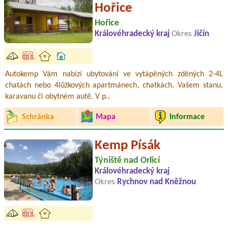
Hořice
Hořice
Královéhradecký kraj
Okres
Jičín
Autokemp Vám nabízí ubytování ve vytápěných zděných 2-4L
chatách nebo 4lůžkových apartmánech, chatkách, Vašem stanu,
karavanu či obytném autě. V p..
Schránka
Mapa
Informace
Kemp Písák
Týniště nad Orlicí
Královéhradecký kraj
Okres
Rychnov nad Kněžnou