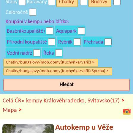
Stany
Karavany
Chatky
Budovy
Celoročně
Koupání v kempu nebo blízko:
Bazén(koupaliště)
Aquapark
Přírodní koupaliště
Rybník
Přehrada
Vodní nádrž
Řeka
Chatky/bungalovy/mob.domy(Kuchyňka/vařič) >
Chatky/bungalovy/mob.domy(Kuchyňka/vařič+Sprcha) >
Hledat
>
Celá ČR»
kempy Královéhradecko, Svitavsko(17)
>
Mapa
Autokemp u Věže