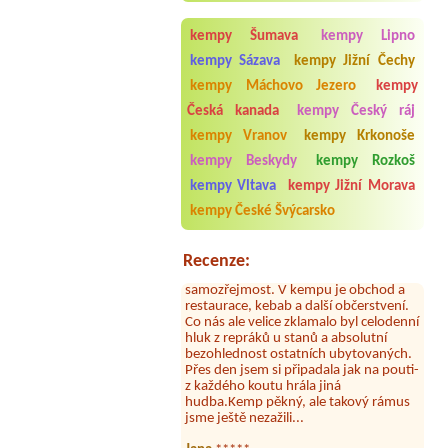
Termín od 2026-08-04 |
Camping
kempy Šumava
kempy Lipno
Olšina - Lipno
1 místo pro stan u vody pro dvě osoby
kempy Sázava
kempy Jižní Čechy
kempy Máchovo Jezero
kempy
Česká kanada
kempy Český ráj
kempy Vranov
kempy Krkonoše
kempy Beskydy
kempy Rozkoš
Aneta Melicharová
***
kempy Vltava
kempy Jižní Morava
Byli jsme zde v týdnu od 25.7. do 1.8.
2026. Kemp jako takový je pěkný. V
kempy České Švýcarsko
umývárně i na WC bylo vždy čisto,
doplněný papír i utěrky, což při
množství návštěvníků není
Recenze:
samozřejmost. V kempu je obchod a
restaurace, kebab a další občerstvení.
Co nás ale velice zklamalo byl celodenní
hluk z repráků u stanů a absolutní
bezohlednost ostatních ubytovaných.
Přes den jsem si připadala jak na pouti-
z každého koutu hrála jiná
hudba.Kemp pěkný, ale takový rámus
jsme ještě nezažili...
Jana
*****