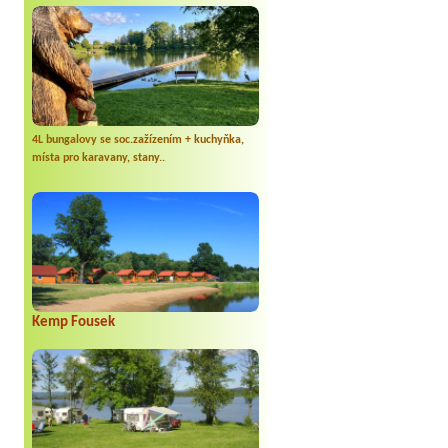
Kateřina+ Květoslav+ Jana+ Zdeněk
*****
Byli jsme zde už podruhé, minulý rok 3
dny a letos celý týden. Krásný, klidný
kemp. Čisté, nově vybavené chatky,
milý a ochotní majitelé, dobré víno,
možnost grilování nebo jen opečení
špekačků😄. Velké množství variant na
výlety po okolí. Za nás super dovolená
4L bungalovy se soc.zažízením + kuchyňka,
🤩🤩
místa pro karavany, stany..
Parta
***
Letos jsme zde po třetí a vždy jsme byli
spokojeni. Bohužel letos to byla bída s
úklidem toalet, toaletní papír neustále
chyběl a dva dny tam nebylo ani
mýdlo.
Jan Novotný
****
Jednoznačně nejlepší místo na Lipně.
Kemp Fousek
Petra
*****
Super kemp skvělí lidé jídlo prostě
super jen malá vada nedají se tam.ve
Stánku koupit cigarety a potraviny
jinak luxus voda na koupàní super jak u
moře