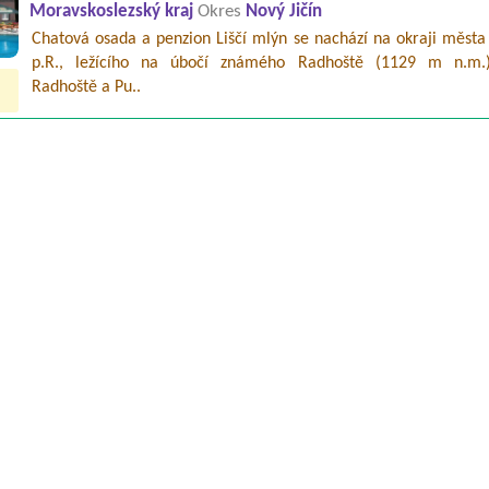
Moravskoslezský kraj
Okres
Nový Jičín
Chatová osada a penzion Liščí mlýn se nachází na okraji města
p.R., ležícího na úbočí známého Radhoště (1129 m n.m.
Radhoště a Pu..