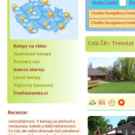
Vodní nádrž
Ře
Chatky/bungalovy/mob
Chatky/bungalovy/mob
Celá ČR»
'Frensta
Kempy na videu
Hodnocení kempů
Průmery cen
Inzerce zdarma
Levné kempy
Půjčovny karavanů
Aneta Melicharová
***
Byli jsme zde v týdnu od 25.7. do 1.8.
FreeSeznamka.cz
2026. Kemp jako takový je pěkný. V
umývárně i na WC bylo vždy čisto,
doplněný papír i utěrky, což při
množství návštěvníků není
Recenze:
samozřejmost. V kempu je obchod a
restaurace, kebab a další občerstvení.
Co nás ale velice zklamalo byl celodenní
hluk z repráků u stanů a absolutní