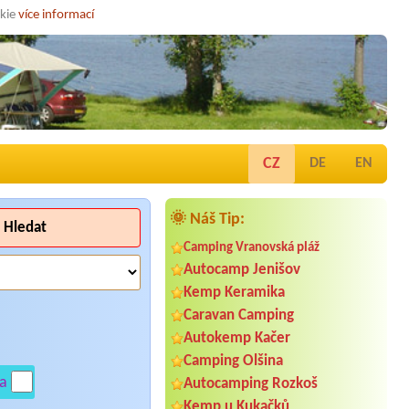
okie
více informací
CZ
DE
EN
🌞 Náš Tip:
Hledat
Camping Vranovská pláž
Autocamp Jenišov
Kemp Keramika
Caravan Camping
Autokemp Kačer
Camping Olšina
a
Autocamping Rozkoš
Kemp u Kukačků