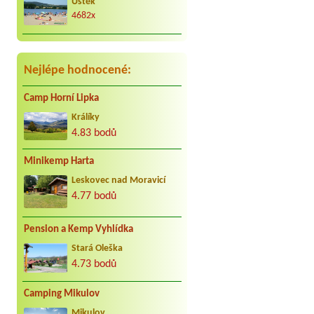
Úštěk
Václav Vacula
*****
4682x
Za nás to nej co může být. Jezdíme s
kar. cca 25 let do Jindřiše vždy
radostně. Děkujeme Vaculovi, Brno.
Nejlépe hodnocené:
Camp Horní Lipka
Králíky
4.83 bodů
Minikemp Harta
Leskovec nad Moravicí
4.77 bodů
Pension a Kemp Vyhlídka
Stará Oleška
4.73 bodů
Camping Mikulov
Mikulov