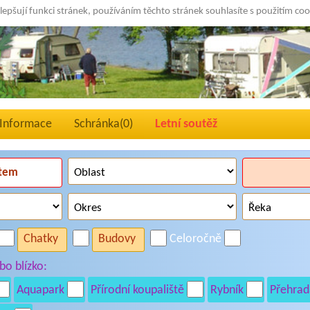
lepšují funkci stránek, používáním těchto stránek souhlasíte s použitím co
Informace
Schránka(
0
)
Letní soutěž
Chatky
Budovy
Celoročně
o blízko:
Aquapark
Přírodní koupaliště
Rybník
Přehrad