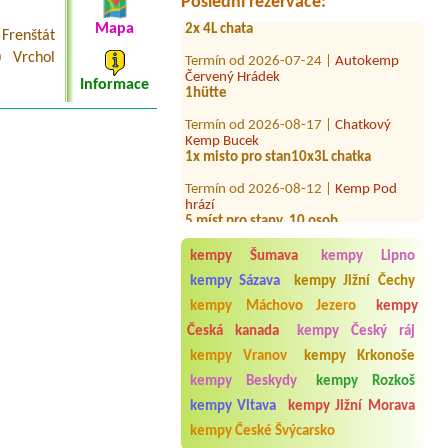
Poslední rezervace:
2x 4L chata
Mapa
 Frenštát
Termín od 2026-07-24 |
Autokemp
) Vrchol
Červený Hrádek
1hütte
Informace
Termín od 2026-08-17 |
Chatkový
Kemp Bucek
1x misto pro stan10x3L chatka
Termín od 2026-08-12 |
Kemp Pod
hrází
5 míst pro stany, 10 osob
Termín od 2026-07-24 |
Camping
Baldovec
kempy Šumava
kempy Lipno
2L chatka - 2 dospělí + pes
kempy Sázava
kempy Jižní Čechy
Termín od 2026-08-15 |
Vranovská
kempy Máchovo Jezero
kempy
pláž - Holiday park
Česká kanada
kempy Český ráj
Chatka 2
kempy Vranov
kempy Krkonoše
Termín od 2026-07-30 |
ATC Šlechtův
palouk
kempy Beskydy
kempy Rozkoš
1x3L
kempy Vltava
kempy Jižní Morava
Termín od 2026-08-02 |
Autokemp U
kempy České Švýcarsko
Pískovny