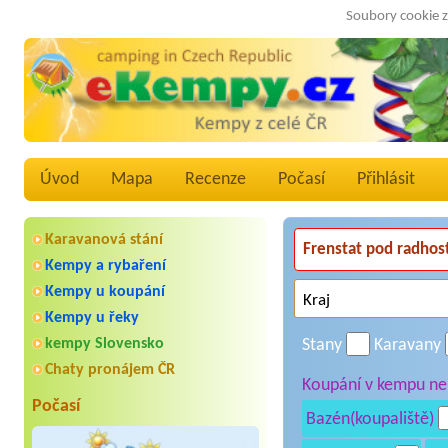
Soubory cookie z
Úvod
Mapa
Recenze
Počasí
Přihlásit
Karavanová stání
Kempy a rybaření
Kempy u koupání
Kempy u řeky
kempy Slovensko
Stany
Karavany
Chaty pronájem ČR
Koupání v kempu neb
Počasí
Bazén(koupaliště)