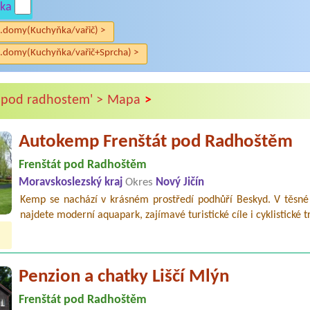
ka
.domy(Kuchyňka/vařič) >
.domy(Kuchyňka/vařič+Sprcha) >
>
t pod radhostem' >
Mapa
Autokemp Frenštát pod Radhoštěm
Frenštát pod Radhoštěm
Moravskoslezský kraj
Okres
Nový Jičín
Kemp se nachází v krásném prostředí podhůří Beskyd. V těsné b
najdete moderní aquapark, zajímavé turistické cíle i cyklistické t
Penzion a chatky Liščí Mlýn
Frenštát pod Radhoštěm