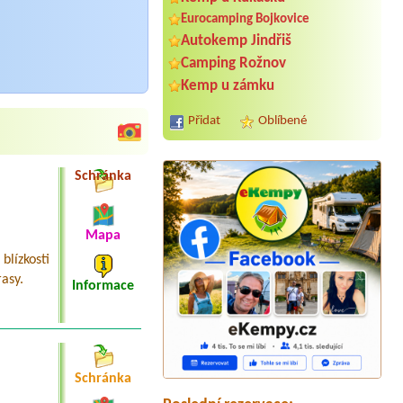
Eurocamping Bojkovice
Autokemp Jindřiš
Camping Rožnov
Kemp u zámku
Přidat
Oblíbené
Schránka
Mapa
lízkosti
rasy.
Informace
Termín od 2026-08-07 |
Camp Horní
Lipka
Malý karavan 1x
Schránka
Termín od 2026-07-27 |
Chatová
osada VZ Bítov**