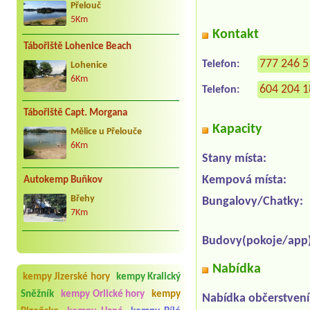
Přelouč
5Km
Kontakt
Tábořiště Lohenice Beach
777 246 
Telefon:
Lohenice
6Km
604 204 
Telefon:
Tábořiště Capt. Morgana
Kapacity
Mělice u Přelouče
6Km
Stany místa:
Kempová místa:
Autokemp Buňkov
Břehy
Bungalovy/Chatky:
7Km
Budovy(pokoje/app)
Nabídka
kempy Jizerské hory
kempy Kralický
Sněžník
kempy Orlické hory
kempy
Nabídka občerstvení