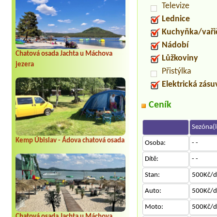
Televize
Lednice
Kuchyňka/vaři
Nádobí
Chatová osada Jachta u Máchova
Lůžkoviny
jezera
Přistýlka
Elektrická zás
Ceník
Sezóna(l
Kemp Úbislav - Ádova chatová osada
Osoba:
- -
Dítě:
- -
Stan:
500Kč/d
Auto:
500Kč/d
Moto:
500Kč/d
Chatová osada Jachta u Máchova