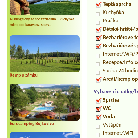
Teplá sprcha
Kuchyňka
4L bungalovy se soc.zažízením + kuchyňka,
Pračka
místa pro karavany, stany..
Dětské hřiště
Bezbariérové t
Bezbariérové s
Internet/WiFi/
Recepce/Info 
Služba 24 hodi
Kemp u zámku
Areál/kemp op
Vybavení chatky/b
Sprcha
WC
Voda
Eurocamping Bojkovice
Vytápění
Internet/WiFi