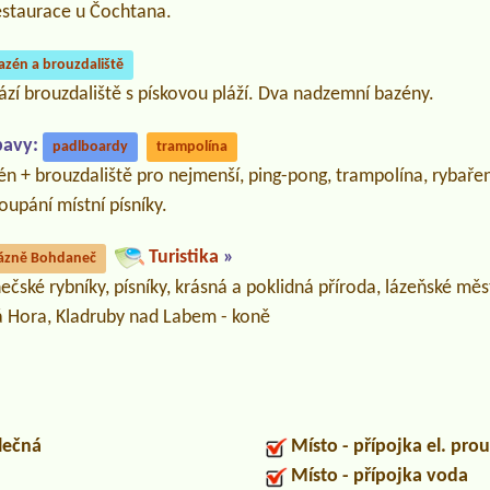
restaurace u Čochtana.
azén a brouzdaliště
ází brouzdaliště s pískovou pláží. Dva nadzemní bazény.
bavy:
padlboardy
trampolína
 + brouzdaliště pro nejmenší, ping-pong, trampolína, rybaření, 
koupání místní písníky.
Turistika
»
ázně Bohdaneč
ečské rybníky, písníky, krásná a poklidná příroda, lázeňské měs
á Hora, Kladruby nad Labem - koně
lečná
Místo - přípojka el. pro
Místo - přípojka voda