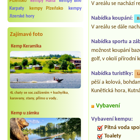
Plzeňsko
kempy Haná
kempy Bílé
V areálu se nachází 
Karpaty
kempy Plzeňsko
kempy
Jizerské hory
Nabídka koupání:
B
V areálu se dále nach
Zajímavé foto
Nabídka sportu a zá
Kemp Keramika
možnost koupání bazén
golf, v okolí přírodní 
Nabídka turistiky:
L
pěší a kolová, bohdan
Kunětická hora, Kutn
4L chaty se soc.zažízením + kuchyňka,
karavany, stany, přímo u vody..
Vybavení
Kemp u zámku
Vybavení kempu:
Pitná voda spo
Toalety