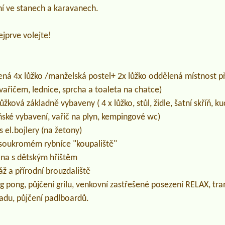
í ve stanech a karavanech.
jprve volejte!
ená 4x lůžko /manželská postel+ 2x lůžko oddělená místnost pře
 vařičem, lednice, sprcha a toaleta na chatce)
lůžková základně vybaveny ( 4 x lůžko, stůl, židle, šatní skříň, k
ňské vybavení, vařič na plyn, kempingové wc)
 s el.bojlery (na žetony)
 soukromém rybníce "koupaliště"
ana s dětským hřištěm
áž a přírodní brouzdaliště
ing pong, půjčení grilu, venkovní zastřešené posezení RELAX, t
radu, půjčení padlboardů.