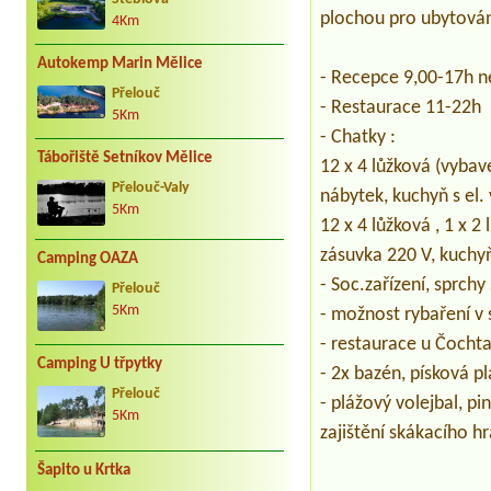
plochou pro ubytován
4Km
Autokemp Marin Mělice
- Recepce 9,00-17h ne
Přelouč
- Restaurace 11-22h
5Km
- Chatky :
Tábořiště Setníkov Mělice
12 x 4 lůžková (vybav
Přelouč-Valy
nábytek, kuchyň s el.
5Km
12 x 4 lůžková , 1 x 2 
zásuvka 220 V, kuchy
Camping OAZA
- Soc.zařízení, sprchy
Přelouč
5Km
- možnost rybaření v
- restaurace u Čocht
Camping U třpytky
- 2x bazén, písková pl
Přelouč
- plážový volejbal, p
5Km
zajištění skákacího h
Šapito u Krtka