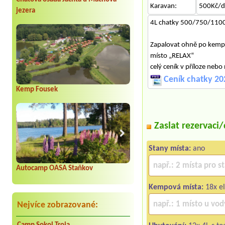
Karavan:
500Kč/d
jezera
4L chatky 500/750/110
Zapalovat ohně po kempu 
místo „RELAX“
celý ceník v příloze ne
Ceník chatky 20
Kemp Fousek
Zaslat rezervaci
Stany místa:
ano
Autocamp OASA Staňkov
Kempová místa:
18x el
Nejvíce zobrazované: