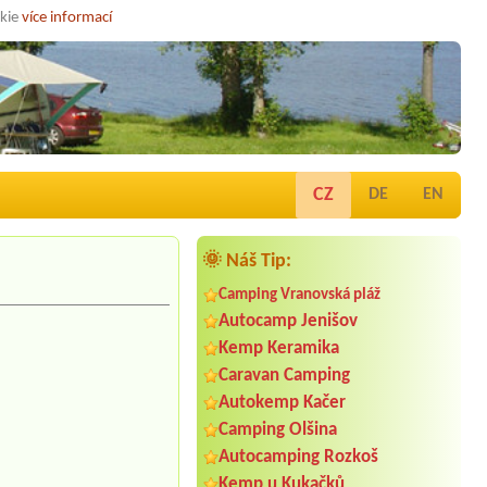
okie
více informací
CZ
DE
EN
🌞 Náš Tip:
Camping Vranovská pláž
Autocamp Jenišov
Kemp Keramika
Caravan Camping
Autokemp Kačer
Camping Olšina
Autocamping Rozkoš
Kemp u Kukačků