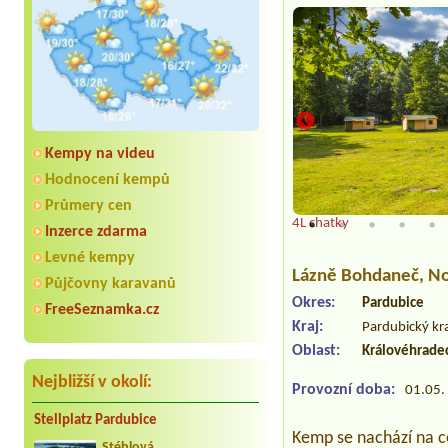
Kempy na videu
Hodnocení kempů
Průmery cen
4L chatky
Inzerce zdarma
Levné kempy
Lázně Bohdaneč
, N
Půjčovny karavanů
Okres:
Pardubice
FreeSeznamka.cz
Kraj:
Pardubický kr
Oblast:
Královéhradec
Nejbližší v okolí:
Provozní doba:
01.05. 
Stellplatz Pardubice
Kemp se nachází na c
Stéblová