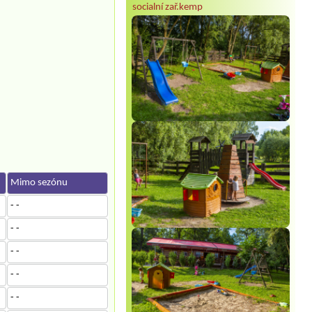
socialní zař.kemp
Mimo sezónu
- -
- -
- -
- -
- -