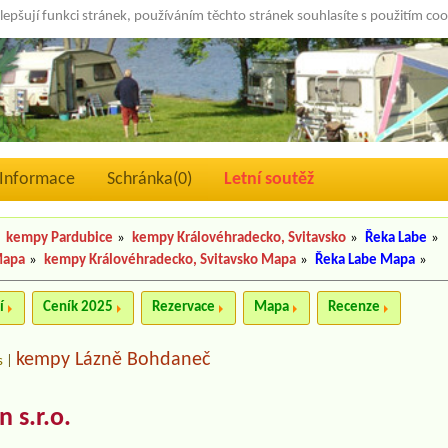
lepšují funkci stránek, používáním těchto stránek souhlasíte s použitím co
Informace
Schránka(
0
)
Letní soutěž
kempy Pardubice
»
kempy Královéhradecko, Svitavsko
»
Řeka Labe
»
Mapa
»
kempy Královéhradecko, Svitavsko Mapa
»
Řeka Labe Mapa
»
í
Ceník 2025
Rezervace
Mapa
Recenze
kempy Lázně Bohdaneč
s
|
 s.r.o.