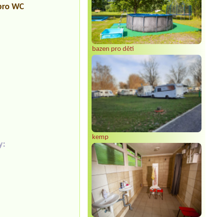
 pro WC
bazen pro děti
kemp
y: