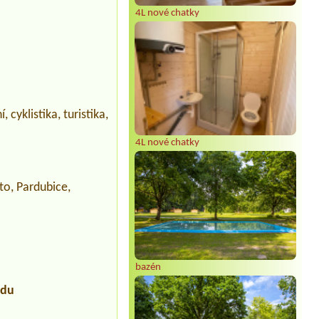
4L nové chatky
cyklistika, turistika,
4L nové chatky
to, Pardubice,
bazén
udu