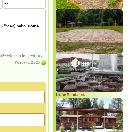
- -
40 Kč/den) nebo určené
že být za celou jednotku.
Posl.akt. 2025
Lázně Bohdaneč