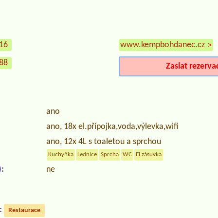
516
www.kempbohdanec.cz
»
188
Zaslat rezerva
ano
ano, 18x el.přípojka,voda,výlevka,wifi
ano, 12x 4L s toaletou a sprchou
Kuchyňka
Lednice
Sprcha
WC
El.zásuvka
:
ne
:
Restaurace