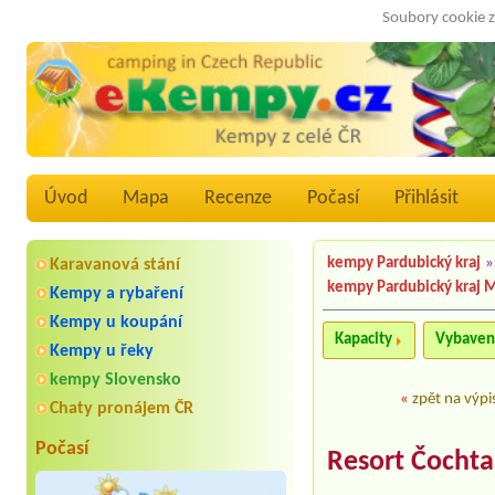
Soubory cookie z
Úvod
Mapa
Recenze
Počasí
Přihlásit
kempy Pardubický kraj
»
Karavanová stání
kempy Pardubický kraj 
Kempy a rybaření
Kempy u koupání
Kapacity
Vybaven
Kempy u řeky
kempy Slovensko
«
zpět na výpi
Chaty pronájem ČR
Počasí
Resort Čochtan