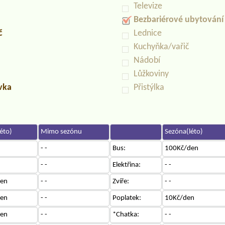
Televize
Bezbariérové ubytování
č
Lednice
Kuchyňka/vařič
Nádobí
Lůžkoviny
uvka
Přistýlka
éto)
Mimo sezónu
Sezóna(léto)
- -
Bus:
100Kč/den
- -
Elektřina:
- -
en
- -
Zvíře:
- -
en
- -
Poplatek:
10Kč/den
en
- -
*Chatka:
- -