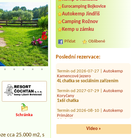
Eurocamping Bojkovice
Autokemp Jindřiš
Termín od 2026-08-06 |
Kemp Rychta
1 x 2 Personen Hütte
Camping Rožnov
Termín od 2026-07-31 |
Kemp Úštěk u
Kemp u zámku
jezera Chmelař
Jedno místo stan 2 osoby plus auto
Přidat
Oblíbené
Elektrická přípojka
Termín od 2026-08-04 |
Camp Vřesná
Poslední rezervace:
Termín od 2026-07-27 |
Autokemp
Kamencové jezero
4L chatky
4L chatka se sociálním zařízením
Termín od 2027-07-29 |
Autokemp
Koryčany
1x6l chatka
Termín od 2026-08-10 |
Autokemp
Primátor
2 L chatka
Schránka
Termín od 2026-08-02 |
Autocamp
Erika
Video »
1 místo u vody, 2 osoby + pes (auto se
oze cca 25.000 m2, s
střešním stanem)