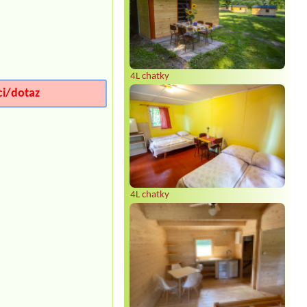
4L chatky
ci/dotaz
4L chatky