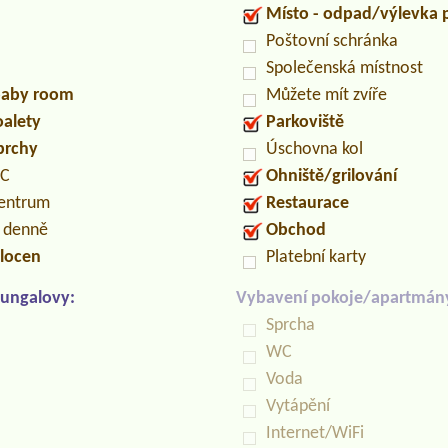
Místo - odpad/výlevka
Poštovní schránka
Společenská místnost
/baby room
Můžete mít zvíře
oalety
Parkoviště
prchy
Úschovna kol
PC
Ohniště/grilování
centrum
Restaurace
n denně
Obchod
locen
Platební karty
ungalovy:
Vybavení pokoje/apartmán
Sprcha
WC
Voda
Vytápění
Internet/WiFi