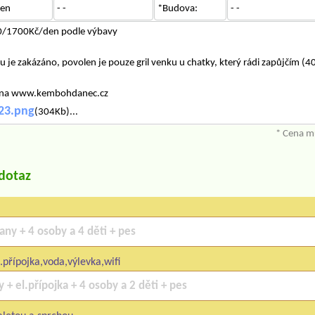
en
- -
*Budova:
- -
0/1700Kč/den podle výbavy
je zakázáno, povolen je pouze gril venku u chatky, který rádi zapůjčím (
bo na www.kembohdanec.cz
23.png
(304Kb)...
* Cena mů
/dotaz
.přípojka,voda,výlevka,wifi