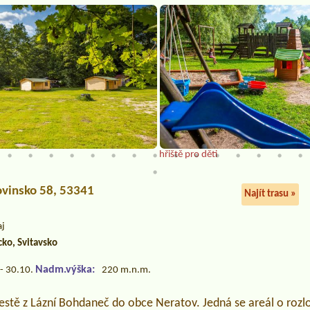
hřiště pro děti
ovinsko 58, 53341
Najít trasu »
aj
ko, Svitavsko
Nadm.výška:
- 30.10.
220 m.n.m.
estě z Lázní Bohdaneč do obce Neratov. Jedná se areál o rozl