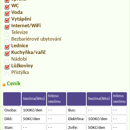
WC
Voda
Vytápění
Internet/WiFi
Televize
Bezbariérové ubytování
Lednice
Kuchyňka/vařič
Nádobí
Lůžkoviny
Přistýlka
Ceník
Mimo
Mimo
Sezóna(léto)
Sezóna(léto)
sezónu
sezónu
Osoba:
100Kč/den
- -
Bus:
- -
- -
Dítě:
50Kč/den
- -
Elektřina:
100Kč/den
- -
Stan:
- -
- -
Zvíře:
50Kč/den
- -