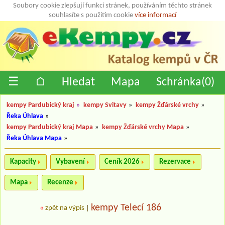
Soubory cookie zlepšují funkci stránek, používáním těchto stránek
souhlasíte s použitím cookie
více informací
☰
⌂
Hledat
Mapa
Schránka(
0
)
kempy Pardubický kraj
»
kempy Svitavy
»
kempy Žďárské vrchy
»
Řeka Úhlava
»
kempy Pardubický kraj Mapa
»
kempy Žďárské vrchy Mapa
»
Řeka Úhlava Mapa
»
Kapacity
Vybavení
Ceník 2026
Rezervace
Mapa
Recenze
kempy Telecí 186
«
zpět na výpis
|