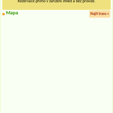
Rezervace přímo v zařízení ihned a bez provize.
Mapa
Najít trasu »