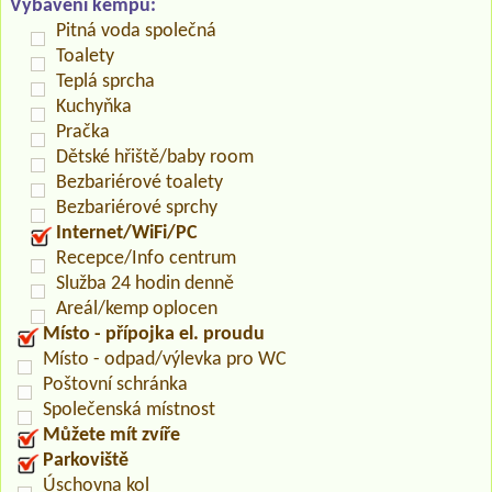
Vybavení kempu:
Pitná voda společná
Toalety
Teplá sprcha
Kuchyňka
Pračka
Dětské hřiště/baby room
Bezbariérové toalety
Bezbariérové sprchy
Internet/WiFi/PC
Recepce/Info centrum
Služba 24 hodin denně
Areál/kemp oplocen
Místo - přípojka el. proudu
Místo - odpad/výlevka pro WC
Poštovní schránka
Společenská místnost
Můžete mít zvíře
Parkoviště
Úschovna kol