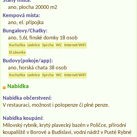
Stany místa:
ano, plocha 20000 m2
Kempová místa:
ano, el. přípojka
Bungalovy/Chatky:
ano, 5,6L finské domky 18 osob
Kuchyňka
Lednice
Sprcha
WC
Internet/WiFi
El.zásuvka
Budovy(pokoje/app):
ano, horská chata 38 osob
Kuchyňka
Lednice
Sprcha
WC
Internet/WiFi
Nabídka
Nabídka občerstvení:
V restauraci, možnost i polopenze či plné penze.
Nabídka koupání:
Milovský rybník, krytý plavecký bazén v Poličce, přírodní
koupaliště v Borové a Budislavi, vodní nádrž v Pusté Rybné