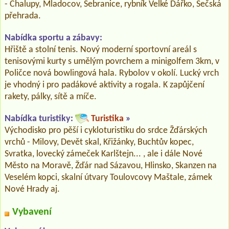
- Chalupy, Mladocov, Sebranice, rybník Velké Dářko, Sečská
přehrada.
Nabídka sportu a zábavy:
Hřiště a stolní tenis. Nový moderní sportovní areál s
tenisovými kurty s umělým povrchem a minigolfem 3km, v
Poličce nová bowlingová hala. Rybolov v okolí. Lucký vrch
je vhodný i pro padákové aktivity a rogala. K zapůjčení
rakety, pálky, sítě a míče.
Nabídka turistiky:
Turistika
»
Východisko pro pěší i cykloturistiku do srdce Žďárských
vrchů - Milovy, Devět skal, Křižánky, Buchtův kopec,
Svratka, lovecký zámeček Karlštejn... , ale i dále Nové
Město na Moravě, Žďár nad Sázavou, Hlinsko, Skanzen na
Veselém kopci, skalní útvary Toulovcovy Maštale, zámek
Nové Hrady aj.
Vybavení