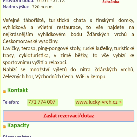
Provozní doba:
01.01. - 31.12.
Schránka
Nadm.výška:
720 m.n.m.
Veřejné tábořiště, turistická chata s finskými domky,
vyhlídková a výletní restaurace, to vše najdete na
nejkrásnějším vyhlídkovém bodu Žďárských vrchů a
Českomoravské vysočiny.
Lavičky, terasa, ping-pongové stoly, ruské kuželky, turistické
trasy, cykloturistika, v zimě běžky, to vše vybízí ke
sportovnímu vyžití a relaxaci.
Nabízí se množství výletů do nitra Žďárských vrchů,
Železných hor, Východních Čech. WiFi v kempu.
Kontakt
771 774 007
www.lucky-vrch.cz
»
Telefon:
Zaslat rezervaci/dotaz
Kapacity