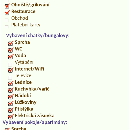
Ohniště/grilování
Restaurace
Obchod
Platební karty
Vybavení chatky/bungalovy:
Sprcha
WC
Voda
Vytápění
Internet/WiFi
Televize
Lednice
Kuchyňka/vařič
Nádobí
Lůžkoviny
Přistýlka
Elektrická zásuvka
Vybavení pokoje/apartmány:
Sprcha