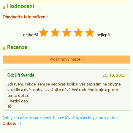
Hodnocení
Ohodnoťte teto zařízení:
nejhorší
nejlepší
Recenze
Vložit nový názor
»
Od: Jiří Švanda
21. 10. 2015
Zdravém. Nikde jsem se nedočetl kolik u Vás zaplatím na obytné
vozidlo a dvě osoby .Uvažuji o návštěvě rodného kraje a proto
tento dotaz.
- hezký den -
JŠ-
(zde jsou názory spokojených návštěvníků, všechny jsou v diskuzi,
Diskuze »
)